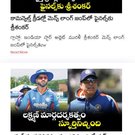
కామన్వెల్త్ క్రీడల్లో మెన్స్‌‌ లాంగ్‌‌ జంప్‌‌లో ఫైనల్స్‌‌కు
శ్రీశంకర్‌‌
గ్లాస్గో: ఇండియా స్టార్‌‌ అథ్లెట్‌‌ మురళీ శ్రీశంకర్‌ మెన్స్‌‌ లాంగ్‌‌
జంప్‌‌లో ఫైనల్స్‌&zw
Read More