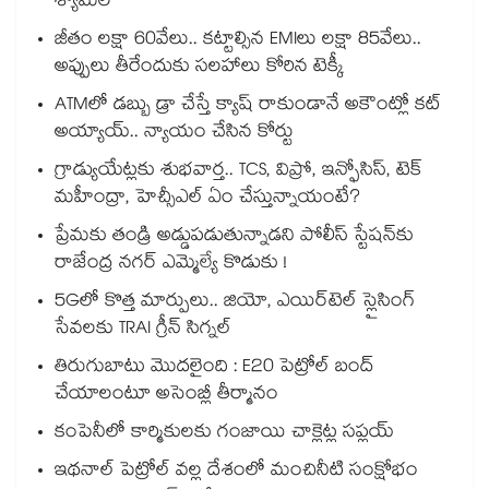
శ్యామల
జీతం లక్షా 60వేలు.. కట్టాల్సిన EMIలు లక్షా 85వేలు..
అప్పులు తీరేందుకు సలహాలు కోరిన టెక్కీ
ATMలో డబ్బు డ్రా చేస్తే క్యాష్ రాకుండానే అకౌంట్లో కట్
అయ్యాయ్.. న్యాయం చేసిన కోర్టు
గ్రాడ్యుయేట్లకు శుభవార్త.. TCS, విప్రో, ఇన్ఫోసిస్, టెక్
మహీంద్రా, హెచ్సీఎల్ ఏం చేస్తున్నాయంటే?
ప్రేమకు తండ్రి అడ్డుపడుతున్నాడని పోలీస్ స్టేషన్⁪కు
రాజేంద్ర నగర్ ఎమ్మెల్యే కొడుకు !
5Gలో కొత్త మార్పులు.. జియో, ఎయిర్‌టెల్ స్లైసింగ్
సేవలకు TRAI గ్రీన్ సిగ్నల్
తిరుగుబాటు మొదలైంది : E20 పెట్రోల్ బంద్
చేయాలంటూ అసెంబ్లీ తీర్మానం
కంపెనీలో కార్మికులకు గంజాయి చాక్లెట్ల సప్లయ్
ఇథనాల్ పెట్రోల్ వల్ల దేశంలో మంచినీటి సంక్షోభం