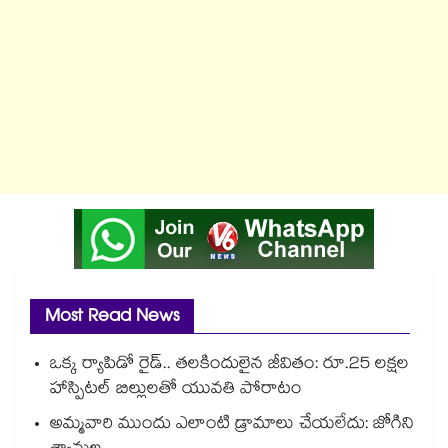
Most Read News
ఒక్క ర్యాపిడో రైడ్.. తలకిందులైన జీవితం: రూ.25 లక్షల
హాస్పిటల్ బిల్లులతో యువతి పోరాటం
అమ్మవారి ముందు ఎలాంటి డ్రామాలు చేయలేదు: జోగిని