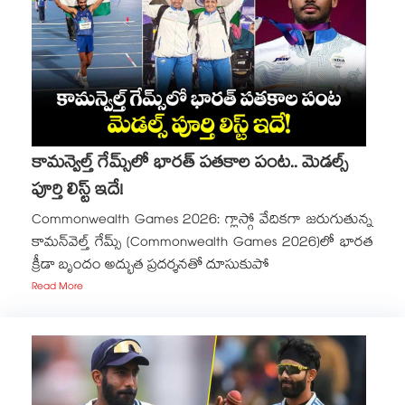
కామన్వెల్త్ గేమ్స్‌లో భారత్ పతకాల పంట.. మెడల్స్
పూర్తి లిస్ట్ ఇదే!
Commonwealth Games 2026: గ్లాస్గో వేదికగా జరుగుతున్న
కామన్‌వెల్త్ గేమ్స్ (Commonwealth Games 2026)లో భారత
క్రీడా బృందం అద్భుత ప్రదర్శనతో దూసుకుపో
Read More