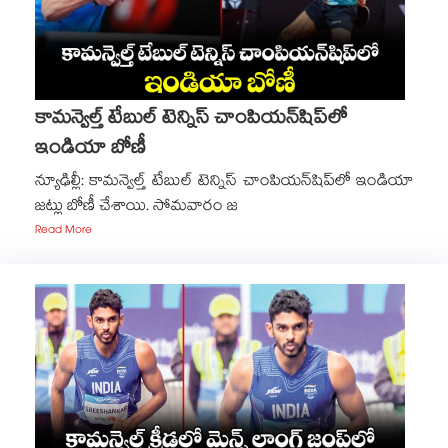
కామన్వెల్త్‌‌ టేబుల్‌‌ టెన్నిస్‌‌ చాంపియన్‌‌షిప్‌‌లో
ఇండియా బోణీ
న్యూఢిల్లీ: కామన్వెల్త్‌‌ టేబుల్‌‌ టెన్నిస్‌‌ చాంపియన్‌‌షిప్‌‌లో ఇండియా
జట్లు బోణీ చేశాయి. సోమవారం జ
Read More