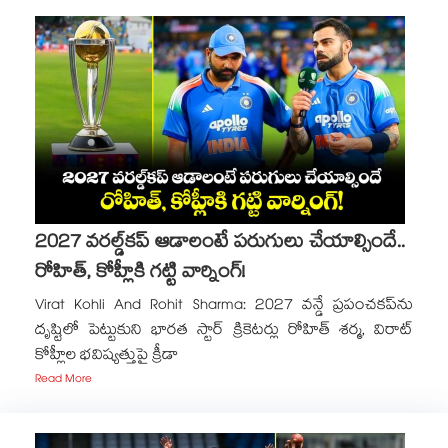
2027 వరల్డ్‌కప్ ఆడాలంటే పరుగులు చేయాల్సిందే..
రోహిత్, కోహ్లీకి గట్టి వార్నింగ్!
Virat Kohli And Rohit Sharma: 2027 వన్డే ప్రపంచకప్‌ను
దృష్టిలో పెట్టుకుని భారత స్టార్ క్రికెటర్లు రోహిత్ శర్మ, విరాట్
కోహ్లీల భవిష్యత్తుపై క్రీడా
Read More