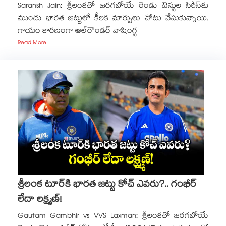
Saransh Jain: శ్రీలంకతో జరగబోయే రెండు టెస్టుల సిరీస్‌కు
ముందు భారత జట్టులో కీలక మార్పులు చోటు చేసుకున్నాయి.
గాయం కారణంగా ఆల్‌రౌండర్ వాషింగ్ట
Read More
శ్రీలంక టూర్‌కి భారత జట్టు కోచ్ ఎవరు?.. గంభీర్
లేదా లక్ష్మణ్!
Gautam Gambhir vs VVS Laxman: శ్రీలంకతో జరగబోయే