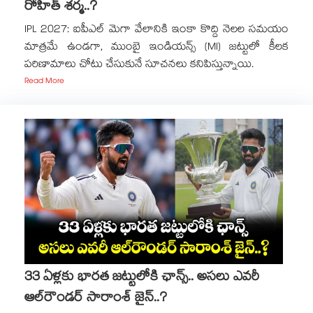
రోహిత్ శర్మ..?
IPL 2027: ఐపీఎల్ మెగా వేలానికి ఇంకా కొద్ది నెలల సమయం
మాత్రమే ఉండగా, ముంబై ఇండియన్స్ (MI) జట్టులో కీలక
పరిణామాలు చోటు చేసుకునే సూచనలు కనిపిస్తున్నాయి.
Read More
33 ఏళ్లకు భారత జట్టులోకి ఛాన్స్.. అసలు ఎవరీ
ఆల్‌రౌండర్ సారాంశ్ జైన్..?