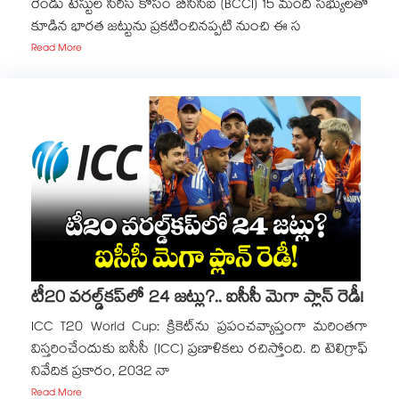
రెండు టెస్టుల సిరీస్ కోసం బీసీసీఐ (BCCI) 15 మంది సభ్యులతో
కూడిన భారత జట్టును ప్రకటించినప్పటి నుంచి ఈ స
Read More
టీ20 వరల్డ్‌కప్‌లో 24 జట్లు?.. ఐసీసీ మెగా ప్లాన్ రెడీ!
ICC T20 World Cup: క్రికెట్‌ను ప్రపంచవ్యాప్తంగా మరింతగా
విస్తరించేందుకు ఐసీసీ (ICC) ప్రణాళికలు రచిస్తోంది. ది టెలిగ్రాఫ్
నివేదిక ప్రకారం, 2032 నా
Read More