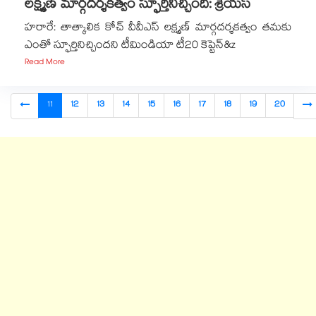
లక్ష్మణ్‌‌ మార్గదర్శకత్వం స్ఫూర్తినిచ్చింది: శ్రేయస్‌‌
హరారే: తాత్కాలిక కోచ్‌‌ వీవీఎస్‌‌ లక్ష్మణ్‌‌ మార్గదర్శకత్వం తమకు
ఎంతో స్ఫూర్తినిచ్చిందని టీమిండియా టీ20 కెప్టెన్‌&z
Read More
11
12
13
14
15
16
17
18
19
20