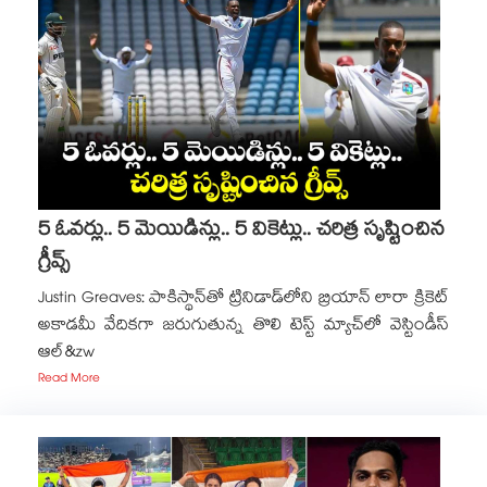
5 ఓవర్లు.. 5 మెయిడిన్లు.. 5 వికెట్లు.. చరిత్ర సృష్టించిన
గ్రీవ్స్
Justin Greaves: పాకిస్థాన్‌తో ట్రినిడాడ్‌లోని బ్రియాన్ లారా క్రికెట్
అకాడమీ వేదికగా జరుగుతున్న తొలి టెస్ట్ మ్యాచ్‌లో వెస్టిండీస్
ఆల్&zw
Read More