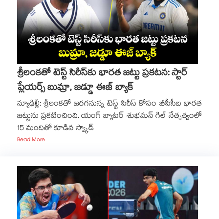
శ్రీలంకతో టెస్ట్ సిరీస్‎కు భారత జట్టు ప్రకటన: స్టార్
ప్లేయర్స్ బుమ్రా, జడ్డూ ఈజ్ బ్యాక్
న్యూఢిల్లీ: శ్రీలంకతో జరగనున్న టెస్ట్ సిరీస్ కోసం బీసీసీఐ భారత
జట్టును ప్రకటించింది. యంగ్ బ్యాటర్ శుభమన్ గిల్ నేతృత్వంలో
Read More