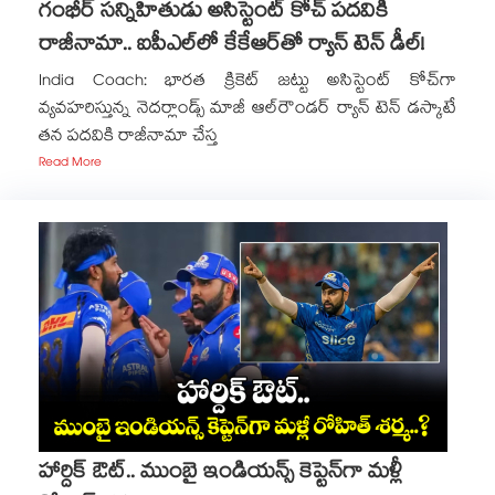
గంభీర్ సన్నిహితుడు అసిస్టెంట్ కోచ్ పదవికి
రాజీనామా.. ఐపీఎల్⁬లో కేకేఆర్‌తో ర్యాన్ టెన్ డీల్!
India Coach: భారత క్రికెట్ జట్టు అసిస్టెంట్ కోచ్‌గా
వ్యవహరిస్తున్న నెదర్లాండ్స్ మాజీ ఆల్‌రౌండర్ ర్యాన్ టెన్ డస్కాటే
తన పదవికి రాజీనామా చేస్త
Read More
హార్దిక్ ఔట్.. ముంబై ఇండియన్స్ కెప్టెన్‌గా మళ్లీ