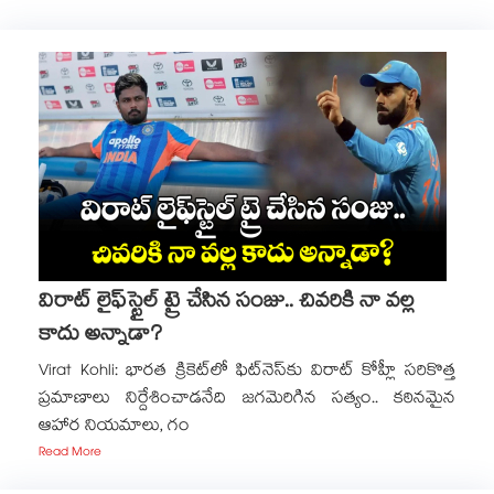
విరాట్ లైఫ్‌స్టైల్ ట్రై చేసిన సంజు.. చివరికి నా వల్ల
కాదు అన్నాడా?
Virat Kohli: భారత క్రికెట్‌లో ఫిట్‌నెస్‌కు విరాట్ కోహ్లీ సరికొత్త
ప్రమాణాలు నిర్దేశించాడనేది జగమెరిగిన సత్యం.. కఠినమైన
ఆహార నియమాలు, గం
Read More