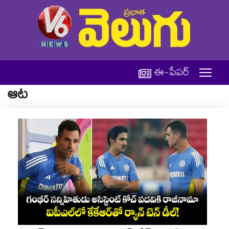
ఈ-పేపర్
ఆట