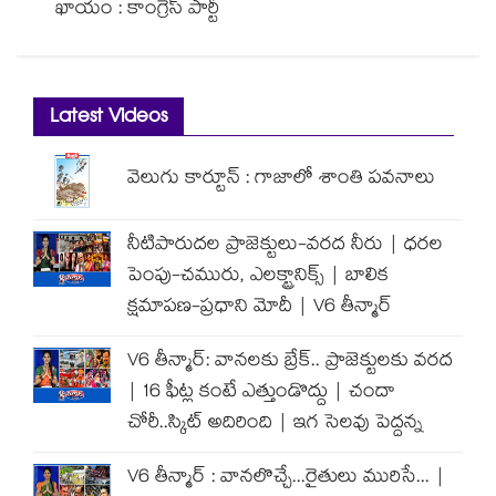
ఖాయం : కాంగ్రెస్ పార్టీ
Latest Videos
వెలుగు కార్టూన్ : గాజాలో శాంతి పవనాలు
నీటిపారుదల ప్రాజెక్టులు-వరద నీరు | ధరల
పెంపు-చమురు, ఎలక్ట్రానిక్స్ | బాలిక
క్షమాపణ-ప్రధాని మోదీ | V6 తీన్మార్
V6 తీన్మార్: వానలకు బ్రేక్.. ప్రాజెక్టులకు వరద
| 16 ఫీట్ల కంటే ఎత్తుండొద్దు | చందా
చోరీ..స్కిట్ అదిరింది | ఇగ సెలవు పెద్దన్న
V6 తీన్మార్ : వానలొచ్చే...రైతులు మురిసే... |