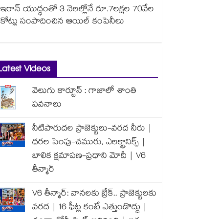
ఇరాన్ యుద్ధంతో 3 నెలల్లోనే రూ.7లక్షల 70వేల
కోట్లు సంపాదించిన ఆయిల్ కంపెనీలు
Latest Videos
వెలుగు కార్టూన్ : గాజాలో శాంతి
పవనాలు
నీటిపారుదల ప్రాజెక్టులు-వరద నీరు |
ధరల పెంపు-చమురు, ఎలక్ట్రానిక్స్ |
బాలిక క్షమాపణ-ప్రధాని మోదీ | V6
తీన్మార్
V6 తీన్మార్: వానలకు బ్రేక్.. ప్రాజెక్టులకు
వరద | 16 ఫీట్ల కంటే ఎత్తుండొద్దు |