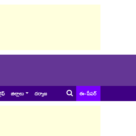
ైఫ్
జిల్లాలు
దర్వాజ
ఈ-పేపర్