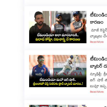
టీమిండియా
కారణం
మాజీ కెప్టె
వ్యాఖ్యలు చే
Read More
టీమిండియా 
బ్యాటర్ ద
న్యూఢిల్లీ
బిగ్ షాకే 
బుమ్రా ఇప్ప
Read More