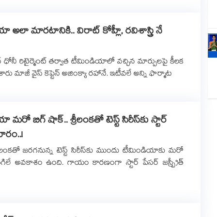
 అలా మారటానికి.. విరాట్ కోహ్లీ, రవిశాస్త్రి నే
న్ ధోనీ రిటైర్మెంట్ తర్వాత టీమిండియాలో వచ్చిన మార్పులపై కీలక
శారు మాజీ వైస్ కెప్టెన్ అజింక్యా రహానే. ఇటీవలే అన్ని ఫార్మాట
మరో బిగ్ షాక్.. శ్రీలంకతో టెస్ట్ సిరీస్‎కు స్టార్
ూరం..!
: శ్రీలంకతో జరగనున్న టెస్ట్ సిరీస్‎కు ముందు టీమిండియాకు మరో
తగిలే అవకాశం ఉంది. గాయం కారణంగా స్టార్ పేసర్ జస్ప్రీత్