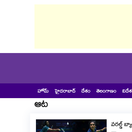
హోమ్
హైదరాబాద్
దేశం
తెలంగాణం
విదే
ఆట
వరల్డ్ బ్