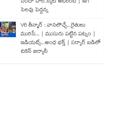
చందా చోరీ..స్కిట్ అదిరింది | ఇగ
సెలవు పెద్దన్న
V6 తీన్మార్ : వానలొచ్చే...రైతులు
మురిసే... | ముసురు పట్టిన పట్నం |
ఇడియట్స్...అంధ భక్త్ | సర్కార్ బడిలో
చికెన్ బిర్యానీ