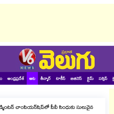
శం
ఆంధ్రప్రదేశ్
ఆట
తీన్మార్
టాకీస్
బిజినెస్
క్రైమ్
సక్సెస్
ల
యాడ్మింటన్ చాంపియన్‌షిప్‌లో పీవీ సింధుకు సులువైన