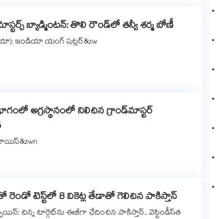
్టర్స్ బ్యాడ్మింటన్: తొలి రౌండ్‌లో తన్వీ శర్మ బోణీ
కొరియా): ఇండియా యంగ్‌‌‌‌‌‌‌‌ షట్లర్‌‌‌&zw
భాగంలో అగ్రస్థానంలో నిలిచిన గ్రాండ్‌మాస్టర్
ద
‌‌‌‌ లూయిస్‌‌‌‌‌‌&zwn
్‌తో రెండో టెస్ట్‌లో 8 వికెట్ల తేడాతో గెలిచిన పాకిస్తాన్
 స్పెయిన్‌‌: చిన్న టార్గెట్‌‌ను ఈజీగా ఛేదించిన పాకిస్తాన్‌‌.. వెస్టిండీస్‌‌త