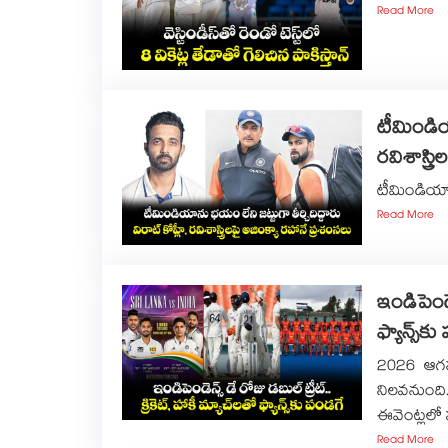
Read More
టీమిండియా
రవిశాస్త్
టీమిండియాను 
Read More
ఇండిపెండెన
ఫ్యాన్స్⁭క
2026 ఆగస్ట
నిలవనుంది
ఈవెంట్లలో
Read More