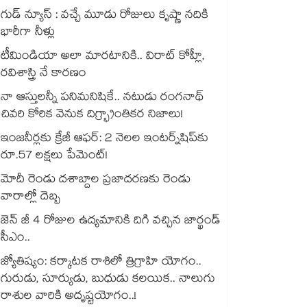
గుడ్ న్యూస్ : వచ్చే మూడు రోజులు కృష్ణా నదికి
భారీగా నీళ్లు
టీమిండియా అలా మారటానికి.. విరాట్ కోహ్లీ,
రవిశాస్త్రి నే కారణం
నా ఆస్తులన్నీ పనిమనిషికే.. నటుడు రంగనాథ్
చివరి కోరిక వెనుక దిగ్భ్రాంతికర నిజాలు!
ఇంజనీర్లకు క్రేజీ ఆఫర్: 2 నెలల ఇంటర్న్‌షిప్‌కు
రూ.57 లక్షలు పేమెంట్!
మోదీ రెండు దశాబ్దాల ప్రజాదరణకు రెండు
వారాల్లో దెబ్బ
జెన్ జీ 4 రోజుల ఉద్యమానికి దిగి వచ్చిన జార్ఖండ్
సీఎం..
జ్యోతిష్యం: కర్కాటక రాశిలో త్రిగ్రాహి యోగం..
గురుడు, సూర్యుడు, బుధుడు కలయిక.. నాలుగు
రాశుల వారికి అదృష్టయోగం..!