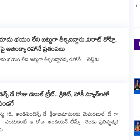
ను భయం లేని జట్టుగా తీర్చిదిద్దారు..విరాట్ కోహ్లీ,
రిలపై అజింక్యా రహానే ప్రశంసలు
భయం లేని జట్టుగా తీర్చిదిద్దారన్న రహానే టెస్ట్‌‌‌‌‌‌‌‌‌‌‌&z
్స్ డే రోజు డబుల్ ట్రీట్.. క్రికెట్, హాకీ మ్యాచ్⁭లతో
ు పండగే
ు 15.. ఇండిపెండెన్స్ డే క్రీడాభిమానులకు మెమరబుల్ డే గా
. ఎందుకంటే ఆ రోజు ఇండియన్ టీమ్స్ రెండు ప్రతిష్టాత్మక
 ప