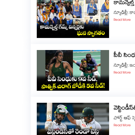
కామన్వెల్త్‌‌‌
న్యూఢిల్లీ: కామన
Read More
పీవీ సింధ
న్యూఢిల్లీ: ఇండ
Read More
వెస్టిండీస
పోర్ట్‌‌ ఆఫ్‌‌
Read More