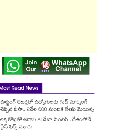
Most Read News
ఊస్టింగ్ లెటర్లతో ఉద్యోగులకు గుడ్ మార్నింగ్
చెప్పిన వీసా.. 2వేల 600 మందికి లేఆఫ్ మెయిల్స్
లక్ష కోట్లతో అదానీ AI డేటా సెంటర్ : దేశంలోనే
ప్లేస్ ఫిక్స్ చేశారు