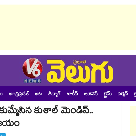
శం
ఆంధ్రప్రదేశ్
ఆట
తీన్మార్
టాకీస్
బిజినెస్
క్రైమ్
సక్సెస్
ల
నే కుమ్మేసిన కుశాల్ మెండిస్..
 విజయం