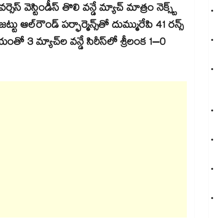
్సెస్ వెస్టిండీస్ తొలి వన్డే మ్యాచ్ మాత్రం నెక్స్ట్
టు ఆల్‌రౌండ్ పర్ఫార్మెన్స్‌తో దుమ్మురేపి 41 రన్స్
ో 3 మ్యాచ్‌ల వన్డే సిరీస్‌లో శ్రీలంక 1–0