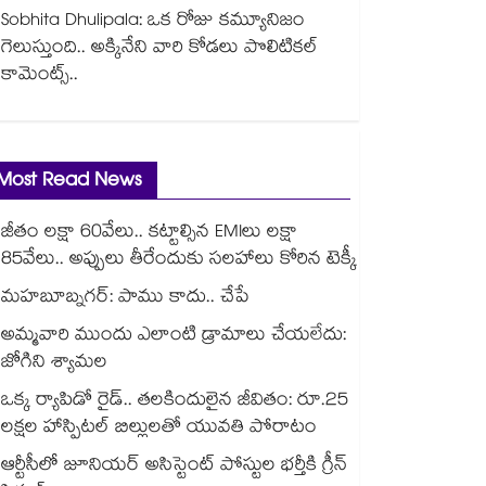
Sobhita Dhulipala: ఒక రోజు కమ్యూనిజం
గెలుస్తుంది.. అక్కినేని వారి కోడలు పొలిటికల్
కామెంట్స్..
Most Read News
జీతం లక్షా 60వేలు.. కట్టాల్సిన EMIలు లక్షా
85వేలు.. అప్పులు తీరేందుకు సలహాలు కోరిన టెక్కీ
మహబూబ్నగర్: పాము కాదు.. చేపే
అమ్మవారి ముందు ఎలాంటి డ్రామాలు చేయలేదు:
జోగిని శ్యామల
ఒక్క ర్యాపిడో రైడ్.. తలకిందులైన జీవితం: రూ.25
లక్షల హాస్పిటల్ బిల్లులతో యువతి పోరాటం
ఆర్టీసీలో జూనియర్ అసిస్టెంట్‌‌ పోస్టుల భర్తీకి గ్రీన్‌‌