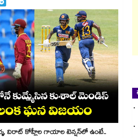
శర్మ, విరాట్ కోహ్లీల గాయాల టెన్షన్‌లో ఉంటే..