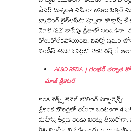
బాధ్యతాయుతంగా ఆడుతూ లంక బౌలర్లపై ప
పేసర్ దుశ్మంత చమీరా అసలు పిక్చర్ చూ
బ్యాటింగ్ లైన్‌అప్‌ను పూర్తిగా కొల్లాప్స్ చ
మోటి (22) కాసేపు క్రీజులో నిలబడినా.. 
కోలుకోలేకపోయింది. చివర్లో షమర్ జోసె
విండీస్ 49.2 ఓవర్లలో 262 రన్స్ కే ఆ
ALSO REDA | గంభీర్ తర్వాత క
మాజీ క్రికెటర్
లంక నెక్స్ట్ లెవెల్ బౌలింగ్ పర్ఫార్మెన్స్:
శ్రీలంక బౌలర్లలో చమీరా ఒంటరిగా 4 వికెట్
మహేష్ తీక్షణ రెండు వికెట్లు తీసుకో