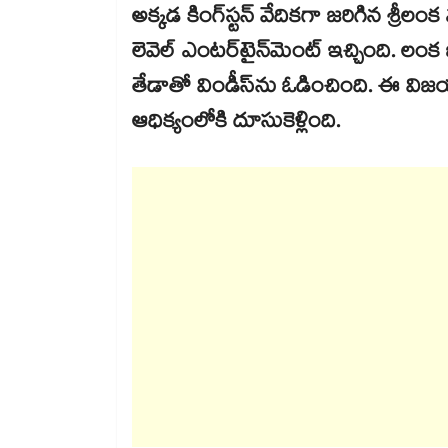
అక్కడ కింగ్‌స్టన్ వేదికగా జరిగిన శ్రీలంక వర
లెవెల్ ఎంటర్‌టైన్‌మెంట్ ఇచ్చింది. లంక జట్
తేడాతో విండీస్‌ను ఓడించింది. ఈ విజయంత
ఆధిక్యంలోకి దూసుకెళ్లింది.