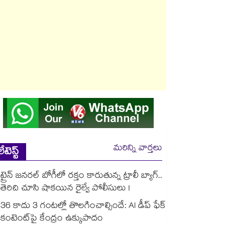
మరిన్ని వార్తలు
లేటెస్ట్
ట్రైన్ జనరల్ బోగీలో రక్తం కారుతున్న ట్రాలీ బ్యాగ్..
తెరిచి చూసి షాకయిన రైల్వే పోలీసులు !
36 కాదు 3 గంటల్లో తొలగించాల్సిందే: AI డీప్ ఫేక్
కంటెంట్‎పై కేంద్రం ఉక్కుపాదం