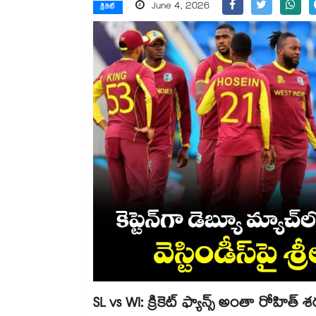
June 4, 2026
క్రికెట్
SL vs WI: క్రికెట్ ఫ్యాన్స్ అంతా రోహిత్ 