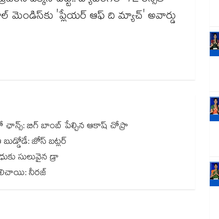
రెజర్‌ని పక్కన పెట్టి.. బ్యాటింగ్‌లో 72 రన్స్‌తో
ల్ మెండిస్‌కు 'ప్లేయర్ ఆఫ్ ది మ్యాచ్' అవార్డు
నో ఛాన్స్: బిగ్ బాంబ్ పేల్చిన ఆకాష్ చోప్రా
ఆ బుడ్డోడే: జోస్ బట్లర్
ంధుకు సులువైన డ్రా
‌‌‌‌‌‌‌‌‌‌‌‌‌‌‌‌‌‌‌‌‌‌