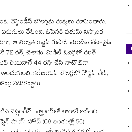
ంక.. వెస్టిండీస్ బౌలర్లకు చుక్కలు చూపించారు.
 303 పరుగులు చేసింది. ఓపెనర్ పతుమ్ నిస్సాంక
ా, ఆ తర్వాత కెప్టెన్ కుసాల్ మెండిస్ వన్-సైడ్
ే 72 రన్స్ చేశాడు. మిడిల్ ఓవర్లలో చరిత్
నిత్ లియనాగే 44 రన్స్ చేసి నాటౌట్‌గా
అందుకుంది. కరేబియన్ బౌలర్లలో రోస్టన్ చేజ్,
ికెట్లు పడగొట్టారు.
 వెస్టిండీస్.. స్టార్టింగ్‌లో బాగానే ఆడింది.
, కెప్టెన్ షాయ్ హోప్ (66 బంతుల్లో 56)