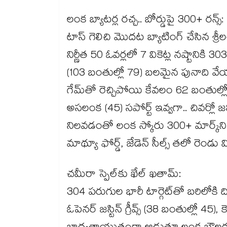
లంక బ్యాటర్ల రచ్చ.. బోర్డుపై 300+ రన్స్:
టాస్ గెలిచి మొదట బ్యాటింగ్ చేసిన శ్రీల
నిర్ణీత 50 ఓవర్లలో 7 వికెట్ల నష్టానికి
(103 బంతుల్లో 79) బలమైన పునాది వేయగ
గేమ్‌తో రెచ్చిపోయి కేవలం 62 బంతుల్లోన
అసలంక (45) సపోర్ట్ ఇవ్వగా.. చివర్లో జ
నిలవడంతో లంక స్కోరు 300+ మార్క్‌ని 
మాథ్యూ ఫోర్డ్, జేడెన్ సీల్స్ తలో రెండు వ
చమీరా స్పెల్‌కు ఖేల్ ఖతామ్:
304 పరుగుల భారీ టార్గెట్‌తో బరిలోకి దిగిన
ఓపెనర్ జస్టిన్ గ్రీవ్స్ (38 బంతుల్లో 45)