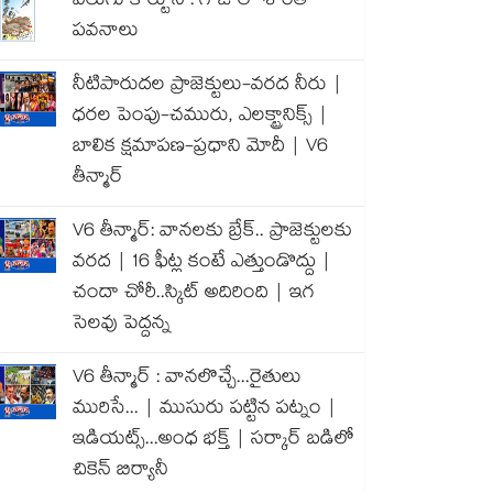
వెలుగు కార్టూన్ : గాజాలో శాంతి
పవనాలు
నీటిపారుదల ప్రాజెక్టులు-వరద నీరు |
ధరల పెంపు-చమురు, ఎలక్ట్రానిక్స్ |
బాలిక క్షమాపణ-ప్రధాని మోదీ | V6
తీన్మార్
V6 తీన్మార్: వానలకు బ్రేక్.. ప్రాజెక్టులకు
వరద | 16 ఫీట్ల కంటే ఎత్తుండొద్దు |
చందా చోరీ..స్కిట్ అదిరింది | ఇగ
సెలవు పెద్దన్న
V6 తీన్మార్ : వానలొచ్చే...రైతులు
మురిసే... | ముసురు పట్టిన పట్నం |
ఇడియట్స్...అంధ భక్త్ | సర్కార్ బడిలో
చికెన్ బిర్యానీ