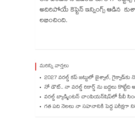
తీసి విండీస్ ని ఓడించారు. కాగా కెప్టెన్సీ ప్
అదిరిపోయే కెప్టెన్ ఇన్నింగ్స్ ఆడిన కుశా
లభించింది.
మరిన్ని వార్తలు
2027 వరల్డ్ కప్‎ జట్టులో జైశ్వాల్, గైక్వాడ్‎కు 
నో డౌట్.. నా వరల్డ్ రికార్డ్ ను బద్దలు కొట్టేది 
వరల్డ్ బ్యాడ్మింటన్ చాంపియన్‌షిప్‌లో పీవీ సి
గత పది నెలలు నా సహనానికి పెద్ద పరీక్షగా నిలిచాయి: నీరజ్‌‌‌‌‌‌‌‌‌‌