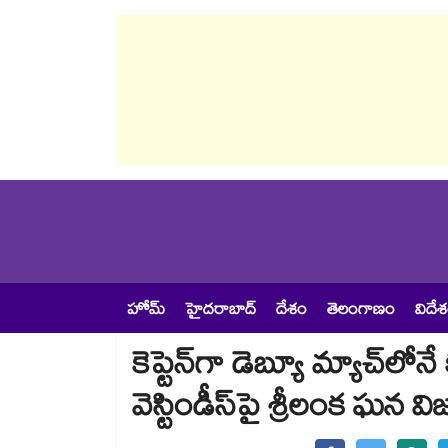
హోమ్
హైదరాబాద్
దేశం
తెలంగాణం
విదే
కెప్టెన్‌గా డెబ్యూ మ్యాచ్‌లో
వెస్టిండీస్‌పై శ్రీలంక ఘన