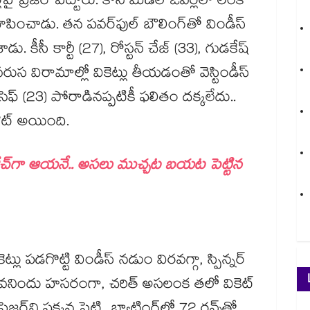
్రెజర్ పెట్టారు. కానీ మిడిల్ ఓవర్లలో లంక
పించాడు. తన పవర్‌ఫుల్ బౌలింగ్‌తో విండీస్
ేశాడు. కీసీ కార్టీ (27), రోస్టన్ చేజ్ (33), గుడకేష్
వరుస విరామాల్లో వికెట్లు తీయడంతో వెస్టిండీస్
ఫ్ (23) పోరాడినప్పటికీ ఫలితం దక్కలేదు..
లౌట్ అయింది.
ోచ్‌గా ఆయనే.. అసలు ముచ్చట బయట పెట్టిన
లు పడగొట్టి విండీస్ నడుం విరవగ్గా, స్పిన్నర్
గా, వనిందు హసరంగా, చరిత్ అసలంక తలో వికెట్