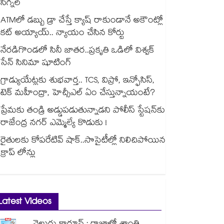
సిగ్నల్
ATMలో డబ్బు డ్రా చేస్తే క్యాష్ రాకుండానే అకౌంట్లో
కట్ అయ్యాయ్.. న్యాయం చేసిన కోర్టు
నేరడిగొండలో సినీ జాతర..ప్రకృతి ఒడిలో విశ్వక్
సేన్ సినిమా షూటింగ్
గ్రాడ్యుయేట్లకు శుభవార్త.. TCS, విప్రో, ఇన్ఫోసిస్,
టెక్ మహీంద్రా, హెచ్సీఎల్ ఏం చేస్తున్నాయంటే?
ప్రేమకు తండ్రి అడ్డుపడుతున్నాడని పోలీస్ స్టేషన్⁪కు
రాజేంద్ర నగర్ ఎమ్మెల్యే కొడుకు !
రైతులకు కోపరేటివ్ షాక్..సొసైటీల్లో నిలిచిపోయిన
క్రాప్ లోన్లు
Latest Videos