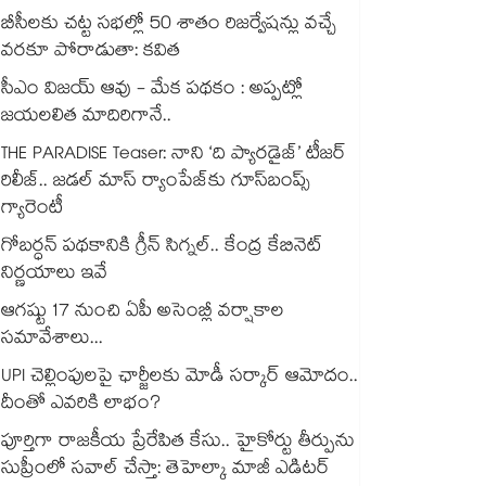
బీసీలకు చట్ట సభల్లో 50 శాతం రిజర్వేషన్లు వచ్చే
వరకూ పోరాడుతా: కవిత
సీఎం విజయ్ ఆవు - మేక పథకం : అప్పట్లో
జయలలిత మాదిరిగానే..
THE PARADISE Teaser: నాని ‘ది ప్యారడైజ్‌‌’ టీజర్
రిలీజ్.. జడల్ మాస్ ర్యాంపేజ్‌కు గూస్‌బంప్స్
గ్యారెంటీ
గోబర్ధన్ పథకానికి గ్రీన్ సిగ్నల్.. కేంద్ర కేబినెట్
నిర్ణయాలు ఇవే
ఆగష్టు 17 నుంచి ఏపీ అసెంబ్లీ వర్షాకాల
సమావేశాలు...
UPI చెల్లింపులపై ఛార్జీలకు మోడీ సర్కార్ ఆమోదం..
దీంతో ఎవరికి లాభం?
పూర్తిగా రాజకీయ ప్రేరేపిత కేసు.. హైకోర్టు తీర్పును
సుప్రీంలో సవాల్ చేస్తా: తెహెల్కా మాజీ ఎడిటర్