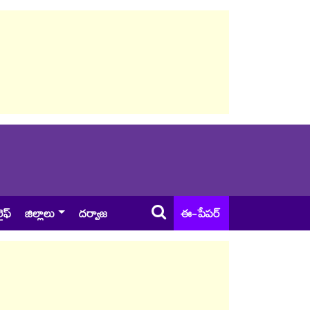
ైఫ్
జిల్లాలు
దర్వాజ
ఈ-పేపర్