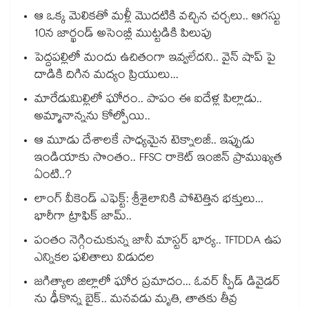
ఆ ఒక్క మెలికతో మళ్లీ మొదటికి వచ్చిన చర్చలు.. ఆగస్టు
10న జార్ఖండ్ అసెంబ్లీ ముట్టడికి పిలుపు
పెద్దపల్లిలో మందు ఉచితంగా ఇవ్వలేదని.. వైన్ షాప్ పై
దాడికి దిగిన మద్యం ప్రియులు...
మారేడుమిల్లిలో ఘోరం.. పాపం ఈ ఐదేళ్ల పిల్లాడు..
అమ్మానాన్నను కోల్పోయి..
ఆ మూడు దేశాలకే సాధ్యమైన టెక్నాలజీ.. ఇప్పుడు
ఇండియాకు సొంతం.. FFSC రాకెట్ ఇంజిన్ ప్రాముఖ్యత
ఏంటి..?
లాంగ్ వీకెండ్ ఎఫెక్ట్: శ్రీశైలానికి పోటెత్తిన భక్తులు...
భారీగా ట్రాఫిక్ జామ్..
పంతం నెగ్గించుకున్న జానీ మాస్టర్ భార్య.. TFTDDA ఉప
ఎన్నికల ఫలితాలు విడుదల
జగిత్యాల జిల్లాలో ఘోర ప్రమాదం... ఓవర్ స్పీడ్ డివైడర్
ను ఢీకొన్న బైక్.. మనవడు మృతి, తాతకు తీవ్ర