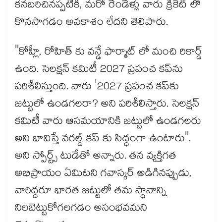
కనబరిచినప్పటికీ, మరో రేండేళ్లు వారు క్రికెట్ లో
కొనసాగడం అవకాశం లేదని తెలిపారు.
"కోహ్లీ, రోహిత్ కు వన్డే ఫార్మాట్ లో మంచి రికార్డ్
ఉంది. సెలక్షన్ కమిటీ 2027 ప్రపంచ కప్‌ను
పరిశీలిస్తుంది. వారు '2027 ప్రపంచ కప్‌కు
జట్టులో ఉండగలరా? అని పరిశీలిస్తారు. సెలక్షన్
కమిటీ వారు ఆసమయానికి జట్టులో ఉండగలరు
అని భావిస్తే వరల్డ్ కప్ కు సిద్ధంగా ఉంటారు".
అని స్పోర్ట్స్ టుడేతో అన్నారు. తన వ్యక్తిగత
అభిప్రాయం ఏమిటని గవాస్కర్ అడిగినప్పుడు,
వారిద్దరూ భారత జట్టులో తమ స్థానాన్ని
నిలబెట్టుకోగలగడం అసంభవమని