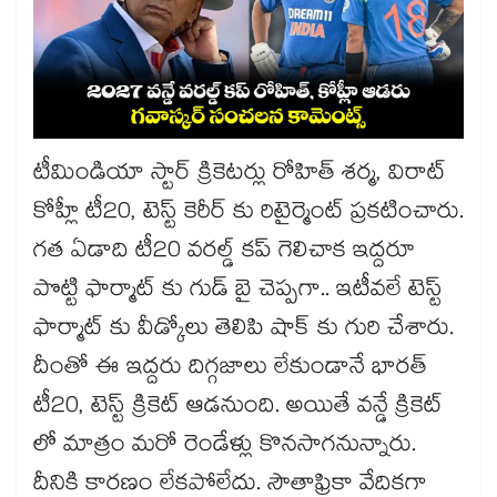
టీమిండియా స్టార్ క్రికెటర్లు రోహిత్ శర్మ, విరాట్
కోహ్లీ టీ20, టెస్ట్ కెరీర్ కు రిటైర్మెంట్ ప్రకటించారు.
గత ఏడాది టీ20 వరల్డ్ కప్ గెలిచాక ఇద్దరూ
పొట్టి ఫార్మాట్ కు గుడ్ బై చెప్పగా.. ఇటీవలే టెస్ట్
ఫార్మాట్ కు వీడ్కోలు తెలిపి షాక్ కు గురి చేశారు.
దీంతో ఈ ఇద్దరు దిగ్గజాలు లేకుండానే భారత్
టీ20, టెస్ట్ క్రికెట్ ఆడనుంది. అయితే వన్డే క్రికెట్
లో మాత్రం మరో రెండేళ్లు కొనసాగనున్నారు.
దీనికి కారణం లేకపోలేదు. సౌతాఫ్రికా వేదికగా