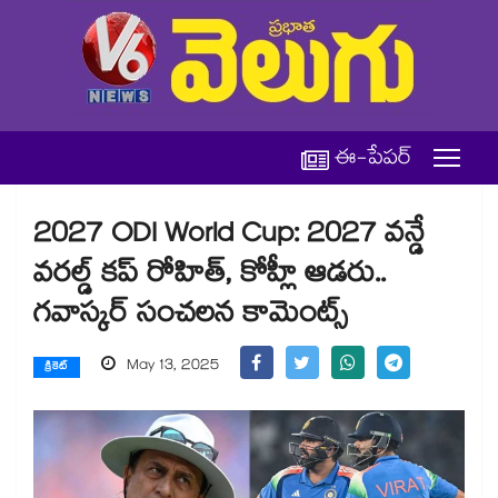
ఈ-పేపర్
2027 ODI World Cup: 2027 వన్డే
వరల్డ్ కప్ రోహిత్, కోహ్లీ ఆడరు..
గవాస్కర్ సంచలన కామెంట్స్
May 13, 2025
క్రికెట్