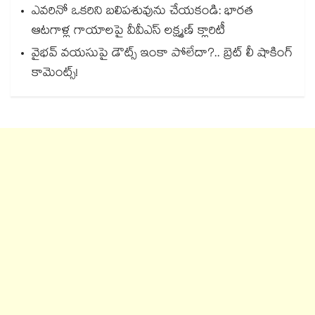
ఎవరినో ఒకరిని బలిపశువును చేయకండి: భారత
ఆటగాళ్ల గాయాలపై వీవీఎస్ లక్ష్మణ్ క్లారిటీ
వైభవ్ వయసుపై డౌట్స్ ఇంకా పోలేదా?.. బ్రెట్ లీ షాకింగ్
కామెంట్స్!