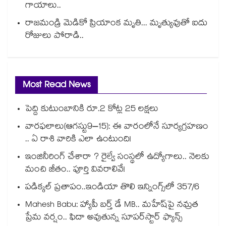
గాయాలు..
రాజమండ్రి మెడికో ప్రియాంక మృతి... మృత్యువుతో ఐదు
రోజులు పోరాడి..
Most Read News
పెద్ది కుటుంబానికి రూ.2 కోట్ల 25 లక్షలు
వారఫలాలు(ఆగస్టు9–15): ఈ వారంలోనే సూర్యగ్రహణం
.. ఏ రాశి వారికి ఎలా ఉంటుంది!
ఇంజినీరింగ్ చేశారా ? రైల్వే సంస్థలో ఉద్యోగాలు.. నెలకు
మంచి జీతం.. పూర్తి వివరాలివే!
పడిక్కల్‌‌ ప్రతాపం..ఇండియా తొలి ఇన్నింగ్స్‌‌లో 357/6
Mahesh Babu: హ్యాపీ బర్త్ డే MB.. మహేష్‌పై నమ్రత
ప్రేమ వర్షం.. ఫిదా అవుతున్న సూపర్‌స్టార్ ఫ్యాన్స్