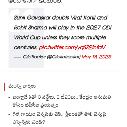
ఆందోళనగా ఉంటుంది.
Sunil Gavaskar doubts Virat Kohli and
Rohit Sharma will play in the 2027 ODI
World Cup unless they score multiple
centuries.
pic.twitter.com/yqSZ2InfaV
— CricTracker (@Cricketracker)
May 13, 2025
మరిన్ని వార్తలు
బంగ్లాదేశ్⁬తో 3 వన్డేలు, 3 టీ20లు.. కేంద్రం అనుమతి
కోసం బీసీసీఐ ప్రయత్నం!
గిల్ గాయం టెన్షన్‌కు చెక్.. శ్రీలంకతో తొలి టెస్టుపై
సస్పెన్స్‌కు ఎండ్?