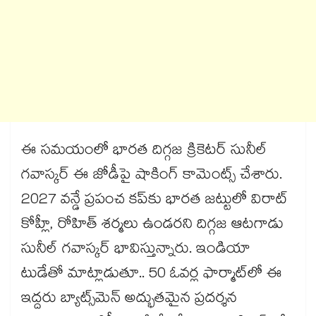
ఈ సమయంలో భారత దిగ్గజ క్రికెటర్ సునీల్
గవాస్కర్ ఈ జోడీపై షాకింగ్ కామెంట్స్ చేశారు.
2027 వన్డే ప్రపంచ కప్‌కు భారత జట్టులో విరాట్
కోహ్లీ, రోహిత్ శర్మలు ఉండరని దిగ్గజ ఆటగాడు
సునీల్ గవాస్కర్ భావిస్తున్నారు. ఇండియా
టుడేతో మాట్లాడుతూ.. 50 ఓవర్ల ఫార్మాట్‌లో ఈ
ఇద్దరు బ్యాట్స్‌మెన్ అద్భుతమైన ప్రదర్శన