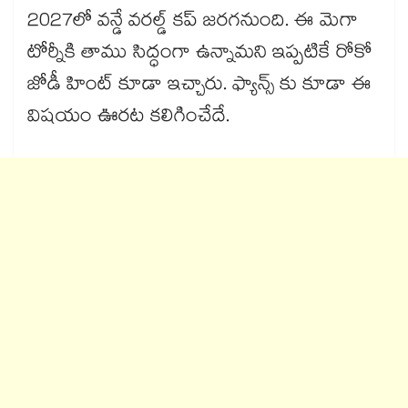
2027లో వన్డే వరల్డ్ కప్ జరగనుంది. ఈ మెగా
టోర్నీకి తాము సిద్ధంగా ఉన్నామని ఇప్పటికే రోకో
జోడీ హింట్ కూడా ఇచ్చారు. ఫ్యాన్స్ కు కూడా ఈ
విషయం ఊరట కలిగించేదే.