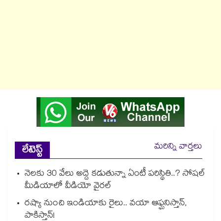
మరిన్ని వార్తలు
లేటెస్ట్
నెలకు 30 వేలు అద్దె కడుతున్నా ఏంటీ పరిస్థితి..? సోషల్
మీడియాలో వీడియో వైరల్
రష్యా నుంచి ఇండియాకు రైలు.. వయా ఆఫ్ఘనిస్తాన్,
పాకిస్తాన్!