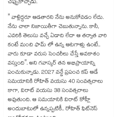
చెప్పుకొచ్చాడు.
" వాళ్లిద్దరూ ఆడతారని నేను అనుకోవడం లేదు.
నేను చాలా నిజాయితీగా చెబుతున్నాను. కానీ,
ఎవరికి తెలుసు వచ్చే ఏడాది లేదా ఆ తర్వాత వారి
కంటే మంచి ఫామ్ లో ఉన్న ఆటగాళ్లు ఉంటే..
వారు కూడా వరుస సెంచరీలు చేస్తే అవకాశం
వస్తుంది". అని గవాస్కర్ తన అభిప్రాయాన్ని
పంచుకున్నాడు. 2027 వన్డే ప్రపంచ కప్ ఆడే
సమయానికి రోహిత్ వయసు 40 సంవత్సరాలు
కాగా, విరాట్ వయసు 38 సంవత్సరాలు
అవుతుంది. ఆ సమయానికి విరాట్ కోహ్లీ
అందుబాటులో ఉన్నప్పటికీ.. రోహిత్ ఫిట్‌నెస్