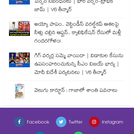
పెన్షన్ నిబంధనలు | భారీ వర్షం-ట్రాఫిక్
జామ్ | V6 తీన్మార్
అయ్యో పాపం.. వెస్టిండీస్ వరల్డ్‌కప్ ఆశలపై
నీళ్లు చల్లిన ఆఫ్ఘన్.. క్వాలిఫికేషన్ రేసులో మళ్లీ
గందరగోళం!
గిగ్ వర్కర్ల సమ్మె వాయిదా | విడాకుల కేసును
ఉపసంహరించుకున్న సీఎం విజయ్ భార్య |
మోదీ విదేశీ పర్యటనలు | V6 తీన్మార్
వెలుగు కార్టూన్ : గాజాలో శాంతి పవనాలు
Facebook
Twitter
Instagram