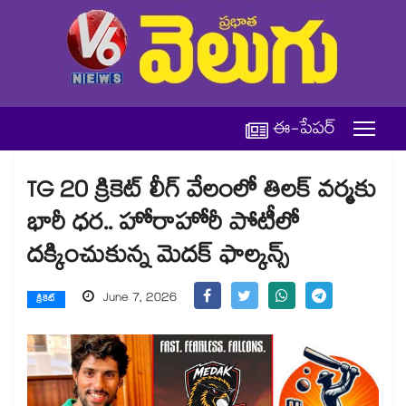
ఈ-పేపర్
TG 20 క్రికెట్ లీగ్ వేలంలో తిలక్ వర్మకు
భారీ ధర.. హోరాహోరీ పోటీలో
దక్కించుకున్న మెదక్ ఫాల్కన్స్
June 7, 2026
క్రికెట్