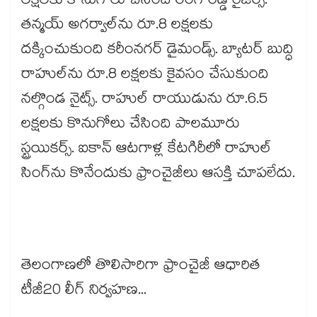
లక్షలకు కొనుగోలు చేసింది రంగారెడ్డి రైజర్స్.
తన్మయ్ అగర్వాల్‎ను రూ.8 లక్షలకు
దక్కించుకుంది కరీంనగర్ డైమండ్స్. బ్యాటర్ బుద్ధి
రాహుల్‎ను రూ.8 లక్షలకు కైవసం చేసుకుంది
నల్గొండ నైట్స్. రాహుల్ రాయుడును రూ.6.5
లక్షలకు కొనుగోలు చేసింది పాలమూరు
స్ట్రయికర్స్. ఐకాన్ ఆటగాళ్ల కేటగిరీలో రాహుల్
సింగ్‎ను కొనేందుకు ఫ్రాంచైజీలు ఆసక్తి చూపలేదు.
తెలంగాణలో తొలిసారిగా ఫ్రాంచైజీ ఆధారిత
టీజీ20 లీగ్ నిర్వహణ...