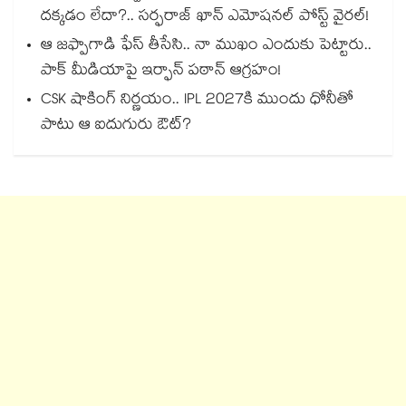
దక్కడం లేదా?.. సర్ఫరాజ్ ఖాన్ ఎమోషనల్ పోస్ట్ వైరల్!
ఆ జఫ్పాగాడి ఫేస్ తీసేసి.. నా ముఖం ఎందుకు పెట్టారు..
పాక్ మీడియాపై ఇర్ఫాన్ పఠాన్ ఆగ్రహం!
CSK షాకింగ్ నిర్ణయం.. IPL 2027కి ముందు ధోనీతో
పాటు ఆ ఐదుగురు ఔట్?