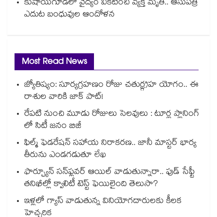
కుషాయిగూడలో వైద్యం వికటించి వ్యక్తి మృతి.. ఆసుపత్రి
ఎదుట బంధువుల ఆందోళన
Most Read News
జ్యోతిష్యం: సూర్యగ్రహణం రోజు చతుర్గ్రహ యోగం.. ఈ
రాశుల వారికి జాక్ పాట్!
రేపటి నుంచి మూడు రోజులు సెలవులు : టూర్ల ప్లానింగ్
లో సిటీ జనం బిజీ
ఫిల్మ్ ఫెడరేషన్ సహాయ నిరాకరణ.. జానీ మాస్టర్ భార్య
తీరును ఎండగడుతూ లేఖ
ఫార్చ్యూన్ సన్‌ఫ్లవర్ ఆయిల్ వాడుతున్నారా.. ఫుడ్ సేఫ్టీ
తనిఖీల్లో క్వాలిటీ టెస్ట్ ఫెయిలైంది తెలుసా?
ఇళ్లలో గ్యాస్ వాడుతున్న వినియోగదారులకు కీలక
హెచ్చరిక