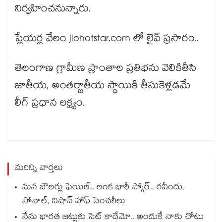
నిర్వహించనున్నారు.
ప్లేయర్ల వేలం jiohotstar.com లో లైవ్ ప్రసారం..
తెలంగాణ గ్రామీణ ప్రాంతాల ప్రతిభను వెలికితీసి
జాతీయ, అంతర్జాతీయ స్థాయికి తీసుకెళ్లడమే
లీగ్ ప్రధాన లక్ష్యం.
మరిన్ని వార్తలు
మన బౌలర్లు ఫెయిల్.. లంక భారీ స్కోర్.. రవీందు,
సోనాల్‌‌‌‌, నిషాన్ హాఫ్ సెంచరీలు
నేను భారత జట్టుకు సెట్ కాదేమో.. అందుకే నాకు చోటు