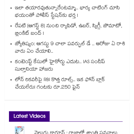
ఇలా తయారవుతున్నారేంటమ్మా.. భార్య చాటింగ్ చూసి
భయంతో పోలీస్ స్టేషన్⁫కు భర్త !
రేపటి (ఆగస్ట్ 8) నుంచి ర్యాపిడో, ఉబర్, స్విగ్గీ, జొమాటో,
బ్లింకిట్ బంద్ !
జ్యోతిష్యం: ఆగస్టు 9 చాలా పవర్ఫుల్ డే .. ఆరోజు ఏ రాశి
వారు ఏం చేయాలి..
కంటెంప్ట్ కేసులో హైకోర్టు ఎదుట.. IAS సందీప్
సుల్తానియా హాజరు
లోన్ రికవరీపై RBI కొత్త రూల్స్.. ఇక ఫోన్ బ్లాక్
చేయలేరు! గంటకు రూ.250 ఫైన్
Latest Videos
వెలుగు కార్టూన్ : గాజాలో శాంతి పవనాలు