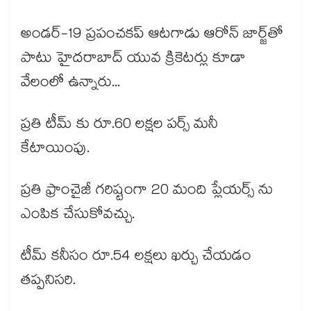
అండర్-19 ప్రపంచకప్ ఆటగాడు ఆరోన్ జార్జ్‌తో
పాటు హైదరాబాద్ యువ క్రికెటర్లు కూడా
వేలంలో ఉన్నారు...
ప్రతి టీమ్ కు రూ.60 లక్షల పర్స్ మనీ
కేటాయింపు.
ప్రతి ఫ్రాంచైజీ గరిష్టంగా 20 మంది ప్లేయర్స్ ను
ఎంపిక చేసుకోవచ్చు.
టీమ్ కనీసం రూ.54 లక్షలు ఖర్చు చేయడం
తప్పనిసరి.