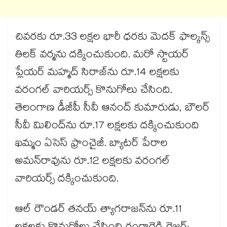
చివరకు రూ.33 లక్షల భారీ ధరకు మెదక్ ఫాల్కన్స్
తిలక్ వర్మను దక్కించుకుంది. మరో స్టాయర్
ప్లేయర్ మహ్మద్ సిరాజ్‎ను రూ.14 లక్షలకు
వరంగల్ వారియర్స్ కొనుగోలు చేసింది.
తెలంగాణ డీజీపీ సీవీ ఆనంద్ కుమారుడు, బౌలర్
సీవీ మిలింద్‎ను రూ.17 లక్షలకు దక్కించుకుంది
ఖమ్మం ఏసెస్ ఫ్రాంచైజీ. బ్యాటర్ పేరాల
అమన్‎రావును రూ.12 లక్షలకు వరంగల్
వారియర్స్ దక్కించుకుంది.
ఆల్ రౌండర్ తనయ్ త్యాగరాజన్‎ను రూ.11