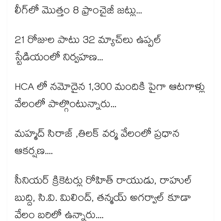
లీగ్‌లో మొత్తం 8 ఫ్రాంచైజీ జట్లు...
21 రోజుల పాటు 32 మ్యాచ్‌లు ఉప్పల్
స్టేడియంలో నిర్వహణ...
HCA లో నమోదైన 1,300 మందికి పైగా ఆటగాళ్లు
వేలంలో పాల్గొంటున్నారు...
మహ్మద్ సిరాజ్ ,తిలక్ వర్మ వేలంలో ప్రధాన
ఆకర్షణ....
సీనియర్ క్రికెటర్లు రోహిత్ రాయుడు, రాహుల్
బుద్ది, సి.వి. మిలింద్, తన్మయ్ అగర్వాల్ కూడా
వేలం బరిలో ఉన్నారు....