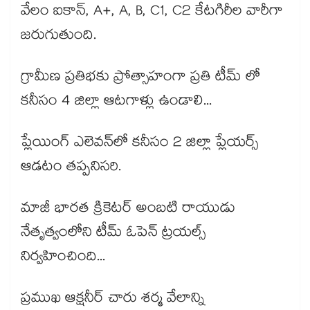
వేలం ఐకాన్, A+, A, B, C1, C2 కేటగిరీల వారీగా
జరుగుతుంది.
గ్రామీణ ప్రతిభకు ప్రోత్సాహంగా ప్రతి టీమ్ లో
కనీసం 4 జిల్లా ఆటగాళ్లు ఉండాలి...
ప్లేయింగ్ ఎలెవన్‌లో కనీసం 2 జిల్లా ప్లేయర్స్
ఆడటం తప్పనిసరి.
మాజీ భారత క్రికెటర్ అంబటి రాయుడు
నేతృత్వంలోని టీమ్ ఓపెన్ ట్రయల్స్
నిర్వహించింది...
ప్రముఖ ఆక్షనీర్ చారు శర్మ వేలాన్ని