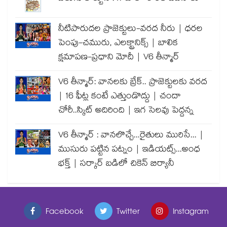
నీటిపారుదల ప్రాజెక్టులు-వరద నీరు | ధరల
పెంపు-చమురు, ఎలక్ట్రానిక్స్ | బాలిక
క్షమాపణ-ప్రధాని మోదీ | V6 తీన్మార్
V6 తీన్మార్: వానలకు బ్రేక్.. ప్రాజెక్టులకు వరద
| 16 ఫీట్ల కంటే ఎత్తుండొద్దు | చందా
చోరీ..స్కిట్ అదిరింది | ఇగ సెలవు పెద్దన్న
V6 తీన్మార్ : వానలొచ్చే...రైతులు మురిసే... |
ముసురు పట్టిన పట్నం | ఇడియట్స్...అంధ
భక్త్ | సర్కార్ బడిలో చికెన్ బిర్యానీ
Facebook
Twitter
Instagram