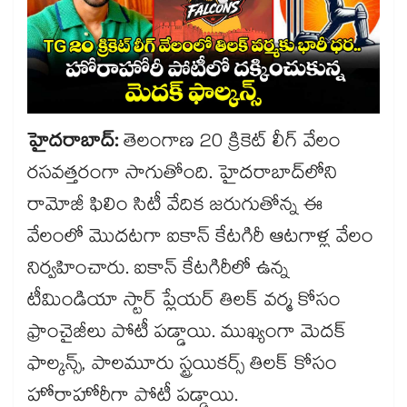
హైదరాబాద్:
తెలంగాణ 20 క్రికెట్ లీగ్ వేలం
రసవత్తరంగా సాగుతోంది. హైదరాబాద్‎లోని
రామోజీ ఫిలిం సిటీ వేదిక జరుగుతోన్న ఈ
వేలంలో మొదటగా ఐకాన్ కేటగిరీ ఆటగాళ్ల వేలం
నిర్వహించారు. ఐకాన్ కేటగిరీలో ఉన్న
టీమిండియా స్టార్ ప్లేయర్ తిలక్ వర్మ కోసం
ఫ్రాంచైజీలు పోటీ పడ్డాయి. ముఖ్యంగా మెదక్
ఫాల్కన్స్, పాలమూరు స్ట్రయికర్స్ తిలక్ కోసం
హోరాహోరీగా పోటీ పడ్డాయి.