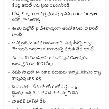
కేంద్ర కమిటీ అధ్యక్షుడు రవీందర్‌‌‌‌రెడ్డి
రోడ్డు నిర్మాణ కాంట్రాక్టర్లకు పూర్తి సహకారం: మంత్రులు
వివేక్, కోమటిరెడ్డి
ఈ20 పెట్రోల్ పై దేశవ్యాప్తంగా ఆందోళనలు: రాహుల్
గాంధీ
Sr ఎన్టీఆర్‌ను అవమానించారా?.. సత్య సీన్‌పై రచ్చ:
‘కొరియన్ కనకరాజు’ వివాదంపై వరుణ్ తేజ్ క్లారిటీ
ఈ నెల 15 నుంచి ఆసరా పింఛన్లు..ఏదులాపురం
అభివృద్ధికి రూ. 100 కోట్లు
రేషన్ షాపుల్లో 14 రకాల సరుకులు ఇవ్వాలి..సీపీఎం రాష్ట్ర
కార్యదర్శి జాన్ వెస్లీ
హిమాచల్ ప్రదేశ్ లో లోయలో పడ్డ బస్సు..
డ్రైవర్,కండక్టర్ సహా ఏడుగురు స్పాట్ డెడ్
పాజిటివ్ టాక్⁬తో డీసీ