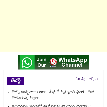
మరిన్ని వార్తలు
లేటెస్ట్
కొన్ని అద్భుతాలు ఇలా.. వీధులే స్విమ్మింగ్ పూల్.. ఈత
కొడుతున్న పిల్లలు
ఇందిరమ్మ ఇండ్లలో ఈబీసీలకు న్యాయం చేయాలి :