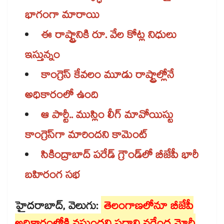
​భాగంగా మారాయి
ఈ రాష్ట్రానికి రూ. వేల కోట్ల నిధులు
ఇస్తున్నం
కాంగ్రెస్ కేవలం మూడు రాష్ట్రాల్లోనే
అధికారంలో ఉంది
ఆ పార్టీ.. ముస్లిం లీగ్ మావోయిస్టు
కాంగ్రెస్‌‌‌‌గా మారిందని కామెంట్​
సికింద్రాబాద్‌‌‌‌ పరేడ్‌‌‌‌ గ్రౌండ్‌‌‌‌లో బీజేపీ భారీ
బహిరంగ సభ
హైదరాబాద్​, వెలుగు:
తెలంగాణలోనూ బీజేపీ