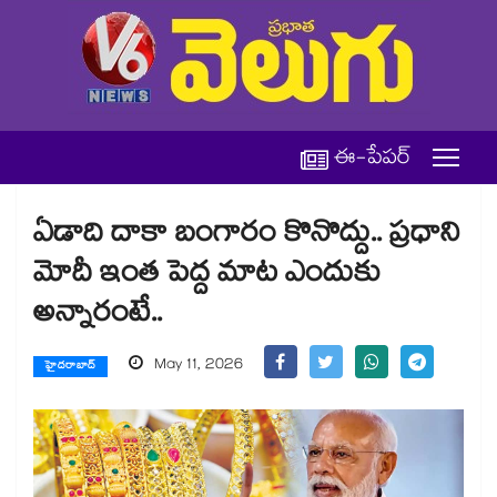
ఈ-పేపర్
ఏడాది దాకా బంగారం కొనొద్దు.. ప్రధాని
మోదీ ఇంత పెద్ద మాట ఎందుకు
అన్నారంటే..
May 11, 2026
హైదరాబాద్