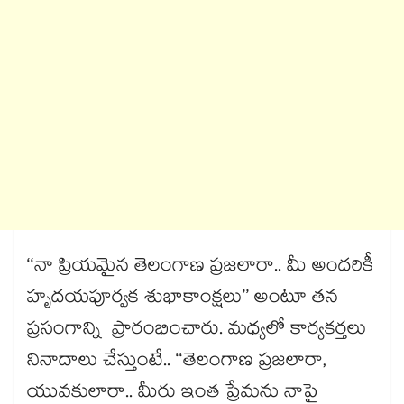
‘‘నా ప్రియమైన తెలంగాణ ప్రజలారా.. మీ అందరికీ
హృదయపూర్వక శుభాకాంక్షలు’’ అంటూ తన
ప్రసంగాన్ని ప్రారంభించారు. మధ్యలో కార్యకర్తలు
నినాదాలు చేస్తుంటే.. ‘‘తెలంగాణ ప్రజలారా,
యువకులారా.. మీరు ఇంత ప్రేమను నాపై