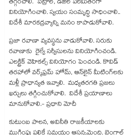
తగ్గించాలి. పెట్రోల్, డీజిల్ పరిమితంగా
వినియోగించాలి. స్వయం సంమృద్ధి సాధించాలి..
విదేశీ మారకద్రవ్యాన్ని మనం కాపాడుకోవాలి.
ప్రజా రవాణా వ్యవస్థను వాడుకోవాలి. సరుకు
రవాణాకు రైల్వే సర్వీసులను వినియోగించండి.
ఎలక్ట్రిక్ వెహికల్స్‌‌ వినియోగం పెంచండి. కొవిడ్‌‌
తరహాలో వర్క్‌‌ఫ్రమ్ హోమ్, ఆన్‌‌లైన్ మీటింగ్‌‌లకు
మళ్లీ ప్రాధాన్యత ఇవ్వాలి. మధ్యతరగతి ప్రజలు
ఖర్చులు తగ్గించుకోవాలి. విదేశీ ప్రయాణాలు
మానుకోవాలి.- ప్రధాని మోదీ
కుటుంబ పాలన, అవినీతి రాజకీయాలకు
ముగింపు పలికే సమయం ఆసన్నమైంది. బెంగాల్