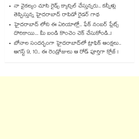
నా వైకల్యం చూసి రైడ్స్ క్యాన్సిల్ చేస్తున్నరు.. కన్నీళ్లు
తెప్పిస్తున్న హైదరాబాద్ రాపిడో రైడర్ గాథ
హైదరాబాద్ లోని ఈ ఏరియాల్లో.. ఫేక్ నంబర్ ప్లేట్స్
దొరికాయి... మీ బండి కొంచెం చెక్ చేసుకోండి..!
బోనాల సందర్భంగా హైదరాబాద్‌లో ట్రాఫిక్ ఆంక్షలు..
ఆగస్ట్ 9, 10.. ఈ రెండ్రోజులు ఆ రోడ్ పూర్తిగా క్లోజ్ !