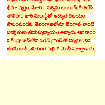
అధికారంలోకి వస్తుందని ప్రధాని నరేంద్ర మోదీ
ధీమా వ్యక్తం చేశారు. పశ్చిమ బెంగాల్‌‌‌‌లో బీజేపీ
తొలిసారి భారీ మెజార్టీతో అద్భుత విజయం
సాధించిందని, తెలంగాణలోనూ బెంగాల్‌‌‌‌ లాంటి
పరిస్థితులు కనిపిస్తున్నాయని అన్నారు. ఆదివారం
సికింద్రాబాద్‌‌‌‌లోని పరేడ్ గ్రౌండ్‌‌‌‌లో నిర్వహించిన
బీజేపీ భారీ బహిరంగ సభలో మోదీ మాట్లాడారు.