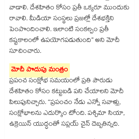
వాడాలి. దేశహితం కోసం ప్రతీ ఒక్కరూ ముందుకు
రావాలి. మీడియా సంస్థలు ప్రజల్లో దేశభక్తిని
పెంపొందించాలి. ఇలాంటి సంకల్పం ప్రతీ
కష్టకాలంలో ఉపయోగపడుతుంది” అని మోదీ
సూచించారు.
మోదీ పొదుపు మంత్రం
ప్రపంచ సంక్షోభ సమయంలో ప్రతి పౌరుడు
దేశహితం కోసం కట్టుబడి పని చేయాలని మోదీ
పిలుపునిచ్చారు. ‘‘ప్రపంచం నేడు ఎన్నో సవాళ్లు,
సంక్షోభాలను ఎదుర్కొం టోంది. పశ్చిమా సియా,
ఉక్రెయిన్ యుద్ధంతో సప్లయ్ చైన్ దెబ్బతిన్నది.