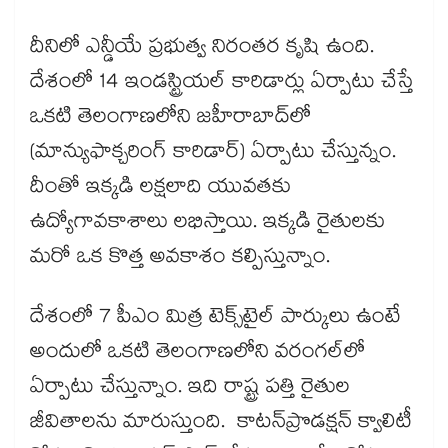
దీనిలో ఎన్డీయే ప్రభుత్వ నిరంతర కృషి ఉంది.
దేశంలో 14 ఇండస్ట్రియల్‌​ కారిడార్లు ఏర్పాటు చేస్తే
ఒకటి తెలంగాణలోని జహీరాబాద్‌లో
(మాన్యుఫాక్చరింగ్‌ కారిడార్‌‌) ఏర్పాటు చేస్తున్నం.
దీంతో ఇక్కడి లక్షలాది యువతకు
ఉద్యోగావకాశాలు లభిస్తాయి. ఇక్కడి రైతులకు
మరో ఒక కొత్త అవకాశం కల్పిస్తున్నాం.
దేశంలో 7 పీఎం మిత్ర టెక్స్​టైల్​ పార్కులు ఉంటే
అందులో ఒకటి తెలంగాణలోని వరంగల్‌లో
ఏర్పాటు చేస్తున్నాం. ఇది రాష్ట్ర పత్తి రైతుల
జీవితాలను మారుస్తుంది. కాటన్​ప్రొడక్షన్​ క్వాలిటీ