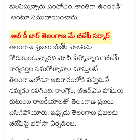
కురిపిస్తున్నారు..సంతోషం..శాంతిగా ఉండండి’
అంటూ సముదాయించారు.
అబ్‌‌‌‌ కీ బార్‌‌‌‌ తెలంగాణ మే బీజేపీ సర్కార్‌‌‌‌
తెలంగాణ ప్రజలు బీజేపీ పాలనను
కోరుకుంటున్నారని మోదీ పేర్కొన్నారు.‘‘బీజేపీ
కార్యకర్తల సమరోత్సాహం చూస్తుంటే
తెలంగాణలోనూ అధికారంలోకి వస్తామనే
నమ్మకం కలిగింది. కాంగ్రెస్​, బీఆర్‌‌‌‌‌‌‌‌ఎస్ హామీలు,
కుటుంబ రాజకీయాలతో తెలంగాణ ప్రజలు
విసిగిపోయారు. ఇప్పుడు తెలంగాణ ప్రజలకు
బీజేపీపై భరోసా ఏర్పడింది.