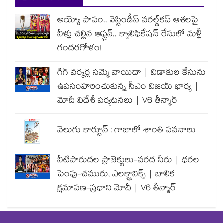
అయ్యో పాపం.. వెస్టిండీస్ వరల్డ్‌కప్ ఆశలపై
నీళ్లు చల్లిన ఆఫ్ఘన్.. క్వాలిఫికేషన్ రేసులో మళ్లీ
గందరగోళం!
గిగ్ వర్కర్ల సమ్మె వాయిదా | విడాకుల కేసును
ఉపసంహరించుకున్న సీఎం విజయ్ భార్య |
మోదీ విదేశీ పర్యటనలు | V6 తీన్మార్
వెలుగు కార్టూన్ : గాజాలో శాంతి పవనాలు
నీటిపారుదల ప్రాజెక్టులు-వరద నీరు | ధరల
పెంపు-చమురు, ఎలక్ట్రానిక్స్ | బాలిక
క్షమాపణ-ప్రధాని మోదీ | V6 తీన్మార్