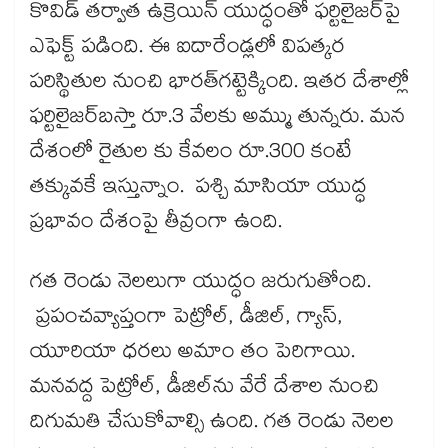
కొవిడ్​ తర్వాత ఉక్రెయిన్​ యుద్ధంతో ఫర్టిలైజర్‌‌పై
ఎఫెక్ట్​ పడింది. ఈ ఐదారేండ్లలో విపత్కర
పరిస్థితుల నుంచి భారత్​గట్టెక్కింది. ఇతర దేశాల్లో
ఫర్టిలైజర్​బస్తా రూ.3 వేలకు అమ్ము తున్నరు. మన
దేశంలో రైతుల కు కేవలం రూ.300 కంటే
తక్కువకే ఇస్తున్నాం. పశ్చి మాసియా యుద్ధ
ప్రభావం దేశంపై తీవ్రంగా ఉంది.
గత రెండు నెలలుగా యుద్ధం జరుగుతోంది.
ప్రపంచవ్యాప్తంగా పెట్రోల్, డీజిల్, గ్యాస్,
యూరియా ధరలు అమాం తం పెరిగాయి.
మనవద్ద పెట్రోల్, డీజిల్‌ను వేరే దేశాల నుంచి
దిగుమతి చేసుకోవాల్సి ఉంది. గత రెండు నెలల