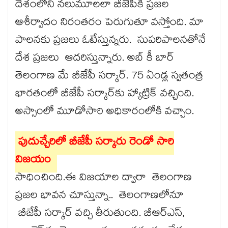
దేశంలోని నలుమూలలా బీజేపీకి ప్రజల
ఆశీర్వాదం నిరంతరం పెరుగుతూ వస్తోంది. మా
పాలనకు ప్రజలు ఓటేస్తున్నరు. సుపరిపాలనతోనే
దేశ ప్రజలు ఆదరిస్తున్నారు. అబ్‌‌‌‌ కీ బార్‌‌‌‌
తెలంగాణ మే బీజేపీ సర్కార్‌‌‌‌. 75 ఏండ్ల స్వతంత్ర
భారతంలో బీజేపీ సర్కార్‌‌‌‌‌‌‌‌కు హ్యాట్రిక్‌‌‌‌ వచ్చింది.
అస్సాంలో మూడోసారి అధికారంలోకి వచ్చాం.
పుదుచ్చేరిలో బీజేపీ సర్కారు రెండో సారి
విజయం
సాధించింది.ఈ విజయాల ద్వారా తెలంగాణ
ప్రజల భావన చూస్తున్నా.. తెలంగాణలోనూ
బీజేపీ సర్కార్​ వచ్చి తీరుతుంది. బీఆర్‌‌‌‌‌‌‌‌ఎస్‌‌‌‌,