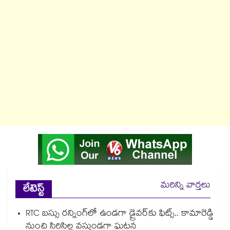
మరిన్ని వార్తలు
లేటెస్ట్
RTC బస్సు రన్నింగ్⁫లో ఉండగా డ్రైవర్‌కు ఫిట్స్.. కామారెడ్డి
నుంచి సిరిసిల్ల వస్తుండగా ఘటన