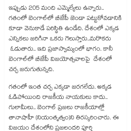
ఇప్పుడు 205 మంది ఎమ్మెల్యేలు ఉన్నారు..
గతంలో బెంగాల్‌లో బీజేపీ జెండా పట్టుకోవడానికి
కూడా వెనుకాడే పరిస్థితి ఉండేది. దేశంలో ఎక్కడ
ఎన్నికలు జరిగినా ఒకరు గెలుస్తారు..మరొకరు
ఓడుతారు.. ఇది ప్రజాస్వామ్యంలో భాగం. కానీ
బెంగాల్‌లో బీజేపీ విజయోత్సవాలపై దేశంలో
చర్చ జరుగుతున్నది.
గతంలో ఇంత చర్చ ఎక్కడా జరగలేదు. అక్కడ
ఓడిపోయింది రాజకీయ నాయకులు కాదు..
గులామీలు.. బెంగాల్​ ప్రజలు రాజకీయాల్లో
తానాషాహీ (నియంతృత్వం)ని తిరస్కరించారు. ఈ
విజయం దేశంలోని ప్రజలందరి పూర్తి