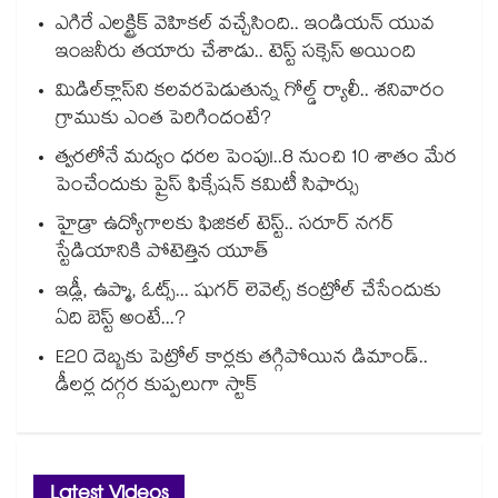
ఎగిరే ఎలక్ట్రిక్ వెహికల్ వచ్చేసింది.. ఇండియన్ యువ
ఇంజనీరు తయారు చేశాడు.. టెస్ట్ సక్సెస్ అయింది
మిడిల్‌క్లాస్‌ని కలవరపెడుతున్న గోల్డ్ ర్యాలీ.. శనివారం
గ్రాముకు ఎంత పెరిగిందంటే?
త్వరలోనే మద్యం ధ‌‌ర‌‌ల పెంపు!..8 నుంచి 10 శాతం మేర
పెంచేందుకు ప్రైస్ ఫిక్సేష‌‌న్ క‌‌మిటీ సిఫార్సు
హైడ్రా ఉద్యోగాలకు ఫిజికల్ టెస్ట్.. సరూర్ నగర్
స్టేడియానికి పోటెత్తిన యూత్
ఇడ్లీ, ఉప్మా, ఓట్స్... షుగర్ లెవెల్స్ కంట్రోల్ చేసేందుకు
ఏది బెస్ట్ అంటే...?
E20 దెబ్బకు పెట్రోల్ కార్లకు తగ్గిపోయిన డిమాండ్..
డీలర్ల దగ్గర కుప్పలుగా స్టాక్
Latest Videos