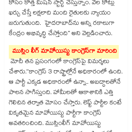
కోసం కొత్త మిషన్​ స్టార్ట్​ చేస్తున్నాం. వేల కోట్లు
ఖర్చు చేస్తే లక్షలాది మంది రైతులకు న్యాయం
జరుగుతుంది. హైదరాబాద్‌ను అన్ని రకాలుగా
కేంద్రం అభివృద్ధి చేస్తోంది” అని వెల్లడించారు.
ముస్లిం లీగ్ మావోయిస్టు కాంగ్రెస్‌గా మారింది
మోదీ తన ప్రసంగంలో కాంగ్రెస్​పై విమర్శలు
చేశారు.‘‘కాంగ్రెస్ 3 రాష్ట్రాల్లోనే అధికారంలో ఉంది.
ఆ పార్టీ ఎక్కడ అధికారంలో ఉన్నా.. అబద్ధాలతోనే
పాలన సాగిస్తుంది. హామీలతో ఆకాశానికి ఎత్తి
గెలిచిన తర్వాత మోసం చేస్తారు. లెఫ్ట్​ పార్టీల కంటే
వికృతమైన మావోయిస్టు పార్టీగా కాంగ్రెస్‌
అవతరించింది. ముస్లింలీగ్ మావోయిస్టు