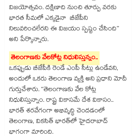
విజయోత్సవం. దక్షిణాది నుంచి తూర్పు వరకు
భారత సీమలో ఎక్కడైనా బీజేపీని
నిలువరించలేరని ఈ విజయం స్పష్టం చేసింది’’
అని పేర్కొన్నారు.
తెలంగాణకు వేలకోట్ల నిధులిస్తున్నం..
ఒకప్పుడు బీజేపీకి రెండే ఎంపీ సీట్లు ఉండేవని,
అందులో ఒకరు తెలంగాణ వ్యక్తి అని ప్రధాని మోదీ
గుర్తుచేశారు. ‘‘తెలంగాణకు వేల కోట్ల
నిధులిస్తున్నాం. రాష్ట్ర వికాసమే దేశ వికాసం..
భారత్​ శరవేగంగా అభివృద్ధి చెందడంలో
తెలంగాణ, వికసిత్​ భారత్‌లో హైదరాబాద్​
భాగంగా మారింది.