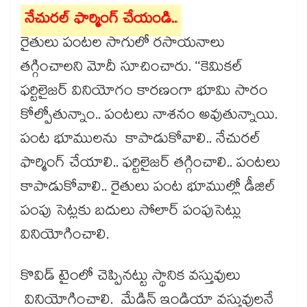
నేచురల్​ ఫార్మింగ్​ చేయండి..
రైతులు పంటల సాగులో రసాయనాలు
తగ్గించాలని మోదీ సూచించారు. ‘‘కెమికల్​
ఫర్టిలైజర్​ వినియోగం కారణంగా భూమి సారం
కోల్పోతున్నాం.. పంటలు నాశనం అవుతున్నాయి.
పంట భూములను కాపాడుకోవాలి.. నేచురల్​
ఫార్మింగ్​ చేయాలి.. ఫర్టిలైజర్​ తగ్గించాలి.. పంటలు
కాపాడుకోవాలి.. రైతులు పంట భూముల్లో డీజిల్​
పంపు సెట్లకు బదులు సోలార్​ పంపుసెట్లు
వినియోగించాలి.
కొవిడ్‌​ టైంలో చెప్పినట్టు స్థానిక వస్తువులు
వినియోగించాలి. మేడిన్​ ఇండియా వస్తువులనే