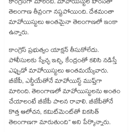
కాంగ్రెస్‌గా మారింది. మావోయిస్టుల హింసతో
తెలంగాణ తీవ్రంగా నష్టపోయింది. దేశమంతా
మావోయిస్టులు అంతమైనా తెలంగాణలో ఇంకా
ఉన్నారు.
కాంగ్రెస్ ప్రభుత్వం యాక్షన్​ తీసుకోలేదు.
పోలీసులకు స్వేచ్ఛ ఇచ్చి, కేంద్రంతో కలిసి నడిస్తే
ఎప్పుడో మావోయిస్టులు అంతమయ్యేవారు.
బీజేపీ, ఎన్డీయేతోనే మావోయిస్ట్​ ముఫ్త్​గా
మారింది. తెలంగాణలో మావోయిస్టులను అంతం
చేయాలంటే బీజేపీ పాలన రావాలి. బీజేపీతోనే
కొత్త ఆలోచన, కమిట్‌మెంట్‌తో వికసిత్​
తెలంగాణగా మారుతుంది” అని పేర్కొన్నారు.