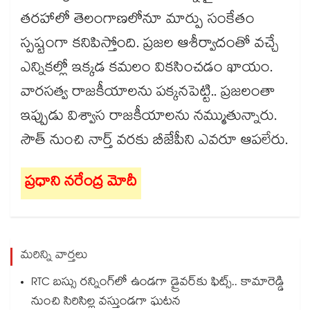
తరహాలో తెలంగాణలోనూ మార్పు సంకేతం
స్పష్టంగా కనిపిస్తోంది. ప్రజల ఆశీర్వాదంతో వచ్చే
ఎన్నికల్లో ఇక్కడ కమలం వికసించడం ఖాయం.
వారసత్వ రాజకీయాలను పక్కనపెట్టి.. ప్రజలంతా
ఇప్పుడు విశ్వాస రాజకీయాలను నమ్ముతున్నారు.
సౌత్​ నుంచి నార్త్​ వరకు బీజేపీని ఎవరూ ఆపలేరు.
ప్రధాని నరేంద్ర మోదీ
మరిన్ని వార్తలు
RTC బస్సు రన్నింగ్⁫లో ఉండగా డ్రైవర్‌కు ఫిట్స్.. కామారెడ్డి
నుంచి సిరిసిల్ల వస్తుండగా ఘటన