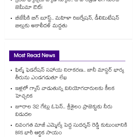
క్రికెట్ ఫ్యాన్స్‌కు బ్యాడ్ న్యూస్.. ది హండ్రెడ్ లీగ్ నుంచి
జెమీమా ఔట్!
బీజేపీకి బిగ్ బూస్ట్.. మహిళా రిజర్వేషన్, డీలిమిటేషన్
బిల్లుకు అకాలీదళ్ మద్దతు
Most Read News
ఫిల్మ్ ఫెడరేషన్ సహాయ నిరాకరణ.. జానీ మాస్టర్ భార్య
తీరును ఎండగడుతూ లేఖ
ఇళ్లలో గ్యాస్ వాడుతున్న వినియోగదారులకు కీలక
హెచ్చరిక
జూరాల 32 గేట్లు ఓపెన్.. శ్రీశైలం ప్రాజెక్టుకు నీరు
విడుదల
దివంగత మాజీ ఎమ్మెల్యే పెద్ద సుదర్శన్ రెడ్డి కుటుంబానికి
BRS భారీ ఆర్థిక సాయం