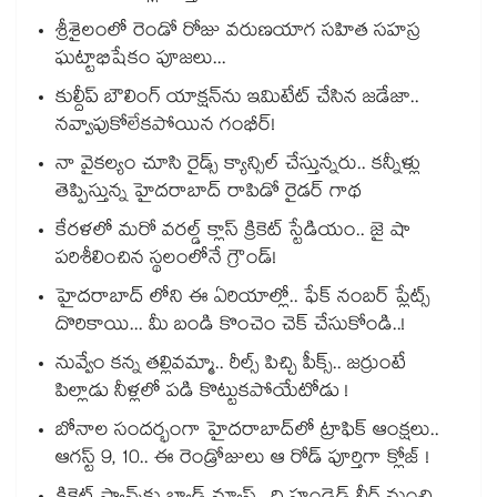
శ్రీశైలంలో రెండో రోజు వరుణయాగ సహిత సహస్ర
ఘట్టాభిషేకం పూజలు...
కుల్దీప్ బౌలింగ్ యాక్షన్‌ను ఇమిటేట్ చేసిన జడేజా..
నవ్వాపుకోలేకపోయిన గంభీర్!
నా వైకల్యం చూసి రైడ్స్ క్యాన్సిల్ చేస్తున్నరు.. కన్నీళ్లు
తెప్పిస్తున్న హైదరాబాద్ రాపిడో రైడర్ గాథ
కేరళలో మరో వరల్డ్ క్లాస్ క్రికెట్ స్టేడియం.. జై షా
పరిశీలించిన స్థలంలోనే గ్రౌండ్!
హైదరాబాద్ లోని ఈ ఏరియాల్లో.. ఫేక్ నంబర్ ప్లేట్స్
దొరికాయి... మీ బండి కొంచెం చెక్ చేసుకోండి..!
నువ్వేం కన్న తల్లివమ్మా.. రీల్స్ పిచ్చి పీక్స్.. జర్రుంటే
పిల్లాడు నీళ్లలో పడి కొట్టుకపోయేటోడు !
బోనాల సందర్భంగా హైదరాబాద్‌లో ట్రాఫిక్ ఆంక్షలు..
ఆగస్ట్ 9, 10.. ఈ రెండ్రోజులు ఆ రోడ్ పూర్తిగా క్లోజ్ !