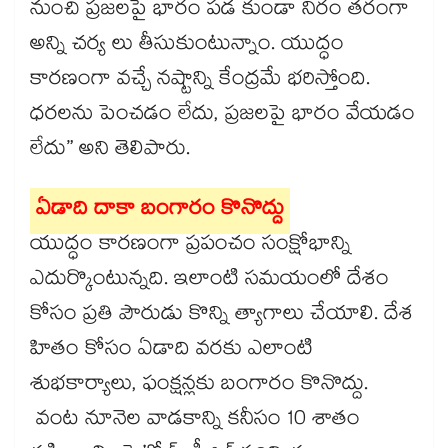
నుంచి ప్రజలపై భారం పడ కుండా నిరం తరంగా
అన్ని చర్య లు తీసుకుంటున్నాం. యుద్ధం
కారణంగా వచ్చే నష్టాన్ని కేంద్రమే భరిస్తోంది.
ధరలను పెంచడం లేదు, ప్రజలపై భారం వేయడం
లేదు” అని తెలిపారు.
ఏడాది దాకా బంగారం కొనొద్దు
యుద్ధం కారణంగా ప్రపంచం సంక్షోభాన్ని
ఎదుర్కొంటున్నది. ఇలాంటి సమయంలో దేశం
కోసం ప్రతి పౌరుడు కొన్ని త్యాగాలు చేయాలి. దేశ
హితం కోసం ఏడాది వరకు ఎలాంటి
శుభకార్యాలు, ఫంక్షన్లకు బంగారం కొనొద్దు.
వంట నూనెల వాడకాన్ని కనీసం 10 శాతం