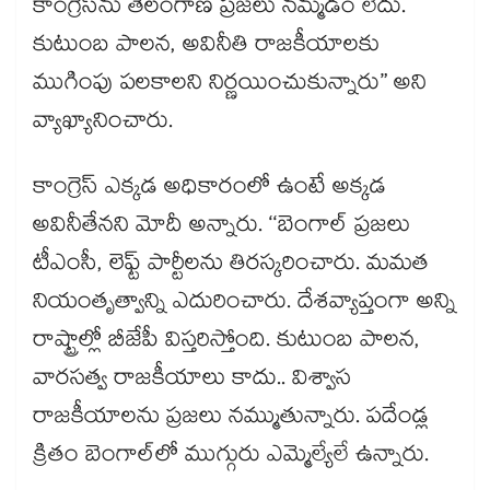
కాంగ్రెస్‌‌‌‌ను తెలంగాణ ప్రజలు నమ్మడం లేదు.
కుటుంబ పాలన, అవినీతి రాజకీయాలకు
ముగింపు పలకాలని నిర్ణయించుకున్నారు” అని
వ్యాఖ్యానించారు.
కాంగ్రెస్‌ ఎక్కడ అధికారంలో ఉంటే అక్కడ
అవినీతేనని మోదీ అన్నారు. ‘‘బెంగాల్‌ ప్రజలు
టీఎంసీ, లెఫ్ట్‌ పార్టీలను తిరస్కరించారు. మమత
నియంతృత్వాన్ని ఎదురించారు. దేశవ్యాప్తంగా అన్ని
రాష్ట్రాల్లో బీజేపీ విస్తరిస్తోంది. కుటుంబ పాలన,
వారసత్వ రాజకీయాలు కాదు.. విశ్వాస
రాజకీయాలను ప్రజలు నమ్ముతున్నారు. పదేండ్ల
క్రితం బెంగాల్‌లో ముగ్గురు ఎమ్మెల్యేలే ఉన్నారు.