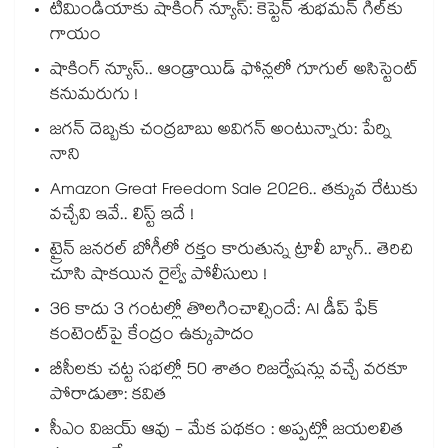
టీమిండియాకు షాకింగ్ న్యూస్: కెప్టెన్ శుభమన్ గిల్‎కు
గాయం
షాకింగ్ న్యూస్.. ఆండ్రాయిడ్ ఫోన్లలో గూగుల్ అసిస్టెంట్
కనుమరుగు !
జగన్ దెబ్బకు చంద్రబాబు అవిగన్ అంటున్నారు: పేర్ని
నాని
Amazon Great Freedom Sale 2026.. తక్కువ రేటుకు
వచ్చేవి ఇవే.. లిస్ట్ ఇదే !
ట్రైన్ జనరల్ బోగీలో రక్తం కారుతున్న ట్రాలీ బ్యాగ్.. తెరిచి
చూసి షాకయిన రైల్వే పోలీసులు !
36 కాదు 3 గంటల్లో తొలగించాల్సిందే: AI డీప్ ఫేక్
కంటెంట్‎పై కేంద్రం ఉక్కుపాదం
బీసీలకు చట్ట సభల్లో 50 శాతం రిజర్వేషన్లు వచ్చే వరకూ
పోరాడుతా: కవిత
సీఎం విజయ్ ఆవు - మేక పథకం : అప్పట్లో జయలలిత