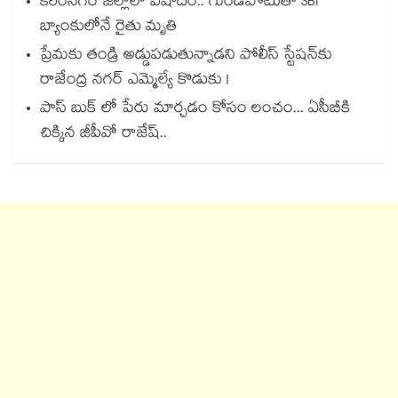
కరీంనగర్ జిల్లాలో విషాదం.. గుండెపోటుతో SBI
బ్యాంకులోనే రైతు మృతి
ప్రేమకు తండ్రి అడ్డుపడుతున్నాడని పోలీస్ స్టేషన్⁪కు
రాజేంద్ర నగర్ ఎమ్మెల్యే కొడుకు !
పాస్ బుక్ లో పేరు మార్చడం కోసం లంచం... ఏసీబీకి
చిక్కిన జీపీవో రాజేష్..