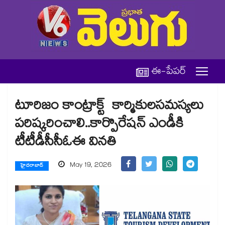
ఈ-పేపర్
టూరిజం కాంట్రాక్ట్ కార్మికులసమస్యలు
పరిష్కరించాలి..కార్పొరేషన్ ఎండీకి
టీటీడీసీసీఓఈ వినతి
May 19, 2026
హైదరాబాద్