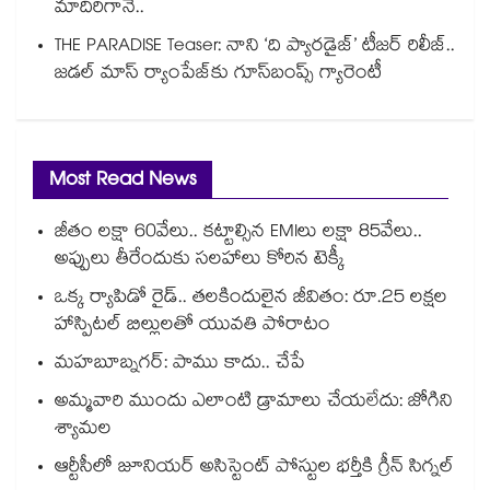
మాదిరిగానే..
THE PARADISE Teaser: నాని ‘ది ప్యారడైజ్‌‌’ టీజర్ రిలీజ్..
జడల్ మాస్ ర్యాంపేజ్‌కు గూస్‌బంప్స్ గ్యారెంటీ
Most Read News
జీతం లక్షా 60వేలు.. కట్టాల్సిన EMIలు లక్షా 85వేలు..
అప్పులు తీరేందుకు సలహాలు కోరిన టెక్కీ
ఒక్క ర్యాపిడో రైడ్.. తలకిందులైన జీవితం: రూ.25 లక్షల
హాస్పిటల్ బిల్లులతో యువతి పోరాటం
మహబూబ్నగర్: పాము కాదు.. చేపే
అమ్మవారి ముందు ఎలాంటి డ్రామాలు చేయలేదు: జోగిని
శ్యామల
ఆర్టీసీలో జూనియర్ అసిస్టెంట్‌‌ పోస్టుల భర్తీకి గ్రీన్‌‌ సిగ్నల్