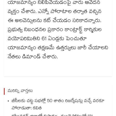
యాజమాన్యం నిలిపివేయడంపై వారు ఆవేదన
వ్యక్తం చేశారు. ఎన్నో పోరాటాల తర్వాత వచ్చిన
ఈ అలవెన్సులను కట్ చేయడం సరికాదన్నారు.
ప్రభుత్వ నిబంధనల ప్రకారం కాంట్రాక్ట్ కార్మికుల
వయోపరిమితిని 61 ఏండ్లకు పెంచుతూ
యాజమాన్యం తక్షణమే ఉత్తర్వులు జారీ చేయాలని
నేతలు డిమాండ్ చేశారు.
మరిన్ని వార్తలు
బీసీలకు చట్ట సభల్లో 50 శాతం రిజర్వేషన్లు వచ్చే వరకూ
పోరాడుతా: కవిత