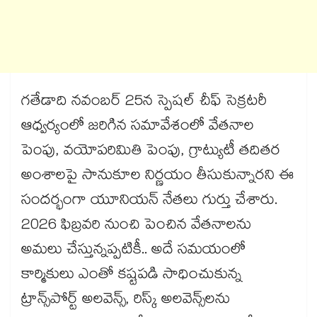
గతేడాది నవంబర్ 25న స్పెషల్ చీఫ్ సెక్రటరీ
ఆధ్వర్యంలో జరిగిన సమావేశంలో వేతనాల
పెంపు, వయోపరిమితి పెంపు, గ్రాట్యుటీ తదితర
అంశాలపై సానుకూల నిర్ణయం తీసుకున్నారని ఈ
సందర్భంగా యూనియన్ నేతలు గుర్తు చేశారు.
2026 ఫిబ్రవరి నుంచి పెంచిన వేతనాలను
అమలు చేస్తున్నప్పటికీ.. అదే సమయంలో
కార్మికులు ఎంతో కష్టపడి సాధించుకున్న
ట్రాన్స్‌‌‌‌పోర్ట్ అలవెన్స్, రిస్క్ అలవెన్స్‌‌‌‌లను