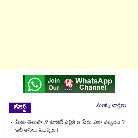
మరిన్ని వార్తలు
లేటెస్ట్
మీకు తెలుసా..? కూకట్ పల్లికి ఆ పేరు ఎలా వచ్చింది ?
ఇదీ అసలు ముచ్చట !