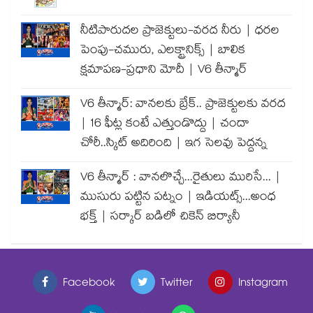
నీటిపారుదల ప్రాజెక్టులు-వరద నీరు | ధరల
పెంపు-చమురు, ఎలక్ట్రానిక్స్ | బాలిక
క్షమాపణ-ప్రధాని మోదీ | V6 తీన్మార్
V6 తీన్మార్: వానలకు బ్రేక్.. ప్రాజెక్టులకు వరద
| 16 ఫీట్ల కంటే ఎత్తుండొద్దు | చందా
చోరీ..స్కిట్ అదిరింది | ఇగ సెలవు పెద్దన్న
V6 తీన్మార్ : వానలొచ్చే...రైతులు మురిసే... |
ముసురు పట్టిన పట్నం | ఇడియట్స్...అంధ
భక్త్ | సర్కార్ బడిలో చికెన్ బిర్యానీ
Facebook
Twitter
Instagram