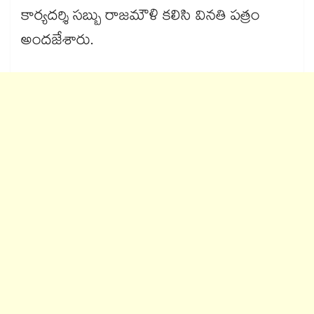
కార్యదర్శి సబ్బు రాజమౌళి కలిసి వినతి పత్రం
అందజేశారు.