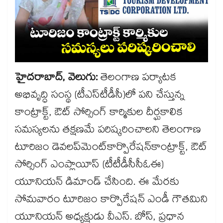
హైదరాబాద్, వెలుగు:
తెలంగాణ పర్యాటక
అభివృద్ధి సంస్థ (టీఎస్‌‌‌‌టీడీసీ)లో పని చేస్తున్న
కాంట్రాక్ట్, ఔట్ సోర్సింగ్ కార్మికుల దీర్ఘకాలిక
సమస్యలను తక్షణమే పరిష్కరించాలని తెలంగాణ
టూరిజం డెవలప్​మెంట్​కార్పొరేషన్​కాంట్రాక్ట్, ఔట్
సోర్సింగ్​ ఎంప్లాయీస్ (టీటీడీసీసీఓఈ)​
యూనియన్ డిమాండ్ చేసింది. ఈ మేరకు
సోమవారం టూరిజం కార్పొరేషన్ ఎండీ గౌతమిని
యూనియన్ అధ్యక్షుడు వీఎస్. బోస్, ప్రధాన