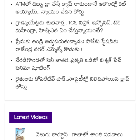
ATMలో డబ్బు డ్రా చేస్తే క్యాష్ రాకుండానే అకౌంట్లో కట్
అయ్యాయ్.. న్యాయం చేసిన కోర్టు
గ్రాడ్యుయేట్లకు శుభవార్త.. TCS, విప్రో, ఇన్ఫోసిస్, టెక్
మహీంద్రా, హెచ్సీఎల్ ఏం చేస్తున్నాయంటే?
ప్రేమకు తండ్రి అడ్డుపడుతున్నాడని పోలీస్ స్టేషన్⁪కు
రాజేంద్ర నగర్ ఎమ్మెల్యే కొడుకు !
నేరడిగొండలో సినీ జాతర..ప్రకృతి ఒడిలో విశ్వక్ సేన్
సినిమా షూటింగ్
రైతులకు కోపరేటివ్ షాక్..సొసైటీల్లో నిలిచిపోయిన క్రాప్
లోన్లు
Latest Videos
వెలుగు కార్టూన్ : గాజాలో శాంతి పవనాలు