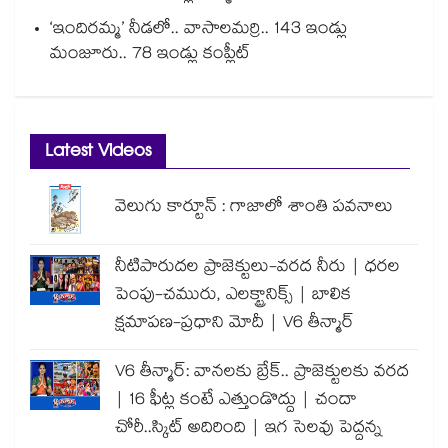
‘ఇందిరమ్మ’ నీడలో.. వాసాలమర్రి.. 143 ఇండ్లు
మంజూరు.. 78 ఇండ్లు కంప్లీట్
Latest Videos
వెలుగు కార్టూన్ : గాజాలో శాంతి పవనాలు
నీటిపారుదల ప్రాజెక్టులు-వరద నీరు | ధరల
పెంపు-చమురు, ఎలక్ట్రానిక్స్ | బాలిక
క్షమాపణ-ప్రధాని మోదీ | V6 తీన్మార్
V6 తీన్మార్: వానలకు బ్రేక్.. ప్రాజెక్టులకు వరద
| 16 ఫీట్ల కంటే ఎత్తుండొద్దు | చందా
చోరీ..స్కిట్ అదిరింది | ఇగ సెలవు పెద్దన్న