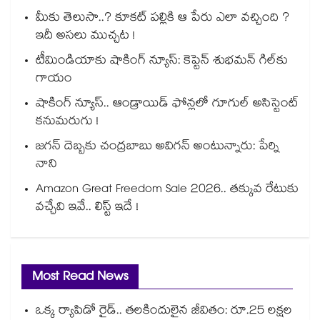
మీకు తెలుసా..? కూకట్ పల్లికి ఆ పేరు ఎలా వచ్చింది ?
ఇదీ అసలు ముచ్చట !
టీమిండియాకు షాకింగ్ న్యూస్: కెప్టెన్ శుభమన్ గిల్‎కు
గాయం
షాకింగ్ న్యూస్.. ఆండ్రాయిడ్ ఫోన్లలో గూగుల్ అసిస్టెంట్
కనుమరుగు !
జగన్ దెబ్బకు చంద్రబాబు అవిగన్ అంటున్నారు: పేర్ని
నాని
Amazon Great Freedom Sale 2026.. తక్కువ రేటుకు
వచ్చేవి ఇవే.. లిస్ట్ ఇదే !
Most Read News
ఒక్క ర్యాపిడో రైడ్.. తలకిందులైన జీవితం: రూ.25 లక్షల