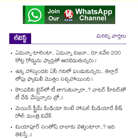
మరిన్ని వార్తలు
లేటెస్ట్
ఏమన్నా టాలెంటా.. ఏమన్నా విజనా.. రూ.4వేల 200
కోట్ల రోడ్డును ఫ్యాన్లతో ఆరబెడుతున్నరు !
ఉక్క పోస్తుందని ఏసీ గదిలో పండుకున్నరు.. తెల్లారే
లోపు ఫ్యామిలీ మొత్తం సచ్చిపోయింది !
కొంపదీసి ట్రైన్⁬లో టీ తాగుతున్నారా..? వాటర్ హీటర్⁭⁭తో
టీ వేడి చేస్తున్నారు బ్రో..!
మెయిన్ స్ట్రీమ్ మీడియా కంటే సోషల్ మీడియాదే లీడ్
రోల్: మంత్రి వివేక్
మియాపూర్ సంతోష్ దాబాకు వెళ్తుంటారా..? ఇది
తెలిస్తే...!