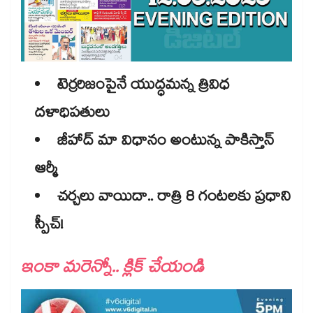
టెర్రరిజంపైనే యుద్ధమన్న త్రివిధ
దళాధిపతులు
జీహాద్ మా విధానం అంటున్న పాకిస్తాన్
ఆర్మీ​
చర్చలు వాయిదా.. రాత్రి 8 గంటలకు ప్రధాని
స్పీచ్!​​​​​​​​​​
ఇంకా మరెన్నో.. క్లిక్ చేయండి