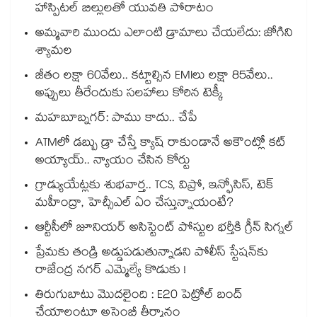
హాస్పిటల్ బిల్లులతో యువతి పోరాటం
అమ్మవారి ముందు ఎలాంటి డ్రామాలు చేయలేదు: జోగిని
శ్యామల
జీతం లక్షా 60వేలు.. కట్టాల్సిన EMIలు లక్షా 85వేలు..
అప్పులు తీరేందుకు సలహాలు కోరిన టెక్కీ
మహబూబ్నగర్: పాము కాదు.. చేపే
ATMలో డబ్బు డ్రా చేస్తే క్యాష్ రాకుండానే అకౌంట్లో కట్
అయ్యాయ్.. న్యాయం చేసిన కోర్టు
గ్రాడ్యుయేట్లకు శుభవార్త.. TCS, విప్రో, ఇన్ఫోసిస్, టెక్
మహీంద్రా, హెచ్సీఎల్ ఏం చేస్తున్నాయంటే?
ఆర్టీసీలో జూనియర్ అసిస్టెంట్‌‌ పోస్టుల భర్తీకి గ్రీన్‌‌ సిగ్నల్
ప్రేమకు తండ్రి అడ్డుపడుతున్నాడని పోలీస్ స్టేషన్⁪కు
రాజేంద్ర నగర్ ఎమ్మెల్యే కొడుకు !
తిరుగుబాటు మొదలైంది : E20 పెట్రోల్ బంద్
చేయాలంటూ అసెంబ్లీ తీర్మానం