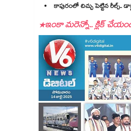
కాపురంలో చిచ్చు పెట్టిన రీల్స్.. 
​​​​​​​​​​​​​​​​​*ఇంకా మరెన్నో.. క్లిక్ చే