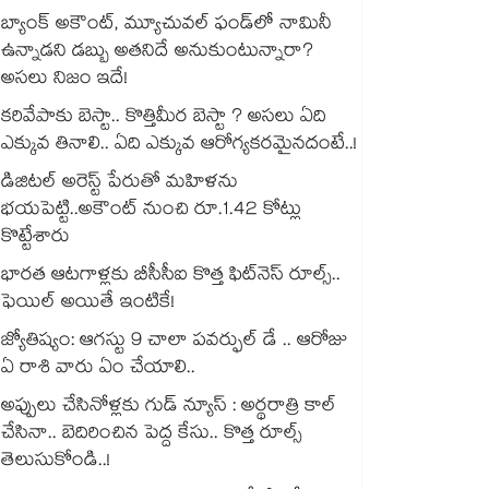
బ్యాంక్ అకౌంట్, మ్యూచువల్ ఫండ్‌లో నామినీ
ఉన్నాడని డబ్బు అతనిదే అనుకుంటున్నారా?
అసలు నిజం ఇదే!
కరివేపాకు బెస్టా.. కొత్తిమీర బెస్టా ? అసలు ఏది
ఎక్కువ తినాలి.. ఏది ఎక్కువ ఆరోగ్యకరమైనదంటే..!
డిజిటల్ అరెస్ట్ పేరుతో మహిళను
భయపెట్టి..అకౌంట్ నుంచి రూ.1.42 కోట్లు
కొట్టేశారు
భారత ఆటగాళ్లకు బీసీసీఐ కొత్త ఫిట్‌నెస్ రూల్స్..
ఫెయిల్ అయితే ఇంటికే!
జ్యోతిష్యం: ఆగస్టు 9 చాలా పవర్ఫుల్ డే .. ఆరోజు
ఏ రాశి వారు ఏం చేయాలి..
అప్పులు చేసినోళ్లకు గుడ్ న్యూస్ : అర్థరాత్రి కాల్
చేసినా.. బెదిరించిన పెద్ద కేసు.. కొత్త రూల్స్
తెలుసుకోండి..!