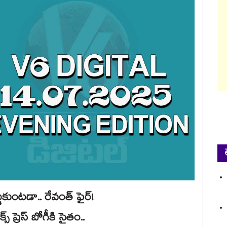
ంటడా.. రేవంత్ ఫైర్! ​
్రెస్ బోగీకి సైతం..