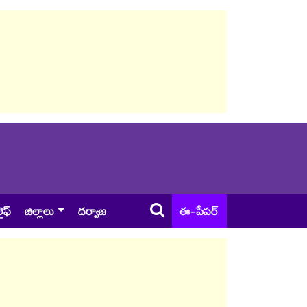
ైఫ్
జిల్లాలు
దర్వాజ
ఈ-పేపర్