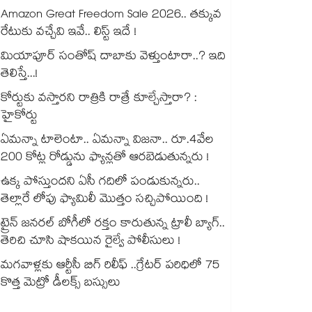
Amazon Great Freedom Sale 2026.. తక్కువ
రేటుకు వచ్చేవి ఇవే.. లిస్ట్ ఇదే !
మియాపూర్ సంతోష్ దాబాకు వెళ్తుంటారా..? ఇది
తెలిస్తే...!
కోర్టుకు వస్తారని రాత్రికి రాత్రే కూల్చేస్తారా? :
హైకోర్టు
ఏమన్నా టాలెంటా.. ఏమన్నా విజనా.. రూ.4వేల
200 కోట్ల రోడ్డును ఫ్యాన్లతో ఆరబెడుతున్నరు !
ఉక్క పోస్తుందని ఏసీ గదిలో పండుకున్నరు..
తెల్లారే లోపు ఫ్యామిలీ మొత్తం సచ్చిపోయింది !
ట్రైన్ జనరల్ బోగీలో రక్తం కారుతున్న ట్రాలీ బ్యాగ్..
తెరిచి చూసి షాకయిన రైల్వే పోలీసులు !
మగవాళ్లకు ఆర్టీసీ బిగ్ రిలీఫ్ ..గ్రేటర్ పరిధిలో 75
కొత్త మెట్రో డీలక్స్ బస్సులు