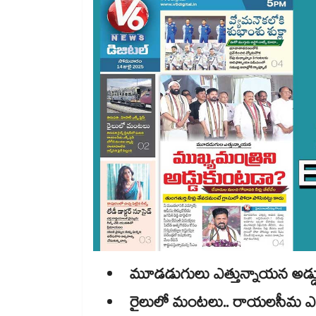
మూడడుగులు ఎత్తున్నాయన అడ్డుకు
రైలులో మంటలు.. రాయలసీమ ఎక్స్ ప