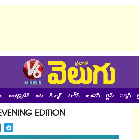
శం
ఆంధ్రప్రదేశ్
ఆట
తీన్మార్
టాకీస్
బిజినెస్
క్రైమ్
సక్సెస్
ల
EVENING EDITION