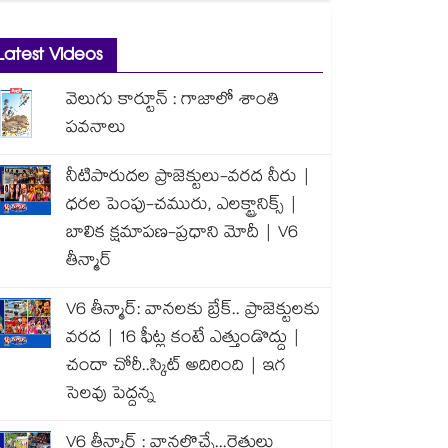
Latest Videos
వెలుగు కార్టూన్ : గాజాలో శాంతి
పవనాలు
నీటిపారుదల ప్రాజెక్టులు-వరద నీరు |
ధరల పెంపు-చమురు, ఎలక్ట్రానిక్స్ |
బాలిక క్షమాపణ-ప్రధాని మోదీ | V6
తీన్మార్
V6 తీన్మార్: వానలకు బ్రేక్.. ప్రాజెక్టులకు
వరద | 16 ఫీట్ల కంటే ఎత్తుండొద్దు |
చందా చోరీ..స్కిట్ అదిరింది | ఇగ
సెలవు పెద్దన్న
V6 తీన్మార్ : వానలొచ్చే...రైతులు