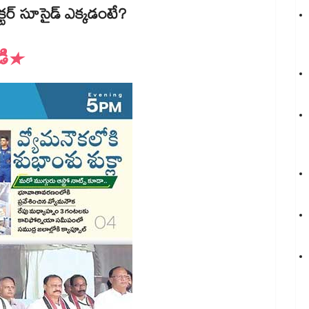
డాక్టర్ సూసైడ్ ఎక్కడంటే?
యండి*