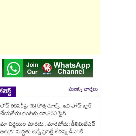
మరిన్ని వార్తలు
లేటెస్ట్
లోన్ రికవరీపై RBI కొత్త రూల్స్.. ఇక ఫోన్ బ్లాక్
చేయలేరు! గంటకు రూ.250 ఫైన్
మా నిర్ణయం మారదు.. మారబోదు: డీలిమిటేషన్
బిల్లుకు మద్దతు ఇచ్చే ప్రసక్తే లేదన్న డీఎంకే