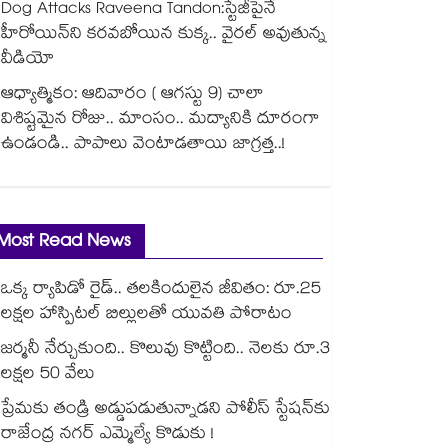
Dog Attacks Raveena Tandon:స్టేజీపైనే
హీరోయిన్⁬ని కరవబోయిన కుక్క.. వైరల్ అవుతున్న
వీడియో
ఆధ్యాత్మికం: ఆదివారం ( ఆగస్టు 9) చాలా
విశిష్టమైన రోజు.. మాంసం.. మద్యానికి దూరంగా
ఉండండి.. పాపాలు వెంటాడతాయి జాగ్రత్త..!
Most Read News
ఒక్క ర్యాపిడో రైడ్.. తలకిందులైన జీవితం: రూ.25
లక్షల హాస్పిటల్ బిల్లులతో యువతి పోరాటం
జర్మనీ నేర్చుకుంది.. కొలువు కొట్టింది.. నెలకు రూ.3
లక్షల 50 వేలు
ప్రేమకు తండ్రి అడ్డుపడుతున్నాడని పోలీస్ స్టేషన్⁪కు
రాజేంద్ర నగర్ ఎమ్మెల్యే కొడుకు !