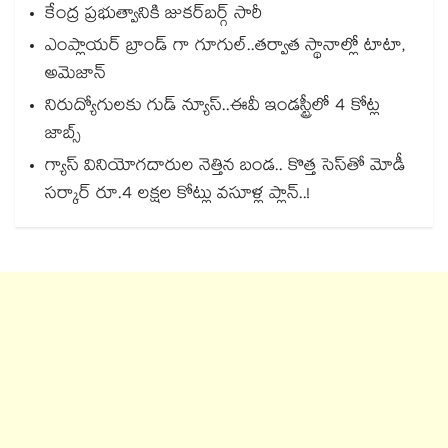
కేంద్ర ప్రభుత్వానికి జుకర్‌‌‌‌‌‌‌‌‌‌‌‌‌‌‌‌‌‌‌‌‌‌‌‌‌‌‌‌‌‌‌‌బర్గ్ సారీ
ఎంప్లాయర్ బ్రాండ్ గా గూగుల్..తర్వాత స్థానాల్లో టాటా,
అమెజాన్
నిరుద్యోగులకు గుడ్ న్యూస్..ఈవీ ఇండస్ట్రీలో 4 కోట్ల
జాబ్స్
గ్యాస్ వినియోగదారుల నెత్తిన బండ.. కొత్త సెస్‌తో మోడీ
సర్కార్ రూ.4 లక్షల కోట్లు వసూళ్ల ప్లాన్..!