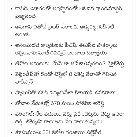
రాపిడ్ విభాగంలో అగ్రస్థానంలో నిలిచిన గ్రాండ్‌మాస్టర్
ప్రజ్ఞానంద
అవగాహనతోనే సైబర్ నేరాలకు అడ్డుకట్ట: సినీనటి
అంజలి
అసంఘటిత కార్మికులకు పీఎఫ్, ఈఎస్ఐ సౌకర్యాలు
కల్పించాలి: మాజీ గవర్నర్ బండారు దత్తాత్రేయ
జీవోల అమలుకు మేమెలా ఆదేశాలివ్వగలం?: హైకోర్టు
వెస్టిండీస్‌తో రెండో టెస్ట్‌లో 8 వికెట్ల తేడాతో గెలిచిన
పాకిస్తాన్
ఫ్యామిలీతో కలిసి నవ్వుకునేలా కొరియన్ కనకరాజు
బోనాల వేడుకల్లో 678 మంది పోకిరీల అరెస్ట్
వరంగల్‍: నేల వదులు.. వేర్లు పైకి!..చెట్టుకు చెట్టు ఆసరా
తగ్గి.. టోర్నడో గాలులకు నేల వాలుతున్నయ్
కూసుమంచి: 331 కిలోల గంజాయి పట్టివేత