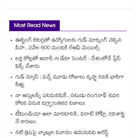
Most Read News
ఊస్టింగ్ లెటర్లతో ఉద్యోగులకు గుడ్ మార్నింగ్ చెప్పిన
వీసా.. 2వేల 600 మందికి లేఆఫ్ మెయిల్స్
లక్ష కోట్లతో అదానీ AI డేటా సెంటర్ : దేశంలోనే ప్లేస్
ఫిక్స్ చేశారు
గుడ్ న్యూస్ : వచ్చే మూడు రోజులు కృష్ణా నదికి భారీగా
నీళ్లు
నా ఆస్తులన్నీ పనిమనిషికే.. నటుడు రంగనాథ్ చివరి
కోరిక వెనుక దిగ్భ్రాంతికర నిజాలు!
టీమిండియా అలా మారటానికి.. విరాట్ కోహ్లీ, రవిశాస్త్రి
నే కారణం
నటి త్రిషపై వ్యాఖ్యల వివాదం ఉదయనిధి అరెస్ట్