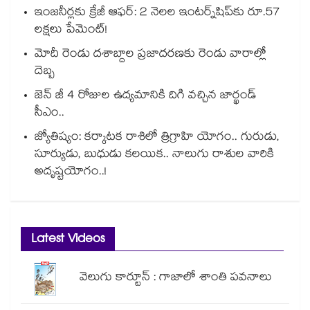
ఇంజనీర్లకు క్రేజీ ఆఫర్: 2 నెలల ఇంటర్న్‌షిప్‌కు రూ.57
లక్షలు పేమెంట్!
మోదీ రెండు దశాబ్దాల ప్రజాదరణకు రెండు వారాల్లో
దెబ్బ
జెన్ జీ 4 రోజుల ఉద్యమానికి దిగి వచ్చిన జార్ఖండ్
సీఎం..
జ్యోతిష్యం: కర్కాటక రాశిలో త్రిగ్రాహి యోగం.. గురుడు,
సూర్యుడు, బుధుడు కలయిక.. నాలుగు రాశుల వారికి
అదృష్టయోగం..!
Latest Videos
వెలుగు కార్టూన్ : గాజాలో శాంతి పవనాలు