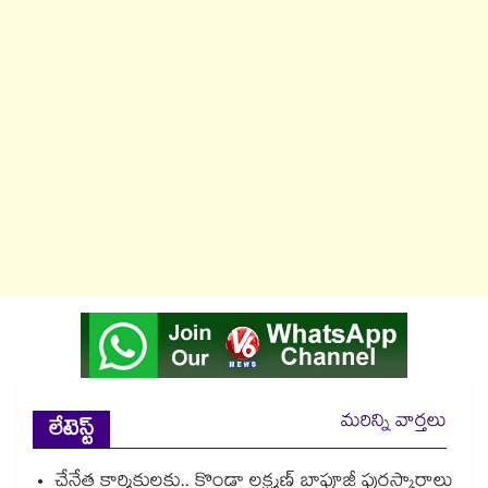
మరిన్ని వార్తలు
లేటెస్ట్
చేనేత కార్మికులకు.. కొండా లక్ష్మణ్ బాపూజీ పురస్కారాలు