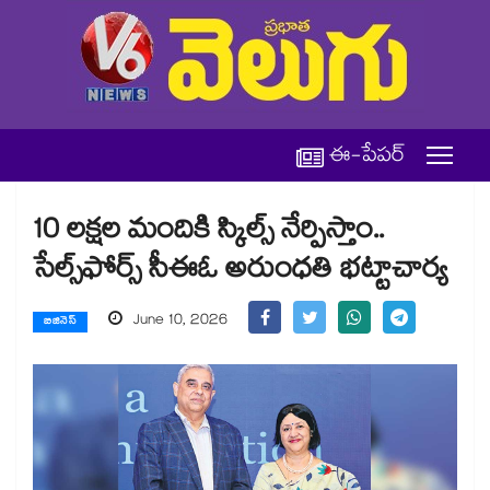
ఈ-పేపర్
10 లక్షల మందికి స్కిల్స్ నేర్పిస్తాం..
సేల్స్⁭ఫోర్స్ సీఈఓ అరుంధతి భట్టాచార్య
June 10, 2026
బిజినెస్