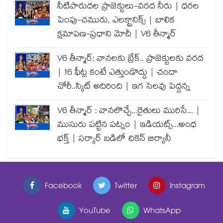
నీటిపారుదల ప్రాజెక్టులు-వరద నీరు | ధరల
పెంపు-చమురు, ఎలక్ట్రానిక్స్ | బాలిక
క్షమాపణ-ప్రధాని మోదీ | V6 తీన్మార్
V6 తీన్మార్: వానలకు బ్రేక్.. ప్రాజెక్టులకు వరద
| 16 ఫీట్ల కంటే ఎత్తుండొద్దు | చందా
చోరీ..స్కిట్ అదిరింది | ఇగ సెలవు పెద్దన్న
V6 తీన్మార్ : వానలొచ్చే...రైతులు మురిసే... |
ముసురు పట్టిన పట్నం | ఇడియట్స్...అంధ
భక్త్ | సర్కార్ బడిలో చికెన్ బిర్యానీ
Facebook
Twitter
Instagram
YouTube
WhatsApp