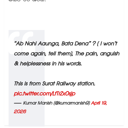
అవకాశం ఉంది.
“Ab Nahi Aaunga, Bata Dena” ? ( I won’t
come again, tell them), The pain, anguish
& helplessness in his words.
This is from Surat Railway station.
pic.twitter.com/LfTrZx0sjp
— Kumar Manish (@kumarmanish9)
April 19,
2026