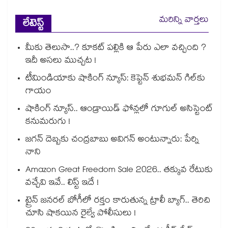
మరిన్ని వార్తలు
లేటెస్ట్
మీకు తెలుసా..? కూకట్ పల్లికి ఆ పేరు ఎలా వచ్చింది ?
ఇదీ అసలు ముచ్చట !
టీమిండియాకు షాకింగ్ న్యూస్: కెప్టెన్ శుభమన్ గిల్‎కు
గాయం
షాకింగ్ న్యూస్.. ఆండ్రాయిడ్ ఫోన్లలో గూగుల్ అసిస్టెంట్
కనుమరుగు !
జగన్ దెబ్బకు చంద్రబాబు అవిగన్ అంటున్నారు: పేర్ని
నాని
Amazon Great Freedom Sale 2026.. తక్కువ రేటుకు
వచ్చేవి ఇవే.. లిస్ట్ ఇదే !
ట్రైన్ జనరల్ బోగీలో రక్తం కారుతున్న ట్రాలీ బ్యాగ్.. తెరిచి
చూసి షాకయిన రైల్వే పోలీసులు !