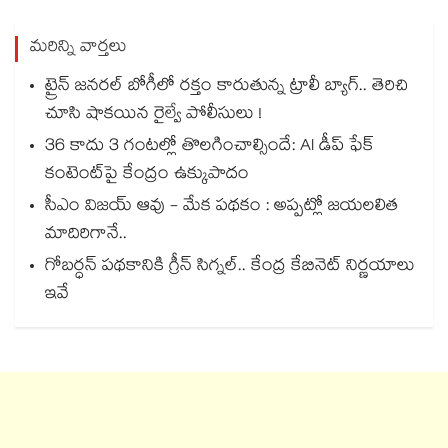
మరిన్ని వార్తలు
ట్రైన్ జనరల్ బోగీలో రక్తం కారుతున్న ట్రాలీ బ్యాగ్.. తెరిచి
చూసి షాకయిన రైల్వే పోలీసులు !
36 కాదు 3 గంటల్లో తొలగించాల్సిందే: AI డీప్ ఫేక్
కంటెంట్‎పై కేంద్రం ఉక్కుపాదం
సీఎం విజయ్ ఆవు - మేక పథకం : అప్పట్లో జయలలిత
మాదిరిగానే..
గోబర్ధన్ పథకానికి గ్రీన్ సిగ్నల్.. కేంద్ర కేబినెట్ నిర్ణయాలు
ఇవే