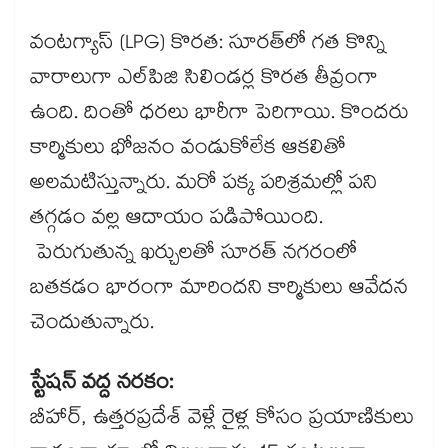
వంటగ్యాస్ (LPG) కొరత: సూరత్‌లో గత కొన్ని
వారాలుగా ఎల్‌పిజి సిలిండర్ల కొరత తీవ్రంగా
ఉంది. దింతో ధరలు భారీగా పెరిగాయి. కొందరు
కార్మికులు భోజనం వండుకోలేక ఆకలితో
అలమటిస్తున్నారు. మరో పక్క పరిశ్రమల్లో పని
తగ్గడం వల్ల ఆదాయం పడిపోయింది.
పెరుగుతున్న ఖర్చులతో సూరత్‌ నగరంలో
బతకడం భారంగా మారిందని కార్మికులు ఆవేదన
చెందుతున్నారు.
స్టేషన్ వద్ద నరకం:
బీహార్, ఉత్తరప్రదేశ్ వెళ్లే రైళ్ల కోసం ప్రయాణికులు