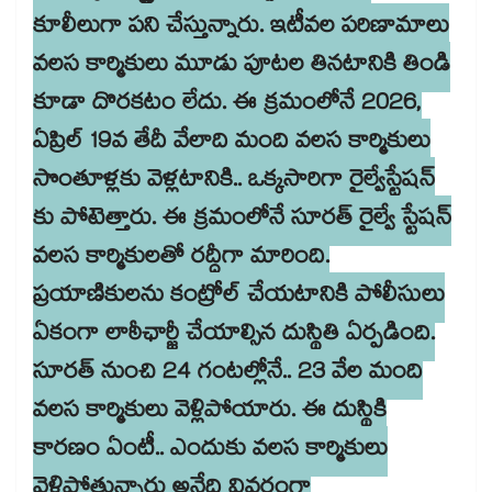
కూలీలుగా పని చేస్తున్నారు. ఇటీవల పరిణామాలు
వలస కార్మికులు మూడు పూటల తినటానికి తిండి
కూడా దొరకటం లేదు. ఈ క్రమంలోనే 2026,
ఏప్రిల్ 19వ తేదీ వేలాది మంది వలస కార్మికులు
సొంతూళ్లకు వెళ్లటానికి.. ఒక్కసారిగా రైల్వేస్టేషన్
కు పోటెత్తారు. ఈ క్రమంలోనే సూరత్ రైల్వే స్టేషన్
వలస కార్మికులతో రద్దీగా మారింది.
ప్రయాణికులను కంట్రోల్ చేయటానికి పోలీసులు
ఏకంగా లాఠీఛార్జీ చేయాల్సిన దుస్థితి ఏర్పడింది.
సూరత్ నుంచి 24 గంటల్లోనే.. 23 వేల మంది
వలస కార్మికులు వెళ్లిపోయారు. ఈ దుస్థికి
కారణం ఏంటీ.. ఎందుకు వలస కార్మికులు
వెళ్లిపోతున్నారు అనేది వివరంగా