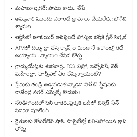
మహబూబ్నగర్: పాము కాదు.. చేపే
అమ్మవారి ముందు ఎలాంటి డ్రామాలు చేయలేదు: జోగిని
శ్యామల
ఆర్టీసీలో జూనియర్ అసిస్టెంట్‌‌ పోస్టుల భర్తీకి గ్రీన్‌‌ సిగ్నల్
ATMలో డబ్బు డ్రా చేస్తే క్యాష్ రాకుండానే అకౌంట్లో కట్
అయ్యాయ్.. న్యాయం చేసిన కోర్టు
గ్రాడ్యుయేట్లకు శుభవార్త.. TCS, విప్రో, ఇన్ఫోసిస్, టెక్
మహీంద్రా, హెచ్సీఎల్ ఏం చేస్తున్నాయంటే?
ప్రేమకు తండ్రి అడ్డుపడుతున్నాడని పోలీస్ స్టేషన్⁪కు
రాజేంద్ర నగర్ ఎమ్మెల్యే కొడుకు !
నేరడిగొండలో సినీ జాతర..ప్రకృతి ఒడిలో విశ్వక్ సేన్
సినిమా షూటింగ్
రైతులకు కోపరేటివ్ షాక్..సొసైటీల్లో నిలిచిపోయిన క్రాప్
లోన్లు