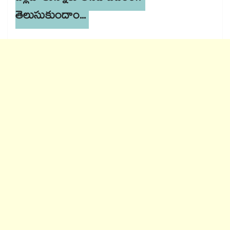
తెలుసుకుందాం...