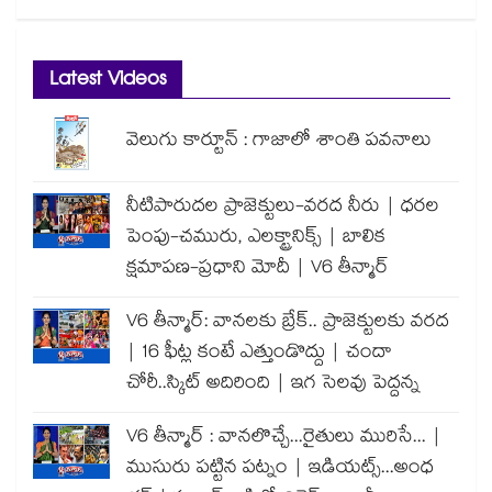
Latest Videos
వెలుగు కార్టూన్ : గాజాలో శాంతి పవనాలు
నీటిపారుదల ప్రాజెక్టులు-వరద నీరు | ధరల
పెంపు-చమురు, ఎలక్ట్రానిక్స్ | బాలిక
క్షమాపణ-ప్రధాని మోదీ | V6 తీన్మార్
V6 తీన్మార్: వానలకు బ్రేక్.. ప్రాజెక్టులకు వరద
| 16 ఫీట్ల కంటే ఎత్తుండొద్దు | చందా
చోరీ..స్కిట్ అదిరింది | ఇగ సెలవు పెద్దన్న
V6 తీన్మార్ : వానలొచ్చే...రైతులు మురిసే... |
ముసురు పట్టిన పట్నం | ఇడియట్స్...అంధ