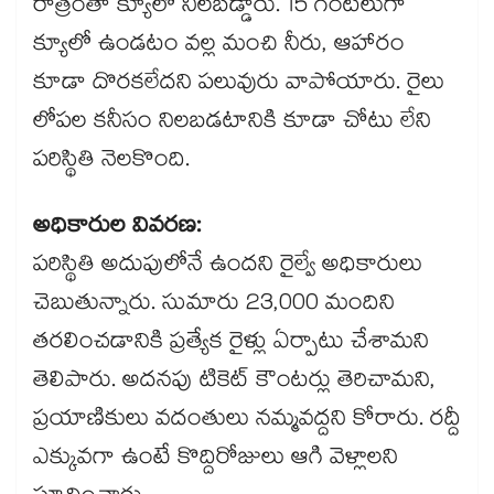
రాత్రంతా క్యూలో నిలబడ్డారు. 15 గంటలుగా
క్యూలో ఉండటం వల్ల మంచి నీరు, ఆహారం
కూడా దొరకలేదని పలువురు వాపోయారు. రైలు
లోపల కనీసం నిలబడటానికి కూడా చోటు లేని
పరిస్థితి నెలకొంది.
అధికారుల వివరణ:
పరిస్థితి అదుపులోనే ఉందని రైల్వే అధికారులు
చెబుతున్నారు. సుమారు 23,000 మందిని
తరలించడానికి ప్రత్యేక రైళ్లు ఏర్పాటు చేశామని
తెలిపారు. అదనపు టికెట్ కౌంటర్లు తెరిచామని,
ప్రయాణికులు వదంతులు నమ్మవద్దని కోరారు. రద్దీ
ఎక్కువగా ఉంటే కొద్దిరోజులు ఆగి వెళ్లాలని