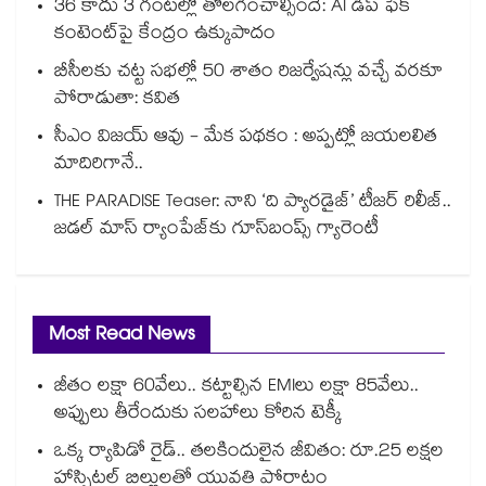
36 కాదు 3 గంటల్లో తొలగించాల్సిందే: AI డీప్ ఫేక్
కంటెంట్‎పై కేంద్రం ఉక్కుపాదం
బీసీలకు చట్ట సభల్లో 50 శాతం రిజర్వేషన్లు వచ్చే వరకూ
పోరాడుతా: కవిత
సీఎం విజయ్ ఆవు - మేక పథకం : అప్పట్లో జయలలిత
మాదిరిగానే..
THE PARADISE Teaser: నాని ‘ది ప్యారడైజ్‌‌’ టీజర్ రిలీజ్..
జడల్ మాస్ ర్యాంపేజ్‌కు గూస్‌బంప్స్ గ్యారెంటీ
Most Read News
జీతం లక్షా 60వేలు.. కట్టాల్సిన EMIలు లక్షా 85వేలు..
అప్పులు తీరేందుకు సలహాలు కోరిన టెక్కీ
ఒక్క ర్యాపిడో రైడ్.. తలకిందులైన జీవితం: రూ.25 లక్షల
హాస్పిటల్ బిల్లులతో యువతి పోరాటం