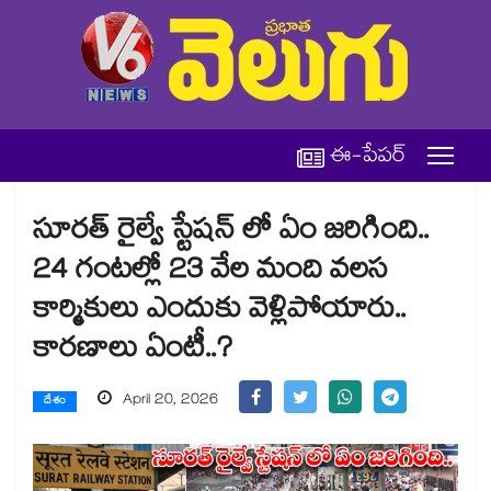
ఈ-పేపర్
సూరత్ రైల్వే స్టేషన్ లో ఏం జరిగింది..
24 గంటల్లో 23 వేల మంది వలస
కార్మికులు ఎందుకు వెళ్లిపోయారు..
కారణాలు ఏంటీ..?
April 20, 2026
దేశం