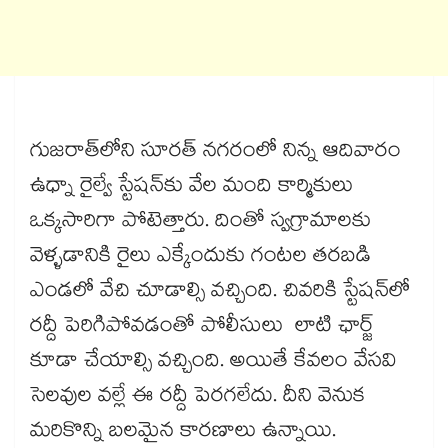
గుజరాత్‌లోని సూరత్ నగరంలో నిన్న ఆదివారం
ఉధ్నా రైల్వే స్టేషన్‌కు వేల మంది కార్మికులు
ఒక్కసారిగా పోటెత్తారు. దింతో స్వగ్రామాలకు
వెళ్ళడానికి రైలు ఎక్కేందుకు గంటల తరబడి
ఎండలో వేచి చూడాల్సి వచ్చింది. చివరికి స్టేషన్‌లో
రద్దీ పెరిగిపోవడంతో పోలీసులు లాటి ఛార్జ్
కూడా చేయాల్సి వచ్చింది. అయితే కేవలం వేసవి
సెలవుల వల్లే ఈ రద్దీ పెరగలేదు. దీని వెనుక
మరికొన్ని బలమైన కారణాలు ఉన్నాయి.