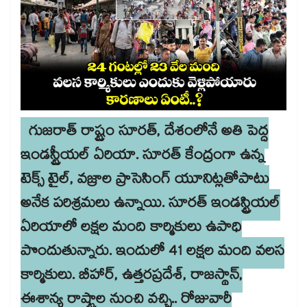
గుజరాత్ రాష్ట్రం సూరత్, దేశంలోనే అతి పెద్ద
ఇండస్ట్రీయల్ ఏరియా. సూరత్ కేంద్రంగా ఉన్న
టెక్స్ టైల్, వజ్రాల ప్రాసెసింగ్ యూనిట్లతోపాటు
అనేక పరిశ్రమలు ఉన్నాయి. సూరత్ ఇండస్ట్రియల్
ఏరియాలో లక్షల మంది కార్మికులు ఉపాధి
పొందుతున్నారు. ఇందులో 41 లక్షల మంది వలస
కార్మికులు. బీహార్, ఉత్తరప్రదేశ్, రాజస్థాన్,
ఈశాన్య రాష్ట్రాల నుంచి వచ్చి.. రోజువారీ