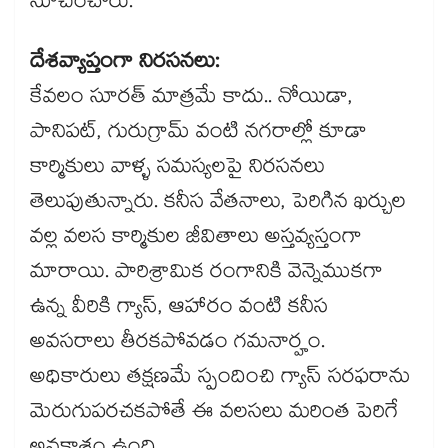
సూచించారు.
దేశవ్యాప్తంగా నిరసనలు:
కేవలం సూరత్ మాత్రమే కాదు.. నోయిడా,
పానిపట్, గురుగ్రామ్ వంటి నగరాల్లో కూడా
కార్మికులు వాళ్ళ సమస్యలపై నిరసనలు
తెలుపుతున్నారు. కనీస వేతనాలు, పెరిగిన ఖర్చుల
వల్ల వలస కార్మికుల జీవితాలు అస్తవ్యస్తంగా
మారాయి. పారిశ్రామిక రంగానికి వెన్నెముకగా
ఉన్న వీరికి గ్యాస్, ఆహారం వంటి కనీస
అవసరాలు తీరకపోవడం గమనార్హం.
అధికారులు తక్షణమే స్పందించి గ్యాస్ సరఫరాను
మెరుగుపరచకపోతే ఈ వలసలు మరింత పెరిగే