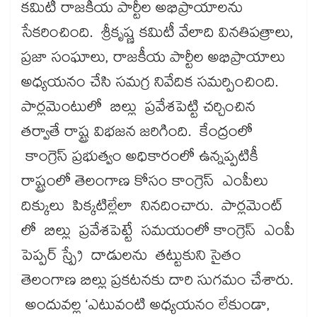
కమిటీ రాజకీయ పార్టీల అభిప్రాయాలను
సేకరించింది. శ్రీకృష్ణ కమిటీ వేలాది వినతిపత్రాలు,
ప్రజా సంఘాలు, రాజకీయ పార్టీల అభిప్రాయాలు
అధ్యయనం చేసి సమగ్ర నివేదిక సమర్పించింది.
పార్లమెంటులో బిల్లు ప్రవేశపెట్టి చర్చించిన
తర్వాతే రాష్ట్ర విభజన జరిగింది. కేంద్రంలో
కాంగ్రెస్ ప్రభుత్వం అధికారంలో ఉన్నప్పటికీ
రాష్ట్రంలో తెలంగాణ కోసం కాంగ్రెస్ ఎంపీలు
దిక్కులు పిక్కటిల్లేలా నినదించారు. పార్లమెంట్​
లో బిల్లు ప్రవేశపెట్టే సమయంలో కాంగ్రెస్ ఎంపీ
పెప్పర్ స్ప్రే దాడులను తట్టుకుని సైతం
తెలంగాణ బిల్లు ప్రకటనకు దారి సుగమం చేశారు.
అందువల్ల ‘ఎటువంటి అధ్యయనం లేకుండా,