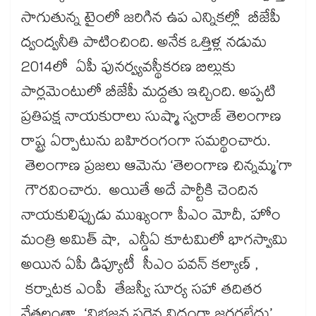
సాగుతున్న టైంలో జరిగిన ఉప ఎన్నికల్లో బీజేపీ
ద్వంద్వనీతి పాటించింది. అనేక ఒత్తిళ్ల నడుమ
2014లో ఏపీ పునర్వ్యవస్థీకరణ బిల్లుకు
పార్లమెంటులో బీజేపీ మద్దతు ఇచ్చింది. అప్పటి
ప్రతిపక్ష నాయకురాలు సుష్మా స్వరాజ్ తెలంగాణ
రాష్ట్ర ఏర్పాటును బహిరంగంగా సమర్థించారు.
తెలంగాణ ప్రజలు ఆమెను ‘తెలంగాణ చిన్నమ్మ’గా
గౌరవించారు. అయితే అదే పార్టీకి చెందిన
నాయకులిప్పుడు ముఖ్యంగా పీఎం మోదీ, హోం
మంత్రి అమిత్ షా, ఎన్డీఏ కూటమిలో భాగస్వామి
అయిన ఏపీ డిప్యూటీ సీఎం పవన్ కల్యాణ్ ,
కర్నాటక ఎంపీ తేజస్వీ సూర్య సహా తదితర