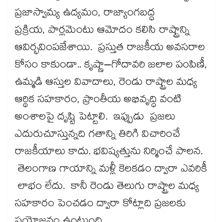
ప్రజాస్వామ్య ఉద్యమం, రాజ్యాంగబద్ధ
ప్రక్రియ, పార్లమెంటు ఆమోదం కలిసి రాష్ట్రాన్ని
ఆవిర్భవింపజేశాయి. ప్రస్తుత రాజకీయ అవసరాల
కోసం కాకుండా.. కృష్ణా–గోదావరి జలాల పంపిణీ,
ఉమ్మడి ఆస్తుల వివాదాలు, రెండు రాష్ట్రాల మధ్య
ఆర్థిక సహకారం, ప్రాంతీయ అభివృద్ధి వంటి
అంశాలపై దృష్టి పెట్టాలి. ఇప్పుడు ప్రజలు
ఎదురుచూస్తున్నది గతాన్ని తిరిగి విచారించే
రాజకీయాలు కాదు. భవిష్యత్తును నిర్మించే పాలన.
తెలంగాణ గాయాన్ని మళ్లీ కెలకడం ద్వారా ఎవరికీ
లాభం లేదు. కానీ రెండు తెలుగు రాష్ట్రాల మధ్య
సహకారం పెంచడం ద్వారా కోట్లాది ప్రజలకు