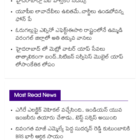
హైదరాబాద్లో ఏఐ హెల్త్‌‌‌‌‌‌‌‌‌‌‌‌‌‌‌‌‌‌‌‌‌‌‌‌‌‌‌‌‌‌‌‌కేర్ సదస్సు
యూపీఐ లావాదేవీలు ఉచితమే..చార్జీలు ఉండబోవన్న
ఫోన్ పే
ఓరుగల్లుపై ఎల్నినో ఎఫెక్ట్!ఈసారి రాష్ట్రంలోనే ఉమ్మడి
వరంగల్ జిల్లాలో అతి తక్కువ వానలు
హైదరాబాద్ లో మెట్రో వాటర్‌‌ యాప్ సేవలు
తాత్కాలికంగా బంద్..సిటిజన్ సర్వీసెస్ మొబైల్ యాప్
లోసాంకేతిక లోపం
Most Read News
ఎగిరే ఎలక్ట్రిక్ వెహికల్ వచ్చేసింది.. ఇండియన్ యువ
ఇంజనీరు తయారు చేశాడు.. టెస్ట్ సక్సెస్ అయింది
దివంగత మాజీ ఎమ్మెల్యే పెద్ద సుదర్శన్ రెడ్డి కుటుంబానికి
BRS భారీ ఆర్థిక సాయం