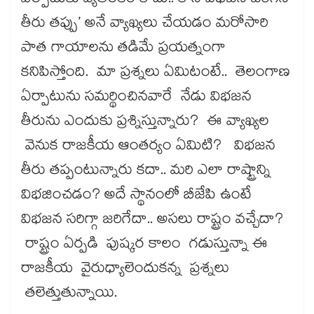
ఏర్పాటుకు వ్యతిరేకం కాదు.. కానీ విభజన జరిగిన
తీరు తప్పు’ అనే వ్యాఖ్యలు చేయడం మరోసారి
పాత గాయాలను తడిమే ప్రయత్నంగా
కనిపిస్తోంది. మా ప్రశ్నలు ఏమిటంటే.. తెలంగాణ
ఏర్పాటును సమర్థించినవారే నేడు విభజన
తీరును ఎందుకు ప్రశ్నిస్తున్నారు? ఈ వ్యాఖ్యల
వెనుక రాజకీయ ఆంతర్యం ఏమిటి? విభజన
తీరు తప్పంటున్నారు కదా.. మరి ఎలా రాష్ట్రాన్ని
విభజించడం? అదే స్థానంలో బీజేపి ఉంటే
విభజన సరిగ్గా జరిగేదా.. అసలు రాష్ట్రం వచ్చేదా?
రాష్ట్రం ఏర్పడి పుష్కర కాలం గడుస్తున్నా ఈ
రాజకీయ వైరుధ్యాలెందుకన్న ప్రశ్నలు
తలెత్తుతున్నాయి.