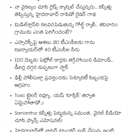
నా వైకల్యం చూసి రైడ్స్ క్యాన్సిల్ చేస్తున్నరు.. కన్నీళ్లు
తెప్పిస్తున్న హైదరాబాద్ రాపిడో రైడర్ గాథ
మిడిల్‌క్లాస్‌ని కలవరపెడుతున్న గోల్డ్ ర్యాలీ.. శనివారం
గ్రాముకు ఎంత పెరిగిందంటే?
ఎస్సారెస్పీపై ఆశలు..80 టీఎంసీలకు గాను
రిజర్వాయర్‌‌‌‌‌‌‌‌‌‌‌‌‌‌‌‌లో 40 టీఎంసీల నీరు
E20 దెబ్బకు పెట్రోల్ కార్లకు తగ్గిపోయిన డిమాండ్..
డీలర్ల దగ్గర కుప్పలుగా స్టాక్
ఢిల్లీ పోలీసుల్లా ప్రవర్తించకు: సెక్యూరిటీ సిబ్బందిపై
ఆగ్రహం
Toxic ట్రైలర్ రివ్యూ.. యష్ ‘టాక్సిక్’ తర్వాత
ఏమైపోతాడో..!
Samantha: కన్నీళ్లు పెట్టుకున్న సమంత.. వైరల్ వీడియో
చూసి ఫ్యాన్స్ ఎమోషనల్!
హైదరాబాద్⁪లో వాటర్ ట్యాంకర్ బుక్ చేస్తున్న ఇంటి