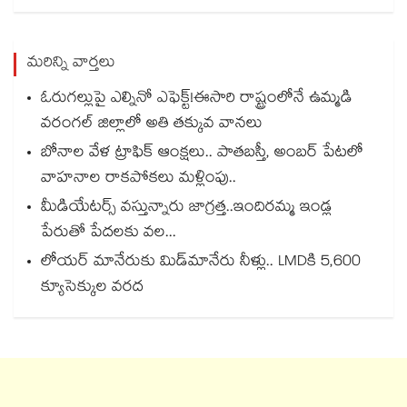
మరిన్ని వార్తలు
ఓరుగల్లుపై ఎల్నినో ఎఫెక్ట్!ఈసారి రాష్ట్రంలోనే ఉమ్మడి
వరంగల్ జిల్లాలో అతి తక్కువ వానలు
బోనాల వేళ ట్రాఫిక్ ఆంక్షలు.. పాతబస్తీ, అంబర్ పేటలో
వాహనాల రాకపోకలు మళ్లింపు..
మీడియేటర్స్ వస్తున్నారు జాగ్రత్త..ఇందిరమ్మ ఇండ్ల
పేరుతో పేదలకు వల...
లోయర్‌‌‌‌ మానేరుకు మిడ్‌‌మానేరు నీళ్లు.. LMDకి 5,600
క్యూసెక్కుల వరద