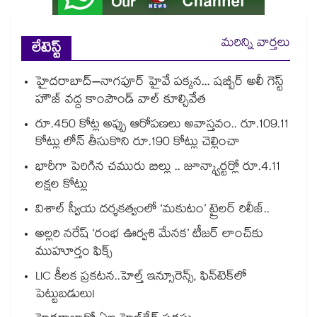
మరిన్ని వార్తలు
లేటెస్ట్
హైదరాబాద్–నాగపూర్ హైవే పక్కన... షబ్బీర్ అలీ గెస్ట్
హౌజ్ వద్ద కాంపౌండ్ వాల్ కూల్చివేత
రూ.450 కోట్ల అప్పు ఆరోపణలు అవాస్తవం.. రూ.109.11
కోట్లు లోన్ తీసుకొని రూ.190 కోట్లు చెల్లించా
భారీగా పెరిగిన చమురు బిల్లు .. జూన్క్వార్టర్లో రూ.4.11
లక్షల కోట్లు
విశాల్ స్వీయ దర్శకత్వంలో ‘మకుటం’ ట్రైలర్ రిలీజ్..
అల్లరి నరేష్ ‘రంభ ఊర్వశి మేనక’ టీజర్ లాంచ్‌కు
ముహూర్తం ఫిక్స్
LIC కీలక ప్రకటన..హెల్త్ ఇన్సూరెన్స్, ఫిన్‌టెక్‌లో
పెట్టుబడులు!