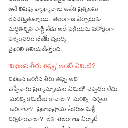
నేతలంతా ‘విభజన సరైన విధంగా జరగలేదు’
అనే విషపు వ్యాఖ్యానాలు అనేక ప్రశ్నలను
లేవనెత్తుతున్నాయి. తెలంగాణ ఏర్పాటుకు
మద్దతిచ్చిన పార్టీ నేడు అదే ప్రక్రియను పరోక్షంగా
ప్రశ్నించడం బీజేపీ ద్వంద్వ
వైఖరిని తెలియజేస్తోంది.
‘విభజన తీరు తప్పు’ అంటే ఏమిటి?
విభజన జరిగిన తీరు తప్పు అని
చెప్పేవారు ప్రత్యామ్నాయం ఏమిటో చెప్పడం లేదు.
మరిన్ని కమిటీలు కావాలా? మరిన్ని చర్చలు
జరగాలా? ప్రజాభిప్రాయ సేకరణ మళ్లీ
నిర్వహించాలా? లేక తెలంగాణ ఏర్పాటే