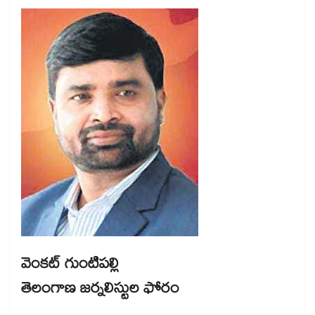
వెంకట్ గుంటిపల్లి
తెలంగాణ జర్నలిస్టుల ఫోరం