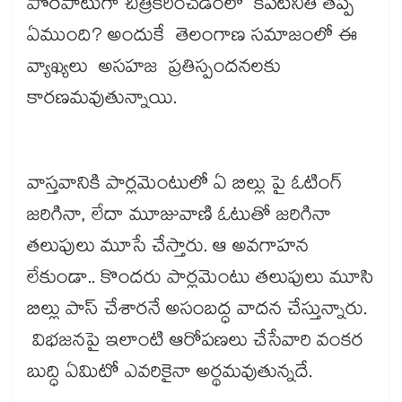
పొరపాటుగా చిత్రీకరించడంలో కపటనీతి తప్ప
ఏముంది? అందుకే తెలంగాణ సమాజంలో ఈ
వ్యాఖ్యలు అసహజ ప్రతిస్పందనలకు
కారణమవుతున్నాయి.
వాస్తవానికి పార్లమెంటులో ఏ బిల్లు పై ఓటింగ్​
జరిగినా, లేదా మూజువాణి ఓటుతో జరిగినా
తలుపులు మూసే చేస్తారు. ఆ అవగాహన
లేకుండా.. కొందరు పార్లమెంటు తలుపులు మూసి
బిల్లు పాస్​ చేశారనే అసంబద్ధ వాదన చేస్తున్నారు.
విభజనపై ఇలాంటి ఆరోపణలు చేసేవారి వంకర
బుద్ధి ఏమిటో ఎవరికైనా అర్థమవుతున్నదే.