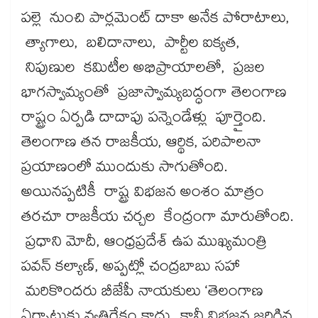
పల్లె నుంచి పార్లమెంట్ దాకా అనేక పోరాటాలు,
త్యాగాలు, బలిదానాలు, పార్టీల ఐక్యత,
నిపుణుల కమిటీల అభిప్రాయాలతో, ప్రజల
భాగస్వామ్యంతో ప్రజాస్వామ్యబద్ధంగా తెలంగాణ
రాష్ట్రం ఏర్పడి దాదాపు పన్నెండేళ్లు పూర్తైంది.
తెలంగాణ తన రాజకీయ, ఆర్థిక, పరిపాలనా
ప్రయాణంలో ముందుకు సాగుతోంది.
అయినప్పటికీ రాష్ట్ర విభజన అంశం మాత్రం
తరచూ రాజకీయ చర్చల కేంద్రంగా మారుతోంది.
ప్రధాని మోదీ, ఆంధ్రప్రదేశ్ ఉప ముఖ్యమంత్రి
పవన్ కల్యాణ్, అప్పట్లో చంద్రబాబు సహా
మరికొందరు బీజేపీ నాయకులు ‘తెలంగాణ