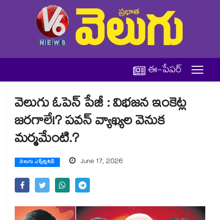
ఈ-పేపర్
వెలుగు ఓపెన్ పేజీ : విభజన ఇంకెట్ల
జరగాలే!? పవన్ వ్యాఖ్యల వెనుక
మర్మమేంటి.?
June 17, 2026
వెలుగు ఎక్స్‌క్లుసివ్