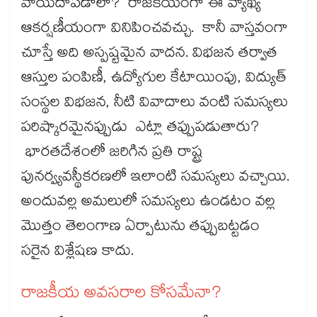
వాయిదాపడాలా? రాజకీయంగా ఈ వ్యాఖ్య
ఆకర్షణీయంగా వినిపించవచ్చు. కానీ వాస్తవంగా
చూస్తే అది అస్పష్టమైన వాదన. విభజన తర్వాత
ఆస్తుల పంపిణీ, ఉద్యోగుల కేటాయింపు, విద్యుత్
సంస్థల విభజన, నీటి వివాదాలు వంటి సమస్యలు
పరిష్కారమైనప్పుడు ఎట్లా తప్పుపడుతారు?
భారతదేశంలో జరిగిన ప్రతి రాష్ట్ర
పునర్వ్యవస్థీకరణలో ఇలాంటి సమస్యలు వచ్చాయి.
అందువల్ల అమలులో సమస్యలు ఉండటం వల్ల
మొత్తం తెలంగాణ ఏర్పాటును తప్పుబట్టడం
సరైన విశ్లేషణ కాదు.
రాజకీయ అవసరాల కోసమేనా?