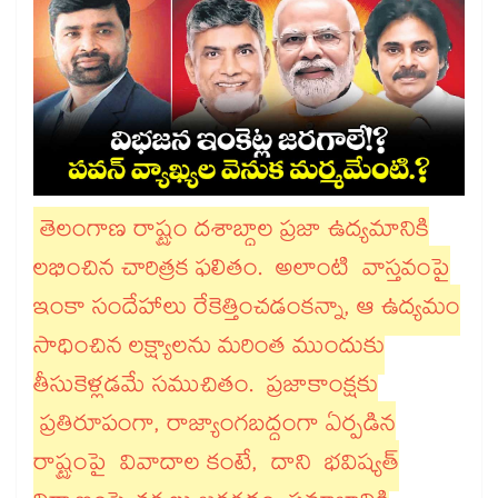
తెలంగాణ రాష్ట్రం దశాబ్దాల ప్రజా ఉద్యమానికి
లభించిన చారిత్రక ఫలితం. అలాంటి వాస్తవంపై
ఇంకా సందేహాలు రేకెత్తించడంకన్నా, ఆ ఉద్యమం
సాధించిన లక్ష్యాలను మరింత ముందుకు
తీసుకెళ్లడమే సముచితం. ప్రజాకాంక్షకు
ప్రతిరూపంగా, రాజ్యాంగబద్ధంగా ఏర్పడిన
రాష్ట్రంపై వివాదాల కంటే, దాని భవిష్యత్