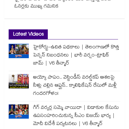
ఓనర్లకు ముఖ్య గమనిక
Latest Videos
హైకోర్టు-ఉచిత పథకాలు | తెలంగాణలో కొత్త
పెన్షన్ నిబంధనలు | భారీ వర్షం-ట్రాఫిక్
జామ్ | V6 తీన్మార్
అయ్యో పాపం.. వెస్టిండీస్ వరల్డ్‌కప్ ఆశలపై
నీళ్లు చల్లిన ఆఫ్ఘన్.. క్వాలిఫికేషన్ రేసులో మళ్లీ
గందరగోళం!
గిగ్ వర్కర్ల సమ్మె వాయిదా | విడాకుల కేసును
ఉపసంహరించుకున్న సీఎం విజయ్ భార్య |
మోదీ విదేశీ పర్యటనలు | V6 తీన్మార్