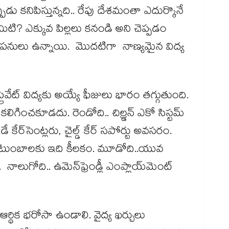
ప్పుడు కనిపిస్తున్నది.. రేపు దేశమంతా ఎదుర్కొనే
ఏమిటి? ఎక్కువ పిల్లలు కనండి అని చెప్పడం
ిష్ట పనులు ఉన్నాయి. మొదటిగా నాణ్యమైన విద్య
రైవేట్​ విద్యకు అయ్యే ఫీజులు భారం తగ్గుతుంది.
గించకూడదు. రెండోది.. చిల్ర్డన్​ ఎకో సిస్టమ్​
ే కేర్​సెంట్లరు, చైల్డ్ ​కేర్​ సపోర్టు అవసరం.
ే కుటుంబాలకు ఇది కీలకం. మూడోది..యువ
ుగోది.. ఉమెన్​ఫ్రెండ్లీ ఎంప్లాయ్​మెంట్​
​పై ఆర్థిక భరోసా ఉండాలి. వైద్య ఖర్చులు