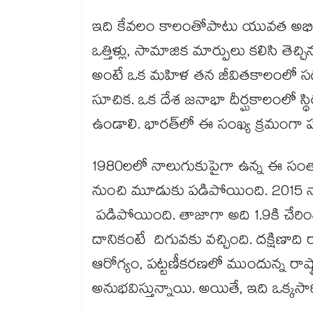
ఇది కేవలం కాలంతోపాటు యువత అభిరుచిల
ఒత్తిళ్లు, సామాజిక మార్పులు కలిసి తెచ్చ
అంటే ఒక మహిళ తన జీవితకాలంలో సగటు
సూచిక. ఒక దేశ జనాభా దీర్ఘకాలంలో స
ఉండాలి. భారత్‌‌లో ఈ సంఖ్య క్రమంగా
1980లలో నాలుగుకుపైగా ఉన్న ఈ సంతాన
నుంచి మూడుకు పడిపోయింది. 2015 నాటి
పడిపోయింది. తాజాగా అది 1.9కి చేరిం
దానికంటే దిగువకు వచ్చింది. దక్షిణాది ర
ఆరోగ్యం, పట్టణీకరణలో ముందున్న రాష్
అనుభవిస్తున్నాయి. అయితే, ఇది ఒక్కసా