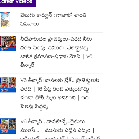
Latest Videos
వెలుగు కార్టూన్ : గాజాలో శాంతి
పవనాలు
నీటిపారుదల ప్రాజెక్టులు-వరద నీరు |
ధరల పెంపు-చమురు, ఎలక్ట్రానిక్స్ |
బాలిక క్షమాపణ-ప్రధాని మోదీ | V6
తీన్మార్
V6 తీన్మార్: వానలకు బ్రేక్.. ప్రాజెక్టులకు
వరద | 16 ఫీట్ల కంటే ఎత్తుండొద్దు |
చందా చోరీ..స్కిట్ అదిరింది | ఇగ
సెలవు పెద్దన్న
V6 తీన్మార్ : వానలొచ్చే...రైతులు
మురిసే... | ముసురు పట్టిన పట్నం |