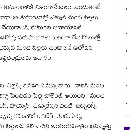
టం కుటుంబానికి నిజంగానే బలం. ఎందుకంటే
యాధారిత కుటుంబాల్లో ఎక్కువ మంది పిల్లలు
పని చేయడానికి, కుటుంబ ఆదాయానికి
 ఆరోగ్య సదుపాయాలు బలంగా లేని రోజుల్లో
ఎక్కువ మంది పిల్లలు ఉండాలనే ఆలోచన
 తల్లిదండ్రులకు ఆధారం.
ది. పిల్లల్ని కనడం సమస్య కాదు. వారికి మంచి
రిగ్గా పెంచడం పెద్ద చాలెంజ్ అయింది. మంచి
, కోచింగ్, హయ్యర్ ఎడ్యుకేషన్ వంటి ఖర్చులన్నీ
్ని కనడానికి ఒకటికి రెండుసార్లు
్దరు పిల్లలను కని వారిని అంతంతమాత్రం భవిష్యత్తు