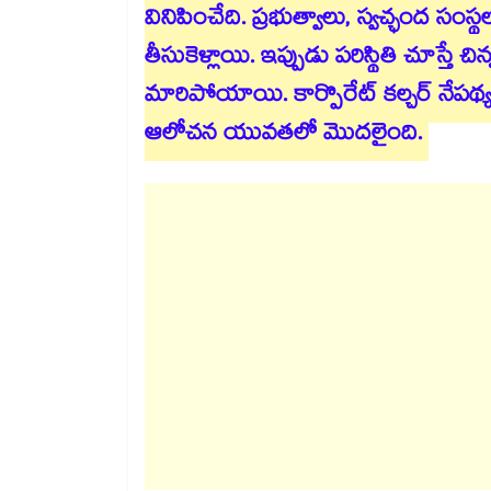
వినిపించేది. ప్రభుత్వాలు, స్వచ్ఛంద సంస్
తీసుకెళ్లాయి. ఇప్పుడు పరిస్థితి చూస్తే 
మారిపోయాయి. కార్పొరేట్ కల్చర్‌‌ నే
ఆలోచన యువతలో మొదలైంది.