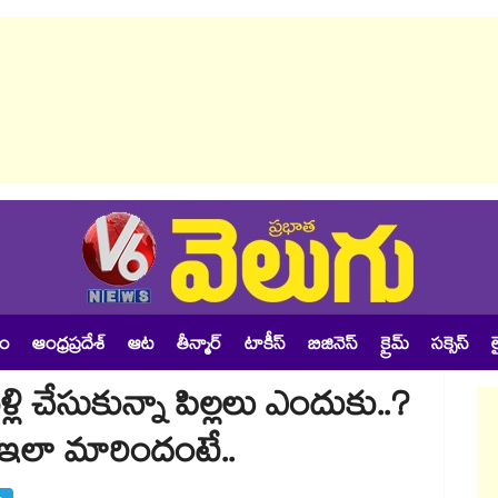
శం
ఆంధ్రప్రదేశ్
ఆట
తీన్మార్
టాకీస్
బిజినెస్
క్రైమ్
సక్సెస్
ల
్లి చేసుకున్నా పిల్లలు ఎందుకు..?
లా మారిందంటే..