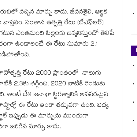
ో వచ్చిన మార్పు కాదు. జీవనశైలి, ఆర్థిక
ిన వాస్తవం. సంతాన ఉత్పత్తి రేటు (టీఎఫ్ఆర్)
న ఎంతమంది పిల్లలకు జన్మనిస్తుందో తెలిపే
్థిరంగా ఉండాలంటే ఈ రేటు సుమారు 2.1
 పడిపోతోంది.
ోత్పత్తి రేటు 2000 ప్రాంతంలో నాలుగు
కి 2.3కు తగ్గింది. 2020 నాటికి రెండుకు
ది. అంటే దేశ జనాభా స్థిరత్వానికి అవసరమైన
ాష్ట్రాల్లో ఈ రేటు ఇంకా తక్కువగా ఉంది. విద్య,
ట్రాలే ఇప్పుడు ఈ మార్పును ముందుగా
రిగా జరిగిన మార్పు కాదు.