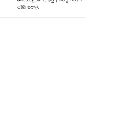
ఇడియట్స్...అంధ భక్త్ | సర్కార్ బడిలో
చికెన్ బిర్యానీ