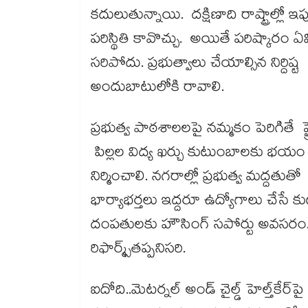
కదులుతున్నాయి. దక్షిణాది రాష్ట్రాల్లో ఇ
పరిస్థితి కావొచ్చు. అయితే పరిష్కారం 
సరిపోదు. ప్రభుత్వాలు చేయాల్సిన నిర్ద
అందుబాటులోకి రావాలి.
ప్రభుత్వ పాఠశాలలపై నమ్మకం పెరిగితే ప్
పిల్లల విద్య ఖర్చు కుటుంబాలకు భయం కలి
నిర్మించాలి. నగరాల్లో ప్రభుత్వ మద్దతుతో డ
భార్యాభర్తలు ఇద్దరూ ఉద్యోగాలు చేస
దంపతులకు హౌసింగ్​ సపోర్టు అవసరం. నాల
రిఫార్మ్స్​తప్పనిసరి.
ఐదోది..మెటర్నల్​ అండ్​ చైల్డ్​ హెల్త్​కేర్