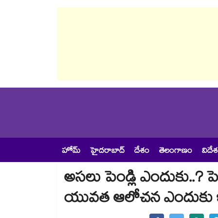
హోమ్
హైదరాబాద్
దేశం
తెలంగాణం
విదే
అసలు పెండ్లి ఎందుకు..? పెళ
యువత ఆలోచన ఎందుకు ఇ