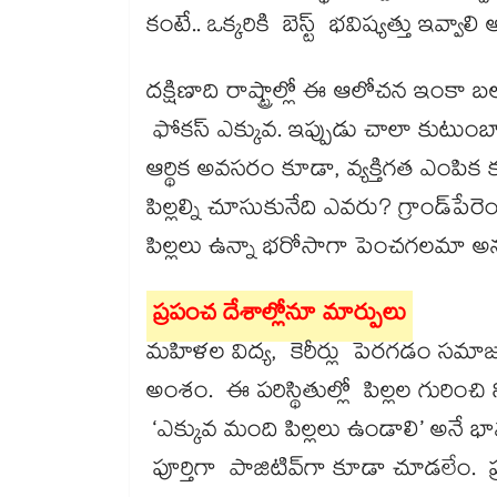
కంటే.. ఒక్కరికి బెస్ట్ భవిష్యత్తు ఇవ్వ
దక్షిణాది రాష్ట్రాల్లో ఈ ఆలోచన ఇంకా
ఫోకస్​ ఎక్కువ. ఇప్పుడు చాలా కుటుంబాల్
ఆర్థిక అవసరం కూడా, వ్యక్తిగత ఎంపిక క
పిల్లల్ని చూసుకునేది ఎవరు? గ్రాండ్​పేరెంట
పిల్లలు ఉన్నా భరోసాగా పెంచగలమా 
ప్రపంచ దేశాల్లోనూ మార్పులు
మహిళల విద్య, కెరీర్లు పెరగడం సమాజ 
అంశం. ఈ పరిస్థితుల్లో పిల్లల గురించి 
‘ఎక్కువ మంది పిల్లలు ఉండాలి’ అనే భ
పూర్తిగా పాజిటివ్​గా కూడా చూడలేం