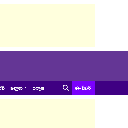
ైఫ్
జిల్లాలు
దర్వాజ
ఈ-పేపర్