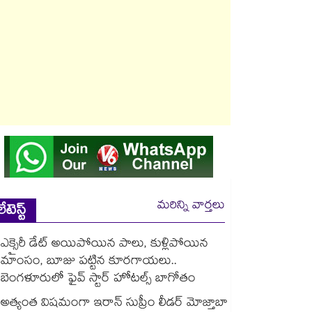
మరిన్ని వార్తలు
లేటెస్ట్
ఎక్సైరీ డేట్ అయిపోయిన పాలు, కుళ్లిపోయిన
మాంసం, బూజు పట్టిన కూరగాయలు..
బెంగళూరులో ఫైవ్ స్టార్ హోటల్స్ బాగోతం
అత్యంత విషమంగా ఇరాన్ సుప్రీం లీడర్ మోజ్తాబా