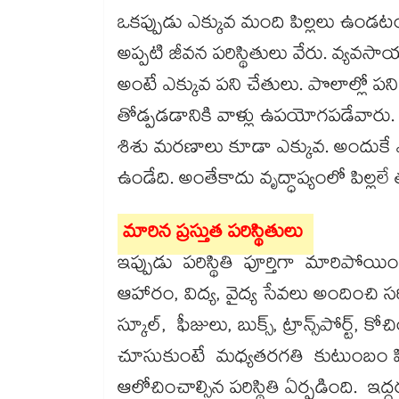
ఒకప్పుడు ఎక్కువ మంది పిల్లలు ఉండ
అప్పటి జీవన పరిస్థితులు వేరు. వ్యవసా
అంటే ఎక్కువ పని చేతులు. పొలాల్లో 
తోడ్పడడానికి వాళ్లు ఉపయోగపడేవారు.
శిశు మరణాలు కూడా ఎక్కువ. అందుకే 
ఉండేది. అంతేకాదు వృద్ధాప్యంలో పిల్లలే
మారిన ప్రస్తుత పరిస్థితులు
ఇప్పుడు పరిస్థితి పూర్తిగా మారిపోయిం
ఆహారం, విద్య, వైద్య సేవలు అందించి స
స్కూల్, ఫీజులు, బుక్స్, ట్రాన్స్‌‌పోర్ట్
చూసుకుంటే మధ్యతరగతి కుటుంబం పిల్లల
ఆలోచించాల్సిన పరిస్థితి ఏర్పడింది. ఇద