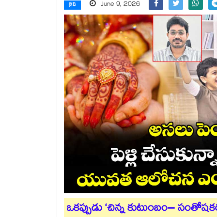
June 9, 2026
లైఫ్
ఒకప్పుడు ‘చిన్న కుటుంబం– సంతోష