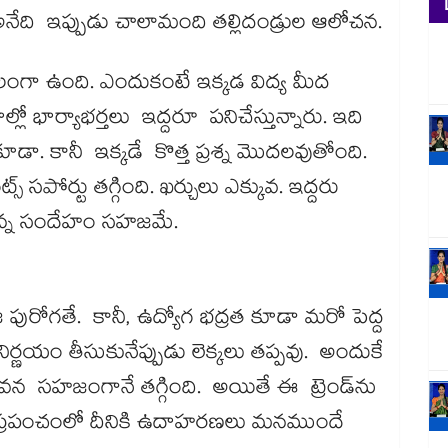
ాలి అనేది ఇప్పుడు చాలామంది తల్లిదండ్రుల ఆలోచన.
 బలంగా ఉంది. ఎందుకంటే ఇక్కడ విద్య మీద
లో భార్యాభర్తలు ఇద్దరూ పనిచేస్తున్నారు. ఇది
ూడా. కానీ ఇక్కడే కొత్త ప్రశ్న మొదలవుతోంది.
్స్ సపోర్టు తగ్గింది. ఖర్చులు ఎక్కువ. ఇద్దరు
అన్న సందేహం సహజమే.
పురోగతే. కానీ, ఉద్యోగ భద్రత కూడా మరో పెద్ద
నిర్ణయం తీసుకునేప్పుడు లెక్కలు తప్పవు. అందుకే
ావన సహజంగానే తగ్గింది. అయితే ఈ ట్రెండ్​ను
. ప్రపంచంలో దీనికి ఉదాహరణలు మనముందే