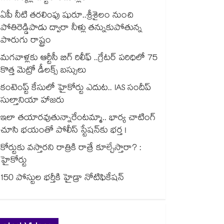
ఏపీ నీటి తరలింపు షురూ..శ్రీశైలం నుంచి
పోతిరెడ్డిపాడు ద్వారా నీళ్లు తన్నుకుపోతున్న
పొరుగు రాష్ట్రం
మగవాళ్లకు ఆర్టీసీ బిగ్ రిలీఫ్ ..గ్రేటర్ పరిధిలో 75
కొత్త మెట్రో డీలక్స్ బస్సులు
కంటెంప్ట్ కేసులో హైకోర్టు ఎదుట.. IAS సందీప్
సుల్తానియా హాజరు
ఇలా తయారవుతున్నారేంటమ్మా.. భార్య చాటింగ్
చూసి భయంతో పోలీస్ స్టేషన్⁫కు భర్త !
కోర్టుకు వస్తారని రాత్రికి రాత్రే కూల్చేస్తారా? :
హైకోర్టు
150 పోస్టుల భర్తీకి హైడ్రా నోటిఫికేషన్