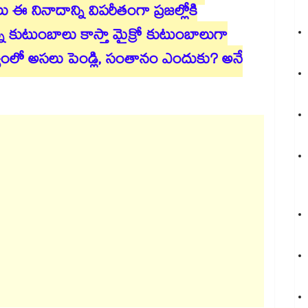
థలు ఈ నినాదాన్ని విపరీతంగా ప్రజల్లోకి
చిన్న కుటుంబాలు కాస్తా మైక్రో కుటుంబాలుగా
పథ్యంలో అసలు పెండ్లి, సంతానం ఎందుకు? అనే