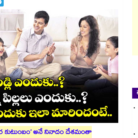
కర కుటుంబం’ అనే నినాదం దేశమంతా