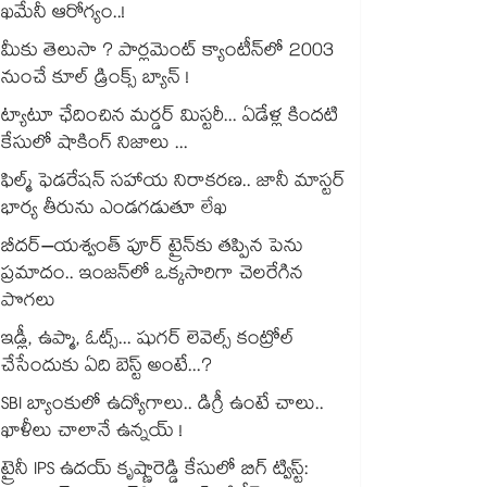
ఖమేనీ ఆరోగ్యం..!
మీకు తెలుసా ? పార్లమెంట్ క్యాంటీన్⁪లో 2003
నుంచే కూల్ డ్రింక్స్ బ్యాన్ !
ట్యాటూ ఛేదించిన మర్డర్ మిస్టరీ... ఏడేళ్ల కిందటి
కేసులో షాకింగ్ నిజాలు ...
ఫిల్మ్ ఫెడరేషన్ సహాయ నిరాకరణ.. జానీ మాస్టర్
భార్య తీరును ఎండగడుతూ లేఖ
బీదర్–యశ్వంత్ పూర్ ట్రైన్‎కు తప్పిన పెను
ప్రమాదం.. ఇంజన్‎లో ఒక్కసారిగా చెలరేగిన
పొగలు
ఇడ్లీ, ఉప్మా, ఓట్స్... షుగర్ లెవెల్స్ కంట్రోల్
చేసేందుకు ఏది బెస్ట్ అంటే...?
SBI బ్యాంకులో ఉద్యోగాలు.. డిగ్రీ ఉంటే చాలు..
ఖాళీలు చాలానే ఉన్నయ్ !
ట్రైనీ IPS ఉదయ్ కృష్ణారెడ్డి కేసులో బిగ్ ట్విస్ట్: