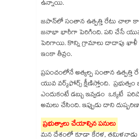
ఉన్నాయి.
జపాన్‌‌లో సంతాన ఉత్పత్తి రేటు చాలా 
జనాభా భారీగా పెరిగింది. పని చేసే యు
పెరిగాయి. కొన్ని గ్రామాలు దాదాపు ఖాళీ అయ
ఇంకా తీవ్రం.
ప్రపంచంలోనే అత్యల్ప సంతాన ఉత్పత్తి 
యువ వర్క్​ఫోర్స్​ క్షీణిస్తోంది. ప్రభుత్వ
ఎందుకంటే డబ్బు ఇవ్వడం ఒక్కటే పరిష్కార
అమలు చేసింది. ఇప్పుడు దాని దుష్పర
ప్రభుత్వాలు చేయాల్సిన పనులు
మన దేశంలో కూడా కేరళ, తమిళనాడు వంటి ర