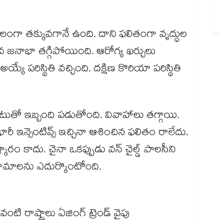
కాలంగా తక్కువగానే ఉంది. దాని ఫలితంగా వృద్ధుల
వ జనాభా తగ్గిపోయింది. ఆరోగ్య ఖర్చులు
్యే పరిస్థితి వచ్చింది. దక్షిణ కొరియా పరిస్థితి
రేటుతో ఇబ్బంది పడుతోంది. వివాహాలు తగ్గాయి.
ం భారీ ఇన్సెంటివ్స్​ ఇచ్చినా ఆశించిన ఫలితం రాలేదు.
ం కాదు. చైనా ఒకప్పుడు వన్​ చైల్డ్​ పాలసీని
ిణామాలను ఎదుర్కొంటోంది.
ాష్ట్రాలు ఏజింగ్ ​ట్రెండ్​ వైపు