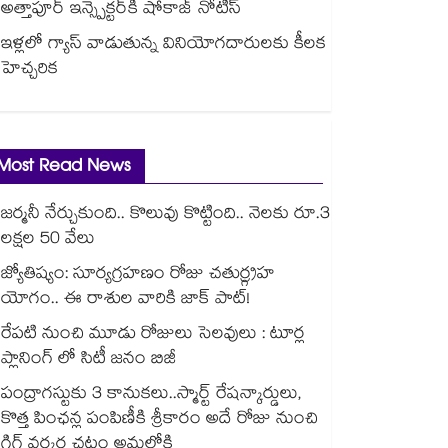
అత్తాపూర్ ఇన్స్పెక్టర్‎కి షోకాజ్ నోటీస్
ఇళ్లలో గ్యాస్ వాడుతున్న వినియోగదారులకు కీలక
హెచ్చరిక
Most Read News
జర్మనీ నేర్చుకుంది.. కొలువు కొట్టింది.. నెలకు రూ.3
లక్షల 50 వేలు
జ్యోతిష్యం: సూర్యగ్రహణం రోజు చతుర్గ్రహ
యోగం.. ఈ రాశుల వారికి జాక్ పాట్!
రేపటి నుంచి మూడు రోజులు సెలవులు : టూర్ల
ప్లానింగ్ లో సిటీ జనం బిజీ
పంద్రాగస్టుకు 3 కానుకలు..స్మార్ట్ రేషన్కార్డులు,
కొత్త పింఛన్ల పంపిణీకి శ్రీకారం అదే రోజు నుంచి
గిగ్ వర్కర్ల చట్టం అమల్లోకి