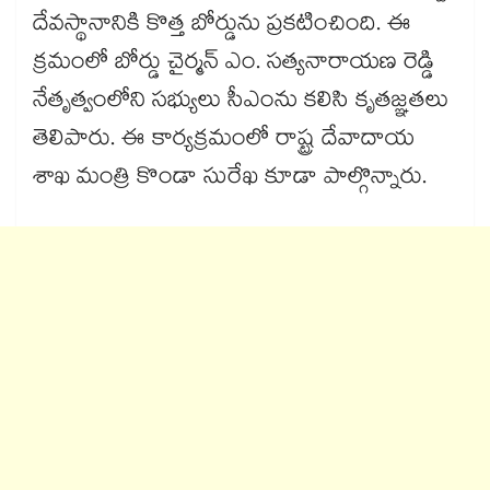
దేవస్థానానికి కొత్త బోర్డును ప్రకటించింది. ఈ
క్రమంలో బోర్డు చైర్మన్ ఎం. సత్యనారాయణ రెడ్డి
నేతృత్వంలోని సభ్యులు సీఎంను కలిసి కృతజ్ఞతలు
తెలిపారు. ఈ కార్యక్రమంలో రాష్ట్ర దేవాదాయ
శాఖ మంత్రి కొండా సురేఖ కూడా పాల్గొన్నారు.