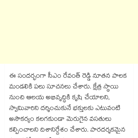
ఈ సందర్భంగా సీఎం రేవంత్ రెడ్డి నూతన పాలక
మండలికి పలు సూచనలు చేశారు. క్షేత్ర స్థాయి
నుంచి ఆలయ అభివృద్ధికి కృషి చేయాలని,
స్వామివారిని దర్శించుకునే భక్తులకు ఎటువంటి
అసౌకర్యం కలగకుండా మెరుగైన వసతులు
కల్పించాలని దిశానిర్దేశం చేశారు. పారదర్శకమైన