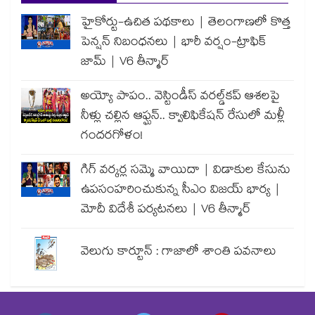
హైకోర్టు-ఉచిత పథకాలు | తెలంగాణలో కొత్త
పెన్షన్ నిబంధనలు | భారీ వర్షం-ట్రాఫిక్
జామ్ | V6 తీన్మార్
అయ్యో పాపం.. వెస్టిండీస్ వరల్డ్‌కప్ ఆశలపై
నీళ్లు చల్లిన ఆఫ్ఘన్.. క్వాలిఫికేషన్ రేసులో మళ్లీ
గందరగోళం!
గిగ్ వర్కర్ల సమ్మె వాయిదా | విడాకుల కేసును
ఉపసంహరించుకున్న సీఎం విజయ్ భార్య |
మోదీ విదేశీ పర్యటనలు | V6 తీన్మార్
వెలుగు కార్టూన్ : గాజాలో శాంతి పవనాలు