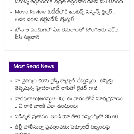
సమస్య తగ్గినందుకే భద్రత తగ్గించాం:డీజీపీ సీవీ ఆనంద్
Movie Review: ఓటీటీలోకి ఇంటెన్స్ సస్పెన్స్ థ్రిల్లర్..
చివరి వరకు కట్టిపడేసే ట్విస్టులే
బోనాల పండుగలో ఏఐ కెమెరాలతో దొంగలకు చెక్..:
సీపీ సజ్జనార్
Most Read News
నా వైకల్యం చూసి రైడ్స్ క్యాన్సిల్ చేస్తున్నరు.. కన్నీళ్లు
తెప్పిస్తున్న హైదరాబాద్ రాపిడో రైడర్ గాథ
వారఫలాలు(ఆగస్టు9–15): ఈ వారంలోనే సూర్యగ్రహణం
.. ఏ రాశి వారికి ఎలా ఉంటుంది!
పడిక్కల్‌‌ ప్రతాపం..ఇండియా తొలి ఇన్నింగ్స్‌‌లో 357/6
ఢిల్లీ పోలీసుల్లా ప్రవర్తించకు: సెక్యూరిటీ సిబ్బందిపై