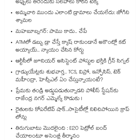
అప్పులు తీరేందుకు సలహాలు కోరిన టెక్కీ
అమ్మవారి ముందు ఎలాంటి డ్రామాలు చేయలేదు: జోగిని
శ్యామల
మహబూబ్నగర్: పాము కాదు.. చేపే
ATMలో డబ్బు డ్రా చేస్తే క్యాష్ రాకుండానే అకౌంట్లో కట్
అయ్యాయ్.. న్యాయం చేసిన కోర్టు
ఆర్టీసీలో జూనియర్ అసిస్టెంట్‌‌ పోస్టుల భర్తీకి గ్రీన్‌‌ సిగ్నల్
గ్రాడ్యుయేట్లకు శుభవార్త.. TCS, విప్రో, ఇన్ఫోసిస్, టెక్
మహీంద్రా, హెచ్సీఎల్ ఏం చేస్తున్నాయంటే?
ప్రేమకు తండ్రి అడ్డుపడుతున్నాడని పోలీస్ స్టేషన్⁪కు
రాజేంద్ర నగర్ ఎమ్మెల్యే కొడుకు !
రైతులకు కోపరేటివ్ షాక్..సొసైటీల్లో నిలిచిపోయిన క్రాప్
లోన్లు
తిరుగుబాటు మొదలైంది : E20 పెట్రోల్ బంద్
చేయాలంటూ అసెంబ్లీ తీర్మానం