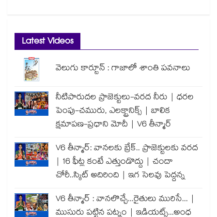
Latest Videos
వెలుగు కార్టూన్ : గాజాలో శాంతి పవనాలు
నీటిపారుదల ప్రాజెక్టులు-వరద నీరు | ధరల
పెంపు-చమురు, ఎలక్ట్రానిక్స్ | బాలిక
క్షమాపణ-ప్రధాని మోదీ | V6 తీన్మార్
V6 తీన్మార్: వానలకు బ్రేక్.. ప్రాజెక్టులకు వరద
| 16 ఫీట్ల కంటే ఎత్తుండొద్దు | చందా
చోరీ..స్కిట్ అదిరింది | ఇగ సెలవు పెద్దన్న
V6 తీన్మార్ : వానలొచ్చే...రైతులు మురిసే... |
ముసురు పట్టిన పట్నం | ఇడియట్స్...అంధ