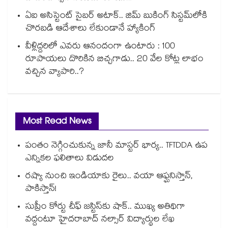
ఏఐ అసిస్టెంట్ సైబర్ అటాక్.. జిమ్ బుకింగ్ సిస్టమ్‌లోకి
చొరబడి ఆదేశాలు లేకుండానే హ్యాకింగ్
వీళ్లిద్దరిలో ఎవరు ఆనందంగా ఉంటారు : 100
రూపాయలు దొరికిన బిచ్చగాడు.. 20 వేల కోట్ల లాభం
వచ్చిన వ్యాపారి..?
Most Read News
పంతం నెగ్గించుకున్న జానీ మాస్టర్ భార్య.. TFTDDA ఉప
ఎన్నికల ఫలితాలు విడుదల
రష్యా నుంచి ఇండియాకు రైలు.. వయా ఆఫ్ఘనిస్తాన్,
పాకిస్తాన్!
సుప్రీం కోర్టు చీఫ్ జస్టిస్⁭కు షాక్.. ముఖ్య అతిథిగా
వద్దంటూ హైదరాబాద్ నల్సార్ విద్యార్థుల లేఖ