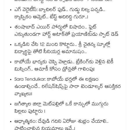
పండుగే.. ఆగస్ట్ 15కి బాక్సాఫీస్ బరిలో 7 సినిమాలు..
ఎగ్ వెరైటీస్: బ్యాచిలర్ ఫుడ్.. గుడ్డు నిల్వ పచ్చడి..
క్యాప్పికం ఆమ్లెట్.. టేస్ట్ అదిరిద్ది గురూ..!
శంషాబాద్ ఎయిర్ పోర్టులో విషాదం.. ఫ్లైట్
ఎక్కుతుండగా హార్ట్ అటాక్⁭తో ప్రయాణికుడు స్పాట్ డెడ్
ఒక్కడిని చేసి 12 మంది కొట్టారు.. శ్రీ చైతన్య స్కూల్లో
విద్యార్థిపై తోటి సీనియర్ల అమానుషం..
కాబోయే భార్యకు చెప్పి వెళ్లాడు.. ట్రేకింగ్‌కు వెళ్లిన టెకీ
మిస్సింగ్.. ఆచూకీ కోసం డ్రోన్లతో గాలింపు!
Sara Tendulkar: కాబోయే భర్తలో ఈ లక్షణం
ఉండాల్సిందే.. రిలేషన్‌షిప్స్‌పై సారా టెండూల్కర్ ఆసక్తికర
వ్యాఖ్యలు!
జగిత్యాల జిల్లా మెట్‌పల్లిలో ఒకే కాన్పులో ముగ్గురు
పిల్లలు పుట్టారు !
ఆధ్యాత్మికం: దేవుడి గదిని ఏరోజు శుభ్రం చేయాలి..
పాటించాల్సిన నియమాలు ఇవే..!