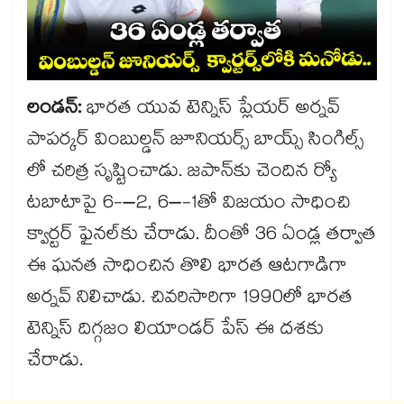
లండన్‌‌:
భారత యువ టెన్నిస్‌‌ ప్లేయర్​ అర్నవ్‌‌
పాపర్కర్ వింబుల్డన్‌‌ జూనియర్స్‌‌ బాయ్స్​ సింగిల్స్​
లో చరిత్ర సృష్టించాడు. జపాన్‌‌కు చెందిన ర్యో
టబాటాపై 6-–2, 6–-1తో విజయం సాధించి
క్వార్టర్‌‌ ఫైనల్‌‌కు చేరాడు. దీంతో 36 ఏండ్ల తర్వాత
ఈ ఘనత సాధించిన తొలి భారత ఆటగాడిగా
అర్నవ్​ నిలిచాడు. చివరిసారిగా 1990లో భారత
టెన్నిస్‌‌ దిగ్గజం లియాండర్‌‌ పేస్‌‌ ఈ దశకు
చేరాడు.