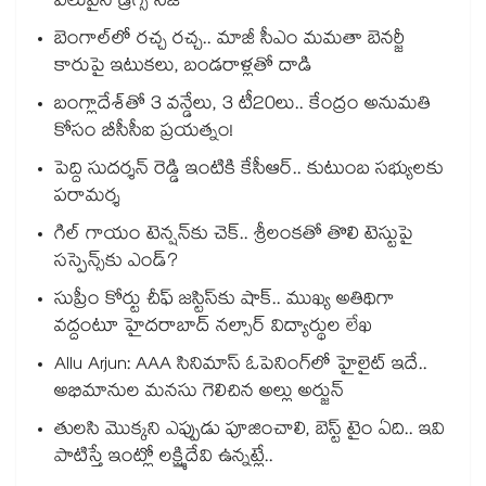
విలువైన డ్రగ్స్ సీజ్
బెంగాల్⁭లో రచ్చ రచ్చ.. మాజీ సీఎం మమతా బెనర్జీ
కారుపై ఇటుకలు, బండరాళ్లతో దాడి
బంగ్లాదేశ్⁬తో 3 వన్డేలు, 3 టీ20లు.. కేంద్రం అనుమతి
కోసం బీసీసీఐ ప్రయత్నం!
పెద్ది సుదర్శన్ రెడ్డి ఇంటికి కేసీఆర్.. కుటుంబ సభ్యులకు
పరామర్శ
గిల్ గాయం టెన్షన్‌కు చెక్.. శ్రీలంకతో తొలి టెస్టుపై
సస్పెన్స్‌కు ఎండ్?
సుప్రీం కోర్టు చీఫ్ జస్టిస్⁭కు షాక్.. ముఖ్య అతిథిగా
వద్దంటూ హైదరాబాద్ నల్సార్ విద్యార్థుల లేఖ
Allu Arjun: AAA సినిమాస్ ఓపెనింగ్‌లో హైలైట్ ఇదే..
అభిమానుల మనసు గెలిచిన అల్లు అర్జున్
తులసి మొక్కని ఎప్పుడు పూజించాలి, బెస్ట్ టైం ఏది.. ఇవి
పాటిస్తే ఇంట్లో లక్ష్మిదేవి ఉన్నట్లే..