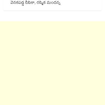
వెనకపడ్డ దీపికా, రష్మిక మందన్న