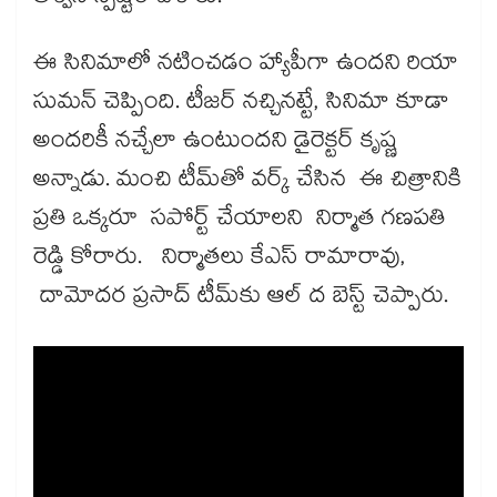
ఈ సినిమాలో నటించడం హ్యాపీగా ఉందని రియా
సుమన్ చెప్పింది. టీజర్ నచ్చినట్టే, సినిమా కూడా
అందరికీ నచ్చేలా ఉంటుందని డైరెక్టర్ కృష్ణ
అన్నాడు. మంచి టీమ్‌‌‌‌‌‌‌‌తో వర్క్ చేసిన ఈ చిత్రానికి
ప్రతి ఒక్కరూ సపోర్ట్ చేయాలని నిర్మాత గణపతి
రెడ్డి కోరారు. నిర్మాతలు కేఎస్ రామారావు,
దామోదర ప్రసాద్ టీమ్‌‌‌‌‌‌‌‌కు ఆల్ ద బెస్ట్ చెప్పారు.