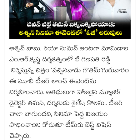
అశ్విన్ బాబు, రియా సుమన్ జంటగా మామిడాల
ఎం.ఆర్.కృష్ణ దర్శకత్వంలో టి గణపతి రెడ్డి
నిర్మిస్తున్న చిత్రం ‘వచ్చినవాడు గౌతమ్’గురువారం
ఈ మూవీ టీజర్‌‌‌‌‌‌‌‌‌‌‌‌‌‌‌‌ లాంచ్ ఈవెంట్‌‌‌‌‌‌‌‌ను
నిర్వహించారు. అతిథులుగా హాజరైన మ్యూజిక్
డైరెక్టర్ తమన్, దర్శకుడు శైలేష్ కొలను.. టీజర్
చాలా బాగుందని, సినిమా పెద్ద విజయం
సాధించాలని కోరుతూ టీమ్‌‌‌‌‌‌‌‌కు బెస్ట్ విషెస్
చెప్పారు.