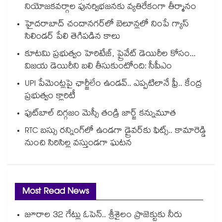
నియోజకవర్గాల పునర్విభజనకు వ్యతిరేకంగా తీర్మానం
హైదరాబాద్⁪ చందానగర్⁫లో బెలూన్లలో నింపే గ్యాస్
సిలిండర్ పేలి తెగిపడిన కాలు
కూటమి ప్రభుత్వం హెరిటేజ్, ప్రైవేట్ డెయిరీల కోసం...
విజయ డెయిరీని బలి తీసుకుంటోంది: సీపీఎం
UPI పేమెంట్లపై ఛార్జీలేం ఉండవ్.. ఎప్పటిలానే ఫ్రీ.. కేంద్ర
ప్రభుత్వం క్లారిటీ
ఫుట్‎బాల్ దిగ్గజం మెస్సీ తండ్రి జార్జ్ కన్నుమూత
RTC బస్సు రన్నింగ్⁫లో ఉండగా డ్రైవర్‌కు ఫిట్స్.. కామారెడ్డి
నుంచి సిరిసిల్ల వస్తుండగా ఘటన
Most Read News
జూరాల 32 గేట్లు ఓపెన్.. శ్రీశైలం ప్రాజెక్టుకు నీరు