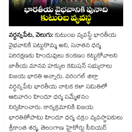
వర్ధన్నపేట, వెలుగు:
కుటుంబ వ్యవస్థే భారతీయ
వైభవానికి పట్టుకొమ్మ అని, సనాతన ధర్మ
పరిరక్షణకు హిందువులు కంకణం కట్టుకోవాలని
జాతీయ మానవ హక్కుల కమిషన్ సభ్యురాలు
విజయ భారతి అన్నారు. వరంగల్ జిల్లా
వర్ధన్నపేట భారతీయ నాటక కళా సమితిలో
ఆదివారం హిందూ ధర్మ సమ్మేళనం
నిర్వహించారు. కార్యక్రమానికి విజయ
భారతితోపాటు హిందూ ధర్మ చక్రం వ్యవస్థాపకులు
శ్రీకాంత శర్మ, తెలంగాణ హైకోర్టు సీనియర్