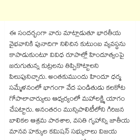
ఈ సందర్భంగా వారు మాట్లాడుతూ భారతీయ
వైభవానికి పునాదిగా నిలిచిన కుటుంబ వ్యవస్థను
కాపాడుకుంటూ వివిధ రూపాల్లో హిందూత్వంపై
జరుగుతున్న కుట్రలను తిప్పికొట్టాలని
పిలుపునిచ్చారు. అంతకుముందు హిందూ ధర్మ
సమ్మేళనంలో భాగంగా వేద పండితుడు కలకోట
గోపాలాచార్యులు ఆధ్వర్యంలో మహాలక్ష్మి యాగం
చేపట్టారు. అనంతరం మున్సిపాలిటీలోని గిరిజన
బాలికల ఆశ్రమ పాఠశాల, వసతి గృహాన్ని జాతీయ
మానవ హక్కుల కమిషన్​ సభ్యురాలు విజయ