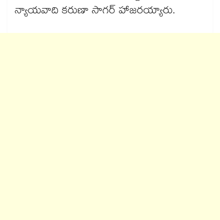
న్యాయవాది కరుణా సాగర్ హాజరయ్యారు.