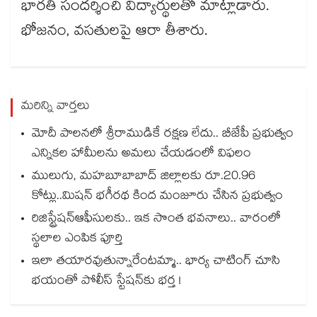
భారతి సందర్శించి విద్యార్థులతో మాట్లాడారు.
భోజనం, వసతులపై ఆరా తీశారు.
మరిన్ని వార్తలు
మోదీ పాలనలో శ్రీరాముడికే రక్షణ లేదు.. బీజేపీ ప్రభుత్వం
ఎన్నికల హామీలను అమలు చేయడంలో విఫలం
ములుగు, మహబూబాబాద్ జిల్లాలకు రూ.20.96
కోట్లు..మిషన్ భగీరథ కింద మంజూరు చేసిన ప్రభుత్వం
రిజిస్ట్రేషన్ఆఫీసులకు.. ఇక సొంత భవనాలు.. వారంలో
స్థలాల ఎంపిక పూర్తి
ఇలా తయారవుతున్నారేంటమ్మా.. భార్య చాటింగ్ చూసి
భయంతో పోలీస్ స్టేషన్⁫కు భర్త !