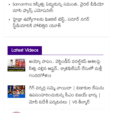
Samantha: కన్నీళ్లు పెట్టుకున్న సమంత.. వైరల్ వీడియో
చూసి ఫ్యాన్స్ ఎమోషనల్!
హైడ్రా ఉద్యోగాలకు ఫిజికల్ టెస్ట్.. సరూర్ నగర్
స్టేడియానికి పోటెత్తిన యూత్
Latest Videos
అయ్యో పాపం.. వెస్టిండీస్ వరల్డ్‌కప్ ఆశలపై
నీళ్లు చల్లిన ఆఫ్ఘన్.. క్వాలిఫికేషన్ రేసులో మళ్లీ
గందరగోళం!
గిగ్ వర్కర్ల సమ్మె వాయిదా | విడాకుల కేసును
ఉపసంహరించుకున్న సీఎం విజయ్ భార్య |
మోదీ విదేశీ పర్యటనలు | V6 తీన్మార్