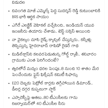
విడుదల
దివంగత మాజీ ఎమ్మెల్యే పెద్ద సుదర్శన్ రెడ్డి కుటుంబానికి
BRS భారీ ఆర్థిక సాయం
ఎగిరే ఎలక్ట్రిక్ వెహికల్ వచ్చేసింది.. ఇండియన్ యువ
ఇంజనీరు తయారు చేశాడు.. టెస్ట్ సక్సెస్ అయింది
నా వైకల్యం చూసి రైడ్స్ క్యాన్సిల్ చేస్తున్నరు.. కన్నీళ్లు
తెప్పిస్తున్న హైదరాబాద్ రాపిడో రైడర్ గాథ
మిడిల్‌క్లాస్‌ని కలవరపెడుతున్న గోల్డ్ ర్యాలీ.. శనివారం
గ్రాముకు ఎంత పెరిగిందంటే?
త్వరలోనే మద్యం ధ‌‌ర‌‌ల పెంపు!..8 నుంచి 10 శాతం మేర
పెంచేందుకు ప్రైస్ ఫిక్సేష‌‌న్ క‌‌మిటీ సిఫార్సు
E20 దెబ్బకు పెట్రోల్ కార్లకు తగ్గిపోయిన డిమాండ్..
డీలర్ల దగ్గర కుప్పలుగా స్టాక్
ఎస్సారెస్పీపై ఆశలు..80 టీఎంసీలకు గాను
రిజర్వాయర్‌‌‌‌‌‌‌‌‌‌‌‌‌‌‌‌లో 40 టీఎంసీల నీరు