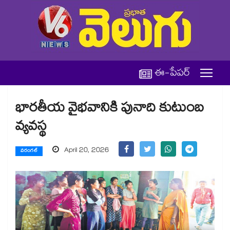
ఈ-పేపర్
భారతీయ వైభవానికి పునాది కుటుంబ
వ్యవస్థ
April 20, 2026
వరంగల్