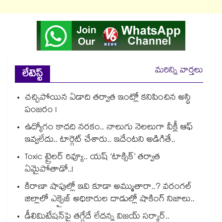
మరిన్ని వార్తలు
లేటెస్ట్
చచ్చిపోయిన ఏడాది తర్వాత ఇంట్లో కనిపించిన అస్థి
పంజరం !
ఉద్యోగం కాదది నరకం.. నాలుగు నెలలుగా వీక్లీ ఆఫ్
ఇవ్వలేదు.. టార్గెట్ చేశారు.. ఇదేంటని అడిగితే..
Toxic ట్రైలర్ రివ్యూ.. యష్ ‘టాక్సిక్’ తర్వాత
ఏమైపోతాడో..!
కిరాణా షాపుల్లో ఇవి కూడా అమ్ముతారా..? వరంగల్
జిల్లాలో ఎక్సైజ్ అధికారుల దాడుల్లో షాకింగ్ నిజాలు..
డీలిమిటేషన్‎పై తగ్గేదే లేదన్న విజయ్ సర్కార్..