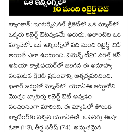
బ్యాంకాక్‌‌‌‌: ఇంటర్నేషనల్ క్రికెట్‌‌‌‌లో ఒక మ్యాచ్‌‌‌‌లో
ఒక్కరు రిటైర్డ్ ఔటవ్వడమే అరుదు. అలాంటిది ఒక
మ్యాచ్‌‌‌‌లో.. ఒకే ఇన్నింగ్స్‌‌‌‌లో పది మంది రిటైర్డ్ ఔట్
అయితే ఎలా ఉంటుంది. విమెన్స్‌‌‌‌ టీ20 వరల్డ్ కప్
ఆసియా క్వాలిఫయర్‌‌‌‌లో జరిగిన ఈ అనూహ్య
సంఘటన క్రికెట్ ప్రపంచాన్ని ఆశ్చర్యపరిచింది.
ఖతార్ జట్టుతో మ్యాచ్‌‌‌‌లో యూఏఈ జట్టులోని
మొత్తం బ్యాటర్లు రిటైర్డ్ ఔట్ అవ్వడం
సంచలనంగా మారింది. ఈ మ్యాచ్‌‌‌‌లో తొలుత
బ్యాటింగ్‌‌‌‌కు వచ్చిన యూఏఈకి ఓపెనర్లు ఈషా
ఓజా (113), తీర్థ సతీష్ (74) అద్భుతమైన