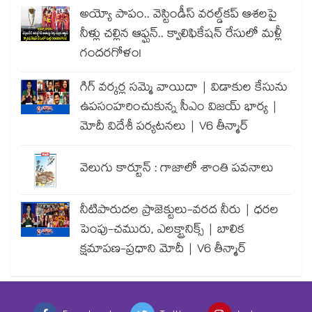
అయ్యో పాపం.. వెస్టిండీస్ వరల్డ్‌కప్ ఆశలపై
నీళ్లు చల్లిన ఆఫ్ఘన్.. క్వాలిఫికేషన్ రేసులో మళ్లీ
గందరగోళం!
గిగ్ వర్కర్ల సమ్మె వాయిదా | విడాకుల కేసును
ఉపసంహరించుకున్న సీఎం విజయ్ భార్య |
మోదీ విదేశీ పర్యటనలు | V6 తీన్మార్
వెలుగు కార్టూన్ : గాజాలో శాంతి పవనాలు
నీటిపారుదల ప్రాజెక్టులు-వరద నీరు | ధరల
పెంపు-చమురు, ఎలక్ట్రానిక్స్ | బాలిక
క్షమాపణ-ప్రధాని మోదీ | V6 తీన్మార్