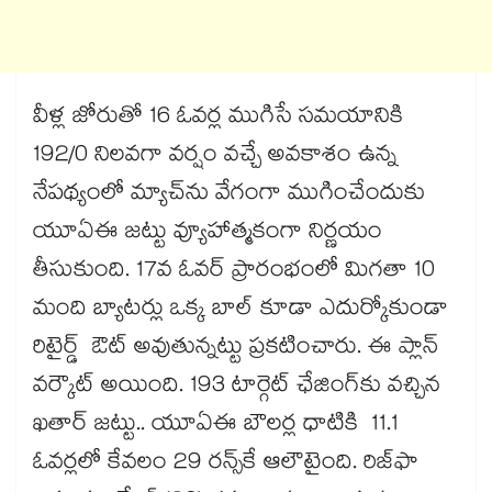
వీళ్ల జోరుతో 16 ఓవర్ల ముగిసే సమయానికి
192/0 నిలవగా వర్షం వచ్చే అవకాశం ఉన్న
నేపథ్యంలో మ్యాచ్‌‌‌‌ను వేగంగా ముగించేందుకు
యూఏఈ జట్టు వ్యూహాత్మకంగా నిర్ణయం
తీసుకుంది. 17వ ఓవర్ ప్రారంభంలో మిగతా 10
మంది బ్యాటర్లు ఒక్క బాల్‌‌‌‌ కూడా ఎదుర్కోకుండా
రిటైర్డ్ ఔట్‌‌‌‌ అవుతున్నట్టు ప్రకటించారు. ఈ ప్లాన్‌‌‌‌
వర్కౌట్ అయింది. 193 టార్గెట్‌‌‌‌ ఛేజింగ్‌‌‌‌కు వచ్చిన
ఖతార్‌‌‌‌‌‌‌‌ జట్టు.. యూఏఈ బౌలర్ల ధాటికి 11.1
ఓవర్లలో కేవలం 29 రన్స్‌‌‌‌కే ఆలౌటైంది. రిజ్‌‌‌‌ఫా