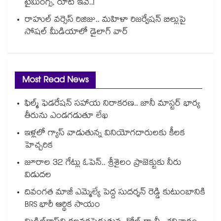
టైమింగ్స్, రూట్ ఇవే..!
రాహుల్ వర్సెస్ రిజిజు.. మహిళా రిజర్వేషన్ బిల్లుపై
సోషల్ మీడియాలో డైలాగ్ వార్
Most Read News
ఫిల్మ్ ఫెడరేషన్ సహాయ నిరాకరణ.. జానీ మాస్టర్ భార్య
తీరును ఎండగడుతూ లేఖ
ఇళ్లలో గ్యాస్ వాడుతున్న వినియోగదారులకు కీలక
హెచ్చరిక
జూరాల 32 గేట్లు ఓపెన్.. శ్రీశైలం ప్రాజెక్టుకు నీరు
విడుదల
దివంగత మాజీ ఎమ్మెల్యే పెద్ద సుదర్శన్ రెడ్డి కుటుంబానికి
BRS భారీ ఆర్థిక సాయం