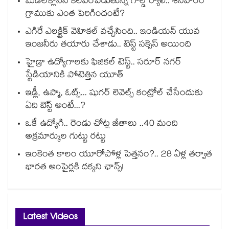
మిడిల్‌క్లాస్‌ని కలవరపెడుతున్న గోల్డ్ ర్యాలీ.. శనివారం
గ్రాముకు ఎంత పెరిగిందంటే?
ఎగిరే ఎలక్ట్రిక్ వెహికల్ వచ్చేసింది.. ఇండియన్ యువ
ఇంజనీరు తయారు చేశాడు.. టెస్ట్ సక్సెస్ అయింది
హైడ్రా ఉద్యోగాలకు ఫిజికల్ టెస్ట్.. సరూర్ నగర్
స్టేడియానికి పోటెత్తిన యూత్
ఇడ్లీ, ఉప్మా, ఓట్స్... షుగర్ లెవెల్స్ కంట్రోల్ చేసేందుకు
ఏది బెస్ట్ అంటే...?
ఒకే ఉద్యోగి.. రెండు చోట్ల జీతాలు ..40 మంది
అక్రమార్కుల గుట్టు రట్టు
ఇంకెంత కాలం యూరోపోళ్ల పెత్తనం?.. 28 ఏళ్ల తర్వాత
భారత అంపైర్లకి దక్కని ఛాన్స్!
Latest Videos