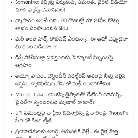
Samantha: కన్నీళ్లు పెట్టుకున్న సమంత.. వైరల్ వీడియో
చూసి ఫ్యాన్స్ ఎమోషనల్!
వ్యాపారం అంటే ఇది.. 90 రోజుల్లో రూ.21వేల కోట్లు
లాభం సంపాదించిన SBI..!
మరీ ఇంత హార్ష్ కొటేషన్ ఏంటన్నా.. ఈ ఆటో ఎప్పుడైనా
మీ కంట పడిందా..?
ఢిల్లీ పోలీసుల్లా ప్రవర్తించకు: సెక్యూరిటీ సిబ్బందిపై
ఆగ్రహం
అయ్యో పాపం.. వెస్టిండీస్ వరల్డ్‌కప్ ఆశలపై నీళ్లు చల్లిన
ఆఫ్ఘన్.. క్వాలిఫికేషన్ రేసులో మళ్లీ గందరగోళం!
Mrunal Thakur: యశస్వి జైస్వాల్‌తో డేటింగ్ రూమర్స్‌..
ఫైనల్‌గా స్పందించిన మృణాల్ ఠాకూర్!
UPI పేమెంట్లపై ఛార్జీలు విధిస్తారన్న ప్రచారంపై PhonePe
సీఈవో కీలక ట్వీట్
ప్రయాణికులకు అలర్ట్: తిరుపతికి వెళ్లే.. ఈ రైళ్ల కొత్త