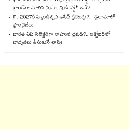
ధౌని నుంచి ధోనీగా.. ఒక్క స్పెల్లింగ్ మిస్టేక్‌తో గ్లోబల్
బ్రాండ్‌గా మారిన మహేంద్రుడి స్టోరీ ఇదే?
IPL 2027కి హ్యాండిచ్చిన ఆసీస్ క్రికెటర్లు?.. డైలామాలో
ఫ్రాంచైజీలు!
భారత చీఫ్ సెలెక్టర్⁬గా రాహుల్ ద్రవిడ్?.. అక్టోబర్‌లో
బాధ్యతలు తీసుకునే ఛాన్స్!