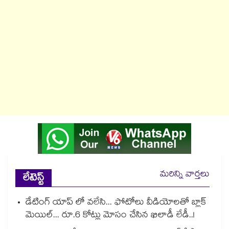
మరిన్ని వార్తలు
లేటెస్ట్
డేటింగ్ యాప్ లో వలేసి... ఫోటోలు వీడియోలతో బ్లాక్
మెయిల్... రూ.6 కోట్లు మోసం చేసిన ఖిలాడీ లేడీ..!