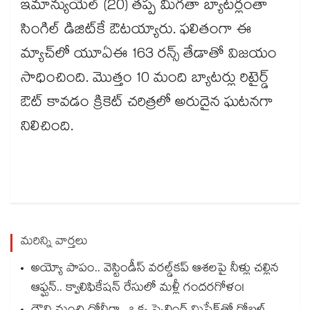
ఇమాన్యుయేల్ (20) తప్ప మిగతా బ్యాటర్లంతా
సింగిల్ డిజిట్‌‌‌‌కే ఔటయ్యారు. ఫలితంగా ఈ
మ్యాచ్‌‌‌‌లో యూఏఈ 163 రన్స్‌‌‌‌ తేడాతో విజయం
సాధించింది. మొత్తం 10 మంది బ్యాటర్లు రిటైర్డ్
ఔట్‌‌‌‌ కావడం క్రికెట్ చరిత్రలో అరుదైన ఘటనగా
నిలిచింది.
మరిన్ని వార్తలు
అయ్యో పాపం.. వెస్టిండీస్ వరల్డ్‌కప్ ఆశలపై నీళ్లు చల్లిన
ఆఫ్ఘన్.. క్వాలిఫికేషన్ రేసులో మళ్లీ గందరగోళం!