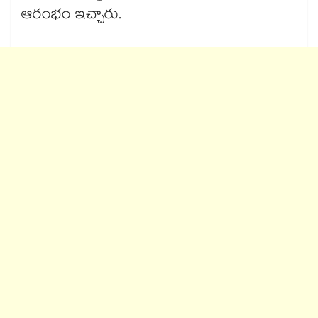
ఆరంభం ఇచ్చారు.