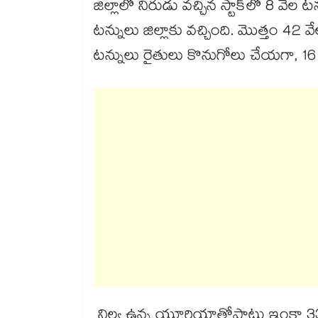
జిల్లాలో నిరుడు వచ్చిన స్టాక్​లో 8 
టన్నులు జిల్లాకు వచ్చింది. మొత్తం 4
టన్నులు రైతులు కొనుగోలు చేయగా, 
నిల్వ ఉన్న యూరియాతోపాటు ఇంకా 33 