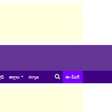
ైఫ్
జిల్లాలు
దర్వాజ
ఈ-పేపర్