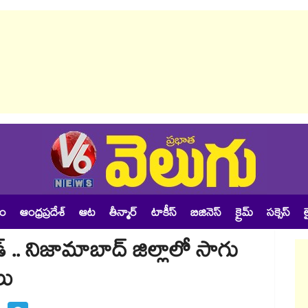
శం
ఆంధ్రప్రదేశ్
ఆట
తీన్మార్
టాకీస్
బిజినెస్
క్రైమ్
సక్సెస్
ల
. నిజామాబాద్ జిల్లాలో సాగు
లు