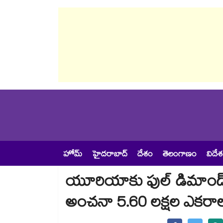
హోమ్
హైదరాబాద్
దేశం
తెలంగాణం
విదే
యూరియాకు ఫుల్ డిమాండ్ .
అంచనా 5.60 లక్షల ఎకరా