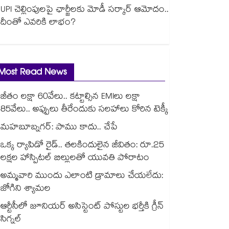
UPI చెల్లింపులపై ఛార్జీలకు మోడీ సర్కార్ ఆమోదం..
దీంతో ఎవరికి లాభం?
Most Read News
జీతం లక్షా 60వేలు.. కట్టాల్సిన EMIలు లక్షా
85వేలు.. అప్పులు తీరేందుకు సలహాలు కోరిన టెక్కీ
మహబూబ్నగర్: పాము కాదు.. చేపే
ఒక్క ర్యాపిడో రైడ్.. తలకిందులైన జీవితం: రూ.25
లక్షల హాస్పిటల్ బిల్లులతో యువతి పోరాటం
అమ్మవారి ముందు ఎలాంటి డ్రామాలు చేయలేదు:
జోగిని శ్యామల
ఆర్టీసీలో జూనియర్ అసిస్టెంట్‌‌ పోస్టుల భర్తీకి గ్రీన్‌‌
సిగ్నల్