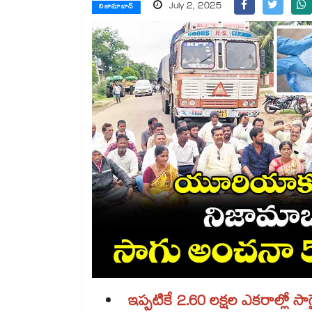
July 2, 2025
నిజామాబాద్
ఇప్పటికే 2.60 లక్షల ఎకరాల్లో 