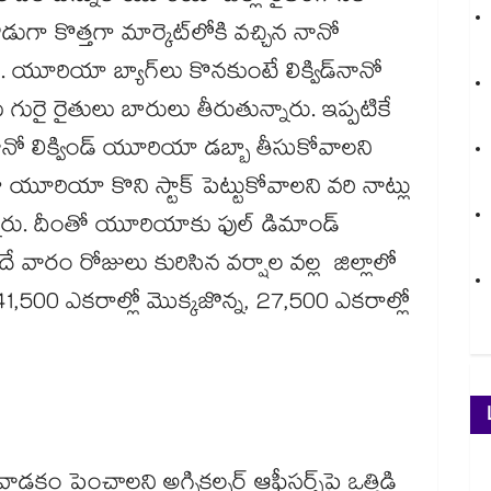
కొత్తగా మార్కెట్​లోకి వచ్చిన నానో
రియా బ్యాగ్​లు కొనకుంటే లిక్విడ్​నానో
 రైతులు బారులు తీరుతున్నారు. ఇప్పటికే
 లిక్విండ్​ యూరియా డబ్బా తీసుకోవాలని
ా యూరియా కొని స్టాక్​ పెట్టుకోవాలని వరి నాట్లు
ారు. దీంతో యూరియాకు ఫుల్ డిమాండ్
ే వారం రోజులు కురిసిన వర్షాల వల్ల జిల్లాలో
 41,500 ఎకరాల్లో మొక్కజొన్న, 27,500 ఎకరాల్లో
కం పెంచాలని అగ్చికల్చర్ ఆఫీసర్స్​పై ఒత్తిడి