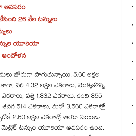
ియా అవసరం
ేసింది 26 వేల టన్నులు
్నులు
టన్నుల యూరియా
ుల ఆందోళన
పనులు జోరుగా సాగుతున్నాయి. 5.60 లక్షల
ాగా, వరి 4.32 లక్షల ఎకరాలు, మొక్కజొన్న
కరాలు​, పత్తి 1,332 ఎకరాలు, కంది 855
ు శనగ 514 ఎకరాలు, మరో 3,560 ఎకరాల్లో
టికే 2.60 లక్షల ఎకరాల్లో ఆయా పంటలు
 మెట్రిక్ టన్నుల యూరియా అవసరం ఉంది.