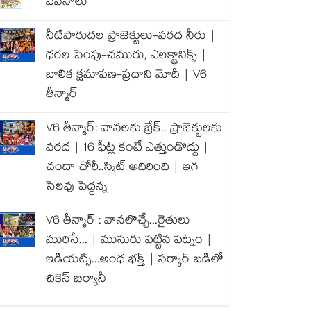
పవనాలు
నీటిపారుదల ప్రాజెక్టులు-వరద నీరు |
ధరల పెంపు-చమురు, ఎలక్ట్రానిక్స్ |
బాలిక క్షమాపణ-ప్రధాని మోదీ | V6
తీన్మార్
V6 తీన్మార్: వానలకు బ్రేక్.. ప్రాజెక్టులకు
వరద | 16 ఫీట్ల కంటే ఎత్తుండొద్దు |
చందా చోరీ..స్కిట్ అదిరింది | ఇగ
సెలవు పెద్దన్న
V6 తీన్మార్ : వానలొచ్చే...రైతులు
మురిసే... | ముసురు పట్టిన పట్నం |
ఇడియట్స్...అంధ భక్త్ | సర్కార్ బడిలో
చికెన్ బిర్యానీ