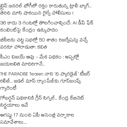
ట్రైన్ జనరల్ బోగీలో రక్తం కారుతున్న ట్రాలీ బ్యాగ్..
తెరిచి చూసి షాకయిన రైల్వే పోలీసులు !
36 కాదు 3 గంటల్లో తొలగించాల్సిందే: AI డీప్ ఫేక్
కంటెంట్‎పై కేంద్రం ఉక్కుపాదం
బీసీలకు చట్ట సభల్లో 50 శాతం రిజర్వేషన్లు వచ్చే
వరకూ పోరాడుతా: కవిత
సీఎం విజయ్ ఆవు - మేక పథకం : అప్పట్లో
జయలలిత మాదిరిగానే..
THE PARADISE Teaser: నాని ‘ది ప్యారడైజ్‌‌’ టీజర్
రిలీజ్.. జడల్ మాస్ ర్యాంపేజ్‌కు గూస్‌బంప్స్
గ్యారెంటీ
గోబర్ధన్ పథకానికి గ్రీన్ సిగ్నల్.. కేంద్ర కేబినెట్
నిర్ణయాలు ఇవే
ఆగష్టు 17 నుంచి ఏపీ అసెంబ్లీ వర్షాకాల
సమావేశాలు...