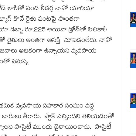
లోడ్ లారీతో వంద లీడర్ల నానో యారియా
యాగ్​ కొనే రైతు పంటపై సొంతగా
ా డబ్బా రూ.225 అయినా డ్రోన్​తో పిచికారీ
ంతో రైతులు అంతగా ఆసక్తి చూపడంలేదు. నానో
యోజనాలు అధికంగా ఉన్నాయని వ్యవసాయ
డంతో సమస్య
 ప్రాథమిక వ్యవసాయ సహకార సంఘం వద్ద
ులు తీరారు. స్టాక్ వచ్చిందని తెలియడంతో
వాలని సొసైటీ ముందు బైఠాయించారు. సొసైటీ