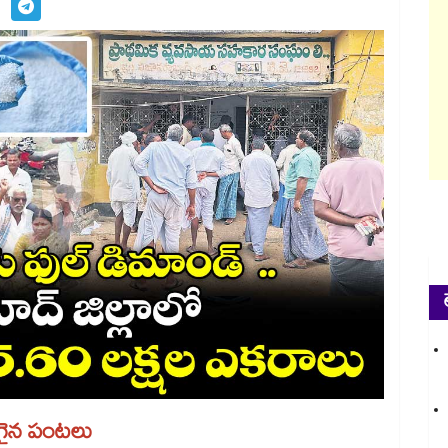
సాగైన పంటలు