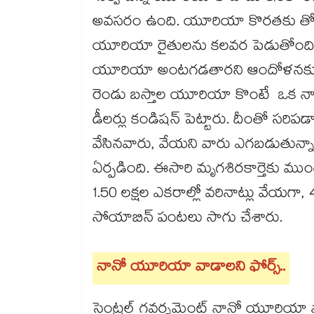
అవసరం ఉంది. యూరియా కొరతకు తోడుగా 
యూరియా రైతులను కలవర పెడుతోంది. యూ
యూరియా అంటగడతారని ఆందోళనకు గురై
రెండు బస్తాల యూరియా కొంటే ఒక నానో
డీలర్లు కండిషన్ పెట్టారు. దీంతో సరిపడ
వేసినవారు, వేయని వారు ఎగబడుతున్న
ఏర్పడింది. ఈసారి మృగశిరకార్తెకు ముంద
1.50 లక్షల ఎకరాల్లో వరినాట్లు వేయగా,
సోయాబిన్ పంటలు సాగు చేశారు.
నానో యూరియా వాడాలని ఫోర్స్​..
సెంట్రల్​ గవర్నమెంట్ నానో యూరియా వాడ