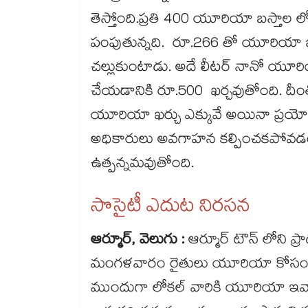
తెస్తోంది.ప్రతి 400 యూరియా బస్తాల 
పంపుతున్నది. రూ.266 తో యూరియా బ్
చల్లుకుంటాడు. అదే లీటర్ నానో యూరియ
చేయడానికి రూ.500 ఖర్చవుతోంది. దీ
యూరియా ఖర్చు ఎక్కువే అయినా ప్ర
అధికారులు అవగాహన కల్పించకపోవ
ఉత్పన్నమవుతోంది.
సొసైటీ ఎదుట నిరసన
ఆర్మూర్​, వెలుగు :
ఆర్మూర్ టౌన్​ లోని
మంగళవారం రైతులు యూరియా కోసం బార
ముందుగా లోకల్​ వారికి యూరియా ఇవ్