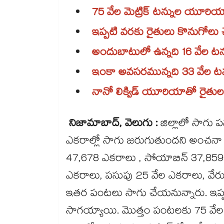
75 వేల మెట్రిక్ టన్నుల యూర
ఇప్పటి వరకు రైతులు కొనుగోలు చ
అందుబాటులో ఉన్నది 16 వేల టన
ఇంకా అవసరమున్నది 33 వేల 
నానో లిక్విడ్ యూరియాతో రైత
నిజామాబాద్​, వెలుగు :
జిల్లాలో సాగు 
ఎకరాల్లో సాగు జరుగుతుందని అంచనా క
47,678 ఎకరాలు , సోయాబిన్ 37,859 ఎ
ఎకరాలు, పసుపు 25 వేల ఎకరాలు, వేర
ఇతర పంటలు సాగు చేయనున్నారు. ఇప్ప
సాగయ్యాయి. మొత్తం పంటలకు 75 వేల