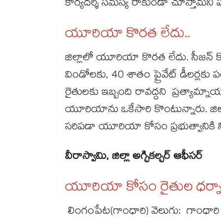
కార్యదర్శి సమస్య రాకుండా చూస్తామ
యూరియా కొరత లేదు..
జిల్లాలో యూరియా కొరత లేదు. సీజన్​
విండోలకు, 40 శాతం ప్రైవేట్ డీలర్లకు 
రైతులకు ఇబ్బంది రావద్దని ప్రత్యామ్నాయ
యూరియాను ఒకేసారి కొంటున్నారు. జిల్
సరిపడా యూరియా కోసం ప్రభుత్వానికి న
వీరాస్వామి, జిల్లా అగ్చికల్చర్ ఆఫీసర్​
యూరియా కోసం రైతుల ధర్న
లింగంపేట(గాంధారి) వెలుగు: గాంధ