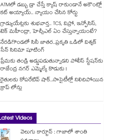
ATMలో డబ్బు డ్రా చేస్తే క్యాష్ రాకుండానే అకౌంట్లో
కట్ అయ్యాయ్.. న్యాయం చేసిన కోర్టు
గ్రాడ్యుయేట్లకు శుభవార్త.. TCS, విప్రో, ఇన్ఫోసిస్,
టెక్ మహీంద్రా, హెచ్సీఎల్ ఏం చేస్తున్నాయంటే?
నేరడిగొండలో సినీ జాతర..ప్రకృతి ఒడిలో విశ్వక్
సేన్ సినిమా షూటింగ్
ప్రేమకు తండ్రి అడ్డుపడుతున్నాడని పోలీస్ స్టేషన్⁪కు
రాజేంద్ర నగర్ ఎమ్మెల్యే కొడుకు !
రైతులకు కోపరేటివ్ షాక్..సొసైటీల్లో నిలిచిపోయిన
క్రాప్ లోన్లు
Latest Videos
వెలుగు కార్టూన్ : గాజాలో శాంతి