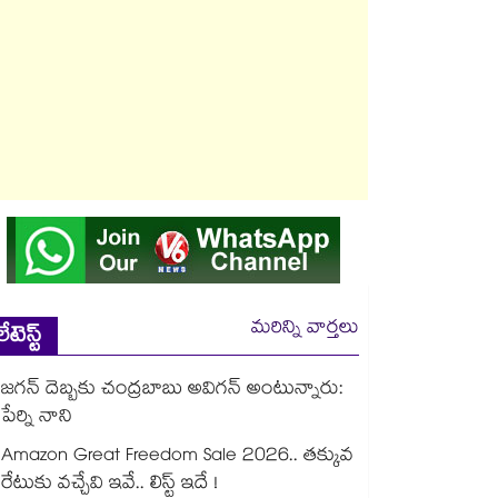
మరిన్ని వార్తలు
లేటెస్ట్
జగన్ దెబ్బకు చంద్రబాబు అవిగన్ అంటున్నారు:
పేర్ని నాని
Amazon Great Freedom Sale 2026.. తక్కువ
రేటుకు వచ్చేవి ఇవే.. లిస్ట్ ఇదే !