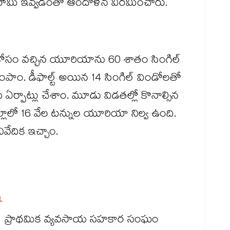
ని హామీ ఇవ్వడంతో ఆందోళన విరమించారు.
 కోసం వచ్చిన యూరియాను 60 శాతం సింగిల్
పంపాం. డీఫాల్ట్​ అయిన 14 సింగిల్​ విండోలతో
 ఏర్పాట్లు చేశాం. మూడు విడతల్లో కొనాల్సిన
లాలో 16 వేల టన్నుల యూరియా నిల్వ ఉంది.
ివేదిక ఇచ్చాం.
ా
ారి ప్రాథమిక వ్యవసాయ సహకార సంఘం