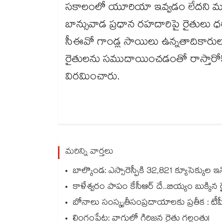
సకాలంలో యూరియా ఇవ్వడం లేదని మంగ
బాన్సువాడ ప్రధాన రహదారిపై రైతులు ధర
సీఈవో గాండ్ల సాయిలు ఉన్నతాదికారుల దృష
రైతులను సముదాయించడంతో రాస్తార
విరమించారు.
మరిన్ని వార్తలు
బాల్కొండ: ఎస్సారెస్పీకి 32,821 క్యూసెక్కుల ఇన్
కాళేశ్వరం పాపం కేసీఆర్ దే..బియ్యం బుక్కిన రై
బోనాలు సంస్కృతీసంప్రదాయాలకు ప్రతీక : టీపీసీసీ చీఫ్‌‌‌‌‌‌‌‌‌‌‌‌‌‌‌‌ మ
లింగంపేట: వాగులో గిరిజన రైతు గల్లంతు!