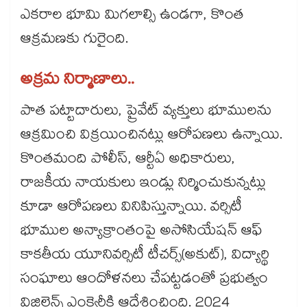
ఎకరాల భూమి మిగలాల్సి ఉండగా, కొంత
ఆక్రమణకు గురైంది.
అక్రమ నిర్మాణాలు..
పాత పట్టాదారులు, ప్రైవేట్ వ్యక్తులు భూములను
ఆక్రమించి విక్రయించినట్లు ఆరోపణలు ఉన్నాయి.
కొంతమంది పోలీస్, ఆర్టీఏ అధికారులు,
రాజకీయ నాయకులు ఇండ్లు నిర్మించుకున్నట్లు
కూడా ఆరోపణలు వినిపిస్తున్నాయి. వర్సిటీ
భూముల అన్యాక్రాంతంపై అసోసియేషన్ ఆఫ్
కాకతీయ యూనివర్సిటీ టీచర్స్(అకుట్), విద్యార్థి
సంఘాలు ఆందోళనలు చేపట్టడంతో ప్రభుత్వం
విజిలెన్స్ ఎంక్వైరీకి ఆదేశించింది. 2024