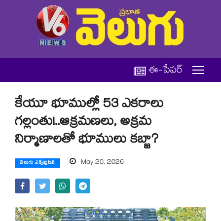
ఈ-పేపర్
కేయూ భూముల్లో 53 ఎకరాలు
గల్లంతు!..ఆక్రమణలు, అక్రమ
నిర్మాణాలతో భూములు కబ్జా?
May 20, 2026
వెలుగు ఎక్స్‌క్లుసివ్