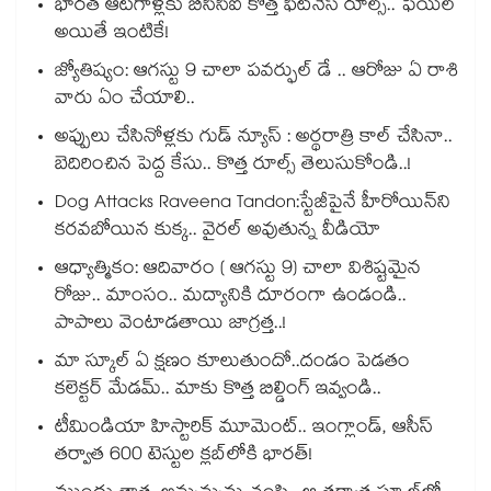
భారత ఆటగాళ్లకు బీసీసీఐ కొత్త ఫిట్‌నెస్ రూల్స్.. ఫెయిల్
అయితే ఇంటికే!
జ్యోతిష్యం: ఆగస్టు 9 చాలా పవర్ఫుల్ డే .. ఆరోజు ఏ రాశి
వారు ఏం చేయాలి..
అప్పులు చేసినోళ్లకు గుడ్ న్యూస్ : అర్థరాత్రి కాల్ చేసినా..
బెదిరించిన పెద్ద కేసు.. కొత్త రూల్స్ తెలుసుకోండి..!
Dog Attacks Raveena Tandon:స్టేజీపైనే హీరోయిన్⁬ని
కరవబోయిన కుక్క.. వైరల్ అవుతున్న వీడియో
ఆధ్యాత్మికం: ఆదివారం ( ఆగస్టు 9) చాలా విశిష్టమైన
రోజు.. మాంసం.. మద్యానికి దూరంగా ఉండండి..
పాపాలు వెంటాడతాయి జాగ్రత్త..!
మా స్కూల్ ఏ క్షణం కూలుతుందో..దండం పెడతం
కలెక్టర్ మేడమ్.. మాకు కొత్త బిల్డింగ్ ఇవ్వండి..
టీమిండియా హిస్టారిక్ మూమెంట్.. ఇంగ్లాండ్, ఆసీస్
తర్వాత 600 టెస్టుల క్లబ్‌లోకి భారత్!