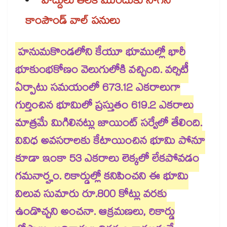
హద్దులు తేలక ముందుకు సాగని
కాంపౌండ్ వాల్ పనులు
హనుమకొండలోని కేయూ భూముల్లో భారీ
భూకుంభకోణం వెలుగులోకి వచ్చింది. వర్సిటీ
ఏర్పాటు సమయంలో 673.12 ఎకరాలుగా
గుర్తించిన భూమిలో ప్రస్తుతం 619.2 ఎకరాలు
మాత్రమే మిగిలినట్లు జాయింట్ సర్వేలో తేలింది.
వివిధ అవసరాలకు కేటాయించిన భూమి పోనూ
కూడా ఇంకా 53 ఎకరాలు లెక్కలో లేకపోవడం
గమనార్హం. రికార్డుల్లో కనిపించని ఈ భూమి
విలువ సుమారు రూ.800 కోట్లు వరకు
ఉండొచ్చని అంచనా. ఆక్రమణలు, రికార్డు