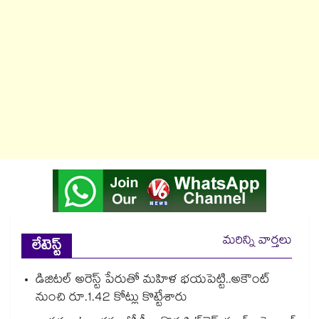
మరిన్ని వార్తలు
లేటెస్ట్
డిజిటల్ అరెస్ట్ పేరుతో మహిళ భయపెట్టి..అకౌంట్
నుంచి రూ.1.42 కోట్లు కొట్టేశారు