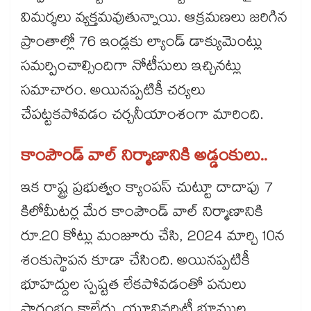
విమర్శలు వ్యక్తమవుతున్నాయి. ఆక్రమణలు జరిగిన
ప్రాంతాల్లో 76 ఇండ్లకు ల్యాండ్ డాక్యుమెంట్లు
సమర్పించాల్సిందిగా నోటీసులు ఇచ్చినట్లు
సమాచారం. అయినప్పటికీ చర్యలు
చేపట్టకపోవడం చర్చనీయాంశంగా మారింది.
కాంపౌండ్​ వాల్​ నిర్మాణానికి అడ్డంకులు..
ఇక రాష్ట్ర ప్రభుత్వం క్యాంపస్ చుట్టూ దాదాపు 7
కిలోమీటర్ల మేర కాంపౌండ్ వాల్ నిర్మాణానికి
రూ.20 కోట్లు మంజూరు చేసి, 2024 మార్చి 10న
శంకుస్థాపన కూడా చేసింది. అయినప్పటికీ
భూహద్దుల స్పష్టత లేకపోవడంతో పనులు