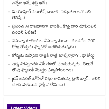
వచ్చేవి ఇవే.. లిస్ట్ ఇదే !
మియాపూర్ సంతోష్ దాబాకు వెళ్తుంటారా..? ఇది
తెలిస్తే...!
ప్రపంచ AI రాజధానిగా భారత్.. కొత్త దారి చూపించిన
నందన్ నీలేకణి
ఏమన్నా టాలెంటా.. ఏమన్నా విజనా.. రూ.4వేల 200
కోట్ల రోడ్డును ఫ్యాన్లతో ఆరబెడుతున్నరు !
కోర్టుకు వస్తారని రాత్రికి రాత్రే కూల్చేస్తారా? : హైకోర్టు
ఉక్క పోస్తుందని ఏసీ గదిలో పండుకున్నరు.. తెల్లారే
లోపు ఫ్యామిలీ మొత్తం సచ్చిపోయింది !
ట్రైన్ జనరల్ బోగీలో రక్తం కారుతున్న ట్రాలీ బ్యాగ్.. తెరిచి
చూసి షాకయిన రైల్వే పోలీసులు !