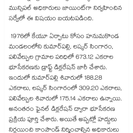
మున్సిపల్ అధికారులు జాయింట్‌‌‌‌‌‌‌‌గా నిర్వహించిన
సర్వేలో ఈ విషయం బయటపడింది.
1976లో కేయూ ఏర్పాటు కోసం హనుమకొండ
మండలంలోని కుమార్‌‌‌‌‌‌‌‌పల్లి, లష్కర్ సింగారం,
పలివేల్పుల గ్రామాల పరిధిలో 673.12 ఎకరాల
భూసేకరణకు డ్రాఫ్ట్ డిక్లరేషన్ జారీ చేశారు.
ఇందులో కుమార్‌‌‌‌‌‌‌‌పల్లి శివారులో 188.28
ఎకరాలు, లష్కర్ సింగారంలో 309.20 ఎకరాలు,
పలివేల్పుల శివారులో 175.14 ఎకరాలు ఉన్నాయి.
అనంతరం ఫైనల్ డిక్లరేషన్ ద్వారా భూసేకరణ
ప్రక్రియ పూర్తి చేశారు. అయితే అప్పట్లో హద్దులు
నిర్ణయించి కాంపౌండ్ నిర్మించాల్సిన అధికారులు