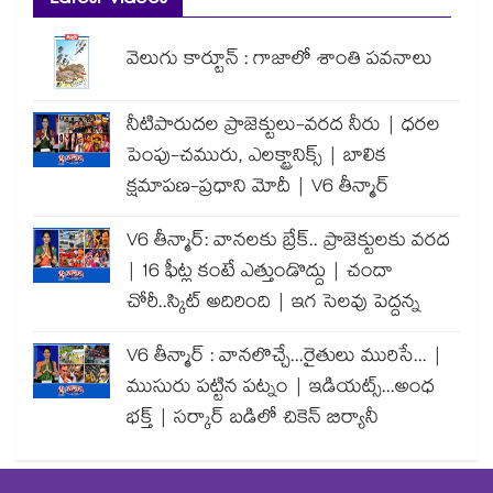
Latest Videos
వెలుగు కార్టూన్ : గాజాలో శాంతి పవనాలు
నీటిపారుదల ప్రాజెక్టులు-వరద నీరు | ధరల
పెంపు-చమురు, ఎలక్ట్రానిక్స్ | బాలిక
క్షమాపణ-ప్రధాని మోదీ | V6 తీన్మార్
V6 తీన్మార్: వానలకు బ్రేక్.. ప్రాజెక్టులకు వరద
| 16 ఫీట్ల కంటే ఎత్తుండొద్దు | చందా
చోరీ..స్కిట్ అదిరింది | ఇగ సెలవు పెద్దన్న
V6 తీన్మార్ : వానలొచ్చే...రైతులు మురిసే... |
ముసురు పట్టిన పట్నం | ఇడియట్స్...అంధ
భక్త్ | సర్కార్ బడిలో చికెన్ బిర్యానీ