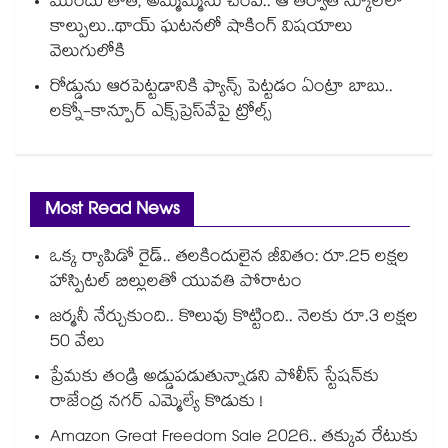
ముందు తాత, అమ్మమ్మను చంపి.. ఆ తర్వాత స్కూల్‌లో
కాల్పులు..థాయ్ ఘటనలో షాకింగ్ విషయాలు
వెలుగులోకి
రోడ్డును ఆరపెట్టడానికి ఫ్యాన్స్ పెట్టడం ఏంట్రా బాబు..
లక్నో-కాన్పూర్ ఎక్స్‌ప్రెస్‌వేపై ట్రోల్స్
Most Read News
ఒక్క ర్యాపిడో రైడ్.. తలకిందులైన జీవితం: రూ.25 లక్షల
హాస్పిటల్ బిల్లులతో యువతి పోరాటం
జర్మనీ నేర్చుకుంది.. కొలువు కొట్టింది.. నెలకు రూ.3 లక్షల
50 వేలు
ప్రేమకు తండ్రి అడ్డుపడుతున్నాడని పోలీస్ స్టేషన్⁪కు
రాజేంద్ర నగర్ ఎమ్మెల్యే కొడుకు !
Amazon Great Freedom Sale 2026.. తక్కువ రేటుకు