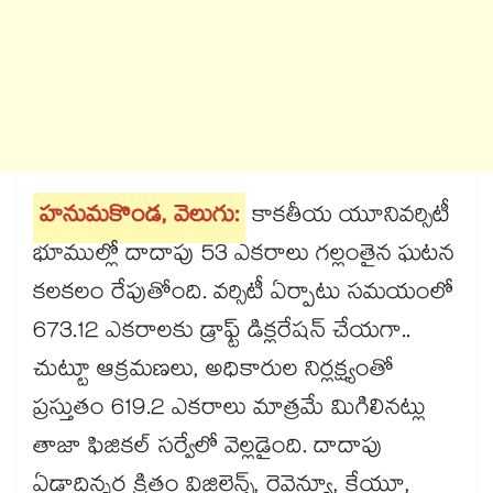
హనుమకొండ, వెలుగు:
కాకతీయ యూనివర్సిటీ
భూముల్లో దాదాపు 53 ఎకరాలు గల్లంతైన ఘటన
కలకలం రేపుతోంది. వర్సిటీ ఏర్పాటు సమయంలో
673.12 ఎకరాలకు డ్రాఫ్ట్ డిక్లరేషన్ చేయగా..
చుట్టూ ఆక్రమణలు, అధికారుల నిర్లక్ష్యంతో
ప్రస్తుతం 619.2 ఎకరాలు మాత్రమే మిగిలినట్లు
తాజా ఫిజికల్ సర్వేలో వెల్లడైంది. దాదాపు
ఏడాదిన్నర క్రితం విజిలెన్స్, రెవెన్యూ, కేయూ,