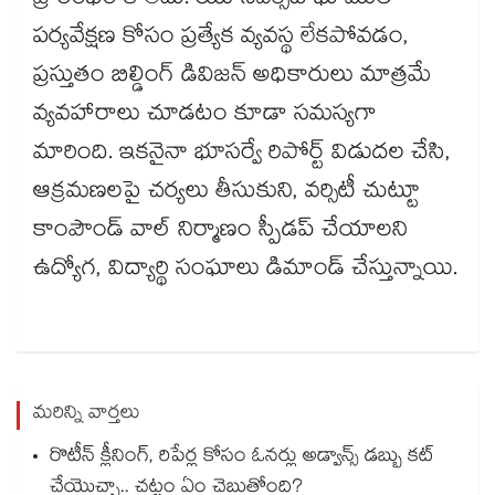
ప్రారంభం కాలేదు. యూనివర్సిటీ భూముల
పర్యవేక్షణ కోసం ప్రత్యేక వ్యవస్థ లేకపోవడం,
ప్రస్తుతం బిల్డింగ్ డివిజన్ అధికారులు మాత్రమే
వ్యవహారాలు చూడటం కూడా సమస్యగా
మారింది. ఇకనైనా భూసర్వే రిపోర్ట్ విడుదల చేసి,
ఆక్రమణలపై చర్యలు తీసుకుని, వర్సిటీ చుట్టూ
కాంపౌండ్ వాల్ నిర్మాణం స్పీడప్​ చేయాలని
ఉద్యోగ, విద్యార్థి సంఘాలు డిమాండ్ చేస్తున్నాయి.
మరిన్ని వార్తలు
రొటీన్ క్లీనింగ్, రిపేర్ల కోసం ఓనర్లు అడ్వాన్స్ డబ్బు కట్
చేయెుచ్చా.. చట్టం ఏం చెబుతోంది?