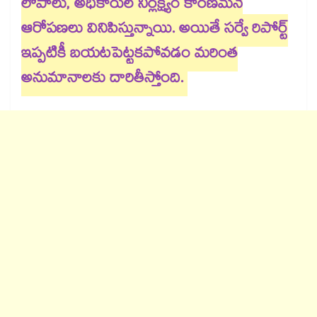
లోపాలు, అధికారుల నిర్లక్ష్యం కారణమనే
ఆరోపణలు వినిపిస్తున్నాయి. అయితే సర్వే రిపోర్ట్
ఇప్పటికీ బయటపెట్టకపోవడం మరింత
అనుమానాలకు దారితీస్తోంది.