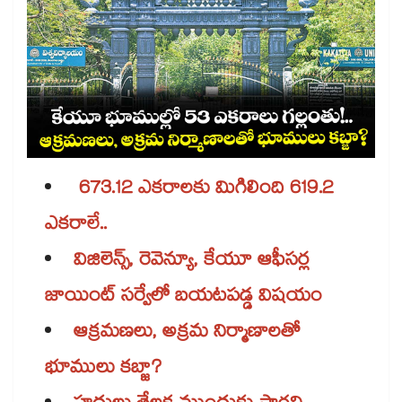
673.12 ఎకరాలకు మిగిలింది 619.2
ఎకరాలే..
విజిలెన్స్, రెవెన్యూ, కేయూ ఆఫీసర్ల
జాయింట్ సర్వేలో బయటపడ్డ విషయం
ఆక్రమణలు, అక్రమ నిర్మాణాలతో
భూములు కబ్జా?