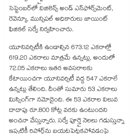
సెప్టెంబర్‌‌‌‌‌‌‌‌లో విజిలెన్స్ అండ్ ఎన్‌‌‌‌‌‌‌‌ఫోర్స్​మెంట్,
రెవెన్యూ, మున్సిపల్ అధికారులు జాయింట్
ఫిజికల్ సర్వే నిర్వహించారు.
యూనివర్సిటీకి ఉండాల్సిన 673.12 ఎకరాల్లో
619.20 ఎకరాలు మాత్రమే ఉన్నట్లు, అందులో
72.05 ఎకరాలు ఇతర అవసరాలకు
కేటాయించగా యూనివర్సిటీ వద్ద 547 ఎకరాలే
ఉన్నట్లు తేలింది. దీంతో సుమారు 53 ఎకరాలు
మిస్సింగ్‌‌‌‌‌‌‌‌గా నమోదైంది. ఈ 53 ఎకరాల విలువ
దాదాపు రూ.800 కోట్ల వరకు ఉంటుందని
అంచనా వేస్తున్నారు. సర్వే పూర్తై నెలలు గడుస్తున్నా
ఇప్పటికీ రిపోర్ట్‌‌‌‌‌‌‌‌ను బయటపెట్టకపోవడంపై