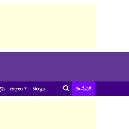
ైఫ్
జిల్లాలు
దర్వాజ
ఈ-పేపర్