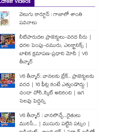
Latest Videos
వెలుగు కార్టూన్ : గాజాలో శాంతి
పవనాలు
నీటిపారుదల ప్రాజెక్టులు-వరద నీరు |
ధరల పెంపు-చమురు, ఎలక్ట్రానిక్స్ |
బాలిక క్షమాపణ-ప్రధాని మోదీ | V6
తీన్మార్
V6 తీన్మార్: వానలకు బ్రేక్.. ప్రాజెక్టులకు
వరద | 16 ఫీట్ల కంటే ఎత్తుండొద్దు |
చందా చోరీ..స్కిట్ అదిరింది | ఇగ
సెలవు పెద్దన్న
V6 తీన్మార్ : వానలొచ్చే...రైతులు
మురిసే... | ముసురు పట్టిన పట్నం |