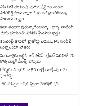
ఏపీ నీటి తరలింపు షురూ..శ్రీశైలం నుంచి
పోతిరెడ్డిపాడు ద్వారా నీళ్లు తన్నుకుపోతున్న
పొరుగు రాష్ట్రం
ఇలా తయారవుతున్నారేంటమ్మా.. భార్య చాటింగ్
చూసి భయంతో పోలీస్ స్టేషన్⁫కు భర్త !
కంటెంప్ట్ కేసులో హైకోర్టు ఎదుట.. IAS సందీప్
సుల్తానియా హాజరు
మగవాళ్లకు ఆర్టీసీ బిగ్ రిలీఫ్ ..గ్రేటర్ పరిధిలో 75
కొత్త మెట్రో డీలక్స్ బస్సులు
కోర్టుకు వస్తారని రాత్రికి రాత్రే కూల్చేస్తారా? :
హైకోర్టు
150 పోస్టుల భర్తీకి హైడ్రా నోటిఫికేషన్