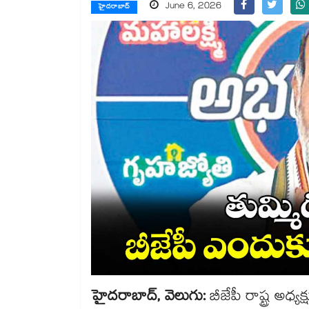
June 6, 2026
హైదరాబాద్
హైదరాబాద్, వెలుగు:
బీజేపీ రాష్ట్ర అధ