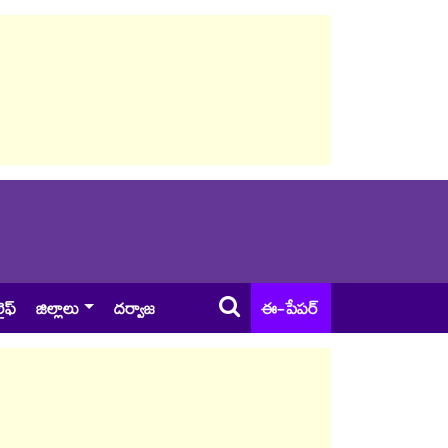
ైఫ్
జిల్లాలు
దర్వాజ
ఈ-పేపర్