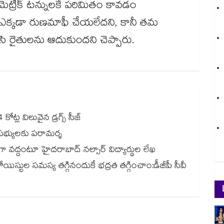
ెట్రిక్ టన్నులకే పరిమితం కావడం
్లో ఎక్కడా రుణమాఫీ చేయలేదని, కానీ తమ
ేసి రైతులను ఆదుకుందని చెప్పారు.
ట్ల విలువైన డ్రగ్స్ సీజ్
ంబ సభ్యులకు పరామర్శ
తిథిగా వద్దంటూ హైదరాబాద్ నల్సార్ విద్యార్థుల లేఖ
్టుల సమస్య తగ్గినందుకే భద్రత తగ్గించాం:డీజీపీ సీవీ