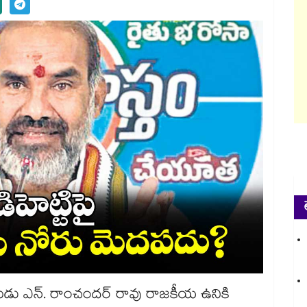
్యక్షుడు ఎన్. రాంచందర్ రావు రాజకీయ ఉనికి