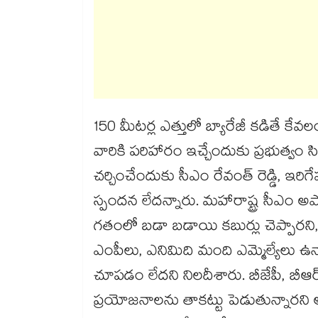
150 మీటర్ల ఎత్తులో బ్యారేజీ కడితే క
వారికి పరిహారం ఇచ్చేందుకు ప్రభుత్వం సి
చర్చించేందుకు సీఎం రేవంత్ రెడ్డి, ఇరి
స్పందన లేదన్నారు. మహారాష్ట్ర సీఎం అప
గతంలో బడా బడాయి కబుర్లు చెప్పారని, 
ఎంపీలు, ఎనిమిది మంది ఎమ్మెల్యేలు ఉన
చూపడం లేదని నిలదీశారు. బీజేపీ, బీఆర్
ప్రయోజనాలను తాకట్టు పెడుతున్నారని ఆ