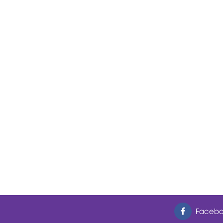
Facebo