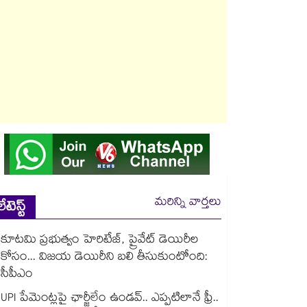
మరిన్ని వార్తలు
లేటెస్ట్
కూటమి ప్రభుత్వం హెరిటేజ్, ప్రైవేట్ డెయిరీల
కోసం... విజయ డెయిరీని బలి తీసుకుంటోంది:
సీపీఎం
UPI పేమెంట్లపై ఛార్జీలేం ఉండవ్.. ఎప్పటిలానే ఫ్రీ..