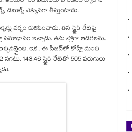
ాడు. ఇందులో 50 పరుగులు బౌండరీల ద్వారానే
స్, డబుల్స్ ఎక్కువగా తీస్తుంటాడు.
సర్లు వర్షం కురిపించాడు. తన స్ట్రైక్ రేట్‎పై
కోహ్లీ సమాధానం ఇచ్చాడు. తను స్లోగా ఆడగలను..
్చినట్లైంది. ఇక.. ఈ సీజన్‎లో కోహ్లీ మంచి
12 సగటు, 143.46 స్ట్రైక్ రేట్‌తో 505 పరుగులు
ాడు.