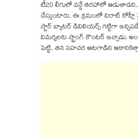
టీ20 లీగులో వన్డే తరహాలో ఆడుతాడని.. టీ2
చేస్తుంటారు. ఈ క్రమంలో విరాట్ కోహ్లీ స్ట్
స్టార్ బ్యాటర్ డివిలియర్స్ గట్టిగా ఇచ్చిపడేశ
విమర్శలకు స్ట్రాంగ్ కౌంటర్ ఇచ్చాడు. అంతే
పెట్టి.. తన సహచర ఆటగాడిని ఆకానికెత్త