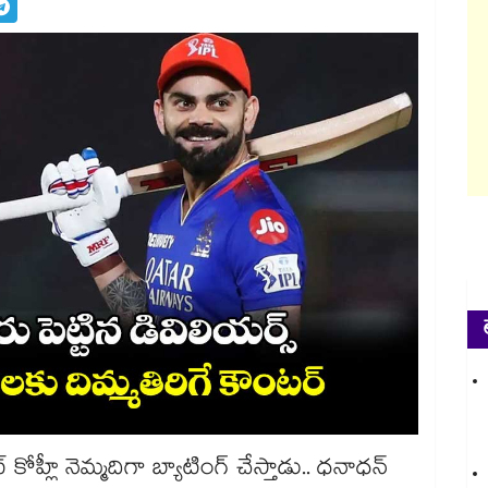
్ కోహ్లీ నెమ్మదిగా బ్యాటింగ్ చేస్తాడు.. ధనాధన్