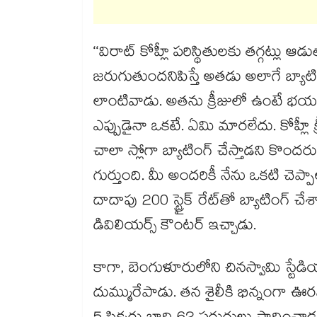
‘‘విరాట్ కోహ్లీ పరిస్థితులకు తగ్గట్లు 
జరుగుతుందనిపిస్తే అతడు అలాగే బ్యాటింగ్ చ
లాంటివాడు. అతను క్రీజులో ఉంటే భయప
ఎప్పుడైనా ఒకటే. ఏమి మారలేదు. కోహ్లీ
చాలా స్లోగా బ్యాటింగ్ చేస్తాడని కొం
గుర్తుంది. మీ అందరికీ నేను ఒకటి చెప్ప
దాదాపు 200 స్ట్రైక్ రేట్‌తో బ్యాటింగ్ 
డివిలియర్స్ కౌంటర్ ఇచ్చాడు.
కాగా, బెంగుళూరులోని చినస్వామి స్టేడియ
దుమ్మురేపాడు. తన శైలీకి భిన్నంగా ఊర