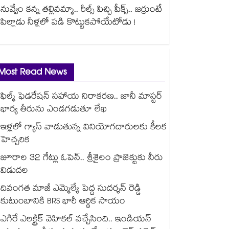
నువ్వేం కన్న తల్లివమ్మా.. రీల్స్ పిచ్చి పీక్స్.. జర్రుంటే
పిల్లాడు నీళ్లలో పడి కొట్టుకపోయేటోడు !
Most Read News
ఫిల్మ్ ఫెడరేషన్ సహాయ నిరాకరణ.. జానీ మాస్టర్
భార్య తీరును ఎండగడుతూ లేఖ
ఇళ్లలో గ్యాస్ వాడుతున్న వినియోగదారులకు కీలక
హెచ్చరిక
జూరాల 32 గేట్లు ఓపెన్.. శ్రీశైలం ప్రాజెక్టుకు నీరు
విడుదల
దివంగత మాజీ ఎమ్మెల్యే పెద్ద సుదర్శన్ రెడ్డి
కుటుంబానికి BRS భారీ ఆర్థిక సాయం
ఎగిరే ఎలక్ట్రిక్ వెహికల్ వచ్చేసింది.. ఇండియన్