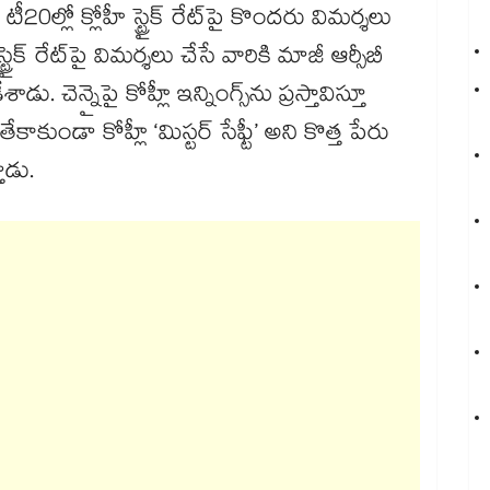
0ల్లో క్లోహీ స్ట్రైక్ రేట్‎పై కొందరు విమర్శలు
రైక్ రేట్‎పై విమర్శలు చేసే వారికి మాజీ ఆర్సీబీ
ాడు. చెన్నైపై కోహ్లీ ఇన్నింగ్స్‎ను ప్రస్తావిస్తూ
కాకుండా కోహ్లీ ‘మిస్టర్ సేఫ్టీ’ అని కొత్త పేరు
ాడు.