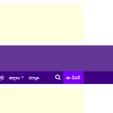
ైఫ్
జిల్లాలు
దర్వాజ
ఈ-పేపర్