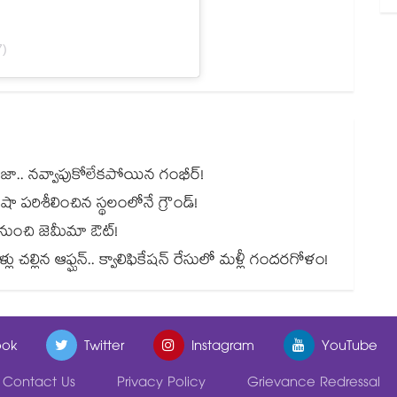
7)
జడేజా.. నవ్వాపుకోలేకపోయిన గంభీర్!
ై షా పరిశీలించిన స్థలంలోనే గ్రౌండ్!
లీగ్ నుంచి జెమీమా ఔట్!
్లు చల్లిన ఆఫ్ఘన్.. క్వాలిఫికేషన్ రేసులో మళ్లీ గందరగోళం!
ok
Twitter
Instagram
YouTube
Contact Us
Privacy Policy
Grievance Redressal