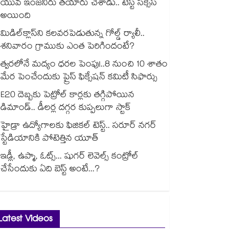
యువ ఇంజనీరు తయారు చేశాడు.. టెస్ట్ సక్సెస్
అయింది
మిడిల్‌క్లాస్‌ని కలవరపెడుతున్న గోల్డ్ ర్యాలీ..
శనివారం గ్రాముకు ఎంత పెరిగిందంటే?
త్వరలోనే మద్యం ధ‌‌ర‌‌ల పెంపు!..8 నుంచి 10 శాతం
మేర పెంచేందుకు ప్రైస్ ఫిక్సేష‌‌న్ క‌‌మిటీ సిఫార్సు
E20 దెబ్బకు పెట్రోల్ కార్లకు తగ్గిపోయిన
డిమాండ్.. డీలర్ల దగ్గర కుప్పలుగా స్టాక్
హైడ్రా ఉద్యోగాలకు ఫిజికల్ టెస్ట్.. సరూర్ నగర్
స్టేడియానికి పోటెత్తిన యూత్
ఇడ్లీ, ఉప్మా, ఓట్స్... షుగర్ లెవెల్స్ కంట్రోల్
చేసేందుకు ఏది బెస్ట్ అంటే...?
Latest Videos