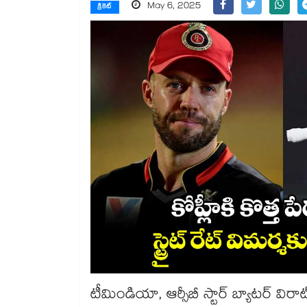
May 6, 2025
క్రికెట్
టీమిండియా, ఆర్సీబీ స్టార్ బ్యాటర్ విరాట