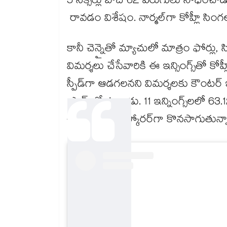
5 సిక్సర్లు బాది 62 పరుగులు సాధించ
రావడం విశేషం. నార్మల్‎గా కోహ్లీ సింగల్
కానీ చెన్నైతో మ్యాచులో మాత్రం ఫోర్లు, సిక్
విమర్శలు చేసేవారికి ఈ ఇన్సింగ్స్‎తో 
స్పీడ్‎గా ఆడగలనని విమర్శలకు కౌంటర్ ఇచ
ఫామ్‎లో ఉన్నాడు. 11 ఇన్నింగ్స్‌లలో 63.
చేసి లీగ్ టాప్ స్కోరర్‎గా కొనసాగుతున్న