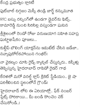
కేంద్ర ప్రభుత్వం క్లారిటీ
ఫుట్‎బాల్ దిగ్గజం మెస్సీ తండ్రి జార్జ్ కన్నుమూత
RTC బస్సు రన్నింగ్⁫లో ఉండగా డ్రైవర్‌కు ఫిట్స్..
కామారెడ్డి నుంచి సిరిసిల్ల వస్తుండగా ఘటన
శ్రీశైలంలో రెండో రోజు వరుణయాగ సహిత సహస్ర
ఘట్టాభిషేకం పూజలు...
కుల్దీప్ బౌలింగ్ యాక్షన్‌ను ఇమిటేట్ చేసిన జడేజా..
నవ్వాపుకోలేకపోయిన గంభీర్!
నా వైకల్యం చూసి రైడ్స్ క్యాన్సిల్ చేస్తున్నరు.. కన్నీళ్లు
తెప్పిస్తున్న హైదరాబాద్ రాపిడో రైడర్ గాథ
కేరళలో మరో వరల్డ్ క్లాస్ క్రికెట్ స్టేడియం.. జై షా
పరిశీలించిన స్థలంలోనే గ్రౌండ్!
హైదరాబాద్ లోని ఈ ఏరియాల్లో.. ఫేక్ నంబర్
ప్లేట్స్ దొరికాయి... మీ బండి కొంచెం చెక్
చేసుకోండి..!