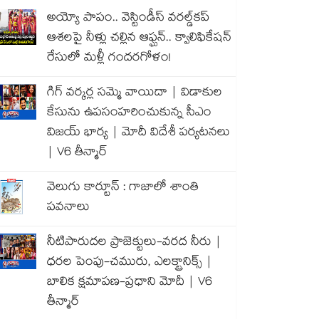
అయ్యో పాపం.. వెస్టిండీస్ వరల్డ్‌కప్
ఆశలపై నీళ్లు చల్లిన ఆఫ్ఘన్.. క్వాలిఫికేషన్
రేసులో మళ్లీ గందరగోళం!
గిగ్ వర్కర్ల సమ్మె వాయిదా | విడాకుల
కేసును ఉపసంహరించుకున్న సీఎం
విజయ్ భార్య | మోదీ విదేశీ పర్యటనలు
| V6 తీన్మార్
వెలుగు కార్టూన్ : గాజాలో శాంతి
పవనాలు
నీటిపారుదల ప్రాజెక్టులు-వరద నీరు |
ధరల పెంపు-చమురు, ఎలక్ట్రానిక్స్ |
బాలిక క్షమాపణ-ప్రధాని మోదీ | V6
తీన్మార్