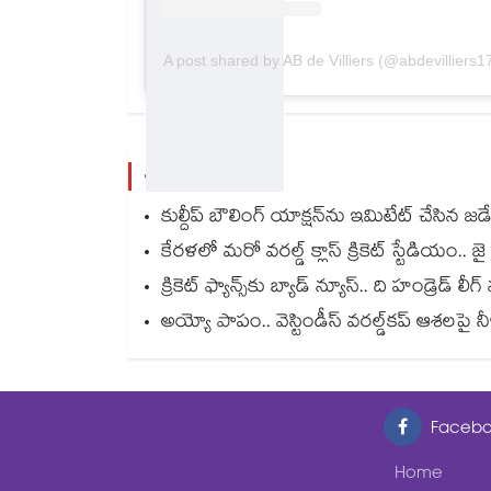
A post shared by AB de Villiers (@abdevilliers1
మరిన్ని వార్తలు
కుల్దీప్ బౌలింగ్ యాక్షన్‌ను ఇమిటేట్ చేసిన 
కేరళలో మరో వరల్డ్ క్లాస్ క్రికెట్ స్టేడియం.. జ
క్రికెట్ ఫ్యాన్స్‌కు బ్యాడ్ న్యూస్.. ది హండ్రెడ్ 
అయ్యో పాపం.. వెస్టిండీస్ వరల్డ్‌కప్ ఆశలపై నీళ
Facebo
Home