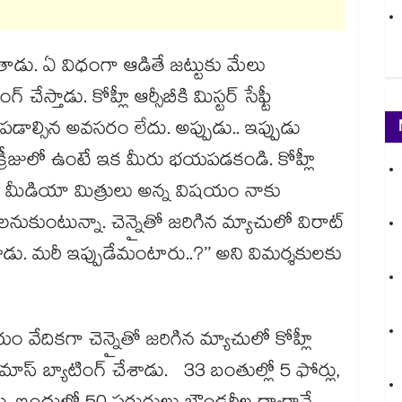
ఆడుతాడు. ఏ విధంగా ఆడితే జట్టుకు మేలు
ేస్తాడు. కోహ్లీ ఆర్సీబీకి మిస్టర్ సేఫ్టీ
డాల్సిన అవసరం లేదు. అప్పుడు.. ఇప్పుడు
 క్రీజులో ఉంటే ఇక మీరు భయపడకండి. కోహ్లీ
దరు మీడియా మిత్రులు అన్న విషయం నాకు
ాలనుకుంటున్నా. చెన్నైతో జరిగిన మ్యాచులో విరాట్
చేశాడు. మరీ ఇప్పుడేమంటారు..?’’ అని విమర్శకులకు
ం వేదికగా చెన్నైతో జరిగిన మ్యాచులో కోహ్లీ
మాస్ బ్యాటింగ్ చేశాడు. 33 బంతుల్లో 5 ఫోర్లు,