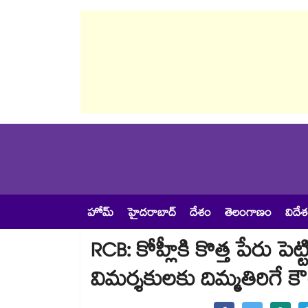
హోమ్
హైదరాబాద్
దేశం
తెలంగాణం
విదే
RCB: కోహ్లీకి కొత్త పేరు పెట్టి
విమర్శకులకు దిమ్మతిరిగే క