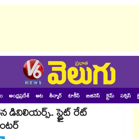
శం
ఆంధ్రప్రదేశ్
ఆట
తీన్మార్
టాకీస్
బిజినెస్
క్రైమ్
సక్సెస్
ల
న డివిలియర్స్.. స్ట్రైట్ రేట్
ౌంటర్