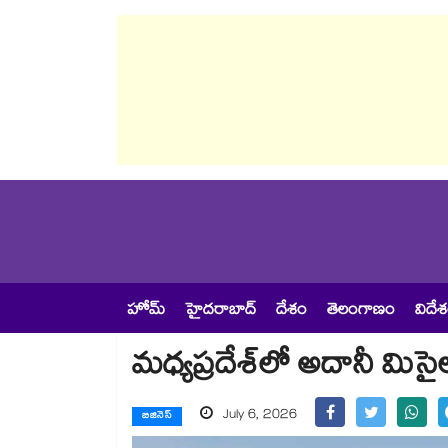
హోమ్
హైదరాబాద్
దేశం
తెలంగాణం
విదే
మధ్యప్రదేశ్‌‌‌‌లో అదానీ మిసై
July 6, 2026
బిజినెస్