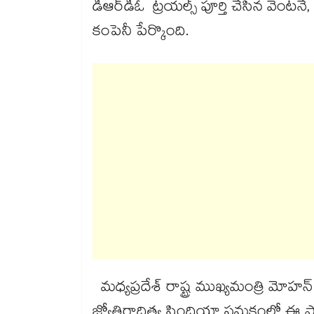
డీఆర్‌‌‌‌డీఓ ట్రయల్స్‌‌ పూర్తి చేసిన వెంటన
కంపెనీ పేర్కొంది.
మధ్యప్రదేశ్‌‌ రాష్ట్ర ముఖ్యమంత్రి మోహన్ 
జ్యోతిరాదిత్య సింధియా సమక్షంలో ఈ ప్