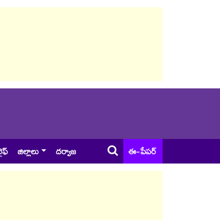
ైఫ్
జిల్లాలు
దర్వాజ
ఈ-పేపర్