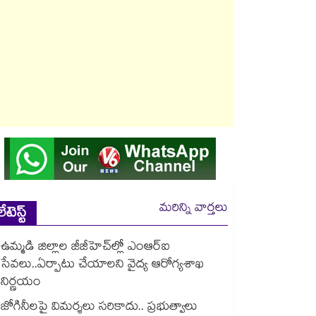
మరిన్ని వార్తలు
లేటెస్ట్
ఉమ్మడి జిల్లాల జీజీహెచ్‌‌ల్లో ఎంఆర్ఐ
సేవలు..ఏర్పాటు చేయాలని వైద్య ఆరోగ్యశాఖ
నిర్ణయం
జోగినీలపై విమర్శలు సరికాదు.. ప్రభుత్వాలు