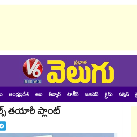
శం
ఆంధ్రప్రదేశ్
ఆట
తీన్మార్
టాకీస్
బిజినెస్
క్రైమ్
సక్సెస్
ల
ల్స్ తయారీ ప్లాంట్