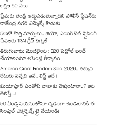
లక్షల 50 వేలు
ప్రేమకు తండ్రి అడ్డుపడుతున్నాడని పోలీస్ స్టేషన్⁪కు
రాజేంద్ర నగర్ ఎమ్మెల్యే కొడుకు !
5Gలో కొత్త మార్పులు.. జియో, ఎయిర్‌టెల్ స్లైసింగ్
సేవలకు TRAI గ్రీన్ సిగ్నల్
తిరుగుబాటు మొదలైంది : E20 పెట్రోల్ బంద్
చేయాలంటూ అసెంబ్లీ తీర్మానం
Amazon Great Freedom Sale 2026.. తక్కువ
రేటుకు వచ్చేవి ఇవే.. లిస్ట్ ఇదే !
మియాపూర్ సంతోష్ దాబాకు వెళ్తుంటారా..? ఇది
తెలిస్తే...!
50 ఏండ్ల వయసులోనూ దృఢంగా ఉండటానికి ఈ
సింపుల్ ఎక్సర్సైజ్స్ ట్రై చేయండి!