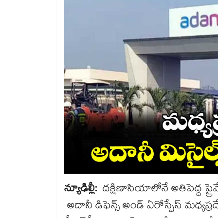
న్యూఢిల్లీ:
దక్షిణాసియాలోనే అతిపెద్ద ప్రైవేట
అదానీ డిఫెన్స్ అండ్ ఏరోస్పేస్ మధ్యప్రద