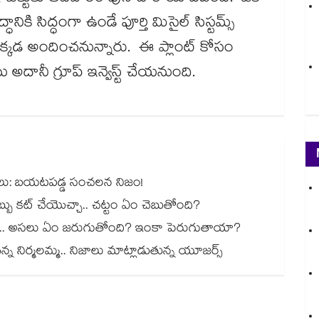
ికి సిద్ధంగా ఉండే పూర్తి మిసైల్‌‌ సిస్టమ్స్
ను ఇక్కడ అందించనున్నారు. ఈ ప్లాంట్ కోసం
దానీ గ్రూప్ ఇన్వెస్ట్ చేయనుంది.
ార్జీలు: బయటపడ్డ సంచలన నిజం!
్ డబ్బు కట్ చేయెుచ్చా.. చట్టం ఏం చెబుతోంది?
ల్డ్.. అసలు ఏం జరుగుతోంది? ఇంకా పెరుగుతాయా?
్న నిర్మలమ్మ.. నిజాలు మాట్లాడుతున్న యూజర్స్