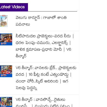
Latest Videos
వెలుగు కార్టూన్ : గాజాలో శాంతి
పవనాలు
నీటిపారుదల ప్రాజెక్టులు-వరద నీరు |
ధరల పెంపు-చమురు, ఎలక్ట్రానిక్స్ |
బాలిక క్షమాపణ-ప్రధాని మోదీ | V6
తీన్మార్
V6 తీన్మార్: వానలకు బ్రేక్.. ప్రాజెక్టులకు
వరద | 16 ఫీట్ల కంటే ఎత్తుండొద్దు |
చందా చోరీ..స్కిట్ అదిరింది | ఇగ
సెలవు పెద్దన్న
V6 తీన్మార్ : వానలొచ్చే...రైతులు
మురిసే... | ముసురు పట్టిన పట్నం |