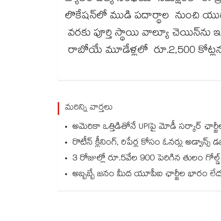
లొకేషన్‌‌‌‌లో ముడి పదార్థాల నుంచి యుద్ధాన
వరకు పూర్తి స్థాయి వాల్యూ చెయిన్‌‌‌‌
రాబోయే మూడేళ్లలో రూ.2,500 కోట్లను అ
మరిన్ని వార్తలు
అమెరికా ఒత్తిడితోనే UPIపై మోడీ సర్కార్‌ ఛ
రొటీన్ క్లీనింగ్, రిపేర్ల కోసం ఓనర్లు అడ్వాన్స
3 రోజుల్లో రూ.5వేల 900 పెరిగిన తులం గో
అబ్బబ్బే జనం మీద యూపీఐ ఛార్జీల భారం లేదన