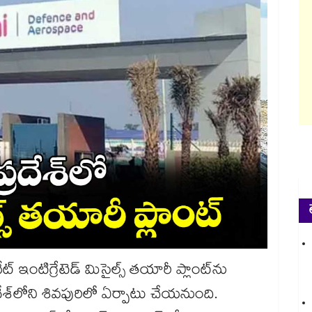
్ ఇంటిగ్రేటెడ్ మిసైల్స్‌‌ తయారీ ప్లాంట్‌‌ను
ేశ్‌‌‌‌లోని శివపురిలో ఏర్పాటు చేయనుంది.