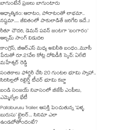
బాగుంటేనే ప్రజలు బాగుంటారు
ఆధ్యాత్మికం: ఆరాటం, పోరాటంతో లాభమా..
నష్టమా.... జీవితంలో పాకులాడితే జరిగేది ఇదే..!
రీతూ చౌదరి, డెమన్ పవన్ జంటగా ‘బంగారం’
ఆల్బమ్ సాంగ్ విడుదల
కాంగ్రెస్, బీఆర్ఎస్ మధ్య అవినీతి బంధం..మూసీ
పేరుతో రూ.21వేల కోట్ల దోపిడీకి స్కెచ్: ఏలేటి
మహేశ్వర్ రెడ్డి
సంతకాలు ఫోర్జరీ చేసి 20 గుంటల భూమి స్వాహా..
సిరిసిల్లలో రిటైర్డ్ టీచర్ భూమి కబ్జా
బండి సంజయ్ నివాసంలో బీజేపీ ఎంపీలు,
ఎమ్మెల్యేల భేటీ
Pallaburusu Trailer: ఆసక్తి పెంచుతున్న ‘పళ్ళ
బురుసు’ ట్రైలర్... సినిమా ఎలా
ఉండబోతోందంటే?