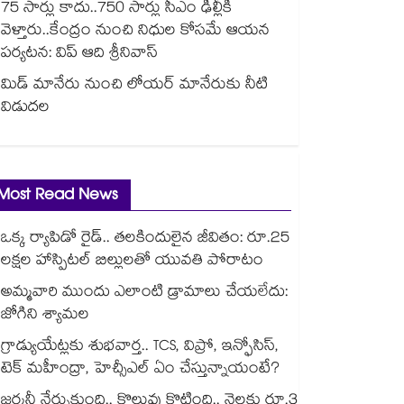
75 సార్లు కాదు..75‌‌‌‌‌‌‌‌0 సార్లు సీఎం ఢిల్లీకి
వెళ్తారు..కేంద్రం నుంచి నిధుల కోసమే ఆయన
పర్యటన: విప్ ఆది శ్రీనివాస్
మిడ్ మానేరు నుంచి లోయర్ మానేరుకు నీటి
విడుదల
Most Read News
ఒక్క ర్యాపిడో రైడ్.. తలకిందులైన జీవితం: రూ.25
లక్షల హాస్పిటల్ బిల్లులతో యువతి పోరాటం
అమ్మవారి ముందు ఎలాంటి డ్రామాలు చేయలేదు:
జోగిని శ్యామల
గ్రాడ్యుయేట్లకు శుభవార్త.. TCS, విప్రో, ఇన్ఫోసిస్,
టెక్ మహీంద్రా, హెచ్సీఎల్ ఏం చేస్తున్నాయంటే?
జర్మనీ నేర్చుకుంది.. కొలువు కొట్టింది.. నెలకు రూ.3