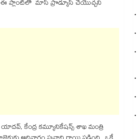
ే, ఈ ప్లాంట్‌‌లో మాస్‌‌ ప్రొడ్యూస్ చేయొచ్చని
యాదవ్, కేంద్ర కమ్యూనికేషన్స్‌‌‌‌ శాఖ మంత్రి
రాజెక్టుకు ఆదివారం పునాది రాయి పడింది. ఒకే