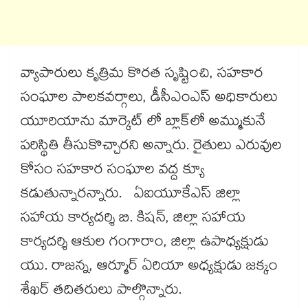
వ్యాపారులు కృత్రిమ కొరత సృష్టించి, సహకార
సంఘాల పాలకవర్గాలు, డీసీఎంఎస్​ అధికారులు
యూరియాను మార్కెట్ లో బ్లాక్​లో అమ్ముకునే
పరిస్థితి తీసుకొచ్చారని అన్నారు. రైతులు ఎరువుల
కోసం సహకార సంఘాల వద్ద క్యూ
కడుతున్నారన్నారు. ఏఐయూకేఎస్ జిల్లా
సహాయ కార్యదర్శి బి. కిషన్, జిల్లా సహాయ
కార్యదర్శి ఆకుల గంగారాం, జిల్లా ఉపాధ్యక్షుడు
యు. రాజన్న, ఆర్మూర్ ఏరియా అధ్యక్షుడు జక్కం
శేఖర్ తదితరులు పాల్గొన్నారు.