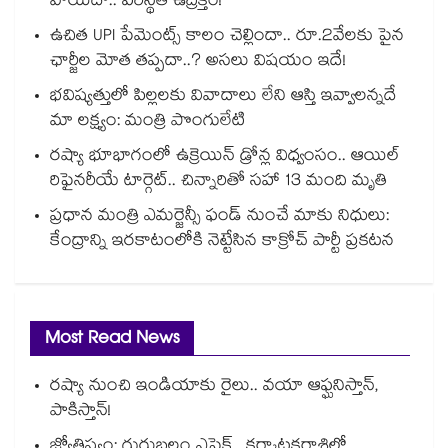
వాయిదా.. పరిస్థితి ఉద్రిక్తం!
ఉచిత UPI పేమెంట్స్ కాలం చెల్లిందా.. రూ.2వేలకు పైన
ఛార్జీల మోత తప్పదా..? అసలు విషయం ఇదే!
భవిష్యత్తులో పిల్లలకు వివాదాలు లేని ఆస్తి ఇవ్వాలన్నదే
మా లక్ష్యం: మంత్రి పొంగులేటి
రష్యా భూభాగంలో ఉక్రెయిన్ డ్రోన్ల విధ్వంసం.. ఆయిల్
రిఫైనరీయే టార్గెట్.. చిన్నారితో సహా 13 మంది మృతి
ప్రధాన మంత్రి ఎమర్జెన్సీ ఫండ్ నుంచే మాకు నిధులు:
కేంద్రాన్ని ఇరకాటంలోకి నెట్టేసిన కాక్రోచ్ పార్టీ ప్రకటన
Most Read News
రష్యా నుంచి ఇండియాకు రైలు.. వయా ఆఫ్ఘనిస్తాన్,
పాకిస్తాన్!
జ్యోతిష్యం: గురుబలం ఎఫెక్ట్.. కర్కాటకరాశిలో