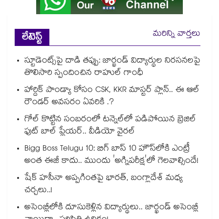
మరిన్ని వార్తలు
లేటెస్ట్
స్టూడెంట్స్‎పై దాడి తప్పు: జార్ఖండ్ విద్యార్థుల నిరసనలపై
తొలిసారి స్పందించిన రాహుల్ గాంధీ
హార్దిక్ పాండ్యా కోసం CSK, KKR మాస్టర్ ప్లాన్.. ఈ ఆల్
రౌండర్ అవసరం ఏవరికి .?
గోల్ కొట్టిన సంబరంలో టన్నెల్⁭లో పడిపోయిన బ్రెజిల్
ఫుట్ బాల్ ప్లేయర్.. వీడియో వైరల్
Bigg Boss Telugu 10: బిగ్ బాస్ 10 హౌస్‌లోకి ఎంట్రీ
అంత ఈజీ కాదు.. ముందు 'అగ్నిపరీక్ష'లో గెలవాల్సిందే!
షేక్ హసీనా అప్పగింతపై భారత్, బంగ్లాదేశ్ మధ్య
చర్చలు..!
అసెంబ్లీలోకి దూసుకెళ్లిన విద్యార్థులు.. జార్ఖండ్ అసెంబ్లీ