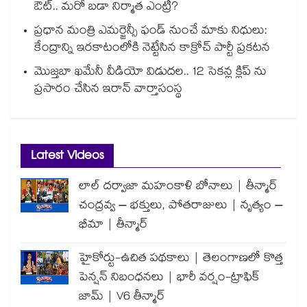
ఔట్.. మరో బడా నిర్మాత ఎంట్రీ?
ప్రధాన మంత్రి ఎమర్జెన్సీ ఫండ్ నుంచే మాకు నిధులు:
కేంద్రాన్ని ఇరకాటంలోకి నెట్టేసిన కాక్రోచ్ పార్టీ ప్రకటన
మొజ్తబా ఖమేనీ వీడియో విడుదల.. 12 సెకన్ల క్లిప్ ను
ప్రసారం చేసిన ఇరాన్ వార్తాసంస్థ
Latest Videos
లాల్ దర్వాజా మహంకాళి బోనాలు | తీన్మార్
చంద్రవ్వ – భక్తులు, పోతరాజులు | నృత్యం –
భీమా | తీన్మార్
హైకోర్టు-ఉచిత పథకాలు | తెలంగాణలో కొత్త
పెన్షన్ నిబంధనలు | భారీ వర్షం-ట్రాఫిక్
జామ్ | V6 తీన్మార్