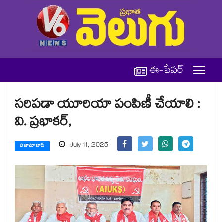
ఈ-పేపర్
సరిపడా యూరియా పంపిణీ చేయాలి :
వి. ప్రభాకర్,
July 11, 2025
నిజామాబాద్