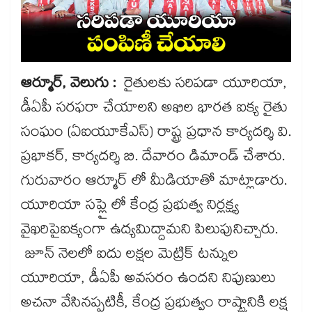
ఆర్మూర్​, వెలుగు :
రైతులకు సరిపడా యూరియా,
డీఏపీ సరఫరా చేయాలని అఖిల భారత ఐక్య రైతు
సంఘం (ఏఐయూకేఎస్)​ రాష్ట్ర ప్రధాన కార్యదర్శి వి.
ప్రభాకర్, కార్యదర్శి బి. దేవారం డిమాండ్ చేశారు.
గురువారం ఆర్మూర్ లో మీడియాతో మాట్లాడారు.
యూరియా సప్లై లో కేంద్ర ప్రభుత్వ నిర్లక్ష్య
వైఖరిపైఐక్యంగా ఉద్యమిద్దామని పిలుపునిచ్చారు.
జూన్​ నెలలో ఐదు లక్షల మెట్రిక్ టన్నుల
యూరియా, డీఏపీ అవసరం ఉందని నిపుణులు
అచనా వేసినప్పటికీ, కేంద్ర ప్రభుత్వం రాష్ట్రానికి లక్ష