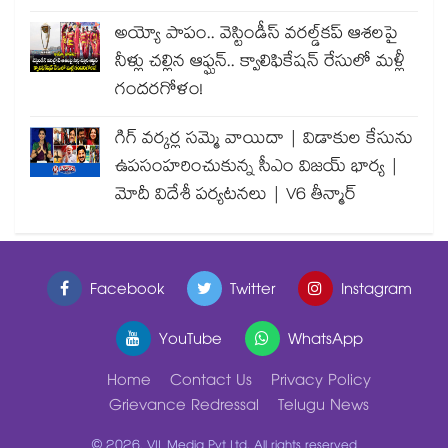
అయ్యో పాపం.. వెస్టిండీస్ వరల్డ్‌కప్ ఆశలపై
నీళ్లు చల్లిన ఆఫ్ఘన్.. క్వాలిఫికేషన్ రేసులో మళ్లీ
గందరగోళం!
గిగ్ వర్కర్ల సమ్మె వాయిదా | విడాకుల కేసును
ఉపసంహరించుకున్న సీఎం విజయ్ భార్య |
మోదీ విదేశీ పర్యటనలు | V6 తీన్మార్
Facebook
Twitter
Instagram
YouTube
WhatsApp
Home
Contact Us
Privacy Policy
Grievance Redressal
Telugu News
© 2026, VIL Media Pvt Ltd. All rights reserved