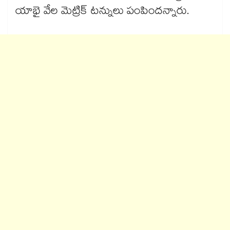
యాభై వేల మెట్రిక్ టన్నులు పంపిందన్నారు.