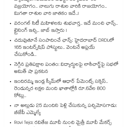
వజ్రయోగం.. నాలుగు రాశుల వారికి రాజయోగం..
మిగతా రాశుల వారి జాతకం ఇదే..!
వరంగల్ సిటీ మహిళలకు శుభవార్త.. ఇదే మంచి ఛాన్స్..
ట్రైనింగ్ ఇచ్చి.. జాబ్ ఇస్తారు !
చదువుతూనే సంపాదించే ఛాన్స్: హైదరాబాద్ DRDLలో
165 ఇంటర్న్‌షిప్ పోస్టులు.. వెంటనే అప్లయ్
చేసుకోండి..
నెగ్గిన ప్రతిపక్షాల పంతం: విద్యార్థులపై లాఠీచార్జ్‎పై సభలో
అమిత్ షా ప్రకటన
ఇందిరమ్మ ఇండ్ల స్కీమ్‌‌‌‌‌‌‌‌లో ఆధార్ పేమెంట్స్ సక్సెస్..
రెండున్నర లక్షల మంది ఖాతాల్లోకి రూ.6వేల 800
కోట్లు..
నా అల్లుడు 25 మందిని పెళ్లి చేసుకున్న పచ్చిమోసగాడు:
బీజేపీ ఎమ్మెల్యే
Ravi Teja: రవితేజ మూవీ నుంచి మైత్రీ మూవీ మేకర్స్