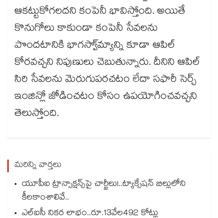
ఆకట్టుకోగలదని కంపెనీ భావిస్తోంది. అయితే
కొనుగోలు కాకుండా కంపెనీ సేవలను
పొందటానికి భాగస్వా్మ్యాన్ని కూడా ఆపిల్
కోరవచ్చని నిపుణులు చెబుతున్నారు. దీనిని ఆపిల్
సిరి సేవలను మెరుగుపరచటం లేదా సఫారీ సెర్చ్
ఇంజిన్లో జోడించటం కోసం ఉపయోగించవచ్చని
తెలుస్తోంది.
మరిన్ని వార్తలు
యూపీఐ ట్రాన్సాక్షన్స్‌‌‌‌‌‌‌‌‌‌‌‌‌‌‌‌పై చార్జీలు!..ట్యాక్సేషన్ బిల్లులోని
కీలకాంశాలివే..
ఎల్ఐసీ నికర లాభం..రూ.13వేల492 కోట్లు