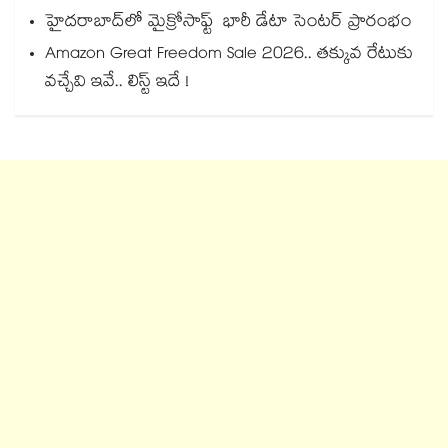
హైదరాబాద్‌‌‌‌‌‌‌‌లో మైక్రోసాఫ్ట్ భారీ డేటా సెంటర్ ప్రారంభం
Amazon Great Freedom Sale 2026.. తక్కువ రేటుకు
వచ్చేవి ఇవే.. లిస్ట్ ఇదే !