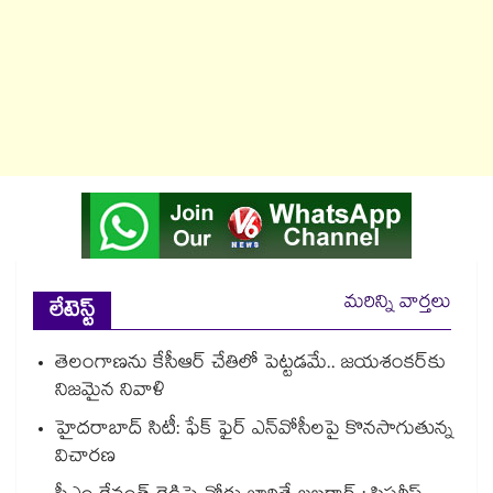
మరిన్ని వార్తలు
లేటెస్ట్
తెలంగాణను కేసీఆర్‌‌ చేతిలో పెట్టడమే.. జయశంకర్‌‌కు
నిజమైన నివాళి
హైదరాబాద్ సిటీ: ఫేక్ ఫైర్ ఎన్‌వోసీలపై కొనసాగుతున్న
విచారణ