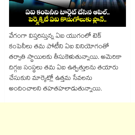
వేగంగా విస్తరిస్తున్న ఏఐ యుగంలో టెక్
కంపెనీలు తమ పోటీని ఏఐ వినియోగంతో
తర్వాతి స్థాయిలకు తీసుకెళుతున్నాయి. అమెరికా
దిగ్గజ సంస్థలు తమ ఏఐ ఉత్పత్తులను తయారు
చేసుకుని మార్కెట్లో ఉత్తమ సేవలను
అందించాలని తహతహలాడుతున్నాయి.