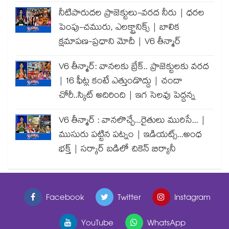
నీటిపారుదల ప్రాజెక్టులు-వరద నీరు | ధరల
పెంపు-చమురు, ఎలక్ట్రానిక్స్ | బాలిక
క్షమాపణ-ప్రధాని మోదీ | V6 తీన్మార్
V6 తీన్మార్: వానలకు బ్రేక్.. ప్రాజెక్టులకు వరద
| 16 ఫీట్ల కంటే ఎత్తుండొద్దు | చందా
చోరీ..స్కిట్ అదిరింది | ఇగ సెలవు పెద్దన్న
V6 తీన్మార్ : వానలొచ్చే...రైతులు మురిసే... |
ముసురు పట్టిన పట్నం | ఇడియట్స్...అంధ
భక్త్ | సర్కార్ బడిలో చికెన్ బిర్యానీ
Facebook
Twitter
Instagram
YouTube
WhatsApp