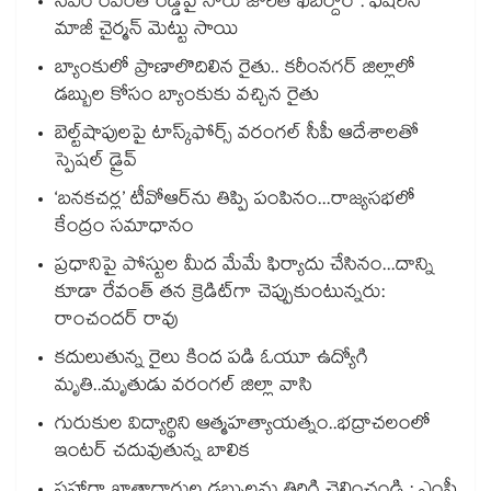
సీఎం రేవంత్ రెడ్డిపై నోరు జారితే ఖబర్దార్ : ఫిషరీస్
మాజీ చైర్మన్ మెట్టు సాయి
బ్యాంకులో ప్రాణాలొదిలిన రైతు.. కరీంనగర్ జిల్లాలో
డబ్బుల కోసం బ్యాంకుకు వచ్చిన రైతు
బెల్ట్‌‌‌‌‌‌‌‌‌‌‌‌‌‌‌‌‌‌‌‌‌‌‌‌‌‌‌‌‌‌‌‌షాపులపై టాస్క్‌‌‌‌‌‌‌‌‌‌‌‌‌‌‌‌‌‌‌‌‌‌‌‌‌‌‌‌‌‌‌‌ఫోర్స్ వరంగల్‌‌‌‌‌‌‌‌‌‌‌‌‌‌‌‌‌‌‌‌‌‌‌‌‌‌‌‌‌‌‌‌ సీపీ ఆదేశాలతో
స్పెషల్ డ్రైవ్‌‌‌‌‌‌‌‌‌‌‌‌‌‌‌‌‌‌‌‌‌‌‌‌‌‌‌‌‌‌‌‌
‘బనకచర్ల’ టీవోఆర్‌‌‌‌‌‌‌‌ను తిప్పి పంపినం...రాజ్యసభలో
కేంద్రం సమాధానం
ప్రధానిపై పోస్టుల మీద మేమే ఫిర్యాదు చేసినం...దాన్ని
కూడా రేవంత్ తన క్రెడిట్‌‌‌‌గా చెప్పుకుంటున్నరు:
రాంచందర్ రావు
కదులుతున్న రైలు కింద పడి ఓయూ ఉద్యోగి
మృతి..మృతుడు వరంగల్ జిల్లా వాసి
గురుకుల విద్యార్థిని ఆత్మహత్యాయత్నం..భద్రాచలంలో
ఇంటర్ చదువుతున్న బాలిక