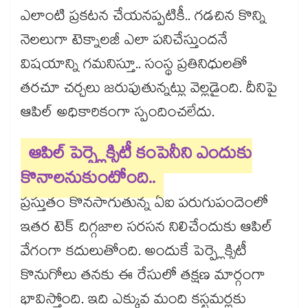
ఎలాంటి ప్రకటన చేయనప్పటికీ.. గడచిన కొన్ని
నెలలుగా టెక్నాలజీ ఎలా పనిచేస్తుందనే
విషయాన్ని గమనిస్తూ.. సంస్థ ప్రతినిధులతో
తరచూ చర్చలు జరుపుతున్నట్లు వెల్లడైంది. దీనిపై
ఆపిల్ అధికారికంగా స్పందించలేదు.
ఆపిల్ పెర్ప్లెక్సిటీ కంపెనీని ఎందుకు
కొనాలనుకుంటోంది..
ప్రస్తుతం కొనసాగుతున్న ఏఐ పరుగుపందెంలో
ఇతర టెక్ దిగ్గజాల సరసన నిలిచేందుకు ఆపిల్
వేగంగా కదులుతోంది. అందుకే పెర్ప్లెక్సిటీ
కొనుగోలు తనకు ఈ రేసులో తక్షణ మార్గంగా
భావిస్తోంది. ఇది ఎక్కువ మంది కస్టమర్లకు