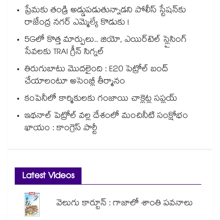
ప్రేమకు తండ్రి అడ్డుపడుతున్నాడని పోలీస్ స్టేషన్⁪కు
రాజేంద్ర నగర్ ఎమ్మెల్యే కొడుకు !
5Gలో కొత్త మార్పులు.. జియో, ఎయిర్‌టెల్ స్లైసింగ్
సేవలకు TRAI గ్రీన్ సిగ్నల్
తిరుగుబాటు మొదలైంది : E20 పెట్రోల్ బంద్
చేయాలంటూ అసెంబ్లీ తీర్మానం
కంపెనీలో కార్మికులకు గంజాయి చాక్లెట్ల సప్లయ్
ఇథనాల్ పెట్రోల్ వల్ల దేశంలో మంచినీటి సంక్షోభం
ఖాయం : కాంగ్రెస్ పార్టీ
Latest Videos
వెలుగు కార్టూన్ : గాజాలో శాంతి పవనాలు