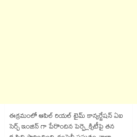
ఈక్రమంలో ఆపిల్ రియల్ టైమ్ కాన్వర్జేషన్ ఏఐ
సెర్చ్ ఇంజిన్ గా పేరొందిన పెర్ప్లెక్సిటీపై తన