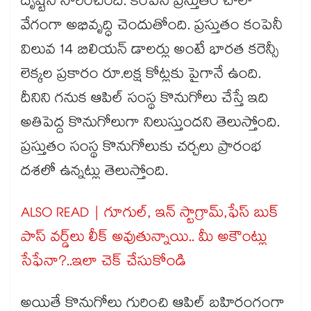
దృష్టిని సారించింది. కంపెనీ ప్రస్తుతం చాలా
వేగంగా అభివృద్ధి చెందుతోంది. ప్రస్తుతం కంపెనీ
విలువ 14 బిలియన్ డాలర్లు అంటే భారత కరెన్సీ
లెక్కల ప్రకారం రూ.లక్ష కోట్లకు పైగానే ఉంది.
దీనిని గనుక ఆపిల్ సంస్థ కొనుగోలు చేస్తే ఇది
అతిపెద్ద కొనుగోలుగా నిలుస్తుందని తెలుస్తోంది.
ప్రస్తుతం సంస్థ కొనుగోలుకు చర్చలు ప్రారంభ
దశలో ఉన్నట్లు తెలుస్తోంది.
ALSO READ | గూగుల్, ఇన్ స్టాగ్రామ్,ఫేస్ బుక్
పాస్ వర్డ్⁬లు లీక్ అవుతున్నాయి.. మీ అకౌంట్లు
సేఫేనా?..ఇలా చెక్ చేసుకోండి
అయితే కొనుగోలు గురించి ఆపిల్ బహిరంగంగా