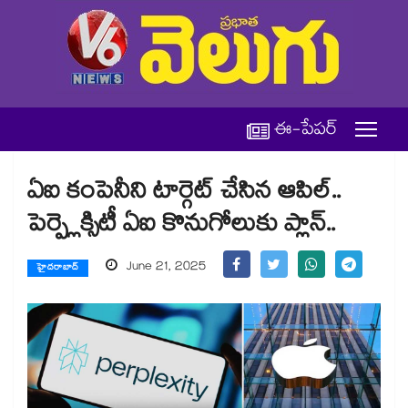
ఈ-పేపర్
ఏఐ కంపెనీని టార్గెట్ చేసిన ఆపిల్..
పెర్ప్లెక్సిటీ ఏఐ కొనుగోలుకు ప్లాన్..
June 21, 2025
హైదరాబాద్