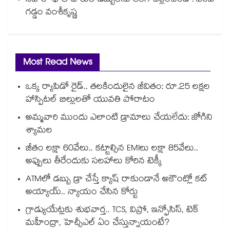
సహారా ఖాతాదారుల డబ్బులను తిరిగి చెల్లించండి : ఎంపీ
గడ్డం వంశీకృష్ణ
Most Read News
ఒక్క ర్యాపిడో రైడ్.. తలకిందులైన జీవితం: రూ.25 లక్షల
హాస్పిటల్ బిల్లులతో యువతి పోరాటం
అమ్మవారి ముందు ఎలాంటి డ్రామాలు చేయలేదు: జోగిని
శ్యామల
జీతం లక్షా 60వేలు.. కట్టాల్సిన EMIలు లక్షా 85వేలు..
అప్పులు తీరేందుకు సలహాలు కోరిన టెక్కీ
ATMలో డబ్బు డ్రా చేస్తే క్యాష్ రాకుండానే అకౌంట్లో కట్
అయ్యాయ్.. న్యాయం చేసిన కోర్టు
గ్రాడ్యుయేట్లకు శుభవార్త.. TCS, విప్రో, ఇన్ఫోసిస్, టెక్
మహీంద్రా, హెచ్సీఎల్ ఏం చేస్తున్నాయంటే?