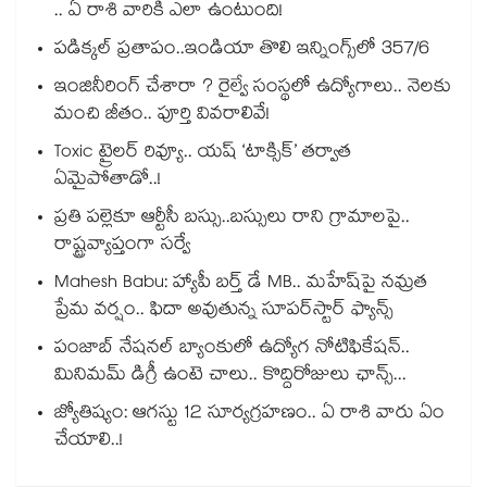
.. ఏ రాశి వారికి ఎలా ఉంటుంది!
పడిక్కల్‌‌ ప్రతాపం..ఇండియా తొలి ఇన్నింగ్స్‌‌లో 357/6
ఇంజినీరింగ్ చేశారా ? రైల్వే సంస్థలో ఉద్యోగాలు.. నెలకు
మంచి జీతం.. పూర్తి వివరాలివే!
Toxic ట్రైలర్ రివ్యూ.. యష్ ‘టాక్సిక్’ తర్వాత
ఏమైపోతాడో..!
ప్రతి పల్లెకూ ఆర్టీసీ బస్సు..బస్సులు రాని గ్రామాలపై..
రాష్ట్రవ్యాప్తంగా సర్వే
Mahesh Babu: హ్యాపీ బర్త్ డే MB.. మహేష్‌పై నమ్రత
ప్రేమ వర్షం.. ఫిదా అవుతున్న సూపర్‌స్టార్ ఫ్యాన్స్
పంజాబ్ నేషనల్ బ్యాంకులో ఉద్యోగ నోటిఫికేషన్..
మినిమమ్ డిగ్రీ ఉంటె చాలు.. కొద్దిరోజులు ఛాన్స్...
జ్యోతిష్యం: ఆగస్టు 12 సూర్యగ్రహణం.. ఏ రాశి వారు ఏం
చేయాలి..!