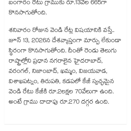
బంగారం రేటు గ్రాముకు రూ.13వేల 665గా
కొనసాగుతోంది.
శనివారం రోజున వెండి రేట్ల విషయానికి వస్తే..
జూన్ 13, 2026న దేశవ్యాప్తంగా మార్పు లేకుండా
స్థిరంగా కొనసాగుతోంది. దీంతో రెండు తెలుగు
రాష్ట్రాల్లోని ప్రధాన నగరాలైన హైదరాబాద్,
వరంగల్, నిజాంబాద్, ఖమ్మం, విజయవాడ,
విశాఖపట్నం, తిరుపతి, కడపలో కేజీ స్వచ్ఛమైన
వెండి రేటు కేజీకి రూ.2లక్షల 70వేలుగా ఉంది.
అంటే గ్రాము దాదాపు రూ.270 దగ్గర ఉంది.