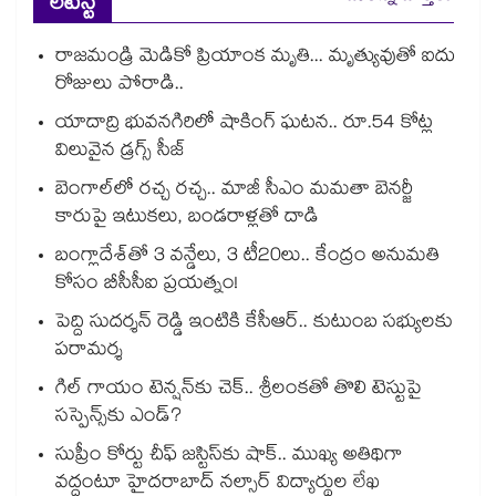
లేటెస్ట్
రాజమండ్రి మెడికో ప్రియాంక మృతి... మృత్యువుతో ఐదు
రోజులు పోరాడి..
యాదాద్రి భువనగిరిలో షాకింగ్ ఘటన.. రూ.54 కోట్ల
విలువైన డ్రగ్స్ సీజ్
బెంగాల్⁭లో రచ్చ రచ్చ.. మాజీ సీఎం మమతా బెనర్జీ
కారుపై ఇటుకలు, బండరాళ్లతో దాడి
బంగ్లాదేశ్⁬తో 3 వన్డేలు, 3 టీ20లు.. కేంద్రం అనుమతి
కోసం బీసీసీఐ ప్రయత్నం!
పెద్ది సుదర్శన్ రెడ్డి ఇంటికి కేసీఆర్.. కుటుంబ సభ్యులకు
పరామర్శ
గిల్ గాయం టెన్షన్‌కు చెక్.. శ్రీలంకతో తొలి టెస్టుపై
సస్పెన్స్‌కు ఎండ్?
సుప్రీం కోర్టు చీఫ్ జస్టిస్⁭కు షాక్.. ముఖ్య అతిథిగా
వద్దంటూ హైదరాబాద్ నల్సార్ విద్యార్థుల లేఖ