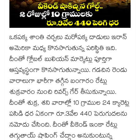
ఒకపక్క శాంతి చర్చలు మరోపక్క దాడులు ఇరాన్
అమెరికా మధ్య కొనసాగుతున్న పరిస్థితి ఇది.
దీంతో గ్లోబల్ బులియన్ మార్కెట్లు పూర్తిగా
ఆస్తవ్యస్థంగా కొనసాగుతున్నాయి. గడచిన రెండు
వారాలుగా భారీగా తగ్గిన బంగారం రేట్లు
శుక్రవారం నుంచి రివర్స్ గేర్ తీసుకున్నాయి.
దీంతో శుక్ర, శని వారాల్లో 10 గ్రాముల 24 క్యారెట్ల
పసిడి ధర ఏకంగా రూ.3వేల 440 పెరుగుదలను
నమోదు చేసింది. దీంతో వీకెండ్ ఇంకా రేట్లు
తగ్గుతాయ్ షాపింగ్ చేద్దాం అనుకుంటున్న