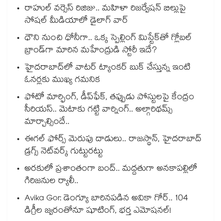
రాహుల్ వర్సెస్ రిజిజు.. మహిళా రిజర్వేషన్ బిల్లుపై
సోషల్ మీడియాలో డైలాగ్ వార్
ధౌని నుంచి ధోనీగా.. ఒక్క స్పెల్లింగ్ మిస్టేక్‌తో గ్లోబల్
బ్రాండ్‌గా మారిన మహేంద్రుడి స్టోరీ ఇదే?
హైదరాబాద్⁪లో వాటర్ ట్యాంకర్ బుక్ చేస్తున్న ఇంటి
ఓనర్లకు ముఖ్య గమనిక
ఫోటో మార్ఫింగ్, డీప్‌ఫేక్‌, తప్పుడు పోస్టులపై కేంద్రం
సీరియస్.. మెటాకు గట్టి వార్నింగ్.. అల్గారిథమ్స్
మార్చాల్సిందే..
ఈగల్ ఫోర్స్ మెరుపు దాడులు.. రాజస్థాన్, హైదరాబాద్‌
డ్రగ్స్‌ నెట్‌వర్క్‌ గుట్టురట్టు
అరకులో ప్రశాంతంగా బంద్.. మద్దతుగా అనకాపల్లిలో
గిరిజనుల ర్యాలీ..
Avika Gor: డెంగ్యూ బారినపడిన అవికా గోర్.. 104
డిగ్రీల జ్వరంతోనూ షూటింగ్, భర్త ఎమోషనల్!