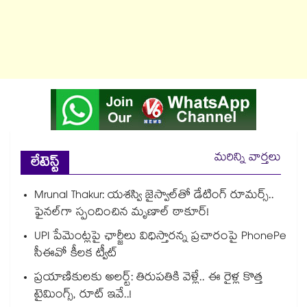
మరిన్ని వార్తలు
లేటెస్ట్
Mrunal Thakur: యశస్వి జైస్వాల్‌తో డేటింగ్ రూమర్స్‌..
ఫైనల్‌గా స్పందించిన మృణాల్ ఠాకూర్!
UPI పేమెంట్లపై ఛార్జీలు విధిస్తారన్న ప్రచారంపై PhonePe
సీఈవో కీలక ట్వీట్
ప్రయాణికులకు అలర్ట్: తిరుపతికి వెళ్లే.. ఈ రైళ్ల కొత్త
టైమింగ్స్, రూట్ ఇవే..!