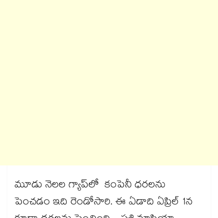
మూడు నెలల గ్యాప్‌‌‌‌లో కంపెనీ ధరలను
పెంచడం ఇది రెండోసారి. ఈ ఏడాది ఏప్రిల్‌‌‌‌ 1న