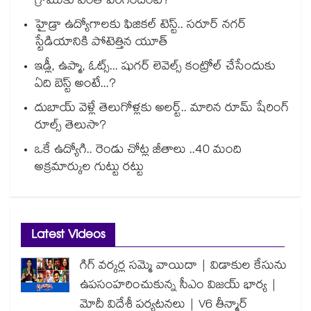
గ్రాముకు ఎంత పెరిగిందంటే?
హైడ్రా ఉద్యోగాలకు ఫిజికల్ టెస్ట్.. సరూర్ నగర్
స్టేడియానికి పోటెత్తిన యూత్
ఇడ్లీ, ఉప్మా, ఓట్స్... షుగర్ లెవెల్స్ కంట్రోల్ చేసేందుకు
ఏది బెస్ట్ అంటే...?
దుబాయ్ వెళ్లే తెలుగోళ్లకు అలర్ట్.. మారిన రూమ్ షేరింగ్‌
రూల్స్ తెలుసా?
ఒకే ఉద్యోగి.. రెండు చోట్ల జీతాలు ..40 మంది
అక్రమార్కుల గుట్టు రట్టు
Latest Videos
గిగ్ వర్కర్ల సమ్మె వాయిదా | విడాకుల కేసును
ఉపసంహరించుకున్న సీఎం విజయ్ భార్య |
మోదీ విదేశీ పర్యటనలు | V6 తీన్మార్