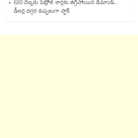
E20 దెబ్బకు పెట్రోల్ కార్లకు తగ్గిపోయిన డిమాండ్..
డీలర్ల దగ్గర కుప్పలుగా స్టాక్