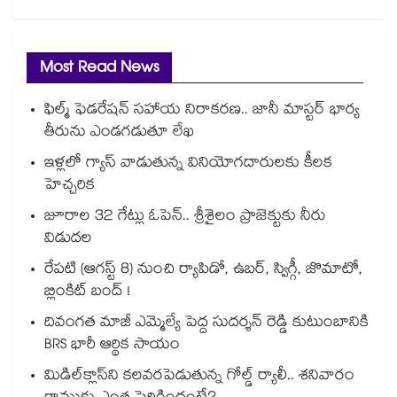
Most Read News
ఫిల్మ్ ఫెడరేషన్ సహాయ నిరాకరణ.. జానీ మాస్టర్ భార్య
తీరును ఎండగడుతూ లేఖ
ఇళ్లలో గ్యాస్ వాడుతున్న వినియోగదారులకు కీలక
హెచ్చరిక
జూరాల 32 గేట్లు ఓపెన్.. శ్రీశైలం ప్రాజెక్టుకు నీరు
విడుదల
రేపటి (ఆగస్ట్ 8) నుంచి ర్యాపిడో, ఉబర్, స్విగ్గీ, జొమాటో,
బ్లింకిట్ బంద్ !
దివంగత మాజీ ఎమ్మెల్యే పెద్ద సుదర్శన్ రెడ్డి కుటుంబానికి
BRS భారీ ఆర్థిక సాయం
మిడిల్‌క్లాస్‌ని కలవరపెడుతున్న గోల్డ్ ర్యాలీ.. శనివారం