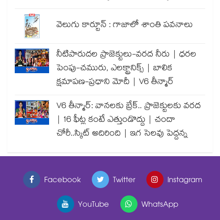
వెలుగు కార్టూన్ : గాజాలో శాంతి పవనాలు
నీటిపారుదల ప్రాజెక్టులు-వరద నీరు | ధరల
పెంపు-చమురు, ఎలక్ట్రానిక్స్ | బాలిక
క్షమాపణ-ప్రధాని మోదీ | V6 తీన్మార్
V6 తీన్మార్: వానలకు బ్రేక్.. ప్రాజెక్టులకు వరద
| 16 ఫీట్ల కంటే ఎత్తుండొద్దు | చందా
చోరీ..స్కిట్ అదిరింది | ఇగ సెలవు పెద్దన్న
Facebook
Twitter
Instagram
YouTube
WhatsApp