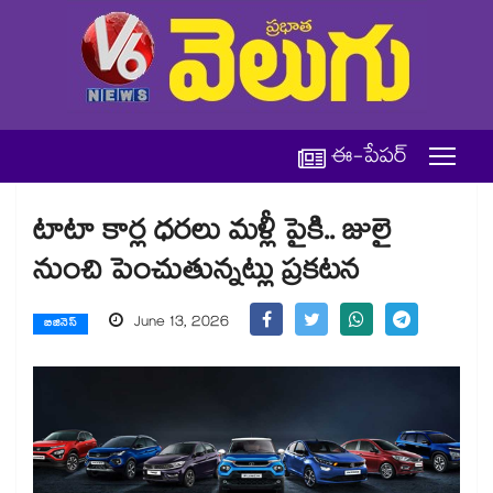
ఈ-పేపర్
టాటా కార్ల ధరలు మళ్లీ పైకి.. జులై
నుంచి పెంచుతున్నట్లు ప్రకటన
June 13, 2026
బిజినెస్