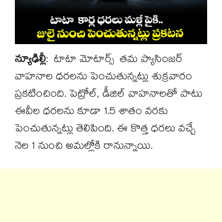
న్యూఢిల్లీ
: టాటా మోటార్స్ తమ ప్యాసింజర్
వాహనాల ధరలను పెంచుతున్నట్లు శుక్రవారం
ప్రకటించింది. పెట్రోల్, డీజిల్ వాహనాలతో పాటు
ఈవీల ధరలను కూడా 1.5 శాతం వరకు
పెంచుతున్నట్లు తెలిపింది. ఈ కొత్త ధరలు వచ్చే
నెల 1 నుంచి అమల్లోకి రానున్నాయి.