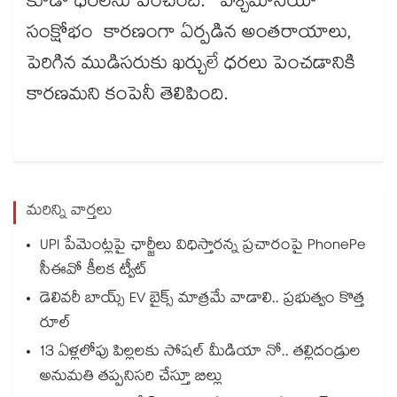
కూడా ధరలను పెంచింది. పశ్చిమాసియా
సంక్షోభం కారణంగా ఏర్పడిన అంతరాయాలు,
పెరిగిన ముడిసరుకు ఖర్చులే ధరలు పెంచడానికి
కారణమని కంపెనీ తెలిపింది.
మరిన్ని వార్తలు
UPI పేమెంట్లపై ఛార్జీలు విధిస్తారన్న ప్రచారంపై PhonePe
సీఈవో కీలక ట్వీట్
డెలివరీ బాయ్స్ EV బైక్స్ మాత్రమే వాడాలి.. ప్రభుత్వం కొత్త
రూల్
13 ఏళ్లలోపు పిల్లలకు సోషల్ మీడియా నో.. తల్లిదండ్రుల
అనుమతి తప్పనిసరి చేస్తూ బిల్లు