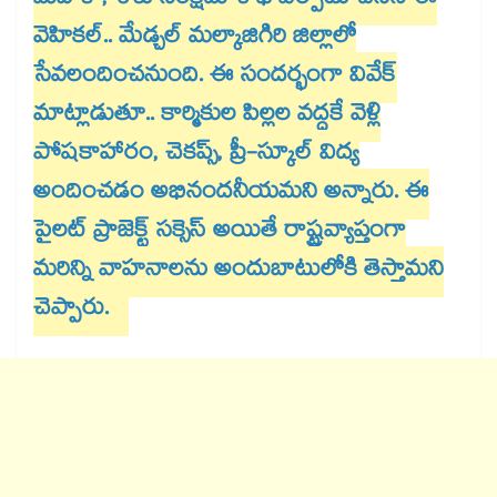
మహిళా, శిశు సంక్షేమ శాఖ ఏర్పాటు చేసిన ఈ
వెహికల్.. మేడ్చల్ మల్కాజిగిరి జిల్లాలో
సేవలందించనుంది. ఈ సందర్భంగా వివేక్​
మాట్లాడుతూ.. కార్మికుల పిల్లల వద్దకే వెళ్లి
పోషకాహారం, చెకప్స్, ప్రీ-స్కూల్ విద్య
అందించడం అభినందనీయమని అన్నారు. ఈ
పైలట్ ప్రాజెక్ట్ సక్సెస్ అయితే రాష్ట్రవ్యాప్తంగా
మరిన్ని వాహనాలను అందుబాటులోకి తెస్తామని
చెప్పారు.