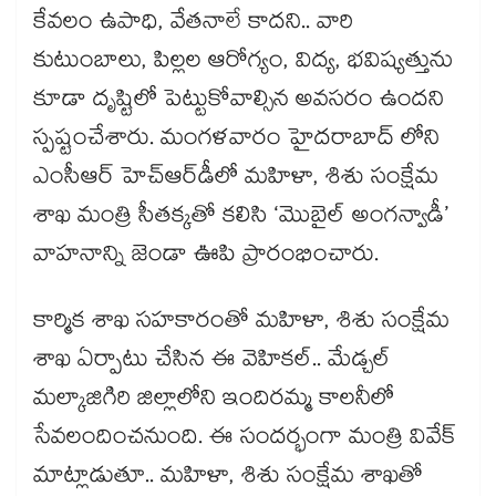
కేవలం ఉపాధి, వేతనాలే కాదని.. వారి
కుటుంబాలు, పిల్లల ఆరోగ్యం, విద్య, భవిష్యత్తును
కూడా దృష్టిలో పెట్టుకోవాల్సిన అవసరం ఉందని
స్పష్టంచేశారు. మంగళవారం హైదరాబాద్‌‌‌‌‌‌‌‌ లోని
ఎంసీఆర్ హెచ్‌‌‌‌‌‌‌‌ఆర్‌‌‌‌‌‌‌‌డీలో మహిళా, శిశు సంక్షేమ
శాఖ మంత్రి సీతక్కతో కలిసి ‘మొబైల్ అంగన్వాడీ’
వాహనాన్ని జెండా ఊపి ప్రారంభించారు.
కార్మిక శాఖ సహకారంతో మహిళా, శిశు సంక్షేమ
శాఖ ఏర్పాటు చేసిన ఈ వెహికల్.. మేడ్చల్
మల్కాజిగిరి జిల్లాలోని ఇందిరమ్మ కాలనీలో
సేవలందించనుంది. ఈ సందర్భంగా మంత్రి వివేక్​
మాట్లాడుతూ.. మహిళా, శిశు సంక్షేమ శాఖతో