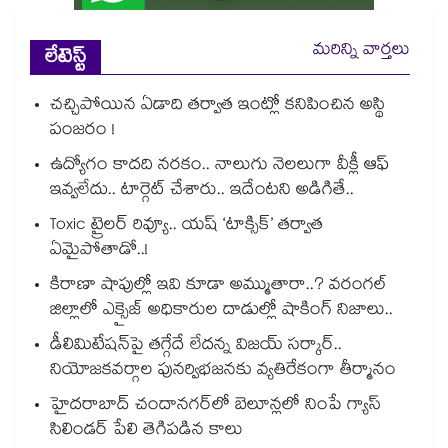
మరిన్ని వార్తలు
లేటెస్ట్
చచ్చిపోయిన ఏడాది తర్వాత ఇంట్లో కనిపించిన అస్థి
పంజరం !
ఉద్యోగం కాదది నరకం.. నాలుగు నెలలుగా వీక్లీ ఆఫ్
ఇవ్వలేదు.. టార్గెట్ చేశారు.. ఇదేంటని అడిగితే..
Toxic ట్రైలర్ రివ్యూ.. యష్ ‘టాక్సిక్’ తర్వాత
ఏమైపోతాడో..!
కిరాణా షాపుల్లో ఇవి కూడా అమ్ముతారా..? వరంగల్
జిల్లాలో ఎక్సైజ్ అధికారుల దాడుల్లో షాకింగ్ నిజాలు..
డీలిమిటేషన్‎పై తగ్గేదే లేదన్న విజయ్ సర్కార్..
నియోజకవర్గాల పునర్విభజనకు వ్యతిరేకంగా తీర్మానం
హైదరాబాద్⁪ చందానగర్⁫లో బెలూన్లలో నింపే గ్యాస్
సిలిండర్ పేలి తెగిపడిన కాలు