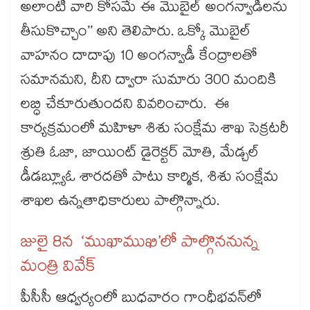
అలాంటి వారి కోసమే ఈ మొబైల్ అంగన్వాడీలను
తీసుకొచ్చాం’’ అని తెలిపారు. ఒక్కో మొబైల్
వాహనం దాదాపు 10 అంగన్వాడీ కేంద్రాలతో
సమానమని, దీని ద్వారా సుమారు 300 మందికి
లబ్ధి చేకూరుతుందని వివరించారు. ఈ
కార్యక్రమంలో మహిళా శిశు సంక్షేమ శాఖ సెక్రటరీ
శ్రుతి ఓజా, జాయింట్ డైరెక్టర్ మోతి, మేడ్చల్
డీడబ్ల్యూఓ శారదతో పాటు కార్మిక, శిశు సంక్షేమ
శాఖల ఉన్నతాధికారులు పాల్గొన్నారు.
జులై 8న ‘ముఖాముఖి’లో పాల్గొననున్న
మంత్రి వివేక్
పీసీసీ ఆధ్వర్యంలో బుధవారం గాంధీభవన్‌‌‌‌‌‌‌‌లో