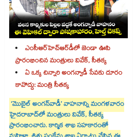
ఎంసీఆర్​హెచ్‌‌‌‌‌‌‌‌ఆర్‌‌‌‌‌‌‌‌డీలో జెండా ఊపి
ప్రారంభించిన మంత్రులు వివేక్, సీతక్క
ఏ ఒక్క చిన్నారి అంగన్వాడీ సేవకు దూరం
కావొద్దు: మంత్రి సీతక్క
‘మొబైల్ అంగన్​వాడీ’ వాహనాన్ని మంగళవారం
హైదరాబాద్​లో మంత్రులు వివేక్, సీతక్క
ప్రారంభించారు. కార్మిక శాఖ సహకారంతో