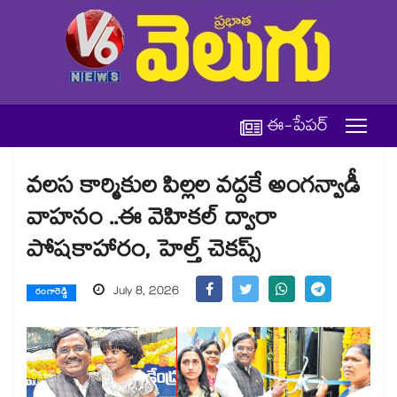
ఈ-పేపర్
వలస కార్మికుల పిల్లల వద్దకే అంగన్వాడీ
వాహనం ..ఈ వెహికల్ ద్వారా
పోషకాహారం, హెల్త్ చెకప్స్
July 8, 2026
రంగారెడ్డి