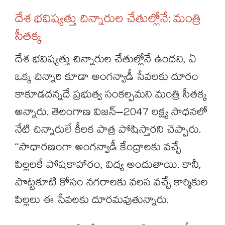
దేశ భవిష్యత్తు చిన్నారుల చేతుల్లోనే: మంత్రి
సీతక్క
దేశ భవిష్యత్తు చిన్నారుల చేతుల్లోనే ఉందని, ఏ
ఒక్క చిన్నారి కూడా అంగన్వాడీ సేవలకు దూరం
కాకూడదన్నదే ప్రభుత్వ సంకల్పమని మంత్రి సీతక్క
అన్నారు. తెలంగాణ విజన్​–2047 లక్ష్య సాధనలో
నేటి చిన్నారులే కీలక పాత్ర పోషిస్తారని చెప్పారు.
‘‘సాధారణంగా అంగన్వాడీ కేంద్రాలకు వచ్చే
పిల్లలకే పోషకాహారం, విద్య అందుతాయి. కానీ,
పొట్టకూటి కోసం నగరాలకు వలస వచ్చే కార్మికుల
పిల్లలు ఈ సేవలకు దూరమవుతున్నారు.