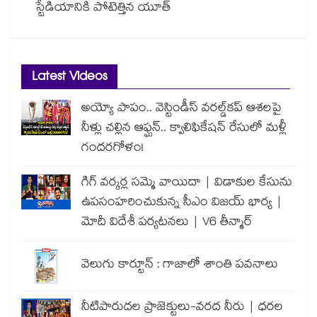
స్టేడియానికి పోటెత్తిన యూత్
Latest Videos
అయ్యో పాపం.. వెస్టిండీస్ వరల్డ్‌కప్ ఆశలపై
నీళ్లు చల్లిన ఆఫ్ఘన్.. క్వాలిఫికేషన్ రేసులో మళ్లీ
గందరగోళం!
గిగ్ వర్కర్ల సమ్మె వాయిదా | విడాకుల కేసును
ఉపసంహరించుకున్న సీఎం విజయ్ భార్య |
మోదీ విదేశీ పర్యటనలు | V6 తీన్మార్
వెలుగు కార్టూన్ : గాజాలో శాంతి పవనాలు
నీటిపారుదల ప్రాజెక్టులు-వరద నీరు | ధరల