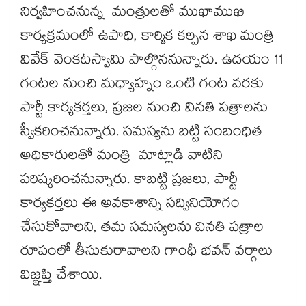
నిర్వహించనున్న మంత్రులతో ముఖాముఖి
కార్యక్రమంలో ఉపాధి, కార్మిక కల్పన శాఖ మంత్రి
వివేక్ వెంకటస్వామి పాల్గొననున్నారు. ఉదయం 11
గంటల నుంచి మధ్యాహ్నం ఒంటి గంట వరకు
పార్టీ కార్యకర్తలు, ప్రజల నుంచి వినతి పత్రాలను
స్వీకరించనున్నారు. సమస్యను బట్టి సంబంధిత
అధికారులతో మంత్రి మాట్లాడి వాటిని
పరిష్కరించనున్నారు. కాబట్టి ప్రజలు, పార్టీ
కార్యకర్తలు ఈ అవకాశాన్ని సద్వినియోగం
చేసుకోవాలని, తమ సమస్యలను వినతి పత్రాల
రూపంలో తీసుకురావాలని గాంధీ భవన్ వర్గాలు
విజ్ఞప్తి చేశాయి.