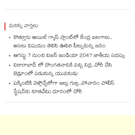
మరిన్ని వార్తలు
కొత్తూరు ఆయిల్ గ్యాస్⁪ ప్లాంట్⁫లో కేంద్ర బలగాలు..
అసలు విషయం తెలిసి ఊపిరి పీల్చుకున్న జనం
ఆగస్టు 7 నుంచి విజన్ ఇండియా 2047 జాతీయ సదస్సు
వికారాబాద్‌ లో దొంగతనానికి వచ్చి నిద్ర..చోరీ చేసి
బెడ్రూంలో పడుకున్న యువకుడు
పక్కింటికి వెళ్లొచ్చేలోగా ఇల్లు గుల్ల..పోచారం పోలీస్
స్టేషన్‌‌కు కూతవేటు దూరంలో చోరీ