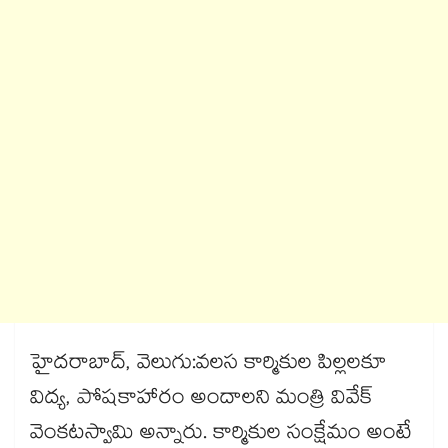
హైదరాబాద్, వెలుగు:వలస కార్మికుల పిల్లలకూ
విద్య, పోషకాహారం అందాలని మంత్రి వివేక్
వెంకటస్వామి అన్నారు. కార్మికుల సంక్షేమం అంటే