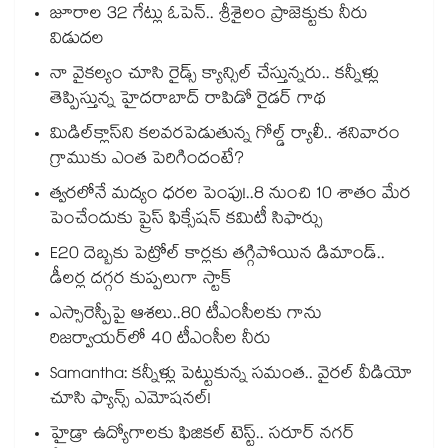
జూరాల 32 గేట్లు ఓపెన్.. శ్రీశైలం ప్రాజెక్టుకు నీరు
విడుదల
నా వైకల్యం చూసి రైడ్స్ క్యాన్సిల్ చేస్తున్నరు.. కన్నీళ్లు
తెప్పిస్తున్న హైదరాబాద్ రాపిడో రైడర్ గాథ
మిడిల్‌క్లాస్‌ని కలవరపెడుతున్న గోల్డ్ ర్యాలీ.. శనివారం
గ్రాముకు ఎంత పెరిగిందంటే?
త్వరలోనే మద్యం ధ‌‌ర‌‌ల పెంపు!..8 నుంచి 10 శాతం మేర
పెంచేందుకు ప్రైస్ ఫిక్సేష‌‌న్ క‌‌మిటీ సిఫార్సు
E20 దెబ్బకు పెట్రోల్ కార్లకు తగ్గిపోయిన డిమాండ్..
డీలర్ల దగ్గర కుప్పలుగా స్టాక్
ఎస్సారెస్పీపై ఆశలు..80 టీఎంసీలకు గాను
రిజర్వాయర్‌‌‌‌‌‌‌‌‌‌‌‌‌‌‌‌లో 40 టీఎంసీల నీరు
Samantha: కన్నీళ్లు పెట్టుకున్న సమంత.. వైరల్ వీడియో
చూసి ఫ్యాన్స్ ఎమోషనల్!
హైడ్రా ఉద్యోగాలకు ఫిజికల్ టెస్ట్.. సరూర్ నగర్