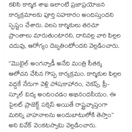
కలిసి కార్మిక శాఖ ఇలాంటి ప్రజాప్రయోజన
కార్యక్రమాలకు పూర్తి సహకారం అందిస్తుందని
స్పష్టం చేశారు. వలస కార్మికులు తరచూ
ప్రాంతాలు మారుతుంటారని, దానివల్ల వారి పిల్లల
చదువు, ఆరోగ్యం దెబ్బతింటోందని వెల్లడించారు.
‘‘మొబైల్ అంగన్వాడీ అనేది మంత్రి సీతక్క
ఆలోచన చేసిన గొప్ప కార్యక్రమం. కార్మికుల పిల్లల
వద్దకే నేరుగా వెళ్లి పోషకాహారం, చెకప్స్, ప్రీ-
స్కూల్ విద్య అందించడం అభినందనీయం. ఈ
పైలట్ ప్రాజెక్ట్ సక్సెస్ అయితే రాష్ట్రవ్యాప్తంగా
మరిన్ని వాహనాలను అందుబాటులోకి తెస్తాం’’
అని వివేక్ వెంకటస్వామి వెల్లడించారు.