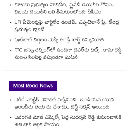
కూటమి ప్రభుత్వం హెరిటేజ్, ప్రైవేట్ డెయిరీల కోసం...
విజయ డెయిరీని బలి తీసుకుంటోంది: సీపీఎం
UPI పేమెంట్లపై ఛార్జీలేం ఉండవ్.. ఎప్పటిలానే ఫ్రీ.. కేంద్ర
ప్రభుత్వం క్లారిటీ
ఫుట్‎బాల్ దిగ్గజం మెస్సీ తండ్రి జార్జ్ కన్నుమూత
RTC బస్సు రన్నింగ్⁫లో ఉండగా డ్రైవర్‌కు ఫిట్స్.. కామారెడ్డి
నుంచి సిరిసిల్ల వస్తుండగా ఘటన
Most Read News
ఎగిరే ఎలక్ట్రిక్ వెహికల్ వచ్చేసింది.. ఇండియన్ యువ
ఇంజనీరు తయారు చేశాడు.. టెస్ట్ సక్సెస్ అయింది
దివంగత మాజీ ఎమ్మెల్యే పెద్ద సుదర్శన్ రెడ్డి కుటుంబానికి
BRS భారీ ఆర్థిక సాయం