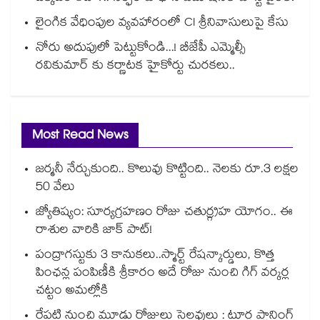
లైంగిక వేధింపుల వ్యవహారంలో CI శ్రీనివాసులుపై కేసు
నోరు అదుపులో పెట్టుకోండి...! బీజేపీ ఎమ్మెల్సీ
రవికుమార్ కు కర్ణాటక హైకోర్టు చురకలు..
Most Read News
జర్మనీ నేర్చుకుంది.. కొలువు కొట్టింది.. నెలకు రూ.3 లక్షల
50 వేలు
జ్యోతిష్యం: సూర్యగ్రహణం రోజు చతుర్గ్రహ యోగం.. ఈ
రాశుల వారికి జాక్ పాట్!
పంద్రాగస్టుకు 3 కానుకలు..స్మార్ట్ రేషన్కార్డులు, కొత్త
పింఛన్ల పంపిణీకి శ్రీకారం అదే రోజు నుంచి గిగ్ వర్కర్ల
చట్టం అమల్లోకి
రేపటి నుంచి మూడు రోజులు సెలవులు : టూర్ల ప్లానింగ్