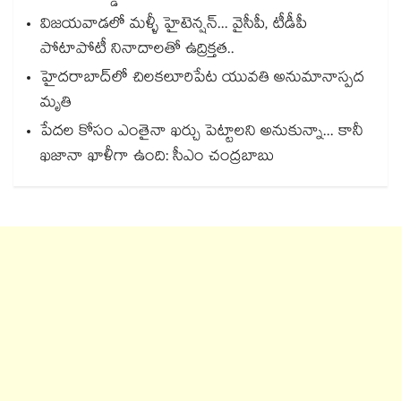
విజయవాడలో మళ్ళీ హైటెన్షన్... వైసీపీ, టీడీపీ
పోటాపోటీ నినాదాలతో ఉద్రిక్తత..
హైదరాబాద్‌లో చిలకలూరిపేట యువతి అనుమానాస్పద
మృతి
పేదల కోసం ఎంతైనా ఖర్చు పెట్టాలని అనుకున్నా... కానీ
ఖజానా ఖాళీగా ఉంది: సీఎం చంద్రబాబు