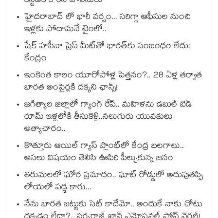
కస్టడీకి కోరిన పోలీసులు
హైదరాబాద్ లో భారీ వర్షం... సరిగ్గా ఆఫీసుల నుంచి
ఇళ్లకు పోదామనే టైంలో..
షేక్ హసీనా ప్రెస్ మీట్‎తో భారత్‎కు సంబంధం లేదు:
కేంద్రం
ఇంకెంత కాలం యూరోపోళ్ల పెత్తనం?.. 28 ఏళ్ల తర్వాత
భారత అంపైర్లకి దక్కని ఛాన్స్!
జగిత్యాల జిల్లాలో గ్యాంగ్ రేప్.. మహిళను డబుల్ బెడ్
రూమ్ ఇళ్లలోకి తీసుకెళ్లి..నలుగురు యువకులు
అత్యాచారం..
కొత్తూరు ఆయిల్ గ్యాస్⁪ ప్లాంట్⁫లో కేంద్ర బలగాలు..
అసలు విషయం తెలిసి ఊపిరి పీల్చుకున్న జనం
తిరుమలలో ఘోర ప్రమాదం.. ఘాట్ రోడ్డులో అదుపుతప్పి
లోయలో పడ్డ కారు...
నేను భారత జట్టుకు సెట్ కాదేమో.. అందుకే నాకు చోటు
దక్కడం లేదా?.. సర్ఫరాజ్ ఖాన్ ఎమోషనల్ పోస్ట్ వైరల్!