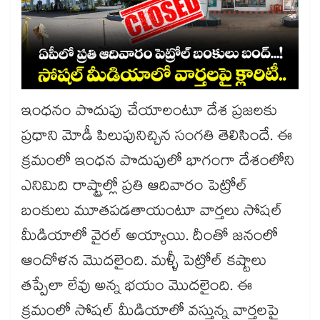
ఇంధనం పొదుపు చేయాలంటూ దేశ ప్రజలకు
ప్రధాని మోడీ పిలుపునిచ్చిన సంగతి తెలిసిందే. ఈ
క్రమంలో ఇంధన పొదుపులో భాగంగా దేశంలోని
ఎనిమిది రాష్ట్రాల్లో ప్రతి ఆదివారం పెట్రోల్
బంకులు మూతపడతాయంటూ వార్తలు సోషల్
మీడియాలో వైరల్ అయ్యాయి. దీంతో జనంలో
ఆందోళన మొదలైంది. మళ్ళీ పెట్రోల్ కష్టాలు
తప్పేలా లేవు అన్న భయం మొదలైంది. ఈ
క్రమంలో సోషల్ మీడియాలో వస్తున్న వార్తలపై