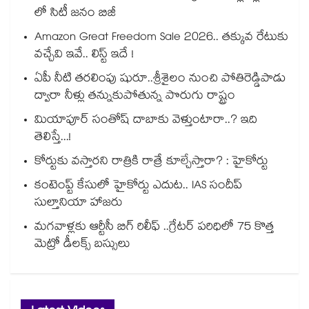
లో సిటీ జనం బిజీ
Amazon Great Freedom Sale 2026.. తక్కువ రేటుకు
వచ్చేవి ఇవే.. లిస్ట్ ఇదే !
ఏపీ నీటి తరలింపు షురూ..శ్రీశైలం నుంచి పోతిరెడ్డిపాడు
ద్వారా నీళ్లు తన్నుకుపోతున్న పొరుగు రాష్ట్రం
మియాపూర్ సంతోష్ దాబాకు వెళ్తుంటారా..? ఇది
తెలిస్తే...!
కోర్టుకు వస్తారని రాత్రికి రాత్రే కూల్చేస్తారా? : హైకోర్టు
కంటెంప్ట్ కేసులో హైకోర్టు ఎదుట.. IAS సందీప్
సుల్తానియా హాజరు
మగవాళ్లకు ఆర్టీసీ బిగ్ రిలీఫ్ ..గ్రేటర్ పరిధిలో 75 కొత్త
మెట్రో డీలక్స్ బస్సులు