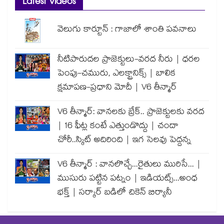
Latest Videos
వెలుగు కార్టూన్ : గాజాలో శాంతి పవనాలు
నీటిపారుదల ప్రాజెక్టులు-వరద నీరు | ధరల
పెంపు-చమురు, ఎలక్ట్రానిక్స్ | బాలిక
క్షమాపణ-ప్రధాని మోదీ | V6 తీన్మార్
V6 తీన్మార్: వానలకు బ్రేక్.. ప్రాజెక్టులకు వరద
| 16 ఫీట్ల కంటే ఎత్తుండొద్దు | చందా
చోరీ..స్కిట్ అదిరింది | ఇగ సెలవు పెద్దన్న
V6 తీన్మార్ : వానలొచ్చే...రైతులు మురిసే... |
ముసురు పట్టిన పట్నం | ఇడియట్స్...అంధ
భక్త్ | సర్కార్ బడిలో చికెన్ బిర్యానీ