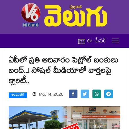
ఈ-పేపర్
ఏపీలో ప్రతి ఆదివారం పెట్రోల్ బంకులు
బంద్...! సోషల్ మీడియాలో వార్తలపై
క్లారిటీ..
May 14, 2026
ఆంధ్రప్రదేశ్