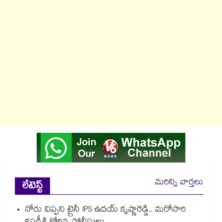
మరిన్ని వార్తలు
లేటెస్ట్
నోరు విప్పని ట్రైనీ IPS ఉదయ్ కృష్ణారెడ్డి.. మరోసారి