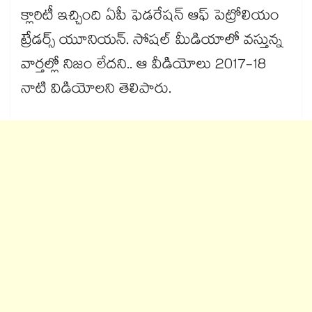
క్లారిటీ ఇచ్చింది ఏపీ ఫెడరేషన్ ఆఫ్ పెట్రోలియం
ట్రేడర్స్ యూనియన్. సోషల్ మీడియాలో వస్తున్న
వార్తల్లో నిజం లేదని.. ఆ వీడియోలు 2017-18
నాటి విడియోలని తెలిపారు.