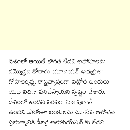
దేశంలో ఆయిల్ కొరత లేదని అపోహలను
నమ్మొద్దని కోరారు యూనియన్ అధ్యక్షులు
గోపాలకృష్ణ. రాష్ట్రవ్యాప్తంగా పెట్రోల్ బంకులు
యధావిధిగా పనిచేస్తాయని స్పష్టం చేశారు.
దేశంలో ఇంధన సరఫరా సజావుగానే
ఉందని...ఏరోజూ బంకులను మూసేసే ఆలోచన
ప్రభుత్వానికి డీలర్ల అసోసియేషన్ కు లేదని