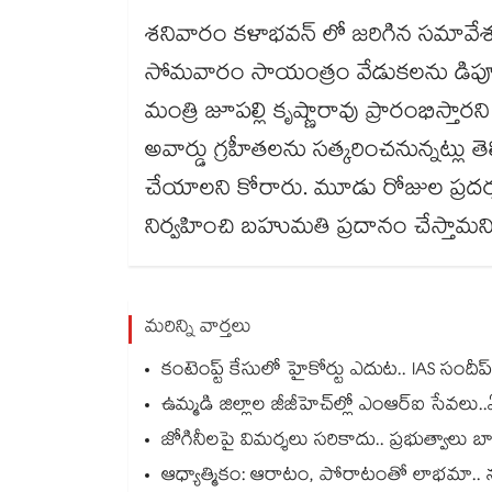
శనివారం కళాభవన్ లో జరిగిన సమావేశంల
సోమవారం సాయంత్రం వేడుకలను డిప్యూటీ
మంత్రి జూపల్లి కృష్ణారావు ప్రారంభిస్తా
అవార్డు గ్రహీతలను సత్కరించనున్నట్లు
చేయాలని కోరారు. మూడు రోజుల ప్రదర్శ
నిర్వహించి బహుమతి ప్రదానం చేస్తామని 
మరిన్ని వార్తలు
కంటెంప్ట్ కేసులో హైకోర్టు ఎదుట.. IAS సందీ
ఉమ్మడి జిల్లాల జీజీహెచ్‌‌ల్లో ఎంఆర్ఐ సేవల
జోగినీలపై విమర్శలు సరికాదు.. ప్రభుత్వాలు 
ఆధ్యాత్మికం: ఆరాటం, పోరాటంతో లాభమా.. నష్