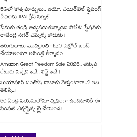
5Gలో కొత్త మార్పులు.. జియో, ఎయిర్‌టెల్ స్లైసింగ్
సేవలకు TRAI గ్రీన్ సిగ్నల్
ప్రేమకు తండ్రి అడ్డుపడుతున్నాడని పోలీస్ స్టేషన్⁪కు
రాజేంద్ర నగర్ ఎమ్మెల్యే కొడుకు !
తిరుగుబాటు మొదలైంది : E20 పెట్రోల్ బంద్
చేయాలంటూ అసెంబ్లీ తీర్మానం
Amazon Great Freedom Sale 2026.. తక్కువ
రేటుకు వచ్చేవి ఇవే.. లిస్ట్ ఇదే !
మియాపూర్ సంతోష్ దాబాకు వెళ్తుంటారా..? ఇది
తెలిస్తే...!
50 ఏండ్ల వయసులోనూ దృఢంగా ఉండటానికి ఈ
సింపుల్ ఎక్సర్సైజ్స్ ట్రై చేయండి!