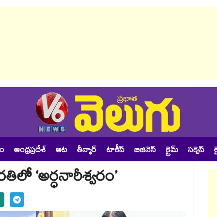
శం
ఆంధ్రప్రదేశ్
ఆట
తీన్మార్
టాకీస్
బిజినెస్
క్రైమ్
సక్సెస్
ల
తిలో ‘అర్ధనారీశ్వరం’