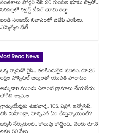
సంతకాలు ఫోర్జరీ చేసి 20 గుంటల భూమి స్వాహా..
సిరిసిల్లలో రిటైర్డ్ టీచర్ భూమి కబ్జా
బండి సంజయ్ నివాసంలో బీజేపీ ఎంపీలు,
ఎమ్మెల్యేల భేటీ
Most Read News
ఒక్క ర్యాపిడో రైడ్.. తలకిందులైన జీవితం: రూ.25
లక్షల హాస్పిటల్ బిల్లులతో యువతి పోరాటం
అమ్మవారి ముందు ఎలాంటి డ్రామాలు చేయలేదు:
జోగిని శ్యామల
గ్రాడ్యుయేట్లకు శుభవార్త.. TCS, విప్రో, ఇన్ఫోసిస్,
టెక్ మహీంద్రా, హెచ్సీఎల్ ఏం చేస్తున్నాయంటే?
జర్మనీ నేర్చుకుంది.. కొలువు కొట్టింది.. నెలకు రూ.3
లక్షల 50 వేలు