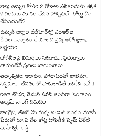
బిల్లు డబ్బుల కోసం 2 రోజుల పసికందును తల్లికి
9 గంటలు దూరం చేసిన హాస్పిటల్.. కోర్టు ఏం
చేసిందంటే?
ఉమ్మడి జిల్లాల జీజీహెచ్‌‌ల్లో ఎంఆర్ఐ
సేవలు..ఏర్పాటు చేయాలని వైద్య ఆరోగ్యశాఖ
నిర్ణయం
జోగినీలపై విమర్శలు సరికాదు.. ప్రభుత్వాలు
బాగుంటేనే ప్రజలు బాగుంటారు
ఆధ్యాత్మికం: ఆరాటం, పోరాటంతో లాభమా..
నష్టమా.... జీవితంలో పాకులాడితే జరిగేది ఇదే..!
రీతూ చౌదరి, డెమన్ పవన్ జంటగా ‘బంగారం’
ఆల్బమ్ సాంగ్ విడుదల
కాంగ్రెస్, బీఆర్ఎస్ మధ్య అవినీతి బంధం..మూసీ
పేరుతో రూ.21వేల కోట్ల దోపిడీకి స్కెచ్: ఏలేటి
మహేశ్వర్ రెడ్డి