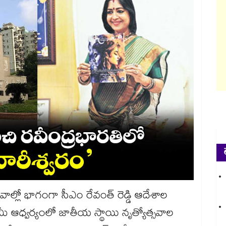
వాల్లో భాగంగా సీఎం రేవంత్ రెడ్డి ఆదేశాల
ఆధ్వర్యంలో జాతీయ స్థాయి నృత్యోత్సవాల