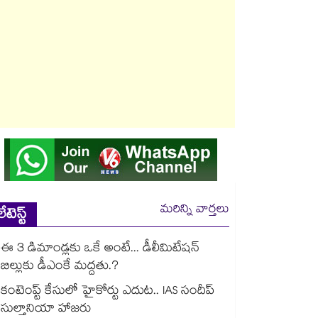
మరిన్ని వార్తలు
లేటెస్ట్
ఈ 3 డిమాండ్లకు ఒకే అంటే... డీలీమిటేషన్
బిల్లుకు డీఎంకే మద్దతు.?
కంటెంప్ట్ కేసులో హైకోర్టు ఎదుట.. IAS సందీప్
సుల్తానియా హాజరు