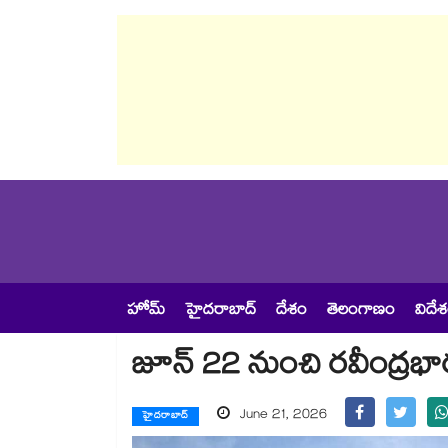
హోమ్
హైదరాబాద్
దేశం
తెలంగాణం
విదే
జూన్ 22 నుంచి రవీంద్రభార
June 21, 2026
హైదరాబాద్