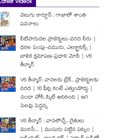
Latest Videos
వెలుగు కార్టూన్ : గాజాలో శాంతి
పవనాలు
నీటిపారుదల ప్రాజెక్టులు-వరద నీరు |
ధరల పెంపు-చమురు, ఎలక్ట్రానిక్స్ |
బాలిక క్షమాపణ-ప్రధాని మోదీ | V6
తీన్మార్
V6 తీన్మార్: వానలకు బ్రేక్.. ప్రాజెక్టులకు
వరద | 16 ఫీట్ల కంటే ఎత్తుండొద్దు |
చందా చోరీ..స్కిట్ అదిరింది | ఇగ
సెలవు పెద్దన్న
V6 తీన్మార్ : వానలొచ్చే...రైతులు
మురిసే... | ముసురు పట్టిన పట్నం |