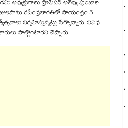
కాడమీ అధ్యక్షురాలు ప్రొఫెసర్ అలేఖ్య పుంజాల
జులపాటు రవీంద్రభారతిలో సాయంత్రం 5
సవాలు నిర్వహిస్తున్నట్లు పేర్కొన్నారు. వివిధ
కారులు పాల్గొంటారని చెప్పారు.