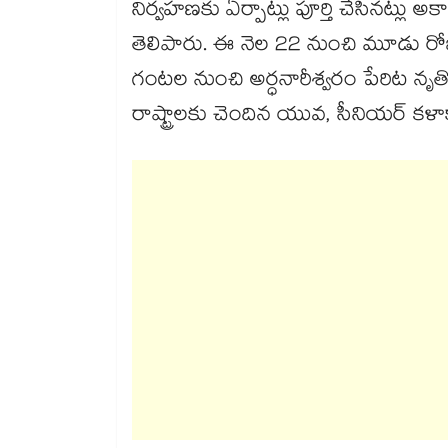
నిర్వహణకు ఏర్పాట్లు పూర్తి చేసినట్లు అ
తెలిపారు. ఈ నెల 22 నుంచి మూడు రో
గంటల నుంచి అర్ధనారీశ్వరం పేరిట నృత్యోత్
రాష్ట్రాలకు చెందిన యువ, సీనియర్ కళా