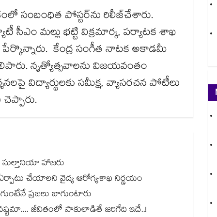
ో సంబంధిత పోస్టర్​ను రిలీజ్​చేశారు.
 సీఎం మల్లు భట్టి విక్రమార్క, పర్యాటక శాఖ
రని పేర్కొన్నారు. కేంద్ర సంగీత నాటక అకాడమీ
 తెలిపారు. నృత్యోత్సవాలను విజయవంతం
నలపై విద్యార్థులకు సమీక్ష, వ్యాసరచన పోటీలు
చెప్పారు.
ప్ సుల్తానియా హాజరు
ు..ఏర్పాటు చేయాలని వైద్య ఆరోగ్యశాఖ నిర్ణయం
బాగుంటేనే ప్రజలు బాగుంటారు
టమా.... జీవితంలో పాకులాడితే జరిగేది ఇదే..!