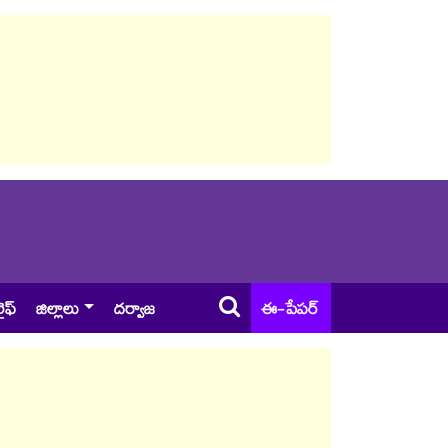
ైఫ్
జిల్లాలు
దర్వాజ
ఈ-పేపర్