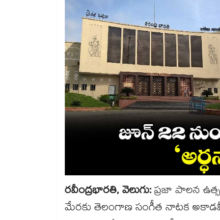
రవీంద్రభారతి, వెలుగు:
ప్రజా పాలన ఉత్స
మేరకు తెలంగాణ సంగీత నాటక అకాడమీ 