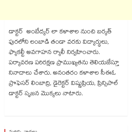
డాక్టర్​ అంబేద్కర్ లా కళాశాల నుంచి బర్కత్​
పురలోని లంబాడి తండా వరకు విద్యార్థులు,
ఫ్యాకల్టీ అవగాహన ర్యాలీ నిర్వహించారు.
పర్యావరణ పరిరక్షణ ప్రాముఖ్యతను తెలియజేస్తూ
నినాదాలు చేశారు. అనంతరం కళాశాల సీఈఓ
ప్రొఫెసర్ లింబాద్రి, డైరెక్టర్ విష్ణుప్రియ, ప్రిన్సిపాల్
డాక్టర్ సృజన మొక్కలు నాటారు.