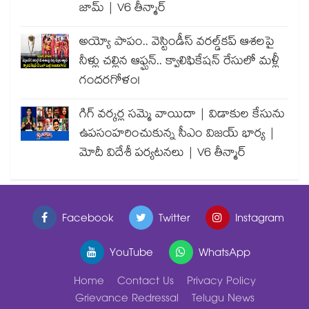
జామ్ | V6 తీన్మార్
అయ్యో పాపం.. వెస్టిండీస్ వరల్డ్‌కప్ ఆశలపై
నీళ్లు చల్లిన ఆఫ్ఘన్.. క్వాలిఫికేషన్ రేసులో మళ్లీ
గందరగోళం!
గిగ్ వర్కర్ల సమ్మె వాయిదా | విడాకుల కేసును
ఉపసంహరించుకున్న సీఎం విజయ్ భార్య |
మోదీ విదేశీ పర్యటనలు | V6 తీన్మార్
Facebook
Twitter
Instagram
YouTube
WhatsApp
Home
Contact Us
Privacy Policy
Grievance Redressal
Telugu News