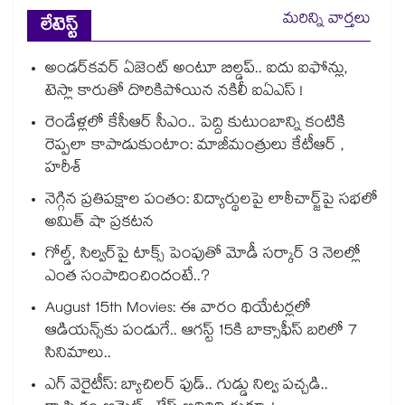
మరిన్ని వార్తలు
లేటెస్ట్
అండర్‌కవర్ ఏజెంట్ అంటూ బిల్డప్.. ఐదు ఐఫోన్లు,
టెస్లా కారుతో దొరికిపోయిన నకిలీ ఐఏఎస్ !
రెండేళ్లలో కేసీఆర్ సీఎం.. పెద్ది కుటుంబాన్ని కంటికి
రెప్పలా కాపాడుకుంటాం: మాజీమంత్రులు కేటీఆర్ ,
హరీశ్
నెగ్గిన ప్రతిపక్షాల పంతం: విద్యార్థులపై లాఠీచార్జ్‎పై సభలో
అమిత్ షా ప్రకటన
గోల్డ్, సిల్వర్‌పై టాక్స్ పెంపుతో మోడీ సర్కార్ 3 నెలల్లో
ఎంత సంపాదించిందంటే..?
August 15th Movies: ఈ వారం థియేటర్లలో
ఆడియన్స్⁬కు పండుగే.. ఆగస్ట్ 15కి బాక్సాఫీస్ బరిలో 7
సినిమాలు..
ఎగ్ వెరైటీస్: బ్యాచిలర్ ఫుడ్.. గుడ్డు నిల్వ పచ్చడి..