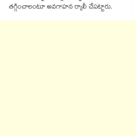
తగ్గించాలంటూ అవగాహన ర్యాలీ చేపట్టారు.