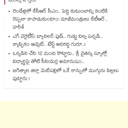
మరిన్ని వార్తలు
రెండేళ్లలో కేసీఆర్ సీఎం.. పెద్ది కుటుంబాన్ని కంటికి
రెప్పలా కాపాడుకుంటాం: మాజీమంత్రులు కేటీఆర్ ,
హరీశ్
ఎగ్ వెరైటీస్: బ్యాచిలర్ ఫుడ్.. గుడ్డు నిల్వ పచ్చడి..
క్యాప్పికం ఆమ్లెట్.. టేస్ట్ అదిరిద్ది గురూ..!
ఒక్కడిని చేసి 12 మంది కొట్టారు.. శ్రీ చైతన్య స్కూల్లో
విద్యార్థిపై తోటి సీనియర్ల అమానుషం..
జగిత్యాల జిల్లా మెట్‌పల్లిలో ఒకే కాన్పులో ముగ్గురు పిల్లలు
పుట్టారు !