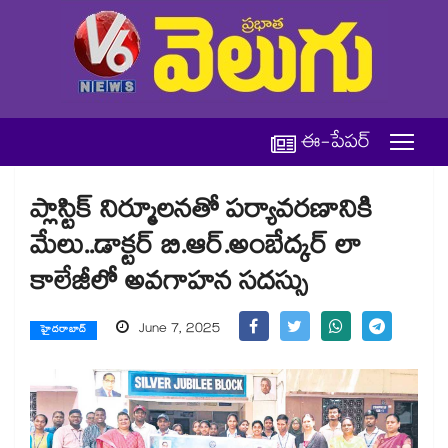
ఈ-పేపర్
ప్లాస్టిక్​ నిర్మూలనతో పర్యావరణానికి
మేలు..డాక్టర్ బి.ఆర్.అంబేద్కర్ లా
కాలేజీలో అవగాహన సదస్సు
June 7, 2025
హైదరాబాద్