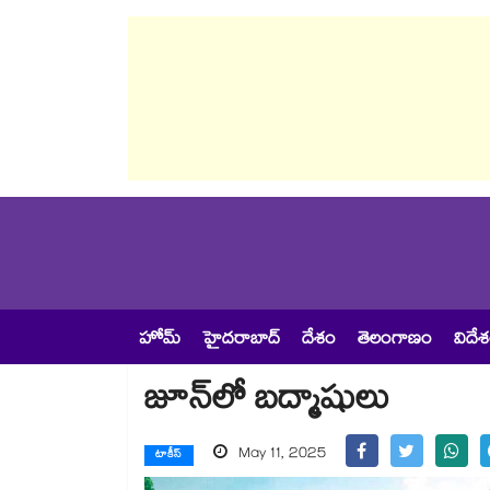
హోమ్
హైదరాబాద్
దేశం
తెలంగాణం
విదే
జూన్‌‌లో బద్మాషులు
May 11, 2025
టాకీస్