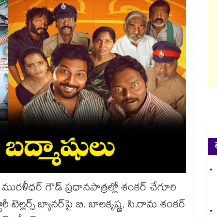
మురళీధర్ గౌడ్ ప్రధానపాత్రల్లో శంకర్ చేగూరి
ొరీ టెల్లర్స్ బ్యానర్‌‌‌‌పై బి. బాలకృష్ణ, సి.రామ శంకర్