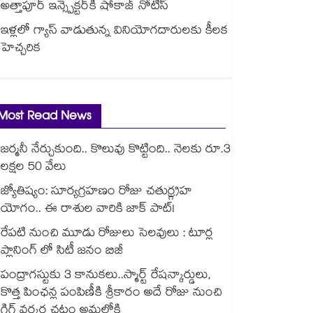
అత్తాపూర్ ఇన్స్పెక్టర్‎కి షోకాజ్ నోటీస్
ఇళ్లలో గ్యాస్ వాడుతున్న వినియోగదారులకు కీలక
హెచ్చరిక
Most Read News
జర్మనీ నేర్చుకుంది.. కొలువు కొట్టింది.. నెలకు రూ.3
లక్షల 50 వేలు
జ్యోతిష్యం: సూర్యగ్రహణం రోజు చతుర్గ్రహ
యోగం.. ఈ రాశుల వారికి జాక్ పాట్!
రేపటి నుంచి మూడు రోజులు సెలవులు : టూర్ల
ప్లానింగ్ లో సిటీ జనం బిజీ
పంద్రాగస్టుకు 3 కానుకలు..స్మార్ట్ రేషన్కార్డులు,
కొత్త పింఛన్ల పంపిణీకి శ్రీకారం అదే రోజు నుంచి
గిగ్ వర్కర్ల చట్టం అమల్లోకి