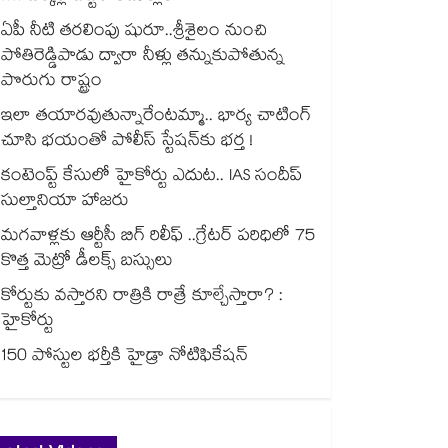
ఏపీ నీటి తరలింపు షురూ..శ్రీశైలం నుంచి
పోతిరెడ్డిపాడు ద్వారా నీళ్లు తన్నుకుపోతున్న
పొరుగు రాష్ట్రం
ఇలా తయారవుతున్నారేంటమ్మా.. భార్య చాటింగ్
చూసి భయంతో పోలీస్ స్టేషన్⁫కు భర్త !
కంటెంప్ట్ కేసులో హైకోర్టు ఎదుట.. IAS సందీప్
సుల్తానియా హాజరు
మగవాళ్లకు ఆర్టీసీ బిగ్ రిలీఫ్ ..గ్రేటర్ పరిధిలో 75
కొత్త మెట్రో డీలక్స్ బస్సులు
కోర్టుకు వస్తారని రాత్రికి రాత్రే కూల్చేస్తారా? :
హైకోర్టు
150 పోస్టుల భర్తీకి హైడ్రా నోటిఫికేషన్