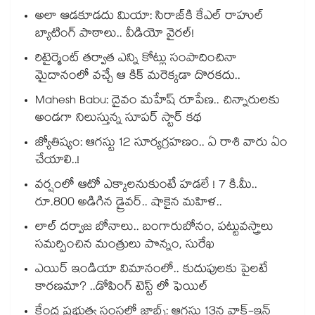
అలా ఆడకూడదు మియా: సిరాజ్‌కి కేఎల్ రాహుల్
బ్యాటింగ్ పాఠాలు.. వీడియో వైరల్!
రిటైర్మెంట్ తర్వాత ఎన్ని కోట్లు సంపాదించినా
మైదానంలో వచ్చే ఆ కిక్ మరెక్కడా దొరకదు..
Mahesh Babu: దైవం మహేష్ రూపేణ.. చిన్నారులకు
అండగా నిలుస్తున్న సూపర్ స్టార్ కథ
జ్యోతిష్యం: ఆగస్టు 12 సూర్యగ్రహణం.. ఏ రాశి వారు ఏం
చేయాలి..!
వర్షంలో ఆటో ఎక్కాలనుకుంటే హడలే ! 7 కి.మీ..
రూ.800 అడిగిన డ్రైవర్.. షాకైన మహిళ..
లాల్ దర్వాజ బోనాలు.. బంగారుబోనం, పట్టువస్త్రాలు
సమర్పించిన మంత్రులు పొన్నం, సురేఖ
ఎయిర్ ఇండియా విమానంలో.. కుదుపులకు పైలటే
కారణమా? ..డోపింగ్ టెస్ట్ లో ఫెయిల్
కేంద్ర ప్రభుత్వ సంస్థలో జాబ్స్: ఆగస్టు 13న వాక్-ఇన్