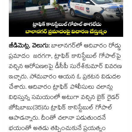
జీడిమెట్ల, వెలుగు:
బాలానగర్​లో ఆదివారం రోడ్డు
ప్రమాదం జరగగా, ట్రాఫిక్ కానిస్టేబుల్ గోపాల్​​పై
వచ్చిన ఆరోపణలపై డీసీపీ సురేశ్​కుమార్​ వివరణ
ఇచ్చారు. సోమవారం ఆయన ఓ ప్రకటన విడుదల
చేశారు. ఆదివారం ట్రాఫిక్ ​పోలీసులు చలాన్లు
విధిస్తున్న సమయంలో అటుగా వచ్చిన బైక్​ రైడర్
జోషిబాబు(35)ను ట్రాఫిక్​ కానిస్టేబుల్ గోపాల్​
ఆపాడన్నారు. దీంతో చలానా పడుతుందనే
భయంతో అతడు తప్పించుకునే ప్రయత్నం