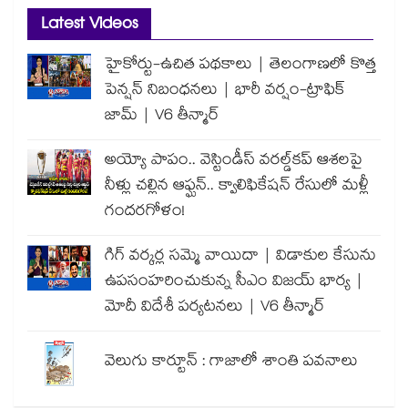
Latest Videos
హైకోర్టు-ఉచిత పథకాలు | తెలంగాణలో కొత్త
పెన్షన్ నిబంధనలు | భారీ వర్షం-ట్రాఫిక్
జామ్ | V6 తీన్మార్
అయ్యో పాపం.. వెస్టిండీస్ వరల్డ్‌కప్ ఆశలపై
నీళ్లు చల్లిన ఆఫ్ఘన్.. క్వాలిఫికేషన్ రేసులో మళ్లీ
గందరగోళం!
గిగ్ వర్కర్ల సమ్మె వాయిదా | విడాకుల కేసును
ఉపసంహరించుకున్న సీఎం విజయ్ భార్య |
మోదీ విదేశీ పర్యటనలు | V6 తీన్మార్
వెలుగు కార్టూన్ : గాజాలో శాంతి పవనాలు