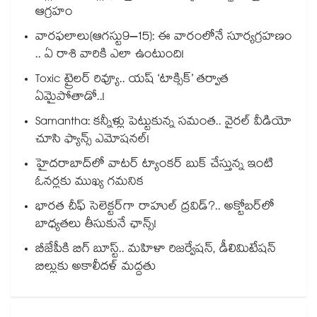
ఆగ్రహం
వారఫలాలు(ఆగస్టు9–15): ఈ వారంలోనే సూర్యగ్రహణం
.. ఏ రాశి వారికి ఎలా ఉంటుంది!
Toxic ట్రైలర్ రివ్యూ.. యష్ ‘టాక్సిక్’ తర్వాత
ఏమైపోతాడో..!
Samantha: కన్నీళ్లు పెట్టుకున్న సమంత.. వైరల్ వీడియో
చూసి ఫ్యాన్స్ ఎమోషనల్!
హైదరాబాద్⁪లో వాటర్ ట్యాంకర్ బుక్ చేస్తున్న ఇంటి
ఓనర్లకు ముఖ్య గమనిక
భారత చీఫ్ సెలెక్టర్⁬గా రాహుల్ ద్రవిడ్?.. అక్టోబర్‌లో
బాధ్యతలు తీసుకునే ఛాన్స్!
బీజేపీకి బిగ్ బూస్ట్.. మహిళా రిజర్వేషన్, డీలిమిటేషన్
బిల్లుకు అకాలీదళ్ మద్దతు