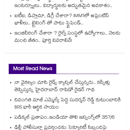
ఇంటర్వ్యూలు.. విద్యార్థులకు అద్భుతమైన అవకాశం..
ఐటీఐ, డిప్లొమా, డిగ్రీ చేశారా? IMMTలో అప్రెంటిస్
ఖాళీలు.. ట్రైనింగ్ తో పాటు స్టైపెండ్..
ఇంజినీరింగ్ చేశారా ? రైల్వే సంస్థలో ఉద్యోగాలు.. నెలకు
మంచి జీతం.. పూర్తి వివరాలివే!
Most Read News
నా వైకల్యం చూసి రైడ్స్ క్యాన్సిల్ చేస్తున్నరు.. కన్నీళ్లు
తెప్పిస్తున్న హైదరాబాద్ రాపిడో రైడర్ గాథ
దివంగత మాజీ ఎమ్మెల్యే పెద్ద సుదర్శన్ రెడ్డి కుటుంబానికి
BRS భారీ ఆర్థిక సాయం
పడిక్కల్‌‌ ప్రతాపం..ఇండియా తొలి ఇన్నింగ్స్‌‌లో 357/6
ఢిల్లీ పోలీసుల్లా ప్రవర్తించకు: సెక్యూరిటీ సిబ్బందిపై