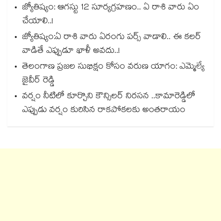
జ్యోతిష్యం: ఆగస్టు 12 సూర్యగ్రహణం.. ఏ రాశి వారు ఏం
చేయాలి..!
జ్యోతిష్యం:ఏ రాశి వారు ఏరంగు పర్స్ వాడాలి.. ఈ కలర్
వాడితే ఎప్పుడూ ఖాళీ అవదు..!
తెలంగాణ ప్రజల సుభిక్షం కోసం వరుణ యాగం: ఎమ్మెల్యే
జైవీర్ రెడ్డి
వర్షం నీటిలో కూర్చొని కౌన్సిలర్ నిరసన ..కామారెడ్డిలో
ఎప్పుడు వర్షం కురిసిన రాకపోకలకు అంతరాయం