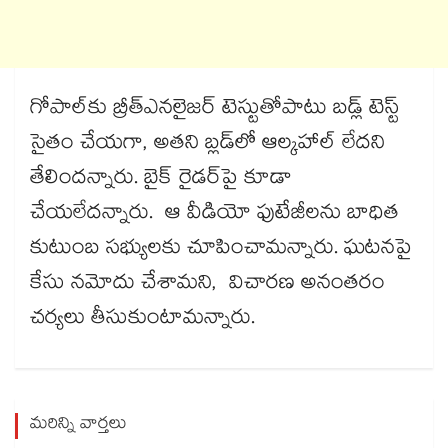
గోపాల్​కు బ్రీత్​ఎనలైజర్​ టెస్టుతోపాటు బడ్ల్​ టెస్ట్​
సైతం చేయగా, అతని బ్లడ్​లో ఆల్కహాల్ లేదని
తేలిందన్నారు. బైక్ రైడర్​పై కూడా
చేయలేదన్నారు. ఆ వీడియో ఫుటేజీలను బాధిత
కుటుంబ సభ్యులకు చూపించామన్నారు. ఘటనపై
కేసు నమోదు చేశామని, విచారణ అనంతరం
చర్యలు తీసుకుంటామన్నారు.
మరిన్ని వార్తలు