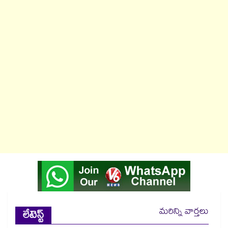
మరిన్ని వార్తలు
లేటెస్ట్