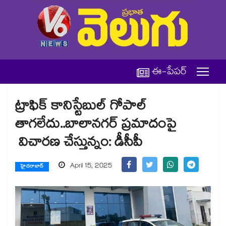
ఈ-పేపర్
ట్రాఫిక్​ కానిస్టేబుల్ గోపాల్​
తాగలేదు..బాలానగర్ ప్రమాదంపై
విచారణ చేస్తున్నం: డీసీపీ
April 15, 2025
హైదరాబాద్