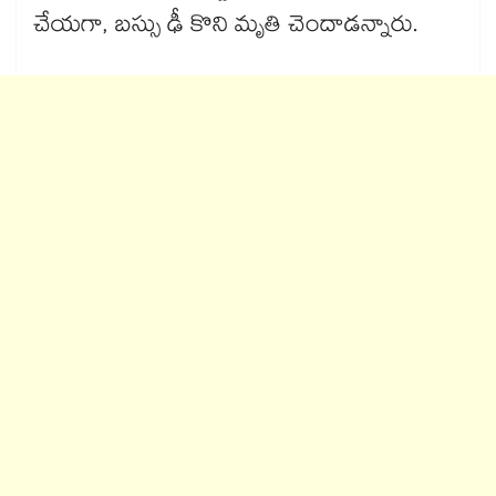
చేయగా, బస్సు ఢీ కొని మృతి చెందాడన్నారు.