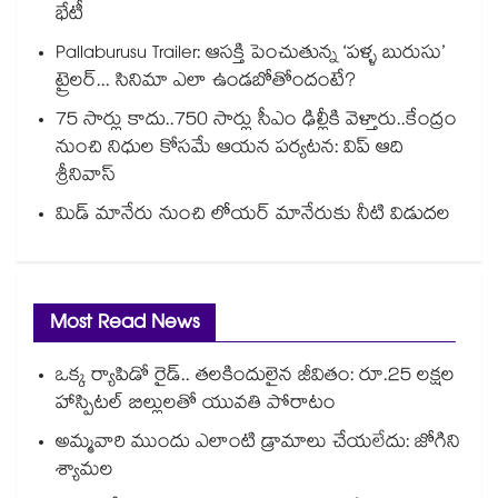
భేటీ
Pallaburusu Trailer: ఆసక్తి పెంచుతున్న ‘పళ్ళ బురుసు’
ట్రైలర్... సినిమా ఎలా ఉండబోతోందంటే?
75 సార్లు కాదు..75‌‌‌‌‌‌‌‌0 సార్లు సీఎం ఢిల్లీకి వెళ్తారు..కేంద్రం
నుంచి నిధుల కోసమే ఆయన పర్యటన: విప్ ఆది
శ్రీనివాస్
మిడ్ మానేరు నుంచి లోయర్ మానేరుకు నీటి విడుదల
Most Read News
ఒక్క ర్యాపిడో రైడ్.. తలకిందులైన జీవితం: రూ.25 లక్షల
హాస్పిటల్ బిల్లులతో యువతి పోరాటం
అమ్మవారి ముందు ఎలాంటి డ్రామాలు చేయలేదు: జోగిని
శ్యామల