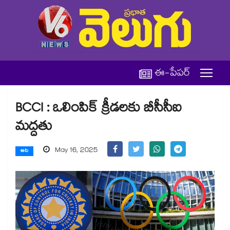
ఈ-పేపర్
BCCI : ఒలింపిక్‌‌ క్రీడలకు బీసీసీఐ
మద్దతు
May 16, 2025
ఆట