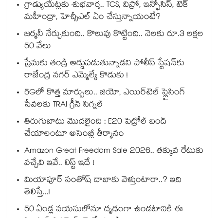
గ్రాడ్యుయేట్లకు శుభవార్త.. TCS, విప్రో, ఇన్ఫోసిస్, టెక్
మహీంద్రా, హెచ్సీఎల్ ఏం చేస్తున్నాయంటే?
జర్మనీ నేర్చుకుంది.. కొలువు కొట్టింది.. నెలకు రూ.3 లక్షల
50 వేలు
ప్రేమకు తండ్రి అడ్డుపడుతున్నాడని పోలీస్ స్టేషన్⁪కు
రాజేంద్ర నగర్ ఎమ్మెల్యే కొడుకు !
5Gలో కొత్త మార్పులు.. జియో, ఎయిర్‌టెల్ స్లైసింగ్
సేవలకు TRAI గ్రీన్ సిగ్నల్
తిరుగుబాటు మొదలైంది : E20 పెట్రోల్ బంద్
చేయాలంటూ అసెంబ్లీ తీర్మానం
Amazon Great Freedom Sale 2026.. తక్కువ రేటుకు
వచ్చేవి ఇవే.. లిస్ట్ ఇదే !
మియాపూర్ సంతోష్ దాబాకు వెళ్తుంటారా..? ఇది
తెలిస్తే...!
50 ఏండ్ల వయసులోనూ దృఢంగా ఉండటానికి ఈ