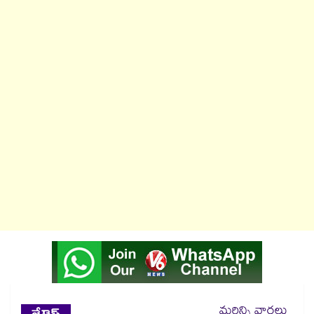
మరిన్ని వార్తలు