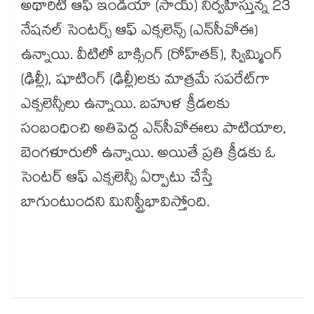
అథారిటీ ఆఫ్‌‌ ఇండియా (సాయ్‌‌) నిర్వహిస్తున్న 23
నేషనల్‌‌ సెంటర్స్‌‌ ఆఫ్‌‌ ఎక్సలెన్స్‌‌ (ఎన్‌‌సీవోఈ)
ఉన్నాయి. వీటిలో బాక్సింగ్‌‌ (రోహ్‌‌తక్‌‌), స్విమ్మింగ్‌‌
(ఢిల్లీ), షూటింగ్‌‌ (ఢిల్లీ)లకు మాత్రమే సపరేట్‌‌గా
ఎక్సలెన్సీలు ఉన్నాయి. బహుళ క్రీడలకు
సంబంధించి అతిపెద్ద ఎన్‌‌సీవోఈలు పాటియాల,
బెంగళూరులో ఉన్నాయి. అయితే ప్రతి క్రీడకు ఓ
సెంటర్‌‌ ఆఫ్‌‌ ఎక్సలెన్సీ ఏర్పాటు చేస్తే
బాగుంటుందని మినిస్ట్రీభావిస్తోంది.