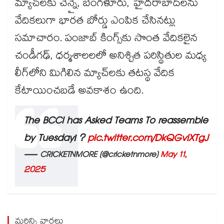
మ్యాచ్‌లకు చెన్నై, బెంగళూరు, హైదరాబాద్‌లను
వేదికలుగా భారత బోర్డు ఎంపిక చేసినట్లు
సమాచారం. పంజాబ్ కింగ్స్‌కు సొంత వేదికలైన
చండీగఢ్, ధర్మశాలలలో అనిశ్చిత పరిస్థితుల మధ్య
లీగ్‌లోని మిగిలిన మ్యాచ్‌లకు తటస్థ వేదిక
కేటాయించబడే అవకాశం ఉంది.
The BCCI has Asked Teams To reassemble
by Tuesday! ?
pic.twitter.com/DkQGvlXTgJ
— CRICKETNMORE (@cricketnmore)
May 11,
2025
మరిన్ని వార్తలు