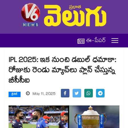
ఈ-పేపర్
IPL 2025: ఇక నుంచి డబుల్ ధమాకా:
రోజుకు రెండు మ్యాచ్‌లు ప్లాన్ చేస్తున్న
బీసీసీఐ
May 11, 2025
క్రికెట్