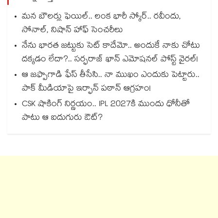
మన బౌలర్లు ఫెయిల్.. లంక భారీ స్కోర్.. రవీందు,
సోనాల్‌‌‌‌, నిషాన్ హాఫ్ సెంచరీలు
నేను భారత జట్టుకు సెట్ కాదేమో.. అందుకే నాకు చోటు
దక్కడం లేదా?.. సర్ఫరాజ్ ఖాన్ ఎమోషనల్ పోస్ట్ వైరల్!
ఆ జఫ్పాగాడి ఫేస్ తీసేసి.. నా ముఖం ఎందుకు పెట్టారు..
పాక్ మీడియాపై ఇర్ఫాన్ పఠాన్ ఆగ్రహం!
CSK షాకింగ్ నిర్ణయం.. IPL 2027కి ముందు ధోనీతో
పాటు ఆ ఐదుగురు ఔట్?