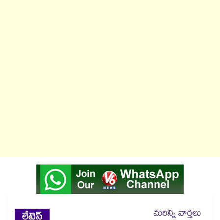
మరిన్ని వార్తలు
లేటెస్ట్