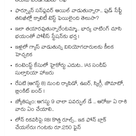
తీరును ఎండగడుతూ లేఖ
ఫార్చ్యూన్ సన్‌ఫ్లవర్ ఆయిల్ వాడుతున్నారా.. ఫుడ్ సేఫ్టీ
తనిఖీల్లో క్వాలిటీ టెస్ట్ ఫెయిలైంది తెలుసా?
ఇలా తయారవుతున్నారేంటమ్మా.. భార్య చాటింగ్ చూసి
భయంతో పోలీస్ స్టేషన్⁫కు భర్త !
ఇళ్లలో గ్యాస్ వాడుతున్న వినియోగదారులకు కీలక
హెచ్చరిక
కంటెంప్ట్ కేసులో హైకోర్టు ఎదుట.. IAS సందీప్
సుల్తానియా హాజరు
రేపటి (ఆగస్ట్ 8) నుంచి ర్యాపిడో, ఉబర్, స్విగ్గీ, జొమాటో,
బ్లింకిట్ బంద్ !
జ్యోతిష్యం: ఆగస్టు 9 చాలా పవర్ఫుల్ డే .. ఆరోజు ఏ రాశి
వారు ఏం చేయాలి..
లోన్ రికవరీపై RBI కొత్త రూల్స్.. ఇక ఫోన్ బ్లాక్
చేయలేరు! గంటకు రూ.250 ఫైన్