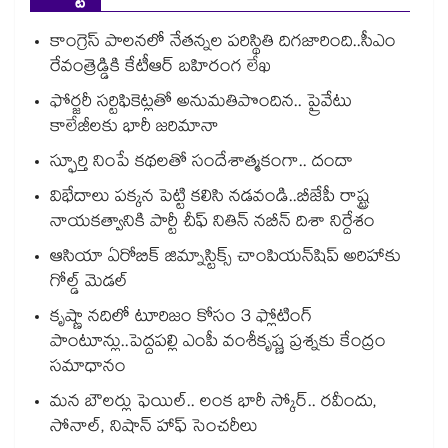
కాంగ్రెస్ పాలనలో నేతన్నల పరిస్థితి దిగజారింది..సీఎం
రేవంత్రెడ్డికి కేటీఆర్ బహిరంగ లేఖ
ఫోర్జరీ సర్టిఫికెట్లతో అనుమతిపొందిన.. ప్రైవేటు
కాలేజీలకు భారీ జరిమానా
స్ఫూర్తి నింపే కథలతో సందేశాత్మకంగా.. దందా
విభేదాలు పక్కన పెట్టి కలిసి నడవండి..బీజేపీ రాష్ట్ర
నాయకత్వానికి పార్టీ చీఫ్ నితిన్ నబీన్ దిశా నిర్దేశం
ఆసియా ఏరోబిక్ జిమ్నాస్టిక్స్ చాంపియన్⁭షిప్ అరిహాకు
గోల్డ్ మెడల్
కృష్ణా నదిలో టూరిజం కోసం 3 ఫ్లోటింగ్
పాంటూన్లు..పెద్దపల్లి ఎంపీ వంశీకృష్ణ ప్రశ్నకు కేంద్రం
సమాధానం
మన బౌలర్లు ఫెయిల్.. లంక భారీ స్కోర్.. రవీందు,
సోనాల్‌‌‌‌, నిషాన్ హాఫ్ సెంచరీలు