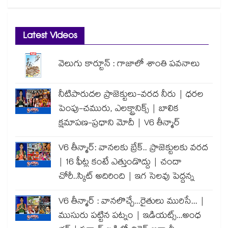
Latest Videos
వెలుగు కార్టూన్ : గాజాలో శాంతి పవనాలు
నీటిపారుదల ప్రాజెక్టులు-వరద నీరు | ధరల
పెంపు-చమురు, ఎలక్ట్రానిక్స్ | బాలిక
క్షమాపణ-ప్రధాని మోదీ | V6 తీన్మార్
V6 తీన్మార్: వానలకు బ్రేక్.. ప్రాజెక్టులకు వరద
| 16 ఫీట్ల కంటే ఎత్తుండొద్దు | చందా
చోరీ..స్కిట్ అదిరింది | ఇగ సెలవు పెద్దన్న
V6 తీన్మార్ : వానలొచ్చే...రైతులు మురిసే... |
ముసురు పట్టిన పట్నం | ఇడియట్స్...అంధ