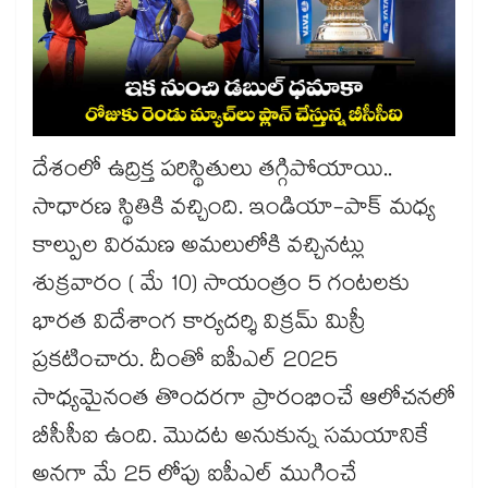
దేశంలో ఉద్రిక్త పరిస్థితులు తగ్గిపోయాయి..
సాధారణ స్థితికి వచ్చింది. ఇండియా-పాక్ మధ్య
కాల్పుల విరమణ అమలులోకి వచ్చినట్లు
శుక్రవారం ( మే 10) సాయంత్రం 5 గంటలకు
భారత విదేశాంగ కార్యదర్శి విక్రమ్ మిస్రీ
ప్రకటించారు. దీంతో ఐపీఎల్ 2025
సాధ్యమైనంత తొందరగా ప్రారంభించే ఆలోచనలో
బీసీసీఐ ఉంది. మొదట అనుకున్న సమయానికే
అనగా మే 25 లోపు ఐపీఎల్ ముగించే