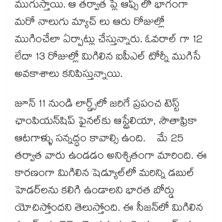
ముగుస్తాయి. ఆ తర్వాత ప్లే ఆఫ్స్ లో భాగంగా
మరో నాలుగు మ్యాచ్ లు ఆరు రోజుల్లో
ముగించేలా ఏర్పాట్లు చేస్తున్నారు. ఓవరాల్ గా 12
లేదా 13 రోజుల్లో మిగిలిన ఐపీఎల్ టోర్నీ ముగిసే
అవకాశాలు కనిపిస్తున్నాయి.
జూన్ 11 నుండి లార్డ్స్‌లో జరిగే ప్రపంచ టెస్ట్
ఛాంపియన్‌షిప్ ఫైనల్‌కు ఆస్ట్రేలియా, సౌతాఫ్రికా
ఆటగాళ్ళు సన్నద్ధం కావాల్సి ఉంది. మే 25
తర్వాత వారు ఉండడం అనిశ్చితంగా మారింది. ఈ
కారణంగా మిగిలిన షెడ్యూల్‌లో మరిన్ని డబుల్
హెడర్‌లను కలిగి ఉండాలని భారత బోర్డు
యోచిస్తోందని తెలుస్తోంది. ఈ సీజన్‌లో మిగిలిన