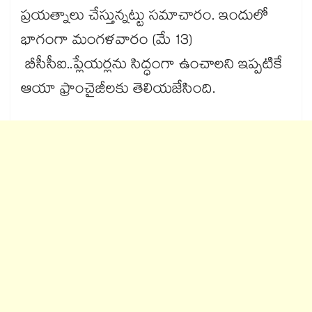
ప్రయత్నాలు చేస్తున్నట్టు సమాచారం. ఇందులో
భాగంగా మంగళవారం (మే 13)
బీసీసీఐ..ప్లేయర్లను సిద్ధంగా ఉంచాలని ఇప్పటికే
ఆయా ఫ్రాంచైజీలకు తెలియజేసింది.