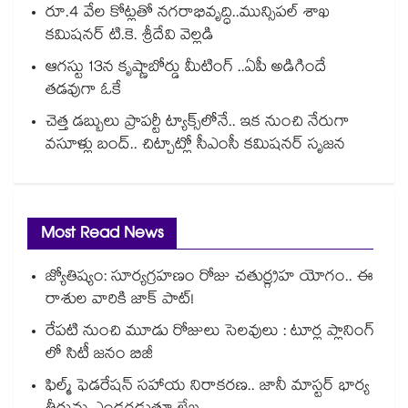
రూ.4 వేల కోట్లతో నగరాభివృద్ధి..మున్సిపల్‌‌ శాఖ
కమిషనర్‌‌ టి.కె. శ్రీదేవి వెల్లడి
ఆగస్టు 13న కృష్ణాబోర్డు మీటింగ్ ..ఏపీ అడిగిందే
తడవుగా ఓకే
చెత్త డబ్బులు ప్రాపర్టీ ట్యాక్స్⁭లోనే.. ఇక నుంచి నేరుగా
వసూళ్లు బంద్.. చిట్చాట్లో సీఎంసీ కమిషనర్ సృజన
Most Read News
జ్యోతిష్యం: సూర్యగ్రహణం రోజు చతుర్గ్రహ యోగం.. ఈ
రాశుల వారికి జాక్ పాట్!
రేపటి నుంచి మూడు రోజులు సెలవులు : టూర్ల ప్లానింగ్
లో సిటీ జనం బిజీ
ఫిల్మ్ ఫెడరేషన్ సహాయ నిరాకరణ.. జానీ మాస్టర్ భార్య