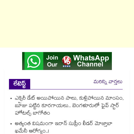
మరిన్ని వార్తలు
లేటెస్ట్
ఎక్సైరీ డేట్ అయిపోయిన పాలు, కుళ్లిపోయిన మాంసం,
బూజు పట్టిన కూరగాయలు.. బెంగళూరులో ఫైవ్ స్టార్
హోటల్స్ బాగోతం
అత్యంత విషమంగా ఇరాన్ సుప్రీం లీడర్ మోజ్తాబా
ఖమేనీ ఆరోగ్యం..!