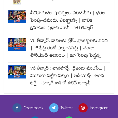
నీటిపారుదల ప్రాజెక్టులు-వరద నీరు | ధరల
పెంపు-చమురు, ఎలక్ట్రానిక్స్ | బాలిక
క్షమాపణ-ప్రధాని మోదీ | V6 తీన్మార్
V6 తీన్మార్: వానలకు బ్రేక్.. ప్రాజెక్టులకు వరద
| 16 ఫీట్ల కంటే ఎత్తుండొద్దు | చందా
చోరీ..స్కిట్ అదిరింది | ఇగ సెలవు పెద్దన్న
V6 తీన్మార్ : వానలొచ్చే...రైతులు మురిసే... |
ముసురు పట్టిన పట్నం | ఇడియట్స్...అంధ
భక్త్ | సర్కార్ బడిలో చికెన్ బిర్యానీ
Facebook
Twitter
Instagram