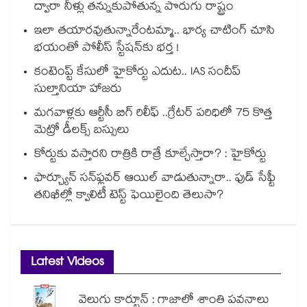
ద్వారా నీళ్లు తన్నుకుపోతున్న పొరుగు రాష్ట్రం
ఇలా తయారవుతున్నారేంటమ్మా.. భార్య చాటింగ్ చూసి
భయంతో పోలీస్ స్టేషన్⁫కు భర్త !
కంటెంప్ట్ కేసులో హైకోర్టు ఎదుట.. IAS సందీప్
సుల్తానియా హాజరు
మగవాళ్లకు ఆర్టీసీ బిగ్ రిలీఫ్ ..గ్రేటర్ పరిధిలో 75 కొత్త
మెట్రో డీలక్స్ బస్సులు
కోర్టుకు వస్తారని రాత్రికి రాత్రే కూల్చేస్తారా? : హైకోర్టు
ఫార్చ్యూన్ సన్‌ఫ్లవర్ ఆయిల్ వాడుతున్నారా.. ఫుడ్ సేఫ్టీ
తనిఖీల్లో క్వాలిటీ టెస్ట్ ఫెయిలైంది తెలుసా?
Latest Videos
వెలుగు కార్టూన్ : గాజాలో శాంతి పవనాలు