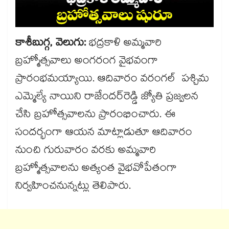
కాశీబుగ్గ, వెలుగు:
భద్రకాళి అమ్మవారి
బ్రహ్మోత్సవాలు అంగరంగ వైభవంగా
ప్రారంభమయ్యాయి. ఆదివారం వరంగల్ పశ్చిమ
ఎమ్మెల్యే నాయిని రాజేందర్​రెడ్డి జ్యోతి ప్రజ్వలన
చేసి బ్రహోత్సవాలను ప్రారంభించారు. ఈ
సందర్భంగా ఆయన మాట్లాడుతూ ఆదివారం
నుంచి గురువారం వరకు అమ్మవారి
బ్రహ్మోత్సవాలను అత్యంత వైభవోపేతంగా
నిర్వహించనున్నట్లు తెలిపారు.