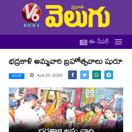
ఈ-పేపర్
భద్రకాళి అమ్మవారి బ్రహోత్సవాలు షురూ
April 20, 2026
వరంగల్