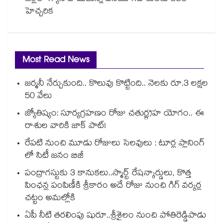
హెచ్చరిక
Most Read News
జర్మనీ నేర్చుకుంది.. కొలువు కొట్టింది.. నెలకు రూ.3 లక్షల
50 వేలు
జ్యోతిష్యం: సూర్యగ్రహణం రోజు చతుర్గ్రహ యోగం.. ఈ
రాశుల వారికి జాక్ పాట్!
రేపటి నుంచి మూడు రోజులు సెలవులు : టూర్ల ప్లానింగ్
లో సిటీ జనం బిజీ
పంద్రాగస్టుకు 3 కానుకలు..స్మార్ట్ రేషన్కార్డులు, కొత్త
పింఛన్ల పంపిణీకి శ్రీకారం అదే రోజు నుంచి గిగ్ వర్కర్ల
చట్టం అమల్లోకి
ఏపీ నీటి తరలింపు షురూ..శ్రీశైలం నుంచి పోతిరెడ్డిపాడు