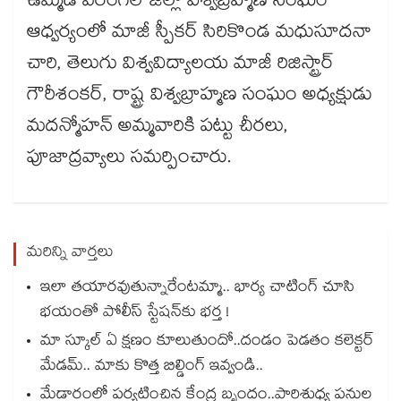
ఉమ్మడి వరంగల్​ జిల్లా విశ్వబ్రహ్మణ సంఘం
ఆధ్వర్యంలో మాజీ స్పీకర్​ సిరికొండ మధుసూదనా
చారి, తెలుగు విశ్వవిద్యాలయ మాజీ రిజిస్ట్రార్​
గౌరీశంకర్, రాష్ట్ర విశ్వబ్రాహ్మణ సంఘం అధ్యక్షుడు
మదన్మోహన్​ అమ్మవారికి పట్టు చీరలు,
పూజాద్రవ్యాలు సమర్పించారు.
మరిన్ని వార్తలు
ఇలా తయారవుతున్నారేంటమ్మా.. భార్య చాటింగ్ చూసి
భయంతో పోలీస్ స్టేషన్⁫కు భర్త !
మా స్కూల్ ఏ క్షణం కూలుతుందో..దండం పెడతం కలెక్టర్
మేడమ్.. మాకు కొత్త బిల్డింగ్ ఇవ్వండి..
మేడారంలో పర్యటించిన కేంద్ర బృందం..పారిశుధ్య పనుల