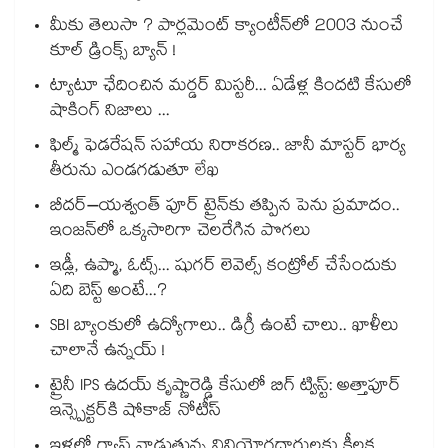
మీకు తెలుసా ? పార్లమెంట్ క్యాంటీన్⁪లో 2003 నుంచే
కూల్ డ్రింక్స్ బ్యాన్ !
ట్యాటూ ఛేదించిన మర్డర్ మిస్టరీ... ఏడేళ్ల కిందటి కేసులో
షాకింగ్ నిజాలు ...
ఫిల్మ్ ఫెడరేషన్ సహాయ నిరాకరణ.. జానీ మాస్టర్ భార్య
తీరును ఎండగడుతూ లేఖ
బీదర్–యశ్వంత్ పూర్ ట్రైన్‎కు తప్పిన పెను ప్రమాదం..
ఇంజన్‎లో ఒక్కసారిగా చెలరేగిన పొగలు
ఇడ్లీ, ఉప్మా, ఓట్స్... షుగర్ లెవెల్స్ కంట్రోల్ చేసేందుకు
ఏది బెస్ట్ అంటే...?
SBI బ్యాంకులో ఉద్యోగాలు.. డిగ్రీ ఉంటే చాలు.. ఖాళీలు
చాలానే ఉన్నయ్ !
ట్రైనీ IPS ఉదయ్ కృష్ణారెడ్డి కేసులో బిగ్ ట్విస్ట్: అత్తాపూర్
ఇన్స్పెక్టర్‎కి షోకాజ్ నోటీస్
ఇళ్లలో గ్యాస్ వాడుతున్న వినియోగదారులకు కీలక