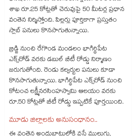
శాఖ రూ.25 కోట్లతో చెరువుపై 50 మీటర్ల ప్రధాన
వంతెన నిర్మిస్తోంది. పిల్లర్లు పూర్తికాగా ప్రస్తుతం
స్లాబ్ పనులు కొనసాగుతున్నాయి.
బ్రిడ్జి నుంచి రేగొండ మండలం భాగిర్థిపేట
ఎక్స్‌‌‌‌‌‌‌‌‌‌‌‌‌‌‌‌రోడ్ వరకు డబుల్ బీటీ రోడ్డు నిర్మాణం
జరుగుతోంది. రెండు కల్వర్టుల పనులు కూడా
కొనసాగుతున్నాయి. భాగిర్థిపేట ఎక్స్‌‌‌‌‌‌‌‌‌‌‌‌‌‌‌‌రోడ్ నుంచి
కోటంచ లక్ష్మీనరసింహస్వామి ఆలయం వరకు
రూ.50 కోట్లతో బీటీ రోడ్డు ఇప్పటికే పూర్తయింది.
మూడు జిల్లాలకు అనుసంధానం..
ఈ వంతెన అందుబాటులోకి వస్తే ములుగు,