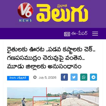
ఈ-పేపర్
రైతులకు ఊరట ..పడవ కష్టాలకు చెక్..
గణపసముద్రం చెరువుపై వంతెన..
మూడు జిల్లాలకు అనుసంధానం
July 5, 2026
వెలుగు ఎక్స్‌క్లుసివ్