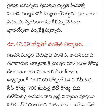
రైతుల సమస్యను ప్రభుత్వం దృష్టికి తీసుకెళ్లి
వంతెన నిర్మాణానికి చర్యలు చేపట్టారు. ప్రతి వారం
పనులను స్వయంగా పరిశీలిస్తూ వేగంగా
పూర్తయ్యేలా పర్యవేక్షిస్తున్నారు.
రూ.42.69 కోట్లతో వంతెన నిర్మాణం..
గణపసముద్రం చెరువుపై వంతెన, అనుసంధాన
రహదారుల నిర్మాణానికి మొత్తం రూ.42.69 కోట్లు
కేటాయించారు. పంచాయతీరాజ్ శాఖ
ఆధ్వర్యంలో రూ.17.69 కోట్లతో 1.4 కిలోమీటర్ల
సీసీ రోడ్డు, 700 మీటర్ల బీటీ రోడ్డు, 2.2
కిలోమీటర్ల అనుసంధాన బ్రిడ్జి నిర్మాణం పూర్తయి
ఫినిషింగ్ పనులు జరుగుతున్నాయి. ఆర్‌‌‌‌‌‌‌‌‌‌‌‌‌‌‌‌అండ్‌‌‌‌‌‌‌‌‌‌‌‌‌‌‌‌బీ