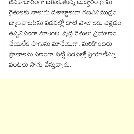
జీవనాధారంగా బతుకుతున్న బుద్దారం గ్రామ
రైతులకు నాలుగు దశాబ్దాలుగా గణపసముద్రం
బ్యాక్‌‌‌‌‌‌‌‌‌‌‌‌‌‌‌‌వాటర్‌‌‌‌‌‌‌‌‌‌‌‌‌‌‌‌ను పడవల్లో దాటి పొలాలకు వెళ్లడం
తప్పనిసరిగా మారింది. వృద్ధ రైతులు ప్రయాణం
చేయలేక సాగును మానేయగా, మరికొందరు
ప్రాణాలను పణంగా పెట్టి పడవల్లో ప్రయాణిస్తూ
పంటలు సాగు చేస్తున్నారు.