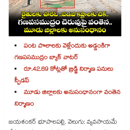
పంట పొలాలకు వెళ్లేందుకు అడ్డంకిగా
గణపసముద్రం బ్యాక్ వాటర్
రూ.42.69 కోట్లతో బ్రిడ్జి నిర్మాణ పనులు
స్పీడప్
మూడు జిల్లాలకు అనుసంధానంగా వంతెన
నిర్మాణం
జయశంకర్ భూపాలపల్లి, వెలుగు: వ్యవసాయమే