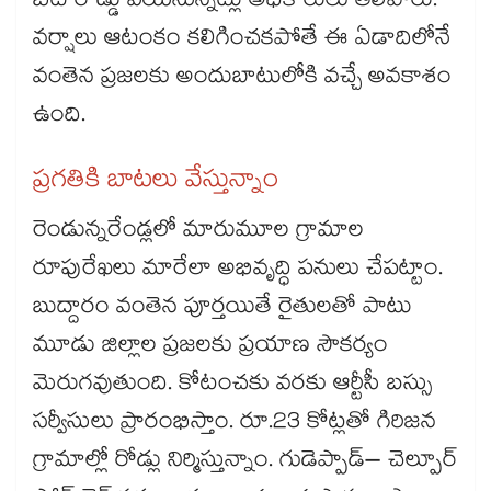
బీటీ రోడ్డు వేయనున్నట్లు అధికారులు తెలిపారు.
వర్షాలు ఆటంకం కలిగించకపోతే ఈ ఏడాదిలోనే
వంతెన ప్రజలకు అందుబాటులోకి వచ్చే అవకాశం
ఉంది.
ప్రగతికి బాటలు వేస్తున్నాం
రెండున్నరేండ్లలో మారుమూల గ్రామాల
రూపురేఖలు మారేలా అభివృద్ధి పనులు చేపట్టాం.
బుద్దారం వంతెన పూర్తయితే రైతులతో పాటు
మూడు జిల్లాల ప్రజలకు ప్రయాణ సౌకర్యం
మెరుగవుతుంది. కోటంచకు వరకు ఆర్టీసీ బస్సు
సర్వీసులు ప్రారంభిస్తాం. రూ.23 కోట్లతో గిరిజన
గ్రామాల్లో రోడ్లు నిర్మిస్తున్నాం. గుడెప్పాడ్– చెల్పూర్