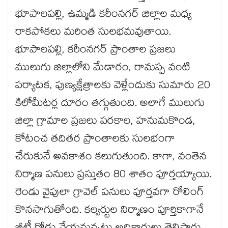
భూపాలపల్లి, ఉమ్మడి కరీంనగర్ జిల్లాల మధ్య
రాకపోకలు మరింత సులభమవుతాయి.
భూపాలపల్లి, కరీంనగర్ ప్రాంతాల ప్రజలు
ములుగు జిల్లాలోని మేడారం, రామప్ప వంటి
పర్యాటక, పుణ్యక్షేత్రాలకు వెళ్లేందుకు సుమారు 20
కిలోమీటర్ల దూరం తగ్గుతుంది. అలాగే ములుగు
జిల్లా గ్రామాల ప్రజలు పరకాల, హనుమకొండ,
కోటంచ తదితర ప్రాంతాలకు సులభంగా
చేరుకునే అవకాశం కలుగుతుంది. కాగా, వంతెన
నిర్మాణ పనులు ప్రస్తుతం 80 శాతం పూర్తయ్యాయి.
రెండు వైపులా గ్రావెల్ పనులు పూర్తవగా రోలింగ్
కొనసాగుతోంది. కల్వర్టుల నిర్మాణం పూర్తికాగానే