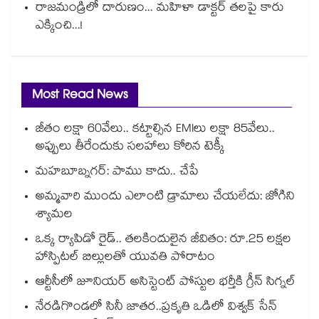
రాజమండ్రిలో దారుణం... మహిళా డాక్టర్ తలపై కారు
ఎక్కించి...!
Most Read News
జీతం లక్షా 60వేలు.. కట్టాల్సిన EMIలు లక్షా 85వేలు..
అప్పులు తీరేందుకు సలహాలు కోరిన టెక్కీ
మహబూబ్నగర్: పాము కాదు.. చేపే
అమ్మవారి ముందు ఎలాంటి డ్రామాలు చేయలేదు: జోగిని
శ్యామల
ఒక్క ర్యాపిడో రైడ్.. తలకిందులైన జీవితం: రూ.25 లక్షల
హాస్పిటల్ బిల్లులతో యువతి పోరాటం
ఆర్టీసీలో జూనియర్ అసిస్టెంట్‌‌ పోస్టుల భర్తీకి గ్రీన్‌‌ సిగ్నల్
నేరడిగొండలో సినీ జాతర..ప్రకృతి ఒడిలో విశ్వక్ సేన్