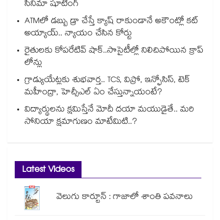
సినిమా షూటింగ్
ATMలో డబ్బు డ్రా చేస్తే క్యాష్ రాకుండానే అకౌంట్లో కట్
అయ్యాయ్.. న్యాయం చేసిన కోర్టు
రైతులకు కోపరేటివ్ షాక్..సొసైటీల్లో నిలిచిపోయిన క్రాప్
లోన్లు
గ్రాడ్యుయేట్లకు శుభవార్త.. TCS, విప్రో, ఇన్ఫోసిస్, టెక్
మహీంద్రా, హెచ్సీఎల్ ఏం చేస్తున్నాయంటే?
విద్యార్థులను క్షమిస్తేనే మోదీ దయా మయుడైతే.. మరి
సోనియా క్షమాగుణం మాటేమిటి..?
Latest Videos
వెలుగు కార్టూన్ : గాజాలో శాంతి పవనాలు