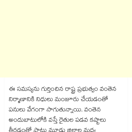
ఈ సమస్యను గుర్తించిన రాష్ట్ర ప్రభుత్వం వంతెన
నిర్మాణానికి నిధులు మంజూరు చేయడంతో
పనులు వేగంగా సాగుతున్నాయి. వంతెన
అందుబాటులోకి వస్తే రైతుల పడవ కష్టాలు
తీరడంతో పాటు మూడు జిల్లాల మధ్య