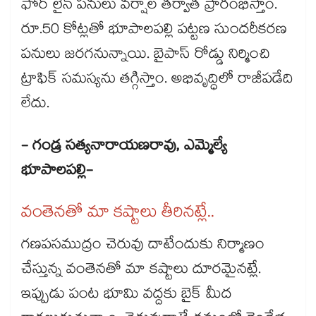
ఫోర్ లైన్ పనులు వర్షాల తర్వాత ప్రారంభిస్తాం.
రూ.50 కోట్లతో భూపాలపల్లి పట్టణ సుందరీకరణ
పనులు జరగనున్నాయి. బైపాస్ రోడ్డు నిర్మించి
ట్రాఫిక్​ సమస్యను తగ్గిస్తాం. అభివృద్ధిలో రాజీపడేది
లేదు.
- గండ్ర సత్యనారాయణరావు, ఎమ్మెల్యే
భూపాలపల్లి-
వంతెనతో మా కష్టాలు తీరినట్లే..
గణపసముద్రం చెరువు దాటేందుకు నిర్మాణం
చేస్తున్న వంతెనతో మా కష్టాలు దూరమైనట్లే.
ఇప్పుడు పంట భూమి వద్దకు బైక్ మీద