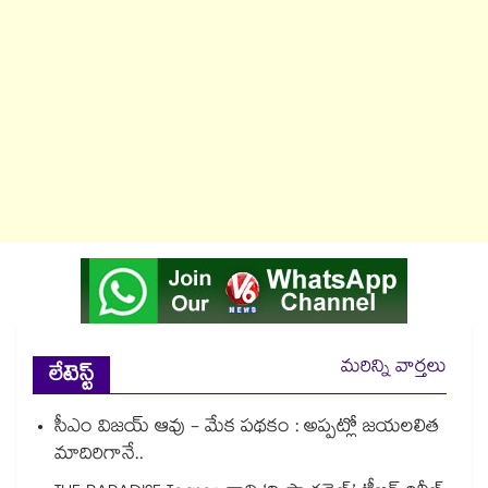
మరిన్ని వార్తలు
లేటెస్ట్
సీఎం విజయ్ ఆవు - మేక పథకం : అప్పట్లో జయలలిత
మాదిరిగానే..