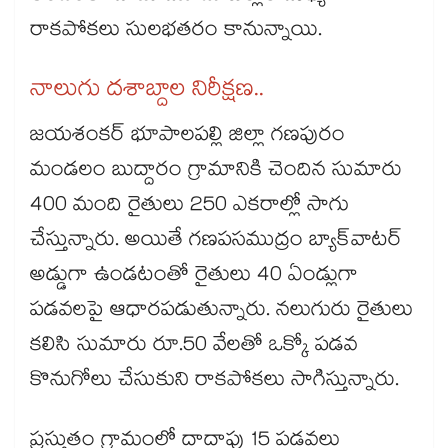
రాకపోకలు సులభతరం కానున్నాయి.
నాలుగు దశాబ్దాల నిరీక్షణ..
జయశంకర్ భూపాలపల్లి జిల్లా గణపురం
మండలం బుద్దారం గ్రామానికి చెందిన సుమారు
400 మంది రైతులు 250 ఎకరాల్లో సాగు
చేస్తున్నారు. అయితే గణపసముద్రం బ్యాక్‌‌‌‌‌‌‌‌‌‌‌‌‌‌‌‌వాటర్
అడ్డుగా ఉండటంతో రైతులు 40 ఏండ్లుగా
పడవలపై ఆధారపడుతున్నారు. నలుగురు రైతులు
కలిసి సుమారు రూ.50 వేలతో ఒక్కో పడవ
కొనుగోలు చేసుకుని రాకపోకలు సాగిస్తున్నారు.
ప్రస్తుతం గ్రామంలో దాదాపు 15 పడవలు