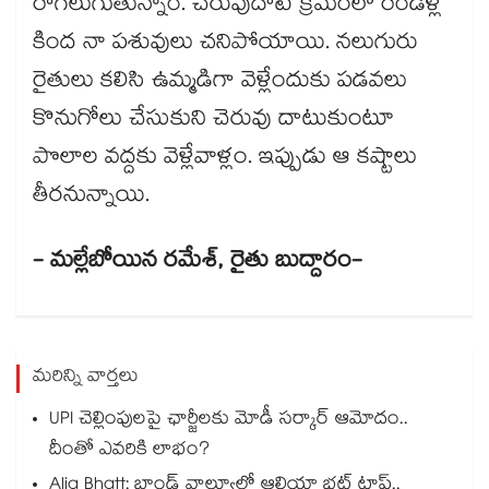
రాగలుగుతున్నాం. చెరువుదాటే క్రమంలో రెండేళ్ల
కింద నా పశువులు చనిపోయాయి. నలుగురు
రైతులు కలిసి ఉమ్మడిగా వెళ్లేందుకు పడవలు
కొనుగోలు చేసుకుని చెరువు దాటుకుంటూ
పొలాల వద్దకు వెళ్లేవాళ్లం. ఇప్పుడు ఆ కష్టాలు
తీరనున్నాయి.
- మల్లేబోయిన రమేశ్, రైతు బుద్దారం-
మరిన్ని వార్తలు
UPI చెల్లింపులపై ఛార్జీలకు మోడీ సర్కార్ ఆమోదం..
దీంతో ఎవరికి లాభం?
Alia Bhatt: బ్రాండ్ వాల్యూలో ఆలియా భట్ టాప్..