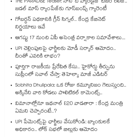
THE PARADISE Teaser: నాని ‘ది ప్యారడైజ్‌‌’ టీజర్ రిలీజ్..
జడల్ మాస్ ర్యాంపేజ్‌కు గూస్‌బంప్స్ గ్యారెంటీ
గోబర్ధన్ పథకానికి గ్రీన్ సిగ్నల్.. కేంద్ర కేబినెట్
నిర్ణయాలు ఇవే
ఆగష్టు 17 నుంచి ఏపీ అసెంబ్లీ వర్షాకాల సమావేశాలు...
UPI చెల్లింపులపై ఛార్జీలకు మోడీ సర్కార్ ఆమోదం..
దీంతో ఎవరికి లాభం?
పూర్తిగా రాజకీయ ప్రేరేపిత కేసు.. హైకోర్టు తీర్పును
సుప్రీంలో సవాల్ చేస్తా: తెహెల్కా మాజీ ఎడిటర్
Sobhita Dhulipala: ఒక రోజు కమ్యూనిజం గెలుస్తుంది..
అక్కినేని వారి కోడలు పొలిటికల్ కామెంట్స్..
విమానాల్లోనూ ఇథనాల్ E20 వాడతారా : కేంద్ర మంత్రి
ఏమని చెప్పారంటే..?
UPI పేమెంట్స్⁪పై ఛార్జీలు వేసుకోండి: బ్యాంకులకే
అధికారం.. లోక్ సభలో బిల్లుకు ఆమోదం