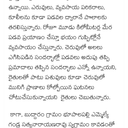
ఉన్నాయి. ఎరువులు, వ్యవసాయ పరికరాలు,
కూలీలను కూడా పడవల ద్వారానే పొలాలకు
తరలిస్తున్నారు. రోజూ మూడు కిలోమీటర్ల మేర
పడవ ప్రయాణం చేస్తూ భయం గుప్పిట్లోనే
వ్యవసాయం చేస్తున్నారు. చెరువులో అలలు
ఎగిసిపడిన సందర్భాల్లో పడవలు అదుపు తప్పి
ప్రమాదాలు తప్పిన సందర్భాలు ఎన్నో ఉన్నాయని,
రైతులతో పాటు పశువులు కూడా చెరువులో
మునిగి ప్రాణాలు కోల్పోయిన ఘటనలు
చోటుచేసుకున్నాయని రైతులు చెబుతున్నారు.
కాగా, బుద్దారం గ్రామం భూపాలపల్లి ఎమ్మెల్యే
గండ్ర సత్యనారాయణరావు స్వగ్రామం కావడంతో