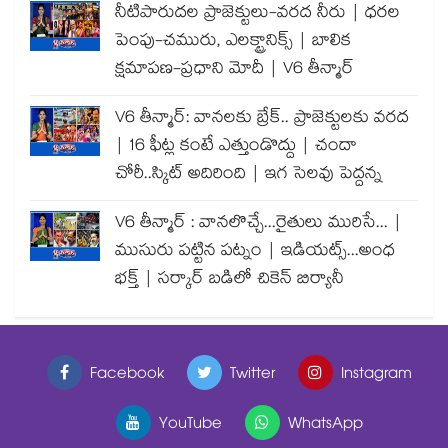
నీటిపారుదల ప్రాజెక్టులు-వరద నీరు | ధరల
పెంపు-చమురు, ఎలక్ట్రానిక్స్ | బాలిక
క్షమాపణ-ప్రధాని మోదీ | V6 తీన్మార్
V6 తీన్మార్: వానలకు బ్రేక్.. ప్రాజెక్టులకు వరద
| 16 ఫీట్ల కంటే ఎత్తుండొద్దు | చందా
చోరీ..స్కిట్ అదిరింది | ఇగ సెలవు పెద్దన్న
V6 తీన్మార్ : వానలొచ్చే...రైతులు మురిసే... |
ముసురు పట్టిన పట్నం | ఇడియట్స్...అంధ
భక్త్ | సర్కార్ బడిలో చికెన్ బిర్యానీ
Facebook
Twitter
Instagram
YouTube
WhatsApp