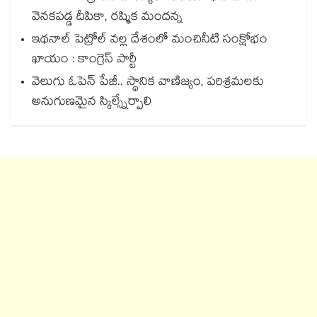
వెనకపడ్డ దీపికా, రష్మిక మందన్న
ఇథనాల్ పెట్రోల్ వల్ల దేశంలో మంచినీటి సంక్షోభం
ఖాయం : కాంగ్రెస్ పార్టీ
వెలుగు ఓపెన్ పేజీ.. స్థానిక వాణిజ్యం, పరిశ్రమలకు
అనుగుణమైన స్కిల్స్నేర్పాలి