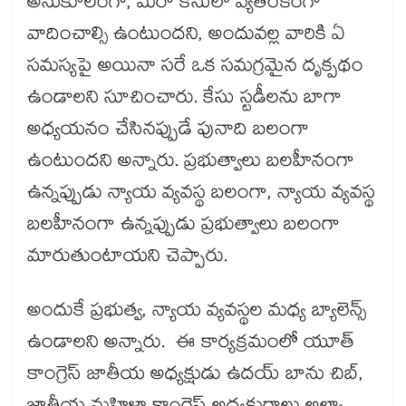
అనుకూలంగా, మరో కేసులో వ్యతిరేకంగా
వాదించాల్సి ఉంటుందని, అందువల్ల వారికి ఏ
సమస్యపై అయినా సరే ఒక సమగ్రమైన దృక్పథం
ఉండాలని సూచించారు. కేసు స్టడీలను బాగా
అధ్యయనం చేసినప్పుడే పునాది బలంగా
ఉంటుందని అన్నారు. ప్రభుత్వాలు బలహీనంగా
ఉన్నప్పుడు న్యాయ వ్యవస్థ బలంగా, న్యాయ వ్యవస్థ
బలహీనంగా ఉన్నప్పుడు ప్రభుత్వాలు బలంగా
మారుతుంటాయని చెప్పారు.
అందుకే ప్రభుత్వ, న్యాయ వ్యవస్థల మధ్య బ్యాలెన్స్‌‌
ఉండాలని అన్నారు. ఈ కార్యక్రమంలో యూత్
కాంగ్రెస్ జాతీయ అధ్యక్షుడు ఉదయ్ బాను చిబ్,