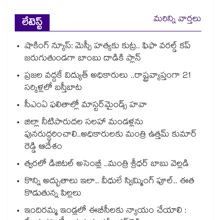
మరిన్ని వార్తలు
లేటెస్ట్
షాకింగ్ న్యూస్: మెస్సీ హత్యకు కుట్ర.. ఫిఫా వరల్డ్ కప్
జరుగుతుండగా బాంబు దాడికి ప్లాన్
ప్రజల వద్దకే విద్యుత్ అధికారులు ..రాష్ట్రవ్యాప్తంగా 21
సర్కిళ్లలో బస్తీబాట
సీఎంఏ ఫలితాల్లో మాస్టర్‌మైండ్స్ హవా
జిల్లా నీటిపారుదల సలహా మండళ్లను
పునరుద్ధరించాలి..అధికారులకు మంత్రి ఉత్తమ్ కుమార్
రెడ్డి ఆదేశం
త్వరలో డిజిటల్ అసెంబ్లీ ..మంత్రి శ్రీధర్ బాబు వెల్లడి
కొన్ని అద్భుతాలు ఇలా.. వీధులే స్విమ్మింగ్ పూల్.. ఈత
కొడుతున్న పిల్లలు
ఇందిరమ్మ ఇండ్లలో ఈబీసీలకు న్యాయం చేయాలి :