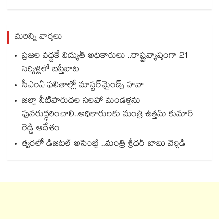
మరిన్ని వార్తలు
ప్రజల వద్దకే విద్యుత్ అధికారులు ..రాష్ట్రవ్యాప్తంగా 21
సర్కిళ్లలో బస్తీబాట
సీఎంఏ ఫలితాల్లో మాస్టర్‌మైండ్స్ హవా
జిల్లా నీటిపారుదల సలహా మండళ్లను
పునరుద్ధరించాలి..అధికారులకు మంత్రి ఉత్తమ్ కుమార్
రెడ్డి ఆదేశం
త్వరలో డిజిటల్ అసెంబ్లీ ..మంత్రి శ్రీధర్ బాబు వెల్లడి