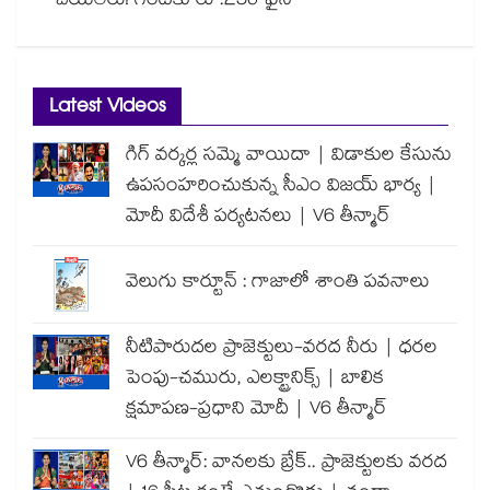
చేయలేరు! గంటకు రూ.250 ఫైన్
Latest Videos
గిగ్ వర్కర్ల సమ్మె వాయిదా | విడాకుల కేసును
ఉపసంహరించుకున్న సీఎం విజయ్ భార్య |
మోదీ విదేశీ పర్యటనలు | V6 తీన్మార్
వెలుగు కార్టూన్ : గాజాలో శాంతి పవనాలు
నీటిపారుదల ప్రాజెక్టులు-వరద నీరు | ధరల
పెంపు-చమురు, ఎలక్ట్రానిక్స్ | బాలిక
క్షమాపణ-ప్రధాని మోదీ | V6 తీన్మార్
V6 తీన్మార్: వానలకు బ్రేక్.. ప్రాజెక్టులకు వరద