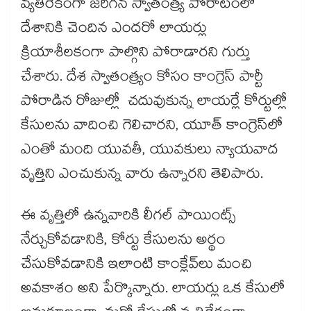
వ్యతిరేకంగా జరిగిన స్వాతంత్ర్య పోరాటంలో
దేశానికి చెందిన ఎందరో లాయర్లు
క్రియాశీలకంగా పాల్గొని పోరాడారని గుర్తు
చేశారు. దేశ స్వాతంత్ర్యం కోసం కాంగ్రెస్ పార్టీ
పోరాడిన రోజుల్లో చదువుకున్న లాయర్లే కోర్టుల్లో
కేసులను వాదించి గెలిచారని, యూత్ కాంగ్రెస్‌‌లో
ఎంతో మంది యువతీ, యువకులు న్యాయవాద
వృత్తిని ఎంచుకున్న వారు ఉన్నారని తెలిపారు.
ఈ వృత్తిలో ఉన్నవారికి లీగల్ పాయింట్స్
నేర్చుకోవడానికి, కోర్టు కేసులను అర్థం
చేసుకోవడానికి ఇలాంటి కాంక్లేవ్‌‌లు మంచి
అవకాశం అని పేర్కొన్నారు. లాయర్లు ఒక కేసులో