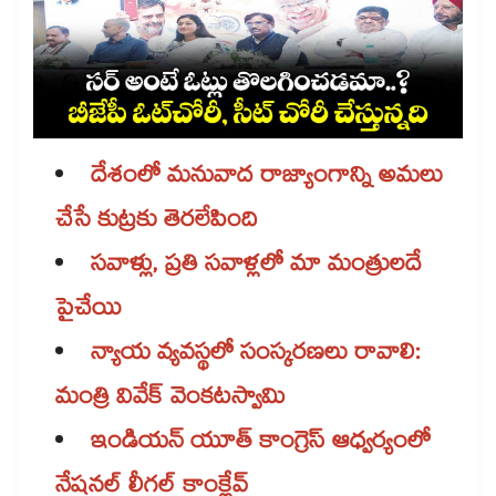
దేశంలో మనువాద రాజ్యాంగాన్ని అమలు
చేసే కుట్రకు తెరలేపింది
సవాళ్లు, ప్రతి సవాళ్లలో మా మంత్రులదే
పైచేయి
న్యాయ వ్యవస్థలో సంస్కరణలు రావాలి:
మంత్రి వివేక్ వెంకటస్వామి
ఇండియన్ యూత్ కాంగ్రెస్ ఆధ్వర్యంలో
నేషనల్ లీగల్ కాంక్లేవ్‌‌‌‌