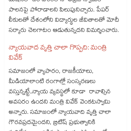
మిషన్‌‌లో చేరి దేశంలోని అప్రజాస్వామిక
పాలనపై పోరాడాలని పిలుపునిచ్చారు. పేపర్
లీకులతో దేశంలోని విద్యార్థుల జీవితాలతో మోదీ
సర్కారు చెలగాటం ఆడుతున్నదని విమర్శించారు.
న్యాయవాద వృత్తి చాలా గొప్పది: మంత్రి
వివేక్
సమాజంలో వ్యాపారం, రాజకీయాలు,
మీడియాలాంటి రంగాల్లో సంస్కరణలు
వస్తున్నట్టే..న్యాయ వ్యవస్థలో కూడా రావాల్సిన
అవసరం ఉందని మంత్రి వివేక్‌‌ వెంకటస్వామి
అన్నారు. సమాజంలో న్యాయవాది వృత్తి చాలా
గౌరవప్రదమైందని, బ్రిటిష్ ప్రభుత్వానికి