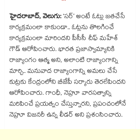
హైదరాబాద్, వెలుగు:
‘సర్’ అంటే ఓట్లు జతచేసే
కార్యక్రమంలా కాకుండా.. ఓట్లను తొలగించే
కార్యక్రమంలా మారిందని పీసీసీ చీఫ్ మహేశ్
గౌడ్ ఆరోపించారు. భారత ప్రజాస్వామ్యానికి
రాజ్యాంగం ఆత్మ అని, అలాంటి రాజ్యాంగాన్ని
మార్చి.. మనువాద రాజ్యాంగాన్ని అమలు చేసే
కుట్రకు కేంద్రంలోని బీజేపీ సర్కారు తెరలేపిందని
ఆరోపించారు. గాంధీ, నెహ్రూ వారసత్వాన్ని
మరిపించే ప్రయత్నం చేస్తున్నారని, ప్రపంచంలోనే
నెహ్రూ విజనరీ ఉన్న లీడర్ అని ప్రశంసించారు.