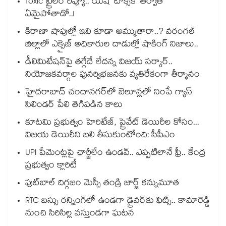
Toxic ట్రైలర్ రివ్యూ.. యష్ ‘టాక్సిక్’ తర్వాత
ఏమైపోతాడో..!
కిరాణా షాపుల్లో ఇవి కూడా అమ్ముతారా..? వరంగల్
జిల్లాలో ఎక్సైజ్ అధికారుల దాడుల్లో షాకింగ్ నిజాలు..
డీలిమిటేషన్‎పై తగ్గేదే లేదన్న విజయ్ సర్కార్..
నియోజకవర్గాల పునర్విభజనకు వ్యతిరేకంగా తీర్మానం
హైదరాబాద్⁪ చందానగర్⁫లో బెలూన్లలో నింపే గ్యాస్
సిలిండర్ పేలి తెగిపడిన కాలు
కూటమి ప్రభుత్వం హెరిటేజ్, ప్రైవేట్ డెయిరీల కోసం...
విజయ డెయిరీని బలి తీసుకుంటోంది: సీపీఎం
UPI పేమెంట్లపై ఛార్జీలేం ఉండవ్.. ఎప్పటిలానే ఫ్రీ.. కేంద్ర
ప్రభుత్వం క్లారిటీ
ఫుట్‎బాల్ దిగ్గజం మెస్సీ తండ్రి జార్జ్ కన్నుమూత
RTC బస్సు రన్నింగ్⁫లో ఉండగా డ్రైవర్‌కు ఫిట్స్.. కామారెడ్డి
నుంచి సిరిసిల్ల వస్తుండగా ఘటన