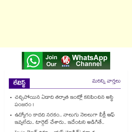
మరిన్ని వార్తలు
లేటెస్ట్
చచ్చిపోయిన ఏడాది తర్వాత ఇంట్లో కనిపించిన అస్థి
పంజరం !
ఉద్యోగం కాదది నరకం.. నాలుగు నెలలుగా వీక్లీ ఆఫ్
ఇవ్వలేదు.. టార్గెట్ చేశారు.. ఇదేంటని అడిగితే..