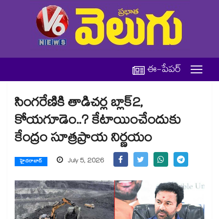
ఈ-పేపర్
సింగరేణికి తాడిచర్ల బ్లాక్2,
కోయగూడెం..? కేటాయించేందుకు
కేంద్రం సూత్రప్రాయ నిర్ణయం
July 5, 2026
హైదరాబాద్