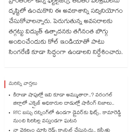
ప్రాంతంలో ఉన్న ఫర్టిలైజర్స్, తదితర పరిశ్రమలను
దృష్టిలో ఉంచుకొని ఈ అవకాశాన్ని సద్వినియోగం
చేసుకోవాలన్నారు. పెరుగుతున్న అవసరాలకు
తగ్గట్టు విద్యుత్ ఉత్పాదనకు తగినంత బొగ్గు
అందించేందుకు కోల్ ఇండియాతో పాటు
సింగరేణి కూడా సిద్ధంగా ఉండాలని నిర్దేశించారు.
మరిన్ని వార్తలు
కిరాణా షాపుల్లో ఇవి కూడా అమ్ముతారా..? వరంగల్
జిల్లాలో ఎక్సైజ్ అధికారుల దాడుల్లో షాకింగ్ నిజాలు..
RTC బస్సు రన్నింగ్⁫లో ఉండగా డ్రైవర్‌కు ఫిట్స్.. కామారెడ్డి
నుంచి సిరిసిల్ల వస్తుండగా ఘటన
నా వైకల్యం చూసి రైడ్స్ క్యాన్సిల్ చేస్తున్నరు.. కన్నీళ్లు