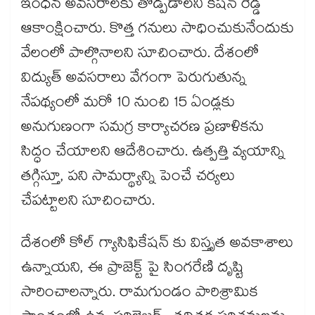
ఇంధన అవసరాలకు తోడ్పడాలని కిషన్ రెడ్డి
ఆకాంక్షించారు. కొత్త గనులు సాధించుకునేందుకు
వేలంలో పాల్గొనాలని సూచించారు. దేశంలో
విద్యుత్ అవసరాలు వేగంగా పెరుగుతున్న
నేపథ్యంలో మరో 10 నుంచి 15 ఏండ్లకు
అనుగుణంగా సమగ్ర కార్యాచరణ ప్రణాళికను
సిద్ధం చేయాలని ఆదేశించారు. ఉత్పత్తి వ్యయాన్ని
తగ్గిస్తూ, పని సామర్థ్యాన్ని పెంచే చర్యలు
చేపట్టాలని సూచించారు.
దేశంలో కోల్ గ్యాసిఫికేషన్ కు విస్తృత అవకాశాలు
ఉన్నాయని, ఈ ప్రాజెక్ట్ పై సింగరేణి దృష్టి
సారించాలన్నారు. రామగుండం పారిశ్రామిక