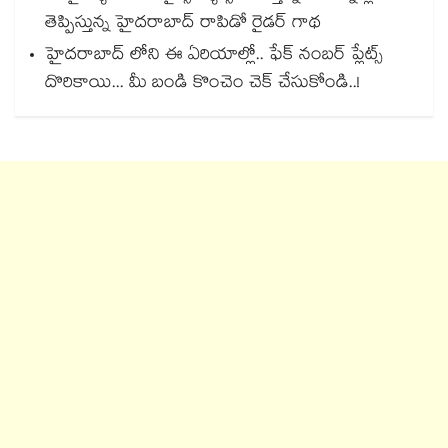
తెప్పిస్తున్న హైదరాబాద్ రాపిడో రైడర్ గాథ
హైదరాబాద్ లోని ఈ ఏరియాల్లో.. ఫేక్ నంబర్ ప్లేట్స్
దొరికాయి... మీ బండి కొంచెం చెక్ చేసుకోండి..!