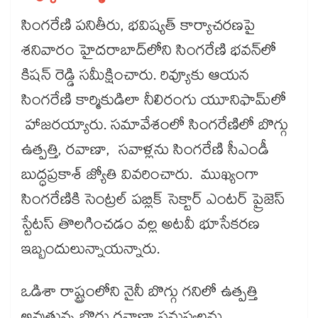
సింగరేణి పనితీరు, భవిష్యత్ కార్యాచరణపై
శనివారం హైదరాబాద్‌‌లోని సింగరేణి భవన్‌‌లో
కిషన్ రెడ్డి సమీక్షించారు. రివ్యూకు ఆయన
సింగరేణి కార్మికుడిలా నీలిరంగు యూనిఫామ్​లో
హాజరయ్యారు. సమావేశంలో సింగరేణిలో బొగ్గు
ఉత్పత్తి, రవాణా, సవాళ్లను సింగరేణి సీఎండీ
బుద్ధప్రకాశ్ జ్యోతి వివరించారు. ముఖ్యంగా
సింగరేణికి సెంట్రల్ పబ్లిక్ సెక్టార్ ఎంటర్ ప్రైజెస్
స్టేటస్ తొలగించడం వల్ల అటవీ భూసేకరణ
ఇబ్బందులున్నాయన్నారు.
ఒడిశా రాష్ట్రంలోని నైనీ బొగ్గు గనిలో ఉత్పత్తి