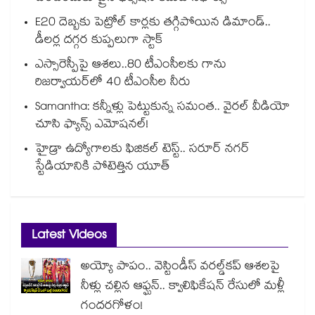
E20 దెబ్బకు పెట్రోల్ కార్లకు తగ్గిపోయిన డిమాండ్..
డీలర్ల దగ్గర కుప్పలుగా స్టాక్
ఎస్సారెస్పీపై ఆశలు..80 టీఎంసీలకు గాను
రిజర్వాయర్‌‌‌‌‌‌‌‌‌‌‌‌‌‌‌‌లో 40 టీఎంసీల నీరు
Samantha: కన్నీళ్లు పెట్టుకున్న సమంత.. వైరల్ వీడియో
చూసి ఫ్యాన్స్ ఎమోషనల్!
హైడ్రా ఉద్యోగాలకు ఫిజికల్ టెస్ట్.. సరూర్ నగర్
స్టేడియానికి పోటెత్తిన యూత్
Latest Videos
అయ్యో పాపం.. వెస్టిండీస్ వరల్డ్‌కప్ ఆశలపై
నీళ్లు చల్లిన ఆఫ్ఘన్.. క్వాలిఫికేషన్ రేసులో మళ్లీ
గందరగోళం!