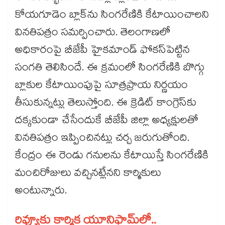
కోయగూడెం బ్లాక్​ను సింగరేణికి కేటాయించాలని
వినతిపత్రం సమర్పించారు. తెలంగాణలో
అధికారంపై బీజేపీ హైకమాండ్ ఫోకస్​పెట్టిన
సంగతి తెలిసిందే. ఈ క్రమంలో సింగరేణికి బొగ్గు
బ్లాకుల కేటాయింపుపై సూత్రప్రాయ నిర్ణయం
తీసుకున్నట్లు తెలుస్తోంది. ఈ క్రెడిట్ కాంగ్రెస్‌‌కు
దక్కకుండా చేసేందుకే బీజేపీ జిల్లా అధ్యక్షులతో
వినతిపత్రం ఇప్పించినట్లు చర్చ జరుగుతోంది.
కేంద్రం ఈ రెండు గనులను కేటాయిస్తే సింగరేణికి
మంచిరోజులు వచ్చినట్లేనని కార్మికులు
అంటున్నారు.
రివ్యూకు కార్మిక యూనిఫామ్‌‌లో..