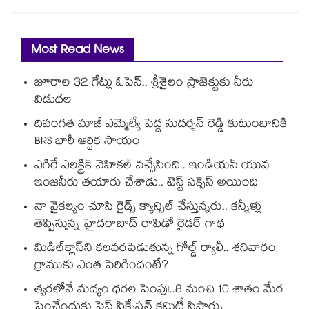
Most Read News
జూరాల 32 గేట్లు ఓపెన్.. శ్రీశైలం ప్రాజెక్టుకు నీరు
విడుదల
దివంగత మాజీ ఎమ్మెల్యే పెద్ద సుదర్శన్ రెడ్డి కుటుంబానికి
BRS భారీ ఆర్థిక సాయం
ఎగిరే ఎలక్ట్రిక్ వెహికల్ వచ్చేసింది.. ఇండియన్ యువ
ఇంజనీరు తయారు చేశాడు.. టెస్ట్ సక్సెస్ అయింది
నా వైకల్యం చూసి రైడ్స్ క్యాన్సిల్ చేస్తున్నరు.. కన్నీళ్లు
తెప్పిస్తున్న హైదరాబాద్ రాపిడో రైడర్ గాథ
మిడిల్‌క్లాస్‌ని కలవరపెడుతున్న గోల్డ్ ర్యాలీ.. శనివారం
గ్రాముకు ఎంత పెరిగిందంటే?
త్వరలోనే మద్యం ధ‌‌ర‌‌ల పెంపు!..8 నుంచి 10 శాతం మేర
పెంచేందుకు ప్రైస్ ఫిక్సేష‌‌న్ క‌‌మిటీ సిఫార్సు