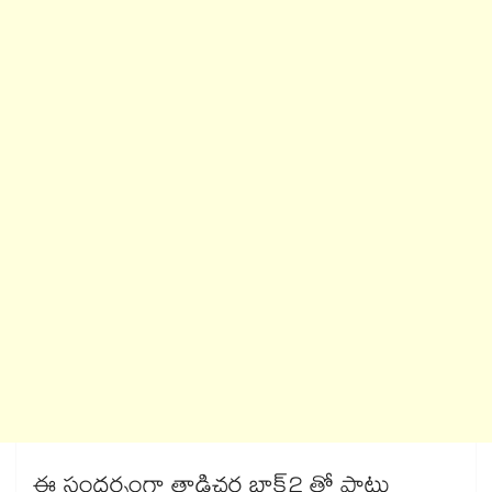
ఈ సందర్భంగా తాడిచర్ల బ్లాక్2 తో పాటు