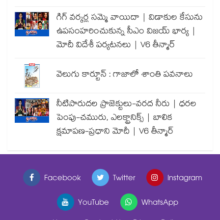
గిగ్ వర్కర్ల సమ్మె వాయిదా | విడాకుల కేసును
ఉపసంహరించుకున్న సీఎం విజయ్ భార్య |
మోదీ విదేశీ పర్యటనలు | V6 తీన్మార్
వెలుగు కార్టూన్ : గాజాలో శాంతి పవనాలు
నీటిపారుదల ప్రాజెక్టులు-వరద నీరు | ధరల
పెంపు-చమురు, ఎలక్ట్రానిక్స్ | బాలిక
క్షమాపణ-ప్రధాని మోదీ | V6 తీన్మార్
Facebook
Twitter
Instagram
YouTube
WhatsApp