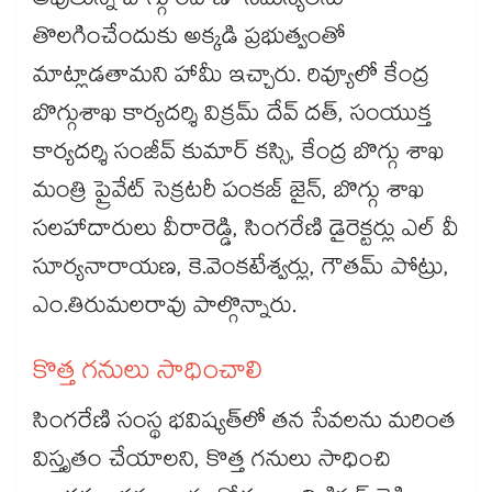
అవుతున్న బొగ్గు రవాణా సమస్యలను
తొలగించేందుకు అక్కడి ప్రభుత్వంతో
మాట్లాడతామని హామీ ఇచ్చారు. రివ్యూలో కేంద్ర
బొగ్గుశాఖ కార్యదర్శి విక్రమ్ దేవ్ దత్, సంయుక్త
కార్యదర్శి సంజీవ్ కుమార్ కస్సి, కేంద్ర బొగ్గు శాఖ
మంత్రి ప్రైవేట్ సెక్రటరీ పంకజ్ జైన్, బొగ్గు శాఖ
సలహాదారులు వీరారెడ్డి, సింగరేణి డైరెక్టర్లు ఎల్ వీ
సూర్యనారాయణ, కె.వెంకటేశ్వర్లు, గౌతమ్ పోట్రు,
ఎం.తిరుమలరావు పాల్గొన్నారు.
కొత్త గనులు సాధించాలి
సింగరేణి సంస్థ భవిష్యత్‌‌లో తన సేవలను మరింత
విస్తృతం చేయాలని, కొత్త గనులు సాధించి