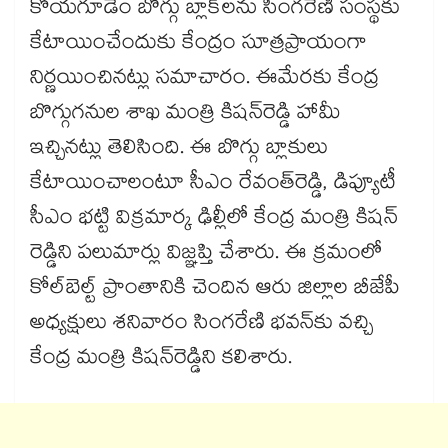
కోయగూడెం బొగ్గు బ్లాక్‌‌లను సింగరేణి సంస్థకు
కేటాయించేందుకు కేంద్రం సూత్రప్రాయంగా
నిర్ణయించినట్లు సమాచారం. ఈమేరకు కేంద్ర
బొగ్గుగనుల శాఖ మంత్రి కిషన్​రెడ్డి హామీ
ఇచ్చినట్లు తెలిసింది. ఈ బొగ్గు బ్లాకులు
కేటాయించాలంటూ సీఎం రేవంత్​రెడ్డి, డిప్యూటీ
సీఎం భట్టి విక్రమార్క ఢిల్లీలో కేంద్ర మంత్రి కిషన్
రెడ్డిని పలుమార్లు విజ్ఞప్తి చేశారు. ఈ క్రమంలో
కోల్​బెల్ట్ ప్రాంతానికి చెందిన ఆరు జిల్లాల బీజేపీ
అధ్యక్షులు శనివారం సింగరేణి భవన్‌‌కు వచ్చి
కేంద్ర మంత్రి కిషన్​రెడ్డిని కలిశారు.