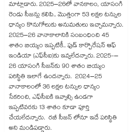
మాట్లాడారు. 2025–26లో వానకాలం, యాసంగి
రెండు సీజన్లు కలిపి.. మొత్తంగా 53 లక్షల టన్నుల
ధాన్యం కొనుగోలుకు అనుమతులు ఇచ్చామన్నారు.
2025–26 వానాకాలానికి సంబంధించి 45
శాతం బియ్యం ఇప్పటికీ.. ఫుడ్ కార్పొరేషన్ ఆఫ్
ఇండియా (ఎఫ్‌‌‌‌‌‌‌‌‌‌‌‌‌‌‌‌సీఐ)కు ఇవ్వలేదన్నారు. 2025-–
26 యాసంగి సీజన్‌‌‌‌‌‌‌‌‌‌‌‌‌‌‌‌కు 90 శాతం బియ్యం
పరిస్థితి ఇలాగే ఉందన్నారు. 2024–25
వానాకాలంలో 36 లక్షల టన్నుల ధాన్యం
సేకరించి, ఎఫ్‌‌‌‌‌‌‌‌‌‌‌‌‌‌‌‌సీఐకి ఇవ్వాల్సి ఉండగా
ఇప్పటివరకు 13 శాతం కూడా పూర్తి
చేయలేదన్నారు. రబీ సీజన్‌‌‌‌‌‌‌‌‌‌‌‌‌‌‌‌ లోనూ ఇదే పరిస్థితి
అని మండిపడ్డారు.