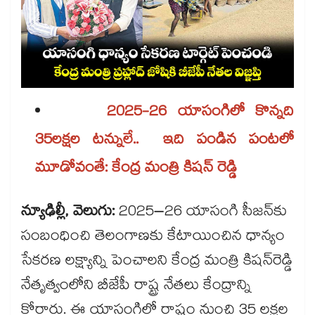
2025-26 యాసంగిలో కొన్నది
35లక్షల టన్నులే.. ఇది పండిన పంటలో
మూడోవంతే: కేంద్ర మంత్రి కిషన్ రెడ్డి
న్యూఢిల్లీ, వెలుగు:
2025–26 యాసంగి సీజన్‌‌‌‌‌‌‌‌‌‌‌‌‌‌‌‌కు
సంబంధించి తెలంగాణకు కేటాయించిన ధాన్యం
సేకరణ లక్ష్యాన్ని పెంచాలని కేంద్ర మంత్రి కిషన్‌‌‌‌‌‌‌‌‌‌‌‌‌‌‌‌రెడ్డి
నేతృత్వంలోని బీజేపీ రాష్ట్ర నేతలు కేంద్రాన్ని
కోరారు. ఈ యాసంగిలో రాష్ట్రం నుంచి 35 లక్షల