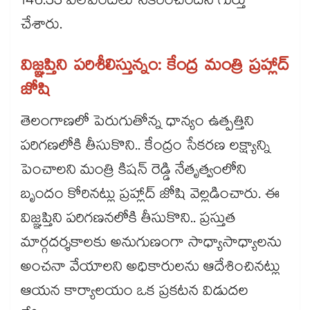
146.33 ఎల్ఎంటీలు సేకరించిందని గుర్తు
చేశారు.
విజ్ఞప్తిని పరిశీలిస్తున్నం: కేంద్ర మంత్రి ప్రహ్లాద్
జోషి
తెలంగాణలో పెరుగుతోన్న ధాన్యం ఉత్పత్తిని
పరిగణలోకి తీసుకొని.. కేంద్రం సేకరణ లక్ష్యాన్ని
పెంచాలని మంత్రి కిషన్ రెడ్డి నేతృత్వంలోని
బృందం కోరినట్లు ప్రహ్లాద్ జోషి వెల్లడించారు. ఈ
విజ్ఞప్తిని పరిగణనలోకి తీసుకొని.. ప్రస్తుత
మార్గదర్శకాలకు అనుగుణంగా సాధ్యాసాధ్యాలను
అంచనా వేయాలని అధికారులను ఆదేశించినట్లు
ఆయన కార్యాలయం ఒక ప్రకటన విడుదల