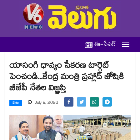
ఈ-పేపర్
యాసంగి ధాన్యం సేకరణ టార్గెట్
పెంచండి...కేంద్ర మంత్రి ప్రహ్లాద్ జోషికి
బీజేపీ నేతల విజ్ఞప్తి
July 9, 2026
దేశం