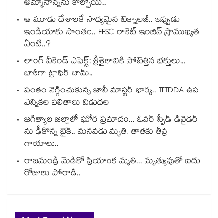
అమ్మానాన్నను కోల్పోయి..
ఆ మూడు దేశాలకే సాధ్యమైన టెక్నాలజీ.. ఇప్పుడు
ఇండియాకు సొంతం.. FFSC రాకెట్ ఇంజిన్ ప్రాముఖ్యత
ఏంటి..?
లాంగ్ వీకెండ్ ఎఫెక్ట్: శ్రీశైలానికి పోటెత్తిన భక్తులు...
భారీగా ట్రాఫిక్ జామ్..
పంతం నెగ్గించుకున్న జానీ మాస్టర్ భార్య.. TFTDDA ఉప
ఎన్నికల ఫలితాలు విడుదల
జగిత్యాల జిల్లాలో ఘోర ప్రమాదం... ఓవర్ స్పీడ్ డివైడర్
ను ఢీకొన్న బైక్.. మనవడు మృతి, తాతకు తీవ్ర
గాయాలు..
రాజమండ్రి మెడికో ప్రియాంక మృతి... మృత్యువుతో ఐదు
రోజులు పోరాడి..