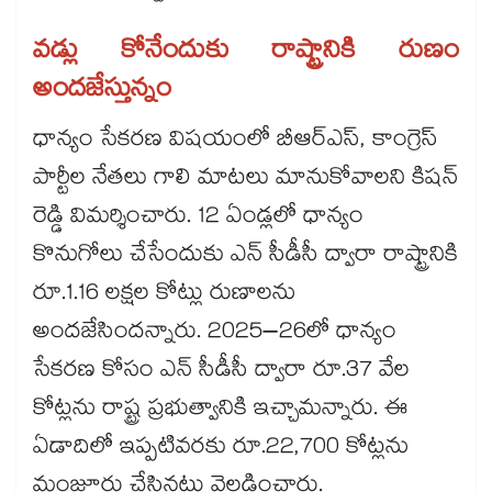
వడ్లు కోనేందుకు రాష్ట్రానికి రుణం
అందజేస్తున్నం
ధాన్యం సేకరణ విషయంలో బీఆర్ఎస్, కాంగ్రెస్
పార్టీల నేతలు గాలి మాటలు మానుకోవాలని కిషన్​
రెడ్డి విమర్శించారు. 12 ఏండ్లలో ధాన్యం
కొనుగోలు చేసేందుకు ఎన్ సీడీసీ ద్వారా రాష్ట్రానికి
రూ.1.16 లక్షల కోట్లు రుణాలను
అందజేసిందన్నారు. 2025–26లో ధాన్యం
సేకరణ కోసం ఎన్ సీడీసీ ద్వారా రూ.37 వేల
కోట్లను రాష్ట్ర ప్రభుత్వానికి ఇచ్చామన్నారు. ఈ
ఏడాదిలో ఇప్పటివరకు రూ.22,700 కోట్లను
మంజూరు చేసినట్లు వెల్లడించారు.