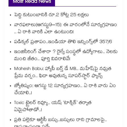
Most Read News
పెద్ది కుటుంబానికి రూ.2 కోట్ల 25 లక్షలు
వారఫలాలు(ఆగస్టు9–15): ఈ వారంలోనే సూర్యగ్రహణం
.. ఏ రాశి వారికి ఎలా ఉంటుంది!
పడిక్కల్‌‌ ప్రతాపం..ఇండియా తొలి ఇన్నింగ్స్‌‌లో 357/6
ఇంజినీరింగ్ చేశారా ? రైల్వే సంస్థలో ఉద్యోగాలు.. నెలకు
మంచి జీతం.. పూర్తి వివరాలివే!
Mahesh Babu: హ్యాపీ బర్త్ డే MB.. మహేష్‌పై నమ్రత
ప్రేమ వర్షం.. ఫిదా అవుతున్న సూపర్‌స్టార్ ఫ్యాన్స్
జ్యోతిష్యం: ఆగస్టు 12 సూర్యగ్రహణం.. ఏ రాశి వారు ఏం
చేయాలి..!
Toxic ట్రైలర్ రివ్యూ.. యష్ ‘టాక్సిక్’ తర్వాత
ఏమైపోతాడో..!
ప్రతి పల్లెకూ ఆర్టీసీ బస్సు..బస్సులు రాని గ్రామాలపై..