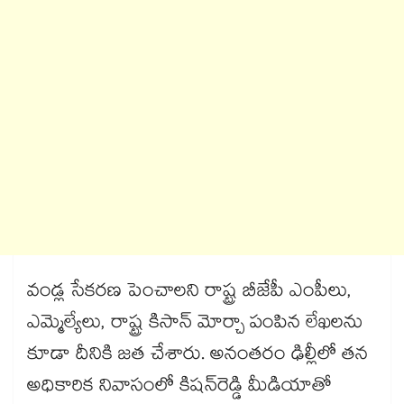
వండ్ల సేకరణ పెంచాలని రాష్ట్ర బీజేపీ ఎంపీలు,
ఎమ్మెల్యేలు, రాష్ట్ర కిసాన్ మోర్చా పంపిన లేఖలను
కూడా దీనికి జత చేశారు. అనంతరం ఢిల్లీలో తన
అధికారిక నివాసంలో కిషన్‌‌‌‌‌‌‌‌‌‌‌‌‌‌‌‌రెడ్డి మీడియాతో