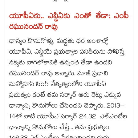
యూపీఏకు.. ఎన్డీఏకు ఎంతో తేడా: ఎంపీ
రఘునందన్ రావు
ధాన్యం కొనుగోళ్లు, మద్దతు ధర అంశాల్లో
యూపీఏ, ఎన్డీయే ప్రభుత్వాల పనితీరును పోలిస్తే
నక్కకు నాగలోకానికి ఉన్నంత తేడా ఉందని
రఘునందర్ రావు అన్నారు. మాజీ ప్రధాని
మన్మోహన్ సింగ్ నేతృత్వంలోని యూపీఏ
ప్రభుత్వం కంటే తమ సర్కార్ ఆరు రెట్లు ఎక్కువ
ధాన్యాన్ని కొనుగోలు చేసిందని చెప్పారు. 2013–
14లో నాటి యూపీఎ సర్కార్ 24.32 ఎల్ఎంటీల
ధాన్యాన్ని కొనుగోలు చేస్తే... తమ ప్రభుత్వం