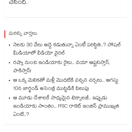
చేసింది.
మరిన్ని వార్తలు
నెలకు 30 వేలు అద్దె కడుతున్నా ఏంటీ పరిస్థితి..? సోషల్
మీడియాలో వీడియో వైరల్
రష్యా నుంచి ఇండియాకు రైలు.. వయా ఆఫ్ఘనిస్తాన్,
పాకిస్తాన్!
ఆ ఒక్క మెలికతో మళ్లీ మొదటికి వచ్చిన చర్చలు.. ఆగస్టు
10న జార్ఖండ్ అసెంబ్లీ ముట్టడికి పిలుపు
ఆ మూడు దేశాలకే సాధ్యమైన టెక్నాలజీ.. ఇప్పుడు
ఇండియాకు సొంతం.. FFSC రాకెట్ ఇంజిన్ ప్రాముఖ్యత
ఏంటి..?