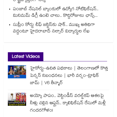
రాష్ట్రవ్యాప్తంగా సర్వే
పంజాబ్ నేషనల్ బ్యాంకులో ఉద్యోగ నోటిఫికేషన్..
మినిమమ్ డిగ్రీ ఉంటె చాలు.. కొద్దిరోజులు ఛాన్స్...
సుప్రీం కోర్టు చీఫ్ జస్టిస్⁭కు షాక్.. ముఖ్య అతిథిగా
వద్దంటూ హైదరాబాద్ నల్సార్ విద్యార్థుల లేఖ
Latest Videos
హైకోర్టు-ఉచిత పథకాలు | తెలంగాణలో కొత్త
పెన్షన్ నిబంధనలు | భారీ వర్షం-ట్రాఫిక్
జామ్ | V6 తీన్మార్
అయ్యో పాపం.. వెస్టిండీస్ వరల్డ్‌కప్ ఆశలపై
నీళ్లు చల్లిన ఆఫ్ఘన్.. క్వాలిఫికేషన్ రేసులో మళ్లీ
గందరగోళం!