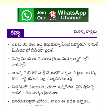
మరిన్ని వార్తలు
లేటెస్ట్
నెలకు 30 వేలు అద్దె కడుతున్నా ఏంటీ పరిస్థితి..? సోషల్
మీడియాలో వీడియో వైరల్
రష్యా నుంచి ఇండియాకు రైలు.. వయా ఆఫ్ఘనిస్తాన్,
పాకిస్తాన్!
ఆ ఒక్క మెలికతో మళ్లీ మొదటికి వచ్చిన చర్చలు.. ఆగస్టు
10న జార్ఖండ్ అసెంబ్లీ ముట్టడికి పిలుపు
పెద్దపల్లిలో మందు ఉచితంగా ఇవ్వలేదని.. వైన్ షాప్ పై
దాడికి దిగిన మద్యం ప్రియులు...
మారేడుమిల్లిలో ఘోరం.. పాపం ఈ ఐదేళ్ల పిల్లాడు..