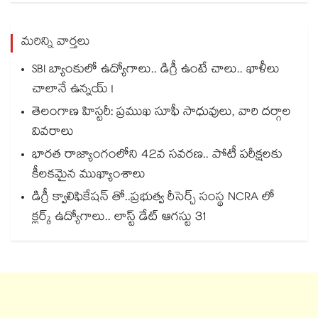
మరిన్ని వార్తలు
SBI బ్యాంకులో ఉద్యోగాలు.. డిగ్రీ ఉంటే చాలు.. ఖాళీలు
చాలానే ఉన్నయ్ !
తెలంగాణ హిస్టరీ: ప్రముఖ సూఫీ సాధువులు, వారి దర్గాల
వివరాలు
భారత రాజ్యాంగంలోని 42వ సవరణ.. పోటీ పరీక్షలకు
కీలకమైన ముఖ్యాంశాలు
డిగ్రీ క్వాలిఫికేషన్ తో..ప్రభుత్వ రీసెర్చ్ సంస్థ NCRA లో
క్లర్క్ ఉద్యోగాలు.. లాస్ట్ డేట్ ఆగస్టు 31