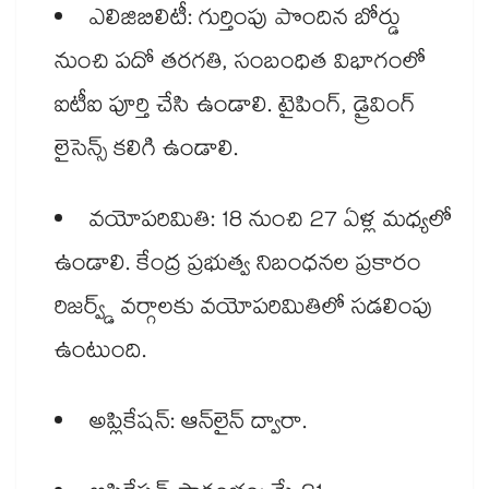
ఎలిజిబిలిటీ: గుర్తింపు పొందిన బోర్డు
నుంచి పదో తరగతి, సంబంధిత విభాగంలో
ఐటీఐ పూర్తి చేసి ఉండాలి. టైపింగ్, డ్రైవింగ్
లైసెన్స్ కలిగి ఉండాలి.
వయోపరిమితి: 18 నుంచి 27 ఏళ్ల మధ్యలో
ఉండాలి. కేంద్ర ప్రభుత్వ నిబంధనల ప్రకారం
రిజర్వ్డ్ వర్గాలకు వయోపరిమితిలో సడలింపు
ఉంటుంది.
అప్లికేషన్: ఆన్​లైన్ ద్వారా.