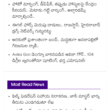
ఫోటో మార్ఫింగ్, డీప్‌ఫేక్‌, తప్పుడు పోస్టులపై కేంద్రం
సీరియస్.. మెటాకు గట్టి వార్నింగ్.. అల్గారిథమ్స్
మార్చాల్సిందే..
ఈగల్ ఫోర్స్ మెరుపు దాడులు.. రాజస్థాన్, హైదరాబాద్‌
డ్రగ్స్‌ నెట్‌వర్క్‌ గుట్టురట్టు
అరకులో ప్రశాంతంగా బంద్.. మద్దతుగా అనకాపల్లిలో
గిరిజనుల ర్యాలీ..
Avika Gor: డెంగ్యూ బారినపడిన అవికా గోర్.. 104
డిగ్రీల జ్వరంతోనూ షూటింగ్, భర్త ఎమోషనల్!
Most Read News
ఫిల్మ్ ఫెడరేషన్ సహాయ నిరాకరణ.. జానీ మాస్టర్ భార్య
తీరును ఎండగడుతూ లేఖ