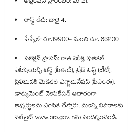
అప్లికేషన్ ప్రారంభం: మే 21.
లాస్ట్ డేట్: జులై ‌‌4.
పేస్కేల్: రూ.19900- నుంచి రూ. 63200
సెలెక్షన్ ప్రాసెస్: రాత పరీక్ష, ఫిజికల్
ఎఫీషియెన్సీ టెస్ట్ (పీఈటీ), ట్రేడ్ టెస్ట్ (టీటీ),
ప్రిలిమినరీ మెడికల్ ఎగ్జామినేషన్ (పీఎంఈ),
డాక్యుమెంట్ వెరిఫికేషన్ ఆధారంగా
అభ్యర్థులను ఎంపిక చేస్తారు. మరిన్ని వివరాలకు
వెబ్⁬సైట్ www.bro.gov.inను సందర్శించండి.