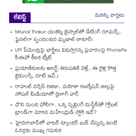
మరిన్ని వార్తలు
లేటెస్ట్
Mrunal Thakur: యశస్వి జైస్వాల్‌తో డేటింగ్ రూమర్స్‌..
ఫైనల్‌గా స్పందించిన మృణాల్ ఠాకూర్!
UPI పేమెంట్లపై ఛార్జీలు విధిస్తారన్న ప్రచారంపై PhonePe
సీఈవో కీలక ట్వీట్
ప్రయాణికులకు అలర్ట్: తిరుపతికి వెళ్లే.. ఈ రైళ్ల కొత్త
టైమింగ్స్, రూట్ ఇవే..!
రాహుల్ వర్సెస్ రిజిజు.. మహిళా రిజర్వేషన్ బిల్లుపై
సోషల్ మీడియాలో డైలాగ్ వార్
ధౌని నుంచి ధోనీగా.. ఒక్క స్పెల్లింగ్ మిస్టేక్‌తో గ్లోబల్
బ్రాండ్‌గా మారిన మహేంద్రుడి స్టోరీ ఇదే?
హైదరాబాద్⁪లో వాటర్ ట్యాంకర్ బుక్ చేస్తున్న ఇంటి
ఓనర్లకు ముఖ్య గమనిక