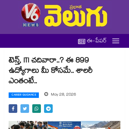
ఈ-పేపర్
టెన్త్, ITI చదివారా..? ఈ 899
ఉద్యోగాలు మీ కోసమే.. శాలరీ
ఎంతంటే..
May 28, 2026
CAREER GUIDANCE