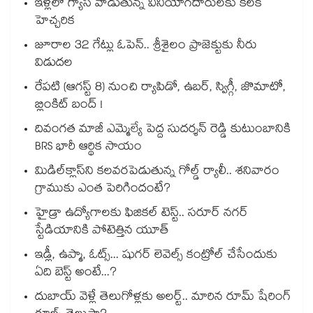
ఇళ్లలో గ్యాస్ వాడుతున్న వినియోగదారులకు కీలక
హెచ్చరిక
జూరాల 32 గేట్లు ఓపెన్.. శ్రీశైలం ప్రాజెక్టుకు నీరు
విడుదల
రేపటి (ఆగస్ట్ 8) నుంచి ర్యాపిడో, ఉబర్, స్విగ్గీ, జొమాటో,
బ్లింకిట్ బంద్ !
దివంగత మాజీ ఎమ్మెల్యే పెద్ద సుదర్శన్ రెడ్డి కుటుంబానికి
BRS భారీ ఆర్థిక సాయం
మిడిల్‌క్లాస్‌ని కలవరపెడుతున్న గోల్డ్ ర్యాలీ.. శనివారం
గ్రాముకు ఎంత పెరిగిందంటే?
హైడ్రా ఉద్యోగాలకు ఫిజికల్ టెస్ట్.. సరూర్ నగర్
స్టేడియానికి పోటెత్తిన యూత్
ఇడ్లీ, ఉప్మా, ఓట్స్... షుగర్ లెవెల్స్ కంట్రోల్ చేసేందుకు
ఏది బెస్ట్ అంటే...?
దుబాయ్ వెళ్లే తెలుగోళ్లకు అలర్ట్.. మారిన రూమ్ షేరింగ్‌