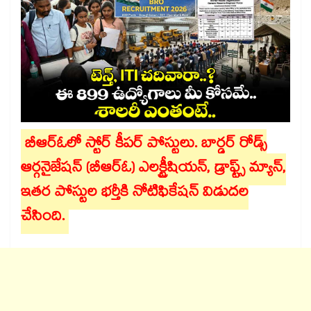
బీఆర్ఓలో స్టోర్ కీపర్ పోస్టులు. బార్డర్ రోడ్స్
ఆర్గనైజేషన్ (బీఆర్ఓ) ఎలక్ట్రీషియన్, డ్రాఫ్ట్స్​ మ్యాన్,
ఇతర పోస్టుల భర్తీకి నోటిఫికేషన్ విడుదల
చేసింది.