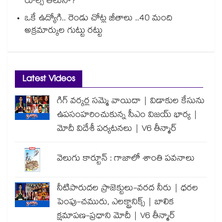
రూల్స్ తెలుసా?
ఒకే ఉద్యోగి.. రెండు చోట్ల జీతాలు ..40 మంది
అక్రమార్కుల గుట్టు రట్టు
Latest Videos
గిగ్ వర్కర్ల సమ్మె వాయిదా | విడాకుల కేసును
ఉపసంహరించుకున్న సీఎం విజయ్ భార్య |
మోదీ విదేశీ పర్యటనలు | V6 తీన్మార్
వెలుగు కార్టూన్ : గాజాలో శాంతి పవనాలు
నీటిపారుదల ప్రాజెక్టులు-వరద నీరు | ధరల
పెంపు-చమురు, ఎలక్ట్రానిక్స్ | బాలిక
క్షమాపణ-ప్రధాని మోదీ | V6 తీన్మార్