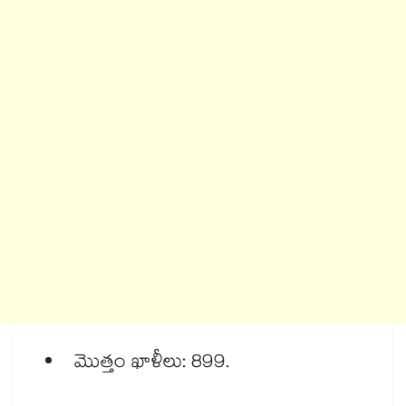
మొత్తం ఖాళీలు: 899.