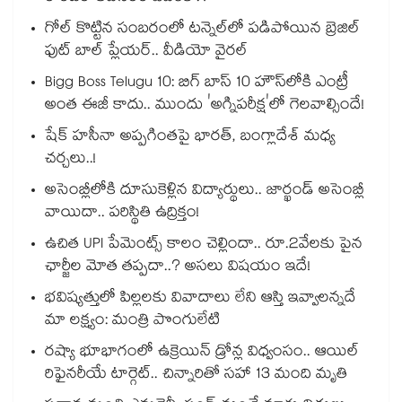
గోల్ కొట్టిన సంబరంలో టన్నెల్⁭లో పడిపోయిన బ్రెజిల్
ఫుట్ బాల్ ప్లేయర్.. వీడియో వైరల్
Bigg Boss Telugu 10: బిగ్ బాస్ 10 హౌస్‌లోకి ఎంట్రీ
అంత ఈజీ కాదు.. ముందు 'అగ్నిపరీక్ష'లో గెలవాల్సిందే!
షేక్ హసీనా అప్పగింతపై భారత్, బంగ్లాదేశ్ మధ్య
చర్చలు..!
అసెంబ్లీలోకి దూసుకెళ్లిన విద్యార్థులు.. జార్ఖండ్ అసెంబ్లీ
వాయిదా.. పరిస్థితి ఉద్రిక్తం!
ఉచిత UPI పేమెంట్స్ కాలం చెల్లిందా.. రూ.2వేలకు పైన
ఛార్జీల మోత తప్పదా..? అసలు విషయం ఇదే!
భవిష్యత్తులో పిల్లలకు వివాదాలు లేని ఆస్తి ఇవ్వాలన్నదే
మా లక్ష్యం: మంత్రి పొంగులేటి
రష్యా భూభాగంలో ఉక్రెయిన్ డ్రోన్ల విధ్వంసం.. ఆయిల్
రిఫైనరీయే టార్గెట్.. చిన్నారితో సహా 13 మంది మృతి