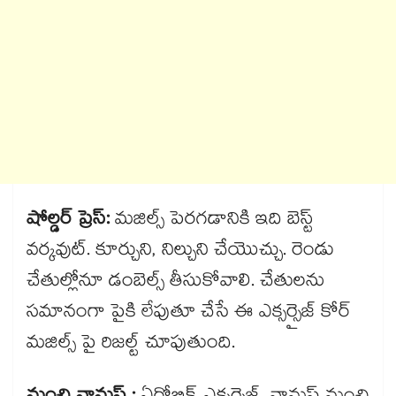
షోల్డర్ ప్రెస్:
మజిల్స్ పెరగడానికి ఇది బెస్ట్
వర్కవుట్. కూర్చుని, నిల్చుని చేయొచ్చు. రెండు
చేతుల్లోనూ డంబెల్స్ తీసుకోవాలి. చేతులను
సమానంగా పైకి లేపుతూ చేసే ఈ ఎక్సర్సైజ్ కోర్
మజిల్స్ పై రిజల్ట్ చూపుతుంది.