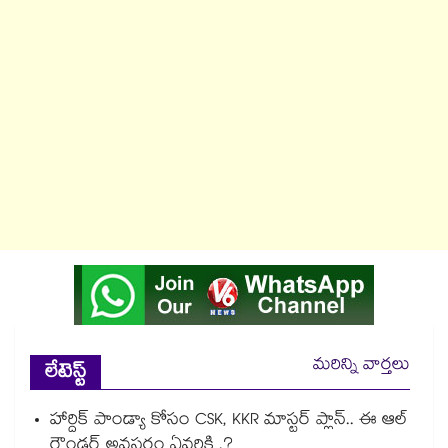
మరిన్ని వార్తలు
లేటెస్ట్
హార్దిక్ పాండ్యా కోసం CSK, KKR మాస్టర్ ప్లాన్.. ఈ ఆల్
రౌండర్ అవసరం ఏవరికి .?