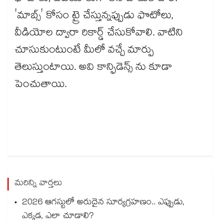
'మాబ్స్' కోసం ట్రై చేస్తున్నప్పుడు ఫొటోలు,
వీడియోల ద్వారా రికార్డ్ చేసుకోవాలి. వాటిని
చూసుకుంటుంటే మీలో వచ్చే మార్పు
తెలుస్తుంటాయి. అవి కాన్ఫిడెన్స్ ను కూడా
పెంచుతాయి.
మరిన్ని వార్తలు
2026 ఆగస్టులో అరుదైన సూర్యగ్రహణం.. ఎప్పుడు,
ఎక్కడ, ఎలా చూడాలి?