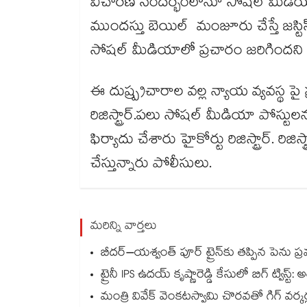
విచారణ సందర్భంలోనూ సోషల్ మీడియా పో
ముందస్తు బెయిల్ మంజూరు చేస్తే జస్టిస్ భర
సోషల్ మీడియాలో ప్రచారం జరిగిందని 
ఈ దుష్ప్రచారాల వల్ల న్యాయ వ్యవస్థ ప
రిజిస్ట్రార్.పలు సోషల్ మీడియా పోస్టు
ఫిర్యాదు చేశారు హైకోర్టు రిజిస్ట్రార్. రిజ
చేస్తున్నారు పోలీసులు.
మరిన్ని వార్తలు
బీదర్–యశ్వంత్ పూర్ ట్రైన్‎కు తప్పిన పెను 
ట్రైనీ IPS ఉదయ్ కృష్ణారెడ్డి కేసులో బిగ్ ట్విస్ట్: 
మంత్రి వివేక్ వెంకటస్వామి చొరవతో గిగ్ వర్క