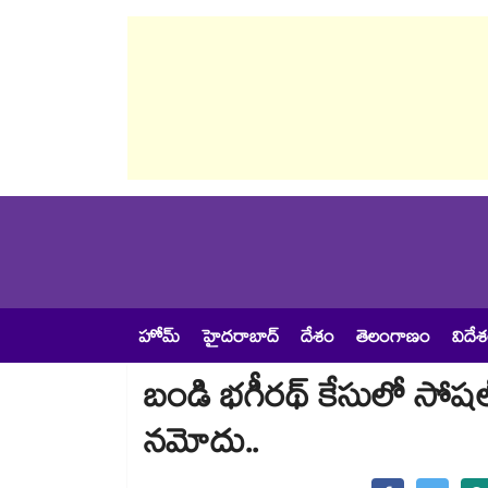
హోమ్
హైదరాబాద్
దేశం
తెలంగాణం
విదే
బండి భగీరథ్ కేసులో సోషల
నమోదు..