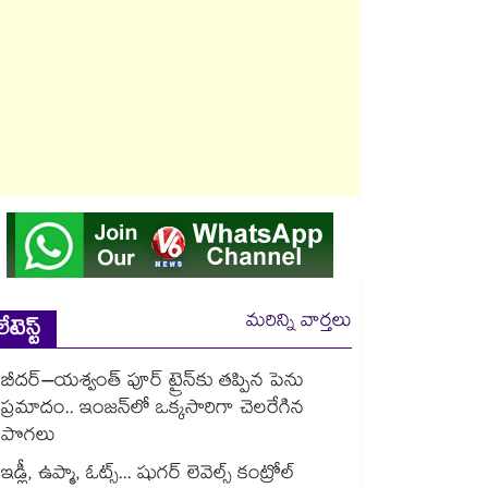
మరిన్ని వార్తలు
లేటెస్ట్
బీదర్–యశ్వంత్ పూర్ ట్రైన్‎కు తప్పిన పెను
ప్రమాదం.. ఇంజన్‎లో ఒక్కసారిగా చెలరేగిన
పొగలు
ఇడ్లీ, ఉప్మా, ఓట్స్... షుగర్ లెవెల్స్ కంట్రోల్