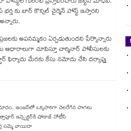
స్టుల గురించి ప్రస్తావించారు జస్టిస్ మాధవి.
్త కు బార్ కౌన్సిల్ చైర్మెన్ పోస్ట్ ఇస్తారని
అన్నారు.
ై ప్రజలకు అపనమ్మకం ఏర్పడుతుందని పేర్కొన్నారు
లను ఆధారాలుగా చూపిస్తూ చార్మినార్ పోలీసులకు
ిస్ట్రార్ ఫిర్యాదు మేరకు కేసు నమోదు చేసి దర్యాప్తు
ప్రమాదం.. ఇంజన్‎లో ఒక్కసారిగా చెలరేగిన పొగలు
అత్తాపూర్ ఇన్స్పెక్టర్‎కి షోకాజ్ నోటీస్
ర్ల సమ్మె వాయిదా