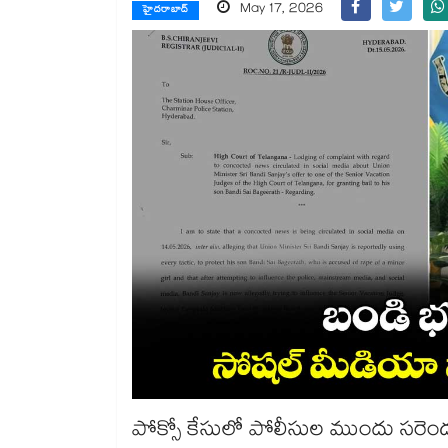
May 17, 2026
హైదరాబాద్
పోక్సో కేసులో పోలీసుల ముందు సరెండ