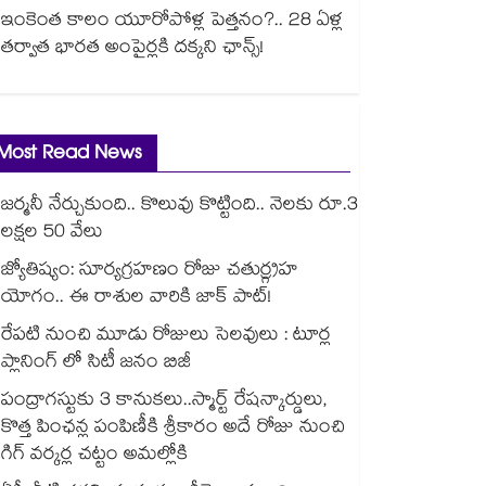
ఇంకెంత కాలం యూరోపోళ్ల పెత్తనం?.. 28 ఏళ్ల
తర్వాత భారత అంపైర్లకి దక్కని ఛాన్స్!
Most Read News
జర్మనీ నేర్చుకుంది.. కొలువు కొట్టింది.. నెలకు రూ.3
లక్షల 50 వేలు
జ్యోతిష్యం: సూర్యగ్రహణం రోజు చతుర్గ్రహ
యోగం.. ఈ రాశుల వారికి జాక్ పాట్!
రేపటి నుంచి మూడు రోజులు సెలవులు : టూర్ల
ప్లానింగ్ లో సిటీ జనం బిజీ
పంద్రాగస్టుకు 3 కానుకలు..స్మార్ట్ రేషన్కార్డులు,
కొత్త పింఛన్ల పంపిణీకి శ్రీకారం అదే రోజు నుంచి
గిగ్ వర్కర్ల చట్టం అమల్లోకి