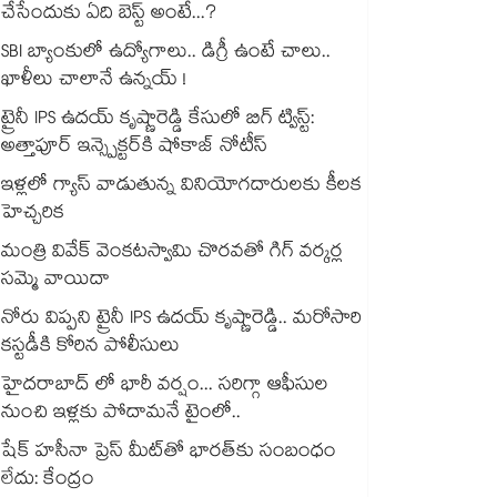
చేసేందుకు ఏది బెస్ట్ అంటే...?
SBI బ్యాంకులో ఉద్యోగాలు.. డిగ్రీ ఉంటే చాలు..
ఖాళీలు చాలానే ఉన్నయ్ !
ట్రైనీ IPS ఉదయ్ కృష్ణారెడ్డి కేసులో బిగ్ ట్విస్ట్:
అత్తాపూర్ ఇన్స్పెక్టర్‎కి షోకాజ్ నోటీస్
ఇళ్లలో గ్యాస్ వాడుతున్న వినియోగదారులకు కీలక
హెచ్చరిక
మంత్రి వివేక్ వెంకటస్వామి చొరవతో గిగ్ వర్కర్ల
సమ్మె వాయిదా
నోరు విప్పని ట్రైనీ IPS ఉదయ్ కృష్ణారెడ్డి.. మరోసారి
కస్టడీకి కోరిన పోలీసులు
హైదరాబాద్ లో భారీ వర్షం... సరిగ్గా ఆఫీసుల
నుంచి ఇళ్లకు పోదామనే టైంలో..
షేక్ హసీనా ప్రెస్ మీట్‎తో భారత్‎కు సంబంధం
లేదు: కేంద్రం