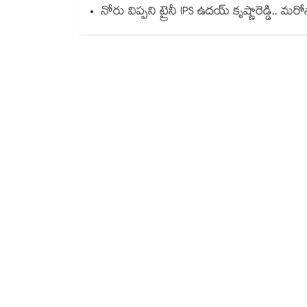
నోరు విప్పని ట్రైనీ IPS ఉదయ్ కృష్ణారెడ్డి.. మ