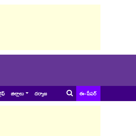
ైఫ్
జిల్లాలు
దర్వాజ
ఈ-పేపర్