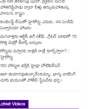
ఏపీ నీటి తరలింపు షురూ..శ్రీశైలం నుంచి
పోతిరెడ్డిపాడు ద్వారా నీళ్లు తన్నుకుపోతున్న
పొరుగు రాష్ట్రం
కంటెంప్ట్ కేసులో హైకోర్టు ఎదుట.. IAS సందీప్
సుల్తానియా హాజరు
మగవాళ్లకు ఆర్టీసీ బిగ్ రిలీఫ్ ..గ్రేటర్ పరిధిలో 75
కొత్త మెట్రో డీలక్స్ బస్సులు
కోర్టుకు వస్తారని రాత్రికి రాత్రే కూల్చేస్తారా? :
హైకోర్టు
150 పోస్టుల భర్తీకి హైడ్రా నోటిఫికేషన్
ఇలా తయారవుతున్నారేంటమ్మా.. భార్య చాటింగ్
చూసి భయంతో పోలీస్ స్టేషన్⁫కు భర్త !
Latest Videos