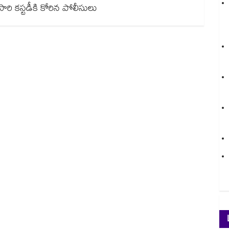
రోసారి కస్టడీకి కోరిన పోలీసులు