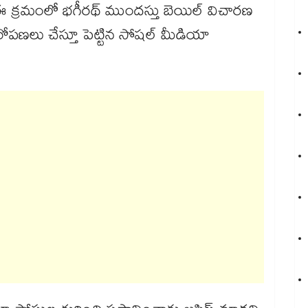
. ఈ క్రమంలో భగీరథ్ ముందస్తు బెయిల్ విచారణ
ోపణలు చేస్తూ పెట్టిన సోషల్ మీడియా