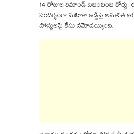
14 రోజుల రిమాండ్ విధించింది కోర్టు
సందర్భంగా మహిళా జడ్జిపై అనుచిత ఆర
పోస్టులపై కేసు నమోదయ్యింది.