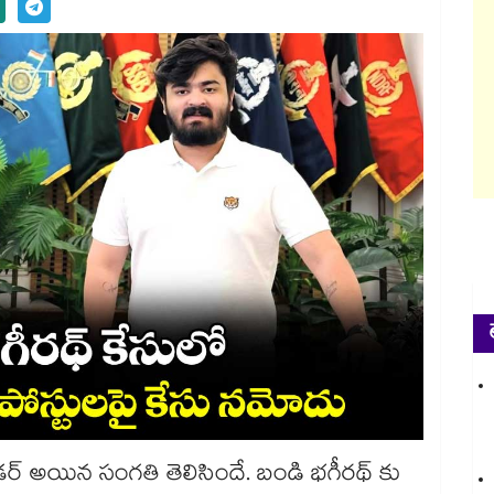
ర్ అయిన సంగతి తెలిసిందే. బండి భగీరథ్ కు