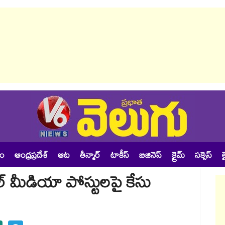
శం
ఆంధ్రప్రదేశ్
ఆట
తీన్మార్
టాకీస్
బిజినెస్
క్రైమ్
సక్సెస్
ల
్ మీడియా పోస్టులపై కేసు