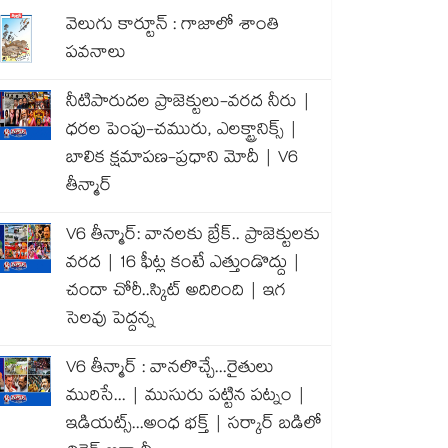
వెలుగు కార్టూన్ : గాజాలో శాంతి
పవనాలు
నీటిపారుదల ప్రాజెక్టులు-వరద నీరు |
ధరల పెంపు-చమురు, ఎలక్ట్రానిక్స్ |
బాలిక క్షమాపణ-ప్రధాని మోదీ | V6
తీన్మార్
V6 తీన్మార్: వానలకు బ్రేక్.. ప్రాజెక్టులకు
వరద | 16 ఫీట్ల కంటే ఎత్తుండొద్దు |
చందా చోరీ..స్కిట్ అదిరింది | ఇగ
సెలవు పెద్దన్న
V6 తీన్మార్ : వానలొచ్చే...రైతులు
మురిసే... | ముసురు పట్టిన పట్నం |
ఇడియట్స్...అంధ భక్త్ | సర్కార్ బడిలో