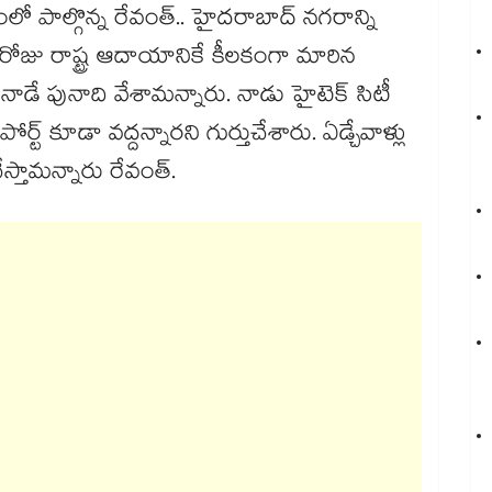
వంలో పాల్గొన్న రేవంత్.. హైదరాబాద్ నగరాన్ని
రోజు రాష్ట్ర ఆదాయానికే కీలకంగా మారిన
ాడే పునాది వేశామన్నారు. నాడు హైటెక్ సిటీ
ర్ట్ కూడా వద్దన్నారని గుర్తుచేశారు. ఏడ్చేవాళ్లు
చేస్తామన్నారు రేవంత్.