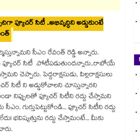
ూచిగా ఫ్యూచర్ సిటీ ..అభివృద్ధిని అడ్డుకుంటే
వంత్
్మిస్తున్నామని సీఎం రేవంత్ రెడ్డి అన్నారు.
మన ఫ్యూచర్ సిటీ పోటీపడుతుందన్నారు..రాబోయే
్తామని చెప్పారు. పెద్దరాక్షసుడు, పిల్లరాక్షసులు
ర్ సిటీ ని అడ్డుకోవాలని చూస్తున్నారని
డా నిప్పులతో ఫ్యూచర్ సిటీని రద్దు చేస్తామని
సీఎం. గుర్తుపెట్టుకోండి... ఫ్యూచర్ సిటీని రద్దు
లేదు! భవిష్యత్తును రద్దు చేస్తామంటే... మీకు
చారు.