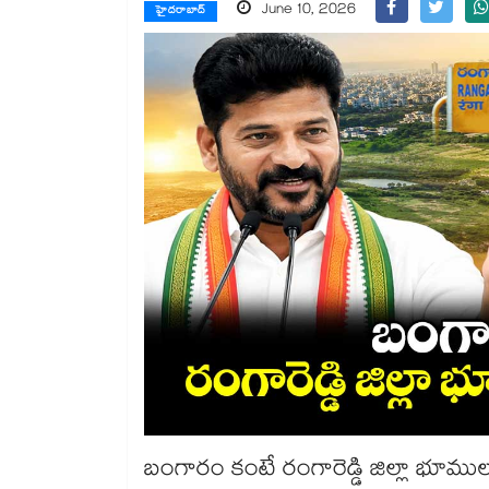
June 10, 2026
హైదరాబాద్
బంగారం కంటే రంగారెడ్డి జిల్లా భూముల