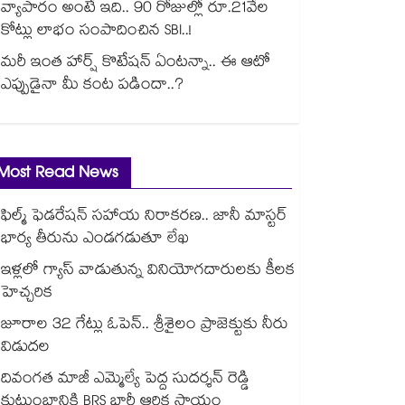
వ్యాపారం అంటే ఇది.. 90 రోజుల్లో రూ.21వేల
కోట్లు లాభం సంపాదించిన SBI..!
మరీ ఇంత హార్ష్ కొటేషన్ ఏంటన్నా.. ఈ ఆటో
ఎప్పుడైనా మీ కంట పడిందా..?
Most Read News
ఫిల్మ్ ఫెడరేషన్ సహాయ నిరాకరణ.. జానీ మాస్టర్
భార్య తీరును ఎండగడుతూ లేఖ
ఇళ్లలో గ్యాస్ వాడుతున్న వినియోగదారులకు కీలక
హెచ్చరిక
జూరాల 32 గేట్లు ఓపెన్.. శ్రీశైలం ప్రాజెక్టుకు నీరు
విడుదల
దివంగత మాజీ ఎమ్మెల్యే పెద్ద సుదర్శన్ రెడ్డి
కుటుంబానికి BRS భారీ ఆర్థిక సాయం