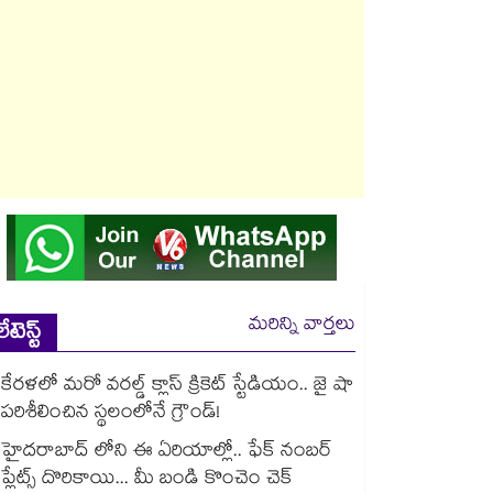
మరిన్ని వార్తలు
లేటెస్ట్
కేరళలో మరో వరల్డ్ క్లాస్ క్రికెట్ స్టేడియం.. జై షా
పరిశీలించిన స్థలంలోనే గ్రౌండ్!
హైదరాబాద్ లోని ఈ ఏరియాల్లో.. ఫేక్ నంబర్
ప్లేట్స్ దొరికాయి... మీ బండి కొంచెం చెక్