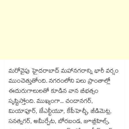
మరోవైపు హైదరాబాద్ మహానగరాన్ని భారీ వర్షం
ముంచెత్తుతోంది. నగరంలోని పలు ప్రాంతాల్లో
ఈదురుగాలులతో కూడిన వాన బీభత్సం
సృష్టిస్తోంది. ముఖ్యంగా... చందానగర్,
మియాపూర్, జేఎన్టీయూ, కేపీహెచ్బీ, జీడిమెట్ల,
సనత్నగర్, అమీర్పేట, బోరబండ, జూబ్లీహిల్స్,