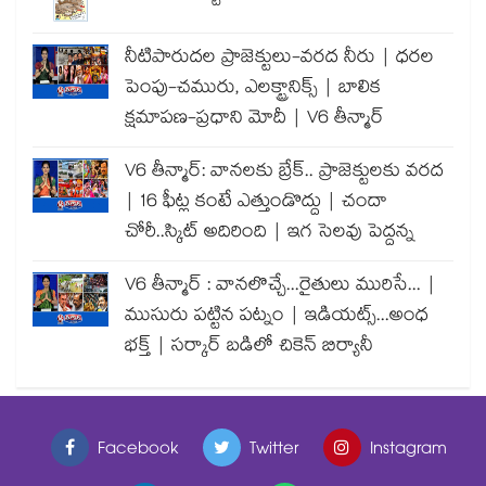
నీటిపారుదల ప్రాజెక్టులు-వరద నీరు | ధరల
పెంపు-చమురు, ఎలక్ట్రానిక్స్ | బాలిక
క్షమాపణ-ప్రధాని మోదీ | V6 తీన్మార్
V6 తీన్మార్: వానలకు బ్రేక్.. ప్రాజెక్టులకు వరద
| 16 ఫీట్ల కంటే ఎత్తుండొద్దు | చందా
చోరీ..స్కిట్ అదిరింది | ఇగ సెలవు పెద్దన్న
V6 తీన్మార్ : వానలొచ్చే...రైతులు మురిసే... |
ముసురు పట్టిన పట్నం | ఇడియట్స్...అంధ
భక్త్ | సర్కార్ బడిలో చికెన్ బిర్యానీ
Facebook
Twitter
Instagram