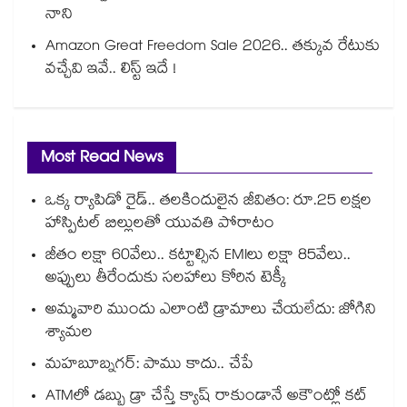
నాని
Amazon Great Freedom Sale 2026.. తక్కువ రేటుకు
వచ్చేవి ఇవే.. లిస్ట్ ఇదే !
Most Read News
ఒక్క ర్యాపిడో రైడ్.. తలకిందులైన జీవితం: రూ.25 లక్షల
హాస్పిటల్ బిల్లులతో యువతి పోరాటం
జీతం లక్షా 60వేలు.. కట్టాల్సిన EMIలు లక్షా 85వేలు..
అప్పులు తీరేందుకు సలహాలు కోరిన టెక్కీ
అమ్మవారి ముందు ఎలాంటి డ్రామాలు చేయలేదు: జోగిని
శ్యామల
మహబూబ్నగర్: పాము కాదు.. చేపే
ATMలో డబ్బు డ్రా చేస్తే క్యాష్ రాకుండానే అకౌంట్లో కట్