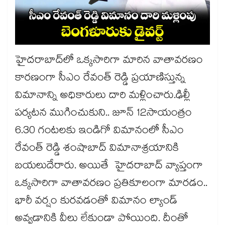
హైదరాబాద్‌లో ఒక్కసారిగా మారిన వాతావరణం
కారణంగా సీఎం రేవంత్ రెడ్డి ప్రయాణిస్తున్న
విమానాన్ని అధికారులు దారి మళ్లించారు.ఢిల్లీ
పర్యటన ముగించుకుని.. జూన్ 12సాయంత్రం
6.30 గంటలకు ఇండిగో విమానంలో సీఎం
రేవంత్ రెడ్డి శంషాబాద్ విమానాశ్రయానికి
బయలుదేరారు. అయితే హైదరాబాద్ వ్యాప్తంగా
ఒక్కసారిగా వాతావరణం ప్రతికూలంగా మారడం..
భారీ వర్షం కురవడంతో విమానం ల్యాండ్
అవ్వడానికి వీలు లేకుండా పోయింది. దీంతో