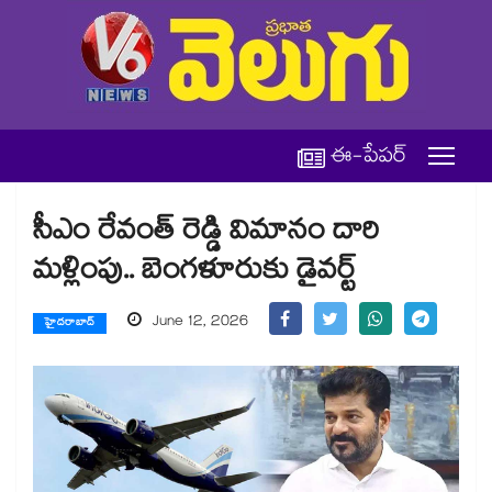
ఈ-పేపర్
సీఎం రేవంత్ రెడ్డి విమానం దారి
మళ్లింపు.. బెంగళూరుకు డైవర్ట్
June 12, 2026
హైదరాబాద్