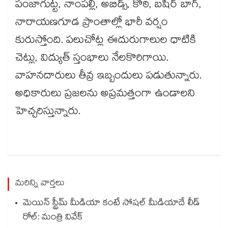
పంజాగుట్ట, నాంపల్లి, అబిడ్స్, కోఠి, బషీర్ బాగ్,
నారాయణగూడ ప్రాంతాల్లో భారీ వర్షం
కురుస్తోంది. పలుచోట్ల ఈదురుగాలుల ధాటికి
చెట్లు, విద్యుత్ స్తంభాలు నేలకొరిగాయి.
వాహనదారులు తీవ్ర ఇబ్బందులు పడుతున్నారు.
అధికారులు ప్రజలను అప్రమత్తంగా ఉండాలని
హెచ్చరిస్తున్నారు.
మరిన్ని వార్తలు
మెయిన్ స్ట్రీమ్ మీడియా కంటే సోషల్ మీడియాదే లీడ్
రోల్: మంత్రి వివేక్