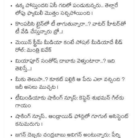
ఉక్క పోస్తుందని ఏసీ గదిలో పండుకున్నరు.. తెల్లారే
లోపు ఫ్యామిలీ మొత్తం సచ్చిపోయింది !
కొంపదీసి ట్రైన్⁬లో టీ తాగుతున్నారా..? వాటర్ హీటర్⁭⁭తో
టీ వేడి చేస్తున్నారు బ్రో..!
మెయిన్ స్ట్రీమ్ మీడియా కంటే సోషల్ మీడియాదే లీడ్
రోల్: మంత్రి వివేక్
మియాపూర్ సంతోష్ దాబాకు వెళ్తుంటారా..? ఇది
తెలిస్తే...!
మీకు తెలుసా..? కూకట్ పల్లికి ఆ పేరు ఎలా వచ్చింది ?
ఇదీ అసలు ముచ్చట !
టీమిండియాకు షాకింగ్ న్యూస్: కెప్టెన్ శుభమన్ గిల్‎కు
గాయం
షాకింగ్ న్యూస్.. ఆండ్రాయిడ్ ఫోన్లలో గూగుల్ అసిస్టెంట్
కనుమరుగు !
జగన్ దెబ్బకు చంద్రబాబు అవిగన్ అంటున్నారు: పేర్ని