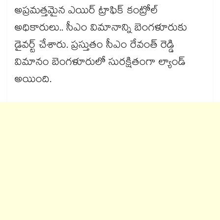
అప్రమత్తమైన ఎయిర్ ట్రాఫిక్ కంట్రోల్
అధికారులు.. సీఎం విమానాన్ని బెంగళూరుకు
డైవర్ట్ చేశారు. ప్రస్తుతం సీఎం రేవంత్ రెడ్డి
విమానం బెంగళూరులో సురక్షితంగా ల్యాండ్
అయింది.