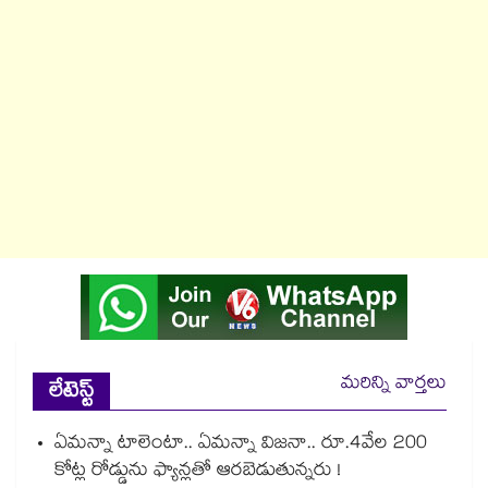
మరిన్ని వార్తలు
లేటెస్ట్
ఏమన్నా టాలెంటా.. ఏమన్నా విజనా.. రూ.4వేల 200
కోట్ల రోడ్డును ఫ్యాన్లతో ఆరబెడుతున్నరు !