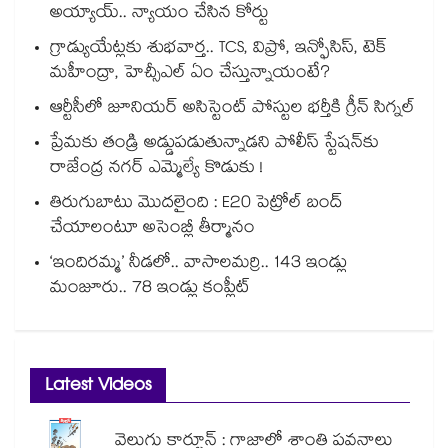
అయ్యాయ్.. న్యాయం చేసిన కోర్టు
గ్రాడ్యుయేట్లకు శుభవార్త.. TCS, విప్రో, ఇన్ఫోసిస్, టెక్
మహీంద్రా, హెచ్సీఎల్ ఏం చేస్తున్నాయంటే?
ఆర్టీసీలో జూనియర్ అసిస్టెంట్‌‌ పోస్టుల భర్తీకి గ్రీన్‌‌ సిగ్నల్
ప్రేమకు తండ్రి అడ్డుపడుతున్నాడని పోలీస్ స్టేషన్⁪కు
రాజేంద్ర నగర్ ఎమ్మెల్యే కొడుకు !
తిరుగుబాటు మొదలైంది : E20 పెట్రోల్ బంద్
చేయాలంటూ అసెంబ్లీ తీర్మానం
‘ఇందిరమ్మ’ నీడలో.. వాసాలమర్రి.. 143 ఇండ్లు
మంజూరు.. 78 ఇండ్లు కంప్లీట్
Latest Videos
వెలుగు కార్టూన్ : గాజాలో శాంతి పవనాలు