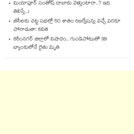
మియాపూర్ సంతోష్ దాబాకు వెళ్తుంటారా..? ఇది
తెలిస్తే...!
బీసీలకు చట్ట సభల్లో 50 శాతం రిజర్వేషన్లు వచ్చే వరకూ
పోరాడుతా: కవిత
కరీంనగర్ జిల్లాలో విషాదం.. గుండెపోటుతో SBI
బ్యాంకులోనే రైతు మృతి