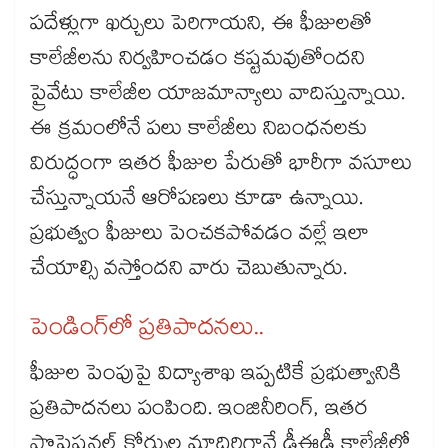
పదేళ్లుగా ఖర్చులు పెరిగాయని, ఈ ఫీజులతో
కాలేజీలను నిర్వహించడం కష్టమవుతోందని
ప్రైవేటు కాలేజీల యాజమాన్యాలు వాదిస్తున్నాయి.
ఈ క్రమంలోనే పలు కాలేజీలు నిబంధనలకు
విరుద్ధంగా ఇతర ఫీజుల పేరుతో భారీగా వసూలు
చేస్తున్నాయనే ఆరోపణలు కూడా ఉన్నాయి.
ప్రభుత్వం ఫీజులు పెంచకపోవడం వల్లే ఇలా
చేయాల్సి వస్తోందని వారు చెబుతున్నారు.
పెండింగ్‌లో ప్రతిపాదనలు..
ఫీజుల పెంపుపై విద్యాశాఖ ఇప్పటికే ప్రభుత్వానికి
ప్రతిపాదనలు పంపింది. ఇంజినీరింగ్, ఇతర
ప్రొఫెషనల్ కోర్సుల మాదిరిగానే డీఈడీ కాలేజీల్లో