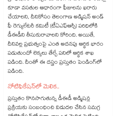
కూడా వసతుల ఆధారంగా ఫీజులను ఖరారు
చేయాలని, దీనికోసం తెలంగాణ అడ్మిషన్ అండ్
ఫీ రెగ్యులేటరీ కమిటీ (టీఏఎఫ్ఆర్సీ) పరిధిలోకి
డీఈడీని తీసుకురావాలని కోరింది. అయితే,
దీనివల్ల ప్రభుత్వంపై ఎంత అదనపు ఆర్థిక భారం
పడుతుందో లెక్కలు తేల్చే పనిలో ఆర్థిక శాఖ
పడింది. దీంతో ఈ దస్త్రం ప్రస్తుతం పెండింగ్‌లో
పడింది.
నోటిఫికేషన్‌లో మెలిక..
ప్రస్తుతం కొనసాగుతున్న డీఈడీ అడ్మిషన్ల
ప్రక్రియకు సంబంధించి విడుదల చేసిన సమగ్ర