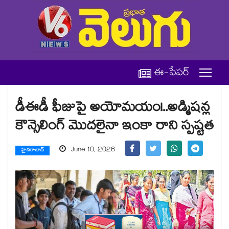
ఈ-పేపర్
డీఈడీ ఫీజుపై అయోమయం!..అడ్మిషన్ల
కౌన్సెలింగ్ మొదలైనా ఇంకా రాని స్పష్టత
June 10, 2026
హైదరాబాద్