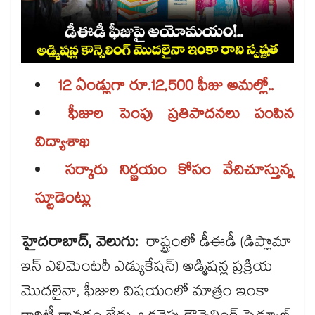
12 ఏండ్లుగా రూ.12,500 ఫీజు అమల్లో..
ఫీజుల పెంపు ప్రతిపాదనలు పంపిన
విద్యాశాఖ
సర్కారు నిర్ణయం కోసం వేచిచూస్తున్న
స్టూడెంట్లు
హైదరాబాద్, వెలుగు:
రాష్ట్రంలో డీఈడీ (డిప్లొమా
ఇన్ ఎలిమెంటరీ ఎడ్యుకేషన్) అడ్మిషన్ల ప్రక్రియ
మొదలైనా, ఫీజుల విషయంలో మాత్రం ఇంకా