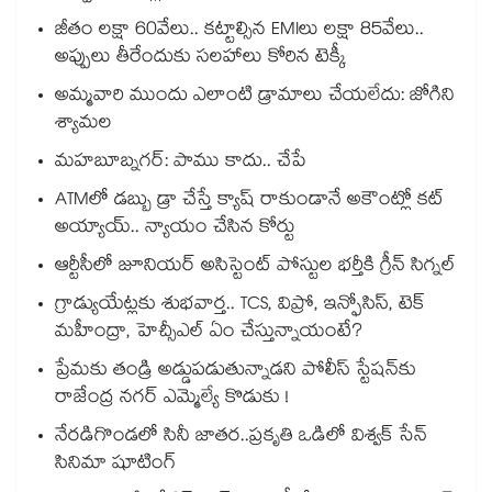
జీతం లక్షా 60వేలు.. కట్టాల్సిన EMIలు లక్షా 85వేలు..
అప్పులు తీరేందుకు సలహాలు కోరిన టెక్కీ
అమ్మవారి ముందు ఎలాంటి డ్రామాలు చేయలేదు: జోగిని
శ్యామల
మహబూబ్నగర్: పాము కాదు.. చేపే
ATMలో డబ్బు డ్రా చేస్తే క్యాష్ రాకుండానే అకౌంట్లో కట్
అయ్యాయ్.. న్యాయం చేసిన కోర్టు
ఆర్టీసీలో జూనియర్ అసిస్టెంట్‌‌ పోస్టుల భర్తీకి గ్రీన్‌‌ సిగ్నల్
గ్రాడ్యుయేట్లకు శుభవార్త.. TCS, విప్రో, ఇన్ఫోసిస్, టెక్
మహీంద్రా, హెచ్సీఎల్ ఏం చేస్తున్నాయంటే?
ప్రేమకు తండ్రి అడ్డుపడుతున్నాడని పోలీస్ స్టేషన్⁪కు
రాజేంద్ర నగర్ ఎమ్మెల్యే కొడుకు !
నేరడిగొండలో సినీ జాతర..ప్రకృతి ఒడిలో విశ్వక్ సేన్
సినిమా షూటింగ్