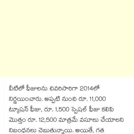
వీటిలో ఫీజులను చివరిసారిగా 2014లో
నిర్ణయించారు. అప్పటి నుంచి రూ. 11,000
ట్యూషన్ ఫీజు, రూ. 1,500 స్పెషల్ ఫీజు కలిపి
మొత్తం రూ. 12,500 మాత్రమే వసూలు చేయాలని
నిబంధనలు చెబుతున్నాయి. అయితే, గత