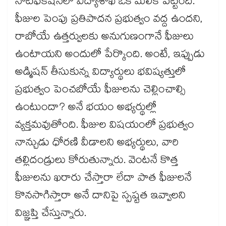
నోటిఫికేషన్‌లో విద్యాశాఖ ఒక మెలిక పెట్టింది.
ఫీజుల పెంపు ప్రతిపాదన ప్రభుత్వం వద్ద ఉందని,
రాబోయే ఉత్తర్వులకు అనుగుణంగానే ఫీజులు
ఉంటాయని అందులో పేర్కొంది. అంటే, ఇప్పుడు
అడ్మిషన్ తీసుకున్న విద్యార్థులు భవిష్యత్తులో
ప్రభుత్వం పెంచబోయే ఫీజులను చెల్లించాల్సి
ఉంటుందా? అనే భయం అభ్యర్థుల్లో
వ్యక్తమవుతోంది. ఫీజుల విషయంలో ప్రభుత్వం
నాన్చుడు ధోరణి వీడాలని అభ్యర్థులు, వారి
తల్లిదండ్రులు కోరుతున్నారు. వెంటనే కొత్త
ఫీజులను ఖరారు చేస్తారా లేదా పాత ఫీజులనే
కొనసాగిస్తారా అనే దానిపై స్పష్టత ఇవ్వాలని
విజ్ఞప్తి చేస్తున్నారు.