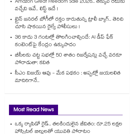
Amazon Great Freedom Sale 2026.. తక్కువ రేటుకు
వచ్చేవి ఇవే.. లిస్ట్ ఇదే !
ట్రైన్ జనరల్ బోగీలో రక్తం కారుతున్న ట్రాలీ బ్యాగ్.. తెరిచి
చూసి షాకయిన రైల్వే పోలీసులు !
36 కాదు 3 గంటల్లో తొలగించాల్సిందే: AI డీప్ ఫేక్
కంటెంట్‎పై కేంద్రం ఉక్కుపాదం
బీసీలకు చట్ట సభల్లో 50 శాతం రిజర్వేషన్లు వచ్చే వరకూ
పోరాడుతా: కవిత
సీఎం విజయ్ ఆవు - మేక పథకం : అప్పట్లో జయలలిత
మాదిరిగానే..
Most Read News
ఒక్క ర్యాపిడో రైడ్.. తలకిందులైన జీవితం: రూ.25 లక్షల
హాస్పిటల్ బిల్లులతో యువతి పోరాటం