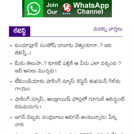
మరిన్ని వార్తలు
లేటెస్ట్
మియాపూర్ సంతోష్ దాబాకు వెళ్తుంటారా..? ఇది
తెలిస్తే...!
మీకు తెలుసా..? కూకట్ పల్లికి ఆ పేరు ఎలా వచ్చింది ?
ఇదీ అసలు ముచ్చట !
టీమిండియాకు షాకింగ్ న్యూస్: కెప్టెన్ శుభమన్ గిల్‎కు
గాయం
షాకింగ్ న్యూస్.. ఆండ్రాయిడ్ ఫోన్లలో గూగుల్ అసిస్టెంట్
కనుమరుగు !
జగన్ దెబ్బకు చంద్రబాబు అవిగన్ అంటున్నారు: పేర్ని
నాని