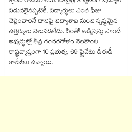
క్లారిటీ రావడం లేదు. ఒకవైపు కౌన్సెలింగ్ షెడ్యూల్
విడుదలైనప్పటికీ, విద్యార్థులు ఎంత ఫీజు
చెల్లించాలనే దానిపై విద్యాశాఖ నుంచి స్పష్టమైన
ఉత్తర్వులు వెలువడలేదు. దీంతో అడ్మిషన్లు పొందే
అభ్యర్థుల్లో తీవ్ర గందరగోళం నెలకొంది.
రాష్ట్రవ్యాప్తంగా 10 ప్రభుత్వ, 69 ప్రైవేటు డీఈడీ
కాలేజీలు ఉన్నాయి.