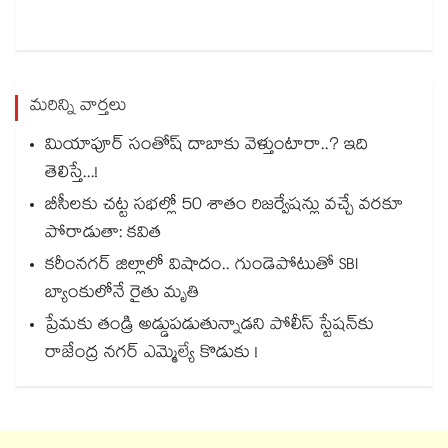
మరిన్ని వార్తలు
మియాపూర్ సంతోష్ దాబాకు వెళ్తుంటారా..? ఇది
తెలిస్తే...!
బీసీలకు చట్ట సభల్లో 50 శాతం రిజర్వేషన్లు వచ్చే వరకూ
పోరాడుతా: కవిత
కరీంనగర్ జిల్లాలో విషాదం.. గుండెపోటుతో SBI
బ్యాంకులోనే రైతు మృతి
ప్రేమకు తండ్రి అడ్డుపడుతున్నాడని పోలీస్ స్టేషన్⁪కు
రాజేంద్ర నగర్ ఎమ్మెల్యే కొడుకు !