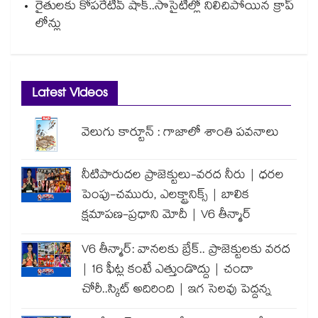
రైతులకు కోపరేటివ్ షాక్..సొసైటీల్లో నిలిచిపోయిన క్రాప్
లోన్లు
Latest Videos
వెలుగు కార్టూన్ : గాజాలో శాంతి పవనాలు
నీటిపారుదల ప్రాజెక్టులు-వరద నీరు | ధరల
పెంపు-చమురు, ఎలక్ట్రానిక్స్ | బాలిక
క్షమాపణ-ప్రధాని మోదీ | V6 తీన్మార్
V6 తీన్మార్: వానలకు బ్రేక్.. ప్రాజెక్టులకు వరద
| 16 ఫీట్ల కంటే ఎత్తుండొద్దు | చందా
చోరీ..స్కిట్ అదిరింది | ఇగ సెలవు పెద్దన్న