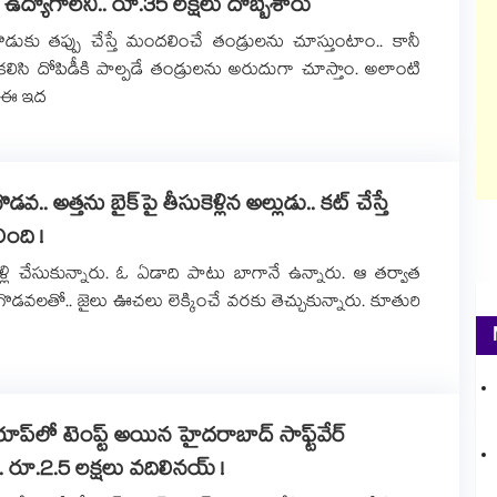
ద్యోగాలని.. రూ.35 లక్షలు దొబ్బేశారు
ొడుకు తప్పు చేస్తే మందలించే తండ్రులను చూస్తుంటాం.. కానీ
లిసి దోపిడీకి పాల్పడే తండ్రులను అరుదుగా చూస్తాం. అలాంటి
ి. ఈ ఇద
డవ.. అత్తను బైక్⁭పై తీసుకెళ్లిన అల్లుడు.. కట్ చేస్తే
ంది !
పెళ్లి చేసుకున్నారు. ఓ ఏడాది పాటు బాగానే ఉన్నారు. ఆ తర్వాత
న గొడవలతో.. జైలు ఊచలు లెక్కించే వరకు తెచ్చుకున్నారు. కూతురి
ాప్⁭లో టెంప్ట్ అయిన హైదరాబాద్ సాఫ్ట్⁭వేర్
. రూ.2.5 లక్షలు వదిలినయ్ !