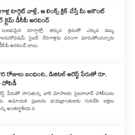
ళ్ల టార్గెట్ వాళ్లే.. ఆ లింక్స్ క్లిక్ చేస్తే మీ అకౌంట్
ర్ క్రైమ్ డీసీపీ అరవింద్
ులభమైన మార్గాల్లో, తక్కువ శ్రమతో ఎక్కువ డబ్బు
ాలనుకోవడమే సైబర్ నేరగాళ్లకు వరంగా మారుతోందన్నారు
్ డీసీపీ అరవింద్ బాబు.
ి 15 రోజులు బంధించి.. డిజిటల్ అరెస్ట్ పేరుతో రూ.
 దోపిడీ
ెస్ట్ పేరుతో సాగుతున్న భారీ మోసాలకు సైబరాబాద్ పోలీసులు
్టారు. అమాయక ప్రజలను భయభ్రాంతులకు గురిచేసి లక్షలు
ున్న అంతర్జాతీయ స