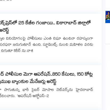
క్స్⁭ప్రెస్⁭లో 25 కేజీల గంజాయి.. వికారాబాద్ జిల్లాలో
రెస్ట్
్యాల వినియోగంపై పోలీసులు ఎంత నిఘా ఉంచినా రహస్యంగా
 సరఫరా జరుగుతూనే ఉంది. స్టూడెంట్స్ నుంచి మహిళల వరకు
దిగుతూ కెరీర్ ను నాశ
్ పోలీసుల మెగా ఆపరేషన్..850 కేసులు, 150 కోట్ల
ప్రముఖ బ్యాంకుల మేనేజర్లు అరెస్ట్
ంగా సాగుతున్న భారీ సైబర్‌ మోసాల నెట్‌వర్క్‌ను హైదరాబాద్‌
ేదించారు. ‘ఆపరేషన్‌ ఆక్టోపస్‌-2