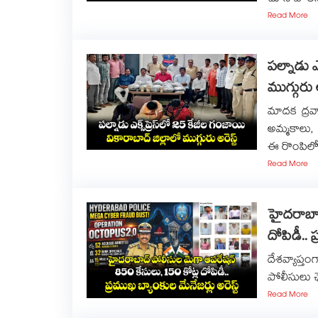
Read More
పల్నాడు ఎ
ముగ్గురు అ
మాదక ద్రవ
అమ్మకాలు,
ఈ రొంపిలో 
Read More
హైదరాబాద
దోపిడీ.. 
దేశవ్యాప్త
పోలీసులు ఛ
Read More