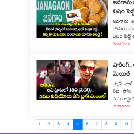
జనగామ జిల
విషం పెట్
జనగామ జిల
కొడుకులను 
విషం పెట్ట
Read More
షాకింగ్..
మెయిల్
స్నాప్ చాట్
లేని పోన
మహారాష్ట్
Read More
1
2
3
4
5
6
7
8
9
10