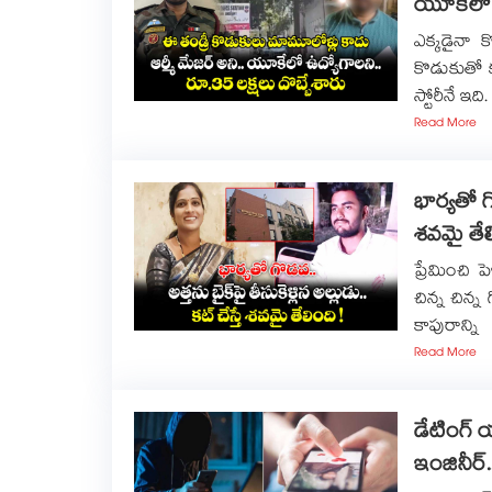
యూకేలో ఉ
ఎక్కడైనా క
కొడుకుతో క
స్టోరీనే ఇద
Read More
భార్యతో గొ
శవమై తేలి
ప్రేమించి 
చిన్న చిన్
కాపురాన్ని
Read More
డేటింగ్ య
ఇంజినీర్.