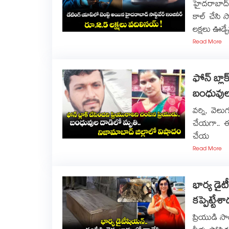
హైదరాబాద్ 
కాల్ చేసి స
లక్షలు ఊడ్చ
Read More
ఫోన్‌‌ బ్ల
బంధువుల 
వర్ని, వెలు
చేయగా.. 
చేయ
Read More
భార్య డైట
కప్పెట్టే
ప్రియుడి స