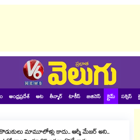
శం
ఆంధ్రప్రదేశ్
ఆట
తీన్మార్
టాకీస్
బిజినెస్
క్రైమ్
సక్సెస్
ల
 కొడుకులు మామూలోళ్లు కాదు.. ఆర్మీ మేజర్ అని..