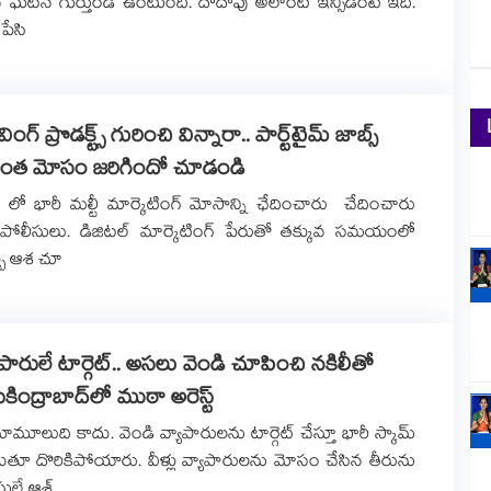
ిన ఘటన గుర్తుండే ఉంటుంది. దాదాపు అలాంటి ఇన్సిడెంటే ఇది.
పేసి
ింగ్ ప్రొడక్ట్స్ గురించి విన్నారా.. పార్ట్⁭టైమ్ జాబ్స్
ఎంత మోసం జరిగిందో చూడండి
లో భారీ మల్టీ మార్కెటింగ్ మోసాన్ని ఛేదించారు చేదించారు
 పోలీసులు. డిజిటల్ మార్కెటింగ్ పేరుతో తక్కువ సమయంలో
్బు ఆశ చూ
ాపారులే టార్గెట్.. అసలు వెండి చూపించి నకిలీతో
కింద్రాబాద్⁭లో ముఠా అరెస్ట్
ూలుది కాదు. వెండి వ్యాపారులను టార్గెట్ చేస్తూ భారీ స్కామ్
ుతూ దొరికిపోయారు. వీళ్లు వ్యాపారులను మోసం చేసిన తీరును
ులే ఆశ్