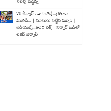
సెలవు పెద్దన్న
V6 తీన్మార్ : వానలొచ్చే...రైతులు
మురిసే... | ముసురు పట్టిన పట్నం |
ఇడియట్స్...అంధ భక్త్ | సర్కార్ బడిలో
చికెన్ బిర్యానీ