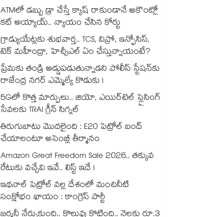
ATMలో డబ్బు డ్రా చేస్తే క్యాష్ రాకుండానే అకౌంట్లో
కట్ అయ్యాయ్.. న్యాయం చేసిన కోర్టు
గ్రాడ్యుయేట్లకు శుభవార్త.. TCS, విప్రో, ఇన్ఫోసిస్,
టెక్ మహీంద్రా, హెచ్సీఎల్ ఏం చేస్తున్నాయంటే?
ప్రేమకు తండ్రి అడ్డుపడుతున్నాడని పోలీస్ స్టేషన్⁪కు
రాజేంద్ర నగర్ ఎమ్మెల్యే కొడుకు !
5Gలో కొత్త మార్పులు.. జియో, ఎయిర్‌టెల్ స్లైసింగ్
సేవలకు TRAI గ్రీన్ సిగ్నల్
తిరుగుబాటు మొదలైంది : E20 పెట్రోల్ బంద్
చేయాలంటూ అసెంబ్లీ తీర్మానం
Amazon Great Freedom Sale 2026.. తక్కువ
రేటుకు వచ్చేవి ఇవే.. లిస్ట్ ఇదే !
ఇథనాల్ పెట్రోల్ వల్ల దేశంలో మంచినీటి
సంక్షోభం ఖాయం : కాంగ్రెస్ పార్టీ
జర్మనీ నేర్చుకుంది.. కొలువు కొట్టింది.. నెలకు రూ.3