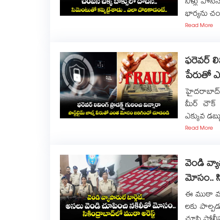
నీళ్లు పోస
భార్యను చం
Read More
ఫరెవర్ లివ
పేరుతో 
హైదరాబాద్ 
మీర్ చౌక్
ఎక్కువ డబ
Read More
వెండి వ్య
మోసం.. సి
ఈ ముఠా మామ
లకు పాల్పడ
చూసి పోలీస