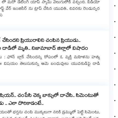
లో మరో డేటింగ్ యాప్ స్కామ్ వెలుగులోకి వచ్చింది. వీడియో
ాఫ్ట్ వేర్ ఇంజినీర్ ను ట్రాప్ చేసిన యువతి.. చివరకు రెండున్నర
ేస
ాక్‌‌ చేసిందని ప్రియురాలిని చంపిన ప్రియుడు..
దాడిలో మృతి.. నిజామాబాద్ జిల్లాలో విషాదం
గు : ఫోన్‌‌ బ్లాక్‌‌ చేసిందన్న కోపంలో ఓ వ్యక్తి మహిళను హత్య
ఈ విషయం తెలుసుకున్న ఆమె బంధువులు యువకుడిపై దాడి
ీషియన్.. చంపేసి చెక్క బాక్సులో దాచేసి.. సిమెంటుతో
శాడు .. ఎలా దొరికాడంటే..
ాయంతో భర్తను చంపి ముక్కలుగా నరికి డ్రమ్ములో పెట్టి సిమెంటు,