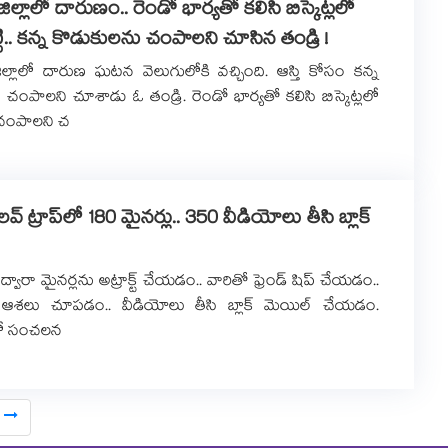
్లాలో దారుణం.. రెండో భార్యతో కలిసి బిస్కెట్లలో
టి.. కన్న కొడుకులను చంపాలని చూసిన తండ్రి !
్లాలో దారుణ ఘటన వెలుగులోకి వచ్చింది. ఆస్తి కోసం కన్న
చంపాలని చూశాడు ఓ తండ్రి. రెండో భార్యతో కలిసి బిస్కెట్లలో
ి చంపాలని చ
 లవ్ ట్రాప్⁭లో 180 మైనర్లు.. 350 వీడియోలు తీసి బ్లాక్
 ద్వారా మైనర్లను అట్రాక్ట్ చేయడం.. వారితో ఫ్రెండ్ షిప్ చేయడం..
ి ఆశలు చూపడం.. వీడియోలు తీసి బ్లాక్ మెయిల్ చేయడం.
రలో సంచలన