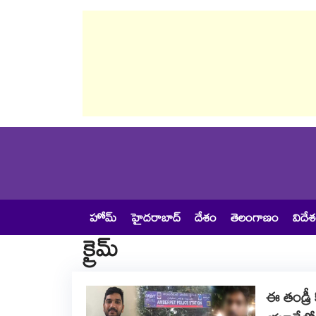
హోమ్
హైదరాబాద్
దేశం
తెలంగాణం
విదే
క్రైమ్
ఈ తండ్రీ