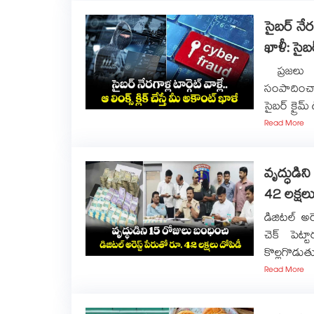
సైబర్ నేరగా
ఖాళీ: సైబ
ప్రజలు స
సంపాదించ
సైబర్ క్రైమ
Read More
వృద్ధుడిన
42 లక్షలు
డిజిటల్ అర
చెక్ పెట
కొల్లగొడుత
Read More