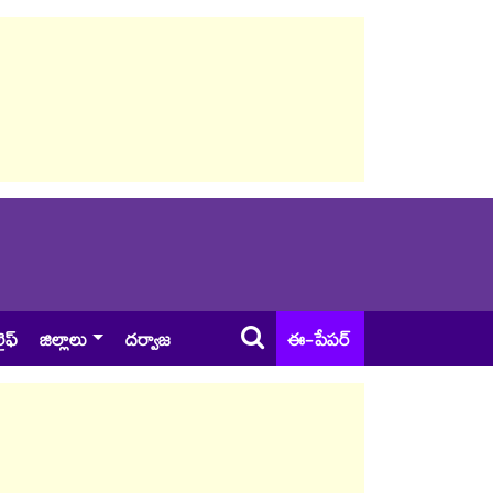
ైఫ్
జిల్లాలు
దర్వాజ
ఈ-పేపర్