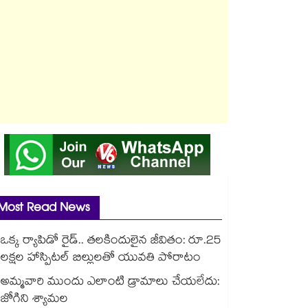
Most Read News
ఒక్క ర్యాపిడో రైడ్.. తలకిందులైన జీవితం: రూ.25
లక్షల హాస్పిటల్ బిల్లులతో యువతి పోరాటం
అమ్మవారి ముందు ఎలాంటి డ్రామాలు చేయలేదు:
జోగిని శ్యామల