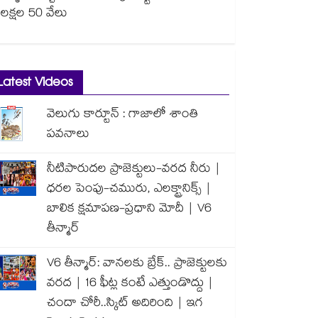
లక్షల 50 వేలు
Latest Videos
వెలుగు కార్టూన్ : గాజాలో శాంతి
పవనాలు
నీటిపారుదల ప్రాజెక్టులు-వరద నీరు |
ధరల పెంపు-చమురు, ఎలక్ట్రానిక్స్ |
బాలిక క్షమాపణ-ప్రధాని మోదీ | V6
తీన్మార్
V6 తీన్మార్: వానలకు బ్రేక్.. ప్రాజెక్టులకు
వరద | 16 ఫీట్ల కంటే ఎత్తుండొద్దు |
చందా చోరీ..స్కిట్ అదిరింది | ఇగ